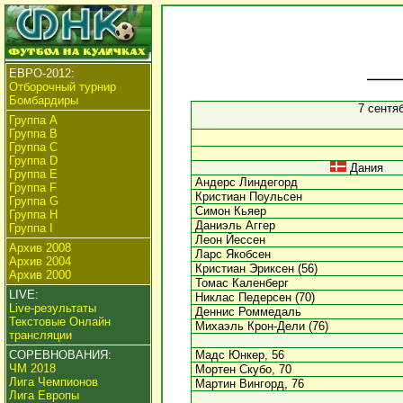
ЕВРО-2012:
Отборочный турнир
Бомбардиры
7 сентя
Группа А
Группа B
Группа C
Группа D
Дания
Группа E
Андерс Линдегорд
Группа F
Кристиан Поульсен
Группа G
Симон Кьяер
Группа H
Даниэль Аггер
Группа I
Леон Йессен
Архив 2008
Ларс Якобсен
Архив 2004
Кристиан Эриксен (56)
Архив 2000
Томас Каленберг
LIVE:
Никлас Педерсен (70)
Live-результаты
Деннис Роммедаль
Текстовые Онлайн
Михаэль Крон-Дели (76)
трансляции
СОРЕВНОВАНИЯ:
Мадс Юнкер, 56
ЧМ 2018
Мортен Скубо, 70
Лига Чемпионов
Мартин Вингорд, 76
Лига Европы