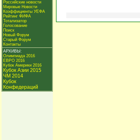
Российские новости
Мировые Новости
Коэффициенты УЕФА
Рейтинг ФИФА
Тотализатор
Голосование
Поиск
Новый Форум
Старый Форум
Контакты
АРХИВЫ:
Олимпиада 2016
ЕВРО 2016
Кубок Америки 2016
Кубок Азии 2015
ЧМ 2014
Кубок
Конфедераций