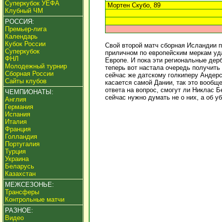
Суперкубок УЕФА
Мортен Скубо, 89
Клубный ЧМ
РОССИЯ:
Премьер-лига
Календарь
Кубок России
Свой второй матч сборная Исландии п
Суперкубок
приличном по европейским меркам уда
ФНЛ
Европе. И пока эти региональные дер
Молодежный турнир
теперь вот настала очередь получить 
Сборная России
сейчас же датскому голкиперу Андерс
Сайты клубов
касается самой Дании, так это вообщ
ответа на вопрос, смогут ли Никлас Б
ЧЕМПИОНАТЫ:
сейчас нужно думать не о них, а об 
Англия
Германия
Испания
Италия
Франция
Голландия
Португалия
Турция
Украина
Беларусь
Казахстан
МЕЖСЕЗОНЬЕ:
Трансферы
Контрольные матчи
РАЗНОЕ:
Видео