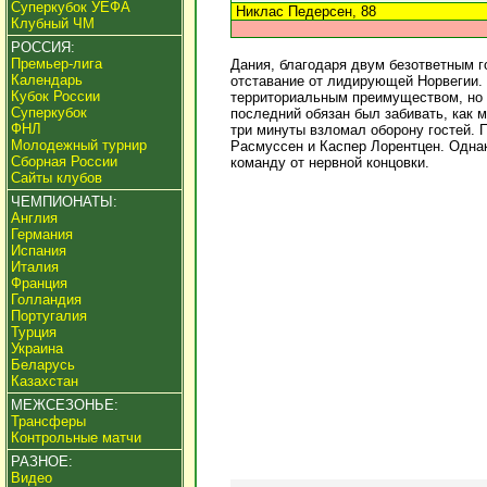
Суперкубок УЕФА
Никлас Педерсен, 88
Клубный ЧМ
РОССИЯ:
Премьер-лига
Дания, благодаря двум безответным г
Календарь
отставание от лидирующей Норвегии.
Кубок России
территориальным преимуществом, но 
Суперкубок
последний обязан был забивать, как
ФНЛ
три минуты взломал оборону гостей. 
Молодежный турнир
Расмуссен и Каспер Лорентцен. Однак
Сборная России
команду от нервной концовки.
Сайты клубов
ЧЕМПИОНАТЫ:
Англия
Германия
Испания
Италия
Франция
Голландия
Португалия
Турция
Украина
Беларусь
Казахстан
МЕЖСЕЗОНЬЕ:
Трансферы
Контрольные матчи
РАЗНОЕ:
Видео