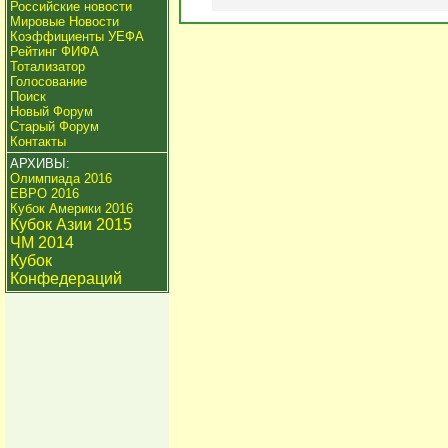
Российские новости
Мировые Новости
Коэффициенты УЕФА
Рейтинг ФИФА
Тотализатор
Голосование
Поиск
Новый Форум
Старый Форум
Контакты
АРХИВЫ:
Олимпиада 2016
ЕВРО 2016
Кубок Америки 2016
Кубок Азии 2015
ЧМ 2014
Кубок
Конфедераций