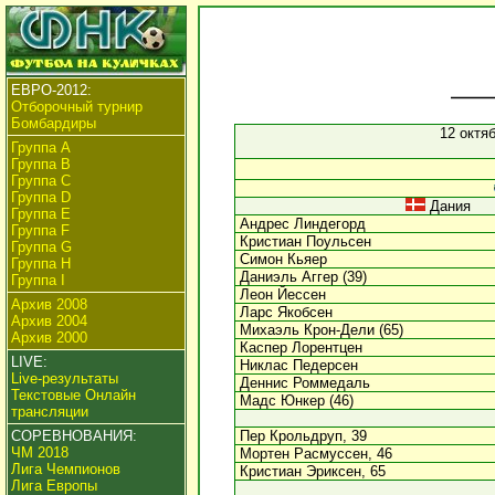
ЕВРО-2012:
Отборочный турнир
Бомбардиры
12 октя
Группа А
Группа B
Группа C
Группа D
Дания
Группа E
Андрес Линдегорд
Группа F
Кристиан Поульсен
Группа G
Симон Кьяер
Группа H
Даниэль Аггер (39)
Группа I
Леон Йессен
Архив 2008
Ларс Якобсен
Архив 2004
Михаэль Крон-Дели (65)
Архив 2000
Каспер Лорентцен
LIVE:
Никлас Педерсен
Live-результаты
Деннис Роммедаль
Текстовые Онлайн
Мадс Юнкер (46)
трансляции
СОРЕВНОВАНИЯ:
Пер Крольдруп, 39
ЧМ 2018
Мортен Расмуссен, 46
Лига Чемпионов
Кристиан Эриксен, 65
Лига Европы