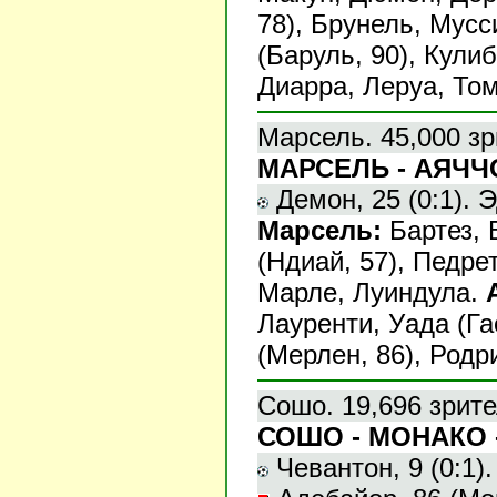
78), Брунель, Мусс
(Баруль, 90), Кулиб
Диарра, Леруа, Том
Марсель. 45,000 зр
МАРСЕЛЬ - АЯЧЧО 
Демон, 25 (0:1). Эд
Марсель:
Бартез, 
(Ндиай, 57), Педрет
Марле, Луиндула.
Лауренти, Уада (Га
(Мерлен, 86), Родр
Сошо. 19,696 зрите
СОШО - МОНАКО -
Чевантон, 9 (0:1). 