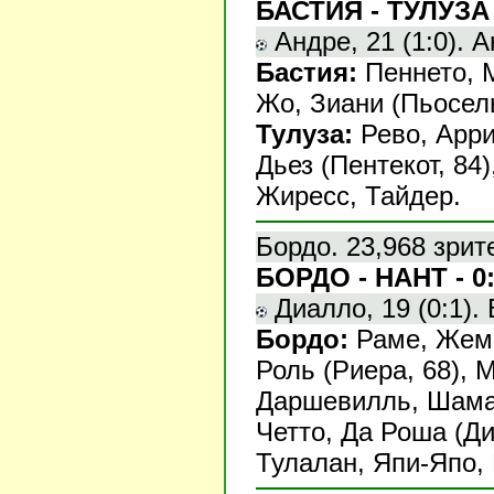
БАСТИЯ - ТУЛУЗА 
Андре, 21 (1:0). Ан
Бастия:
Пеннето, 
Жо, Зиани (Пьосель
Тулуза:
Рево, Арри
Дьез (Пентекот, 84
Жиресс, Тайдер.
Бордо. 23,968 зрит
БОРДО - НАНТ - 0
Диалло, 19 (0:1). 
Бордо:
Раме, Жемм
Роль (Риера, 68), 
Даршевилль, Шам
Четто, Да Роша (Ди
Тулалан, Япи-Япо, 