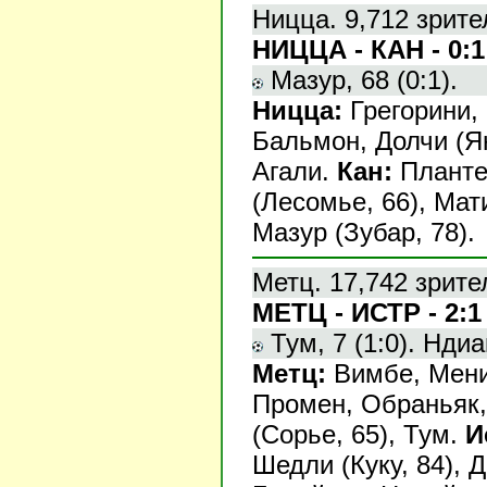
Ницца. 9,712 зрите
НИЦЦА - КАН - 0:1
Мазур, 68 (0:1).
Ницца:
Грегорини, 
Бальмон, Долчи (Ян
Агали.
Кан:
Планте,
(Лесомье, 66), Мат
Мазур (Зубар, 78).
Метц. 17,742 зрите
МЕТЦ - ИСТР - 2:1
Тум, 7 (1:0). Ндиай
Метц:
Вимбе, Мени
Промен, Обраньяк, 
(Сорье, 65), Тум.
И
Шедли (Куку, 84), 