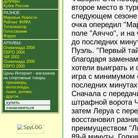
Дублеры
второе место в тур
Кубок России
РАЗНОЕ:
следующем сезоне 
Мировые Новости
Рейтинг ФИФА
очка опередил "Ма
Тотализатор
поле "Аяччо", и на
Голосование
Форум
до последних минут
АРХИВЫ:
Олимпиада 2004
Пуэль. "Первый та
ЕВРО 2004
ЧМ 2002
благодаря заменам
Олимпиада 2000
хотели выиграть и 
ЕВРО 2000
Цены Интернет - магазинов
игра с минимумом 
на спортивные товары:
- тренажеры,
последних минутах
- велосипеды,
Сначала с передач
- лыжи, ролики,
- другое...
штрафной ворота Ч
купить
ознакомиться
затем Леруа с пер
восстановил разниц
преимуществом "Ли
89-й минуты. Голки