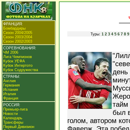
ФРАНЦИЯ:
Бомбардиры
Сезон 2004/2005
Туры:
1
2
3
4
5
6
7
8
9
Сезон 2003/2004
Сезон 2002/2003
СОРЕВНОВАНИЯ:
ЧМ 2006
"Лил
Лига Чемпионов
Кубок УЕФА
"севе
Кубок Интертото
Кубок Содружества
день 
СТРАНЫ:
мину
Англия
Германия
Мусси
Испания
Италия
Жеро
Франция
тайм 
РОССИЯ:
Премьер-лига
был 
Новости
Календарь
голом, автором ко
Трансферы
Первый Дивизион
Фаверж. Эта побед