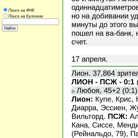
одиннадцатиметров
Поиск на ФНК
но на добивании у
Поиск на Куличках
минуты до этого в
пошел на ва-банк,
счет.
17 апреля.
Лион. 37,864 зрите
ЛИОН - ПСЖ - 0:1
(
Любоя, 45+2 (0:1)
Лион:
Купе, Крис, 
Диарра, Эссиен, Жу
Вильторд.
ПСЖ:
Ал
Кана, Сиссе, Менди
(Рейнальдо, 79), П