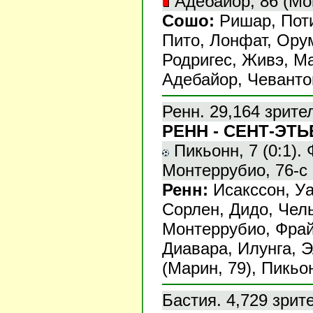
Адебайор, 86 (Мо
Сошо:
Ришар, Поти
Пито, Лонфат, Ору
Родригес, Живэ, Ма
Адебайор, Чевантон
Ренн. 29,164 зрите
РЕНН - СЕНТ-ЭТЬЕ
Пикьонн, 7 (0:1). Ф
Монтеррубио, 76-с 
Ренн:
Исакссон, Уа
Сорлен, Дидо, Чель
Монтеррубио, Фра
Диавара, Илунга, 
(Марин, 79), Пикьон
Бастия. 4,729 зрит