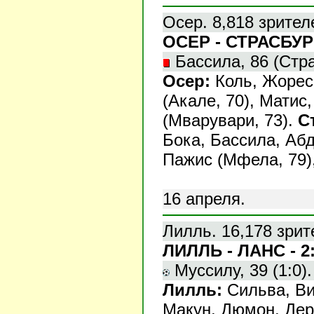
Осер. 8,818 зрител
ОСЕР - СТРАСБУРГ
Бассила, 86 (Стра
Осер:
Коль, Жорес,
(Акале, 70), Матис
(Мварувари, 73).
С
Бока, Бассила, Абд
Пажис (Мфела, 79),
16 апреля.
Лилль. 16,178 зрит
ЛИЛЛЬ - ЛАНС - 2
Муссилу, 39 (1:0). 
Лилль:
Сильва, Ви
Макун, Дюмон, Дер