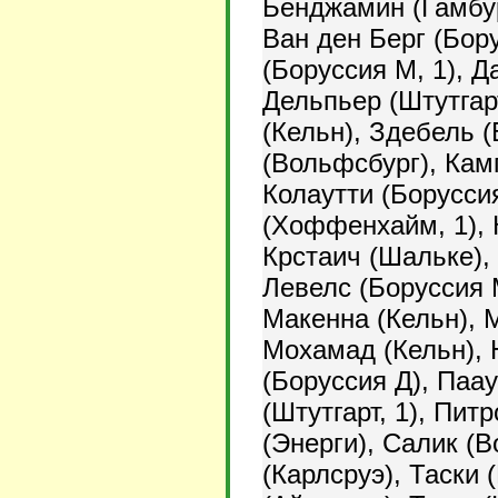
Бенджамин (Гамбур
Ван ден Берг (Бор
(Боруссия М, 1), Д
Дельпьер (Штутгар
(Кельн), Здебель (
(Вольфсбург), Кам
Колаутти (Борусси
(Хоффенхайм, 1), К
Крстаич (Шальке),
Левелс (Боруссия М
Макенна (Кельн), 
Мохамад (Кельн), 
(Боруссия Д), Паа
(Штутгарт, 1), Пит
(Энерги), Салик (В
(Карлсруэ), Таски 