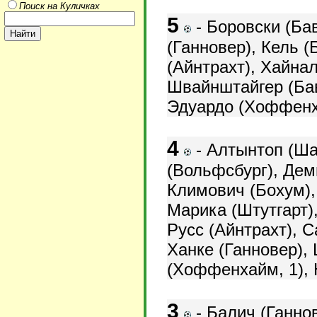
Поиск на Куличках
5
-
Боровски (Ба
(Ганновер),
Кель (
(Айнтрахт),
Хайнал
Швайнштайгер (Бав
Эдуардо (Хоффенх
4
-
Алтынтоп (Шал
(Вольфсбург),
Деми
Климович (Бохум), 
Марика (Штутгарт)
Русс (Айнтрахт),
С
Ханке (Ганновер),
(Хоффенхайм, 1), 
3
-
Балич (Ганнов