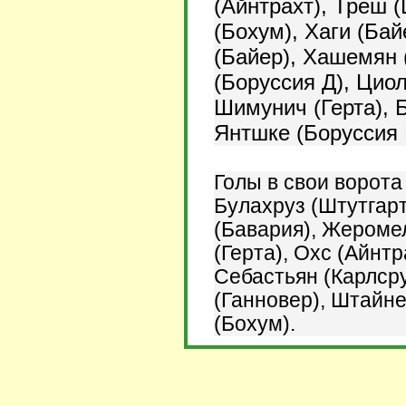
(Айнтрахт), Треш (
(Бохум), Хаги (Ба
(Байер), Хашемян 
(Боруссия Д), Циол
Шимунич (Герта), 
Янтшке (Боруссия 
Голы в свои ворота
Булахруз (Штутгарт
(Бавария), Жеромел
(Герта), Охс (Айнтр
Себастьян (Карлср
(Ганновер), Штайне
(Бохум).