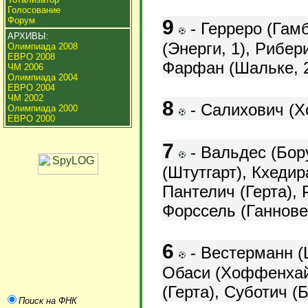
Голосование
Форум
9
-
Герреро (Гамб
АРХИВЫ:
(Энерги, 1),
Рибери
Олимпиада 2008
ЕВРО 2008
Фарфан (Шальке, 
ЧМ 2006
Олимпиада 2004
ЕВРО 2004
ЧМ 2002
8
- Салихович (Х
Олимпиада 2000
ЕВРО 2000
7
-
Вальдес (Бор
(Штутгарт), Кхедир
Пантелич (Герта), 
Форссель (Ганновер
6
- Вестерманн (Ш
Обаси (Хоффенха
(Герта), Суботич (
Поиск на ФНК