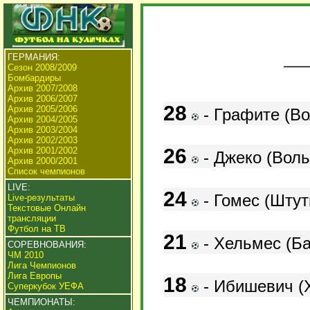
ГЕРМАНИЯ:
Сезон 2008/2009
Бомбардиры
Архив 2007/2008
Архив 2006/2007
28
Архив 2005/2006
- Графите (Во
Архив 2004/2005
Архив 2003/2004
Архив 2002/2003
26
Архив 2001/2002
- Джеко (Воль
Архив 2000/2001
Список чемпионов
LIVE:
24
-
Гомес (Штутг
Live-результаты
Текстовые Онлайн
трансляции
Футбол на ТВ
21
- Хельмес (Ба
СОРЕВНОВАНИЯ:
ЧМ 2010
Лига Чемпионов
Лига Европы
18
- Ибишевич (
Суперкубок УЕФА
ЧЕМПИОНАТЫ: