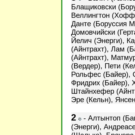
Блащиковски (Бору
Веллингтон (Хоффе
Данте (Боруссия М
Домовчийски (Герт
Йелич (Энерги),
Ка
(Айнтрахт),
Лам (Б
(Айнтрахт), Матму
(Вердер),
Пети (Ке
Рольфес (Байер), 
Фридрих (Байер), Х
Штайнхефер (Айнтр
Эре (Кельн), Янсен
2
-
Алтынтоп (Ба
(Энерги), Андреас