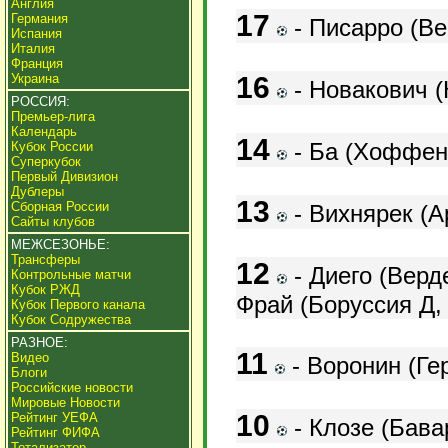
Англия
17
Германия
- Писарро (Ве
Испания
Италия
Франция
Украина
16
-
Новакович (К
РОССИЯ:
Премьер-лига
Календарь
14
-
Ба (Хоффенх
Кубок России
Суперкубок
Первый Дивизион
Дублеры
13
Сборная России
- Вихнярек (А
Сайты клубов
МЕЖСЕЗОНЬЕ:
Трансферы
12
-
Диего (Верде
Контрольные матчи
Кубок РЖД
Фрай (Боруссия Д, 
Кубок Первого канала
Кубок Содружества
РАЗНОЕ:
11
Видео
- Воронин (Гер
Блоги
Российские новости
Мировые Новости
10
Рейтинг УЕФА
- Клозе (Бава
Рейтинг ФИФА
Тотализатор