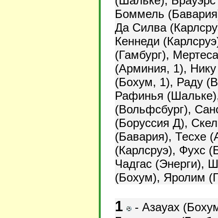
(Шальке),
Брауэрс 
Боммель (Бавария),
Да Силва (Карлсруэ
Кеннеди (Карлсруэ
(Гамбург), Мертес
(Арминия, 1), Нику
(Бохум, 1), Раду (
Рафинья (Шальке)
(Вольфсбург), Сан
(Боруссия Д), Скел
(Бавария), Тесхе 
(Карлсруэ), Фухс (
Чадгас (Энерги), Ш
(Бохум),
Яролим (Г
1
-
Азауах (Бохум