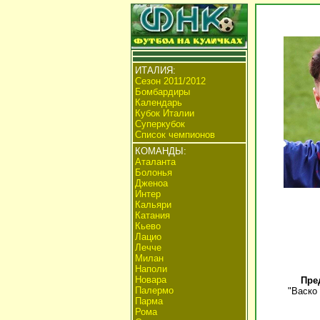
ИТАЛИЯ:
Сезон 2011/2012
Бомбардиры
Календарь
Кубок Италии
Суперкубок
Список чемпионов
КОМАНДЫ:
Аталанта
Болонья
Дженоа
Интер
Кальяри
Катания
Кьево
Лацио
Лечче
Милан
Наполи
Новара
Пре
Палермо
"Васко
Парма
Рома