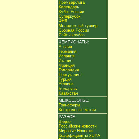
Премьер-лига
Календарь
Кубок России
Суперкубок
ФНЛ
Молодежный турнир
Сборная России
Сайты клубов
ЧЕМПИОНАТЫ:
Англия
Германия
Испания
Италия
Франция
Голландия
Португалия
Турция
Украина
Беларусь
Казахстан
МЕЖСЕЗОНЬЕ:
Трансферы
Контрольные матчи
РАЗНОЕ:
Видео
Российские новости
Мировые Новости
Коэффициенты УЕФА