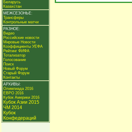
Беларусь
Казахстан
МЕЖСЕЗОНЬЕ:
Трансферы
Контрольные матчи
РАЗНОЕ:
Видео
Российские новости
Мировые Новости
Коэффициенты УЕФА
Рейтинг ФИФА
Тотализатор
Голосование
Поиск
Новый Форум
Старый Форум
Контакты
АРХИВЫ:
Олимпиада 2016
ЕВРО 2016
Кубок Америки 2016
Кубок Азии 2015
ЧМ 2014
Кубок
Конфедераций