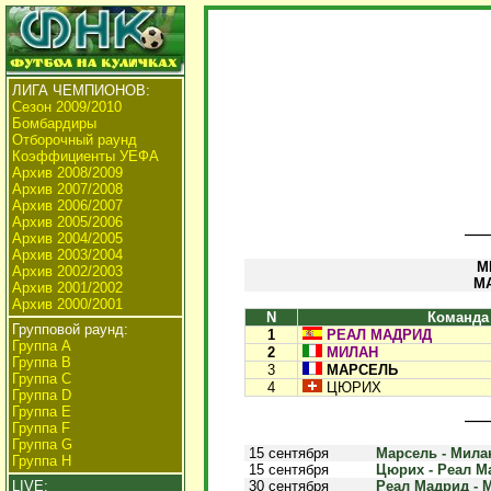
ЛИГА ЧЕМПИОНОВ:
Сезон 2009/2010
Бомбардиры
Отборочный раунд
Коэффициенты УЕФА
Архив 2008/2009
Архив 2007/2008
Архив 2006/2007
Архив 2005/2006
Архив 2004/2005
Архив 2003/2004
М
Архив 2002/2003
МА
Архив 2001/2002
Архив 2000/2001
N
Команда
Групповой раунд:
1
РЕАЛ МАДРИД
Группа А
2
МИЛАН
Группа В
3
МАРСЕЛЬ
Группа C
4
ЦЮРИХ
Группа D
Группа E
Группа F
Группа G
15 сентября
Марсель - Милан
Группа H
15 сентября
Цюрих - Реал Ма
LIVE:
30 сентября
Реал Мадрид - М