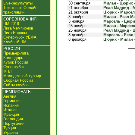
Live-результаты
30 сентября
Милан - Цюрих -
Текстовые Онлайн
21 октября
Реал Мадрид - М
трансляции
21 октября
Цюрих - Марсель
3 ноября
Милан - Реал Ма
СОРЕВНОВАНИЯ:
3 ноября
Марсель - Цюрих
ЧМ 2018
25 ноября
Милан - Марсель
Лига Чемпионов
25 ноября
Реал Мадрид - Ц
Лига Европы
8 декабря
Марсель - Реал 
Суперкубок УЕФА
8 декабря
Цюрих - Милан -
Клубный ЧМ
РОССИЯ:
Премьер-лига
Календарь
Кубок России
Суперкубок
ФНЛ
Молодежный турнир
Сборная России
Сайты клубов
ЧЕМПИОНАТЫ:
Англия
Германия
Испания
Италия
Франция
Голландия
Португалия
Турция
Украина