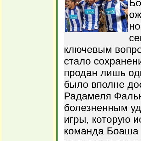
Бо
ож
но
се
ключевым вопро
стало сохранен
продан лишь оди
было вполне до
Радамеля Фальк
болезненным уд
игры, которую 
команда Боаша 