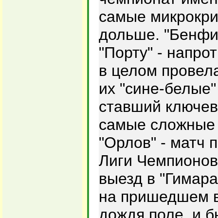
самые микрокри
дольше. "Бенфи
"Порту" - напро
в целом провела
их "сине-белые"
ставший ключев
самые сложные 
"Орлов" - матч 
Лиги Чемпионов 
выезд в "Гимар
на пришедшем в
дождя поле, и 