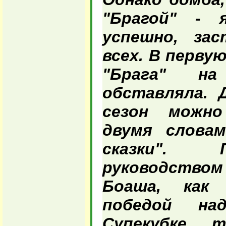
"Брагой" - я
успешно, зас
всех. В первую
"Брага" н
обставляла. 
сезон можн
двумя словам
сказки". 
руководство
Боаша, как
победой на
Супекубке, 