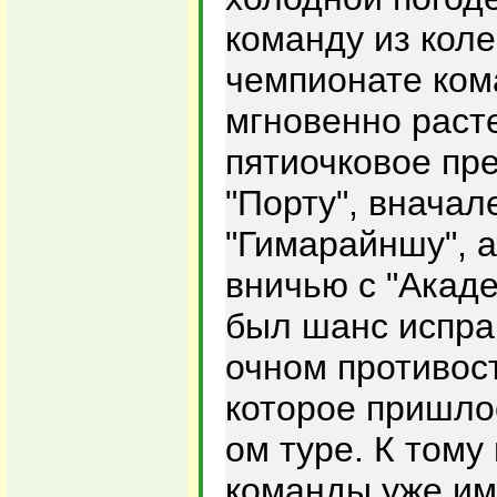
команду из колеи
чемпионате ко
мгновенно раст
пятиочковое пр
"Порту", вначал
"Гимарайншу", а
вничью с "Акаде
был шанс испра
очном противост
которое пришлос
ом туре. К тому
команды уже им