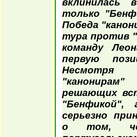
вклинилась 
только "Бенфи
Победа "канон
тура против "
команду Лео
первую пози
Несмотря
"канонирам"
решающих вст
"Бенфикой", 
серьезно при
о том, ч