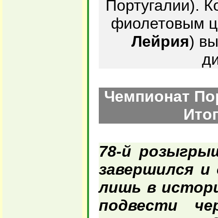
Португалии). 
фиолетовым ц
Лейрия
) в
д
Чемпионат Пор
Итог
78-й розыгры
завершился и
лишь в истори
подвести че