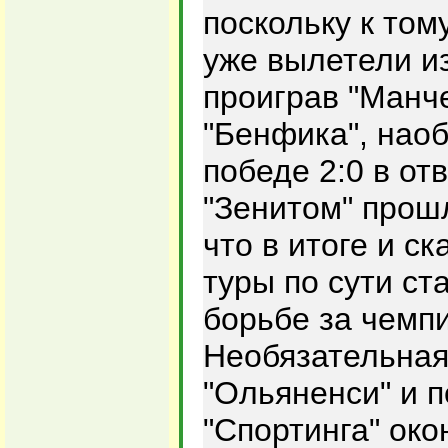
поскольку к том
уже вылетели и
проиграв "Манче
"Бенфика", наоб
победе 2:0 в от
"Зенитом" прош
что в итоге и ск
туры по сути с
борьбе за чемп
Необязательная
"Ольяненси" и 
"Спортинга" око