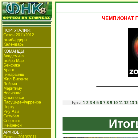
ЧЕМПИОНАТ ПО
ПОРТУГАЛИЯ:
Сезон 2011/2012
Бомбардиры
Календарь
КОМАНДЫ:
Академика
Бейра-Мар
Бенфика
Брага
Гимарайнш
Жил Висенте
Лейрия
Маритиму
Насионал
Ольяненси
Пасуш-де-Феррейра
Туры:
1
2
3
4
5
6
7
8
9
10
11
12
13
1
Порту
Риу Ави
Сетубал
Итог
Спортинг
Фейренси
АРХИВЫ:
Сезон - 2010/2011