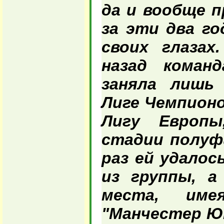
да и вообще п
за эти два го
своих глазах
назад коман
заняла лишь
Лиге Чемпионо
Лигу Европ
стадии полуф
раз ей удалос
из группы, а
места, име
"Манчестер Ю