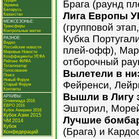
Турция
Брага (раунд п
Украина
Беларусь
Лига Европы 
Казахстан
МЕЖСЕЗОНЬЕ:
(групповой этап
Трансферы
Контрольные матчи
Кубка Португали
РАЗНОЕ:
Видео
Российские новости
плей-офф), Мар
Мировые Новости
Коэффициенты УЕФА
отборочный рау
Рейтинг ФИФА
Тотализатор
Голосование
Вылетели в ни
Поиск
Новый Форум
Фейренси, Лейр
Старый Форум
Контакты
Вышли в Лигу 
АРХИВЫ:
Олимпиада 2016
Эшторил, Море
ЕВРО 2016
Кубок Америки 2016
Кубок Азии 2015
Лучшие бомба
ЧМ 2014
Кубок
(Брага) и Кардо
Конфедераций