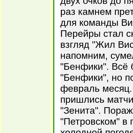
двух очков до пя
раз камнем пре
для команды Ви
Перейры стал с
взгляд "Жил Вис
напомним, сумел
"Бенфики". Всё 
"Бенфики", но 
февраль месяц.
пришлись матчи
"Зенита". Пора
"Петровском" в 
холодной погоде