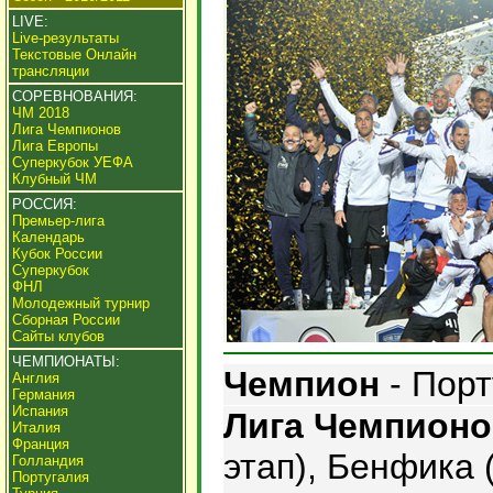
LIVE:
Live-результаты
Текстовые Онлайн
трансляции
СОРЕВНОВАНИЯ:
ЧМ 2018
Лига Чемпионов
Лига Европы
Суперкубок УЕФА
Клубный ЧМ
РОССИЯ:
Премьер-лига
Календарь
Кубок России
Суперкубок
ФНЛ
Молодежный турнир
Сборная России
Сайты клубов
ЧЕМПИОНАТЫ:
Чемпион
- Порт
Англия
Германия
Испания
Лига Чемпион
Италия
Франция
этап), Бенфика 
Голландия
Португалия