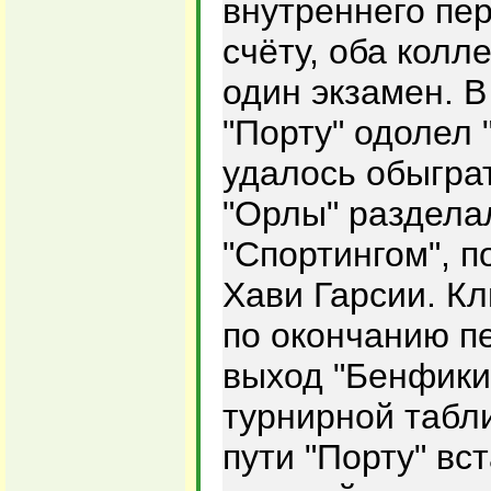
внутреннего пер
счёту, оба кол
один экзамен. 
"Порту" одолел 
удалось обыграт
"Орлы" раздела
"Спортингом", п
Хави Гарсии. К
по окончанию пе
выход "Бенфики
турнирной табли
пути "Порту" вст