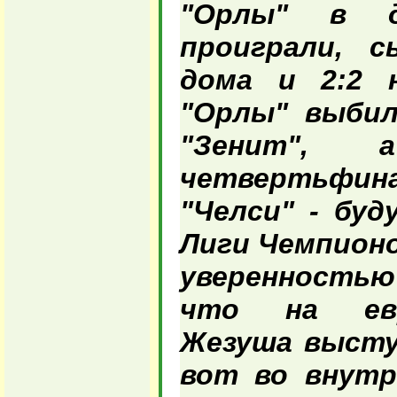
"Орлы" в 
проиграли, с
дома и 2:2 
"Орлы" выбил
"Зенит",
четвертьф
"Челси" - бу
Лиги Чемпионо
уверенность
что на евр
Жезуша высту
вот во внутр