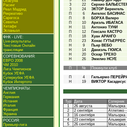
Осасуна
З
22
Серхио БАЛЬЕСТЕ
Расинг
З
24
ЭКТОР Беренгель
Реал Мадрид
Рекреативо
П
6
Ангелос БАСИНАС
Сарагоса
П
8
БОРХА Валеро
Севилья
П
10
Ариэль ИБАГАСА
Хетафе
Н
11
Антонио ТУНИ
Эспаньол
П
12
Гонсало КАСТРО
П
18
Хуан АРАНГО
ФНК - LIVE:
П
23
Хонас ГУТЬЕРРЕС
Live-результаты
Н
9
Пьер ВЕБО
Текстовые Онлайн
трансляции
Н
14
Даниэль ГЮИСА
Н
20
Оскар ТРЕХО
СОРЕВНОВАНИЯ:
Н
26
Эмилио НСУЕ
ЕВРО 2008
ЧМ 2010
П
№
Покинули клуб
Лига Чемпионов
Кубок УЕФА
П
4
Гильермо ПЕРЕЙР
Суперкубок УЕФА
Н
19
ВИКТОР Касадесус
Кубок Интертото
ЧЕМПИОНАТЫ:
Англия
Германия
Испания
Тур
Дата
Соперник
Италия
1
26 августа
Мальорка -
Франция
2
2 сентября
Атлетико -
Украина
3
16 сентября
Мальорка -
4
23 сентября
Альмерия -
РОССИЯ:
5
26 сентября
Мальорка -
Премьер-лига