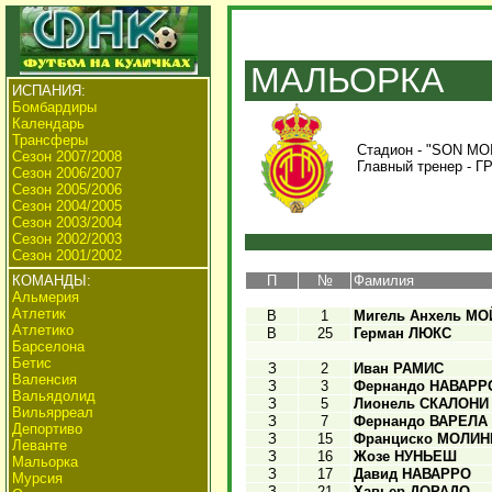
МАЛЬОРКА
ИСПАНИЯ:
Бомбардиры
Календарь
Трансферы
Стадион - "SON MOI
Сезон 2007/2008
Главный тренер -
Г
Сезон 2006/2007
Сезон 2005/2006
Сезон 2004/2005
Сезон 2003/2004
Сезон 2002/2003
Сезон 2001/2002
КОМАНДЫ:
П
№
Фамилия
Альмерия
Атлетик
В
1
Мигель Анхель МО
Атлетико
В
25
Герман ЛЮКС
Барселона
Бетис
З
2
Иван РАМИС
Валенсия
З
3
Фернандо НАВАРР
Вальядолид
З
5
Лионель СКАЛОНИ
Вильярреал
З
7
Фернандо ВАРЕЛА
Депортиво
З
15
Франциско МОЛИ
Леванте
З
16
Жозе НУНЬЕШ
Мальорка
З
17
Давид НАВАРРО
Мурсия
З
21
Хавьер ДОРАДО