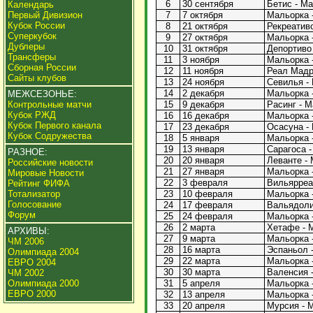
6
30 сентября
Бетис - Ма
Календарь
Первый Дивизион
7
7 октября
Мальорка -
Кубок России
8
21 октября
Рекреативо
Суперкубок
9
27 октября
Мальорка -
Дублеры
10
31 октября
Депортиво 
Трансферы
11
3 ноября
Мальорка -
Сборная России
12
11 ноября
Реал Мадри
Сайты клубов
13
24 ноября
Севилья - 
14
2 декабря
Мальорка -
МЕЖСЕЗОНЬЕ:
Контрольные матчи
15
9 декабря
Расинг - М
Кубок РЖД
16
16 декабря
Мальорка -
Кубок Первого канала
17
23 декабря
Осасуна - 
Кубок Содружества
18
5 января
Мальорка -
19
13 января
Сарагоса -
РАЗНОЕ:
20
20 января
Леванте - 
Российские новости
21
27 января
Мальорка -
Мировые Новости
22
3 февраля
Вильярреал
Рейтинг ФИФА
Тотализатор
23
10 февраля
Мальорка -
Голосование
24
17 февраля
Вальядолид
Форум
25
24 февраля
Мальорка -
26
2 марта
Хетафе - М
АРХИВЫ:
27
9 марта
Мальорка -
ЧМ 2006
28
16 марта
Эспаньол -
Олимпиада 2004
29
22 марта
Мальорка -
ЕВРО 2004
30
30 марта
Валенсия -
ЧМ 2002
Олимпиада 2000
31
5 апреля
Мальорка -
ЕВРО 2000
32
13 апреля
Мальорка -
33
20 апреля
Мурсия - М