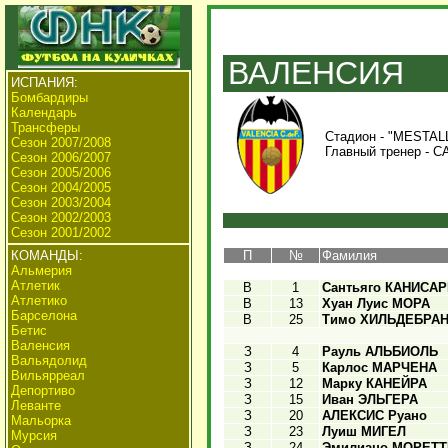
ВАЛЕНСИЯ
ИСПАНИЯ:
Бомбардиры
Календарь
Трансферы
Стадион - "MESTALL
Сезон 2007/2008
Главный тренер -
С
Сезон 2006/2007
Сезон 2005/2006
Сезон 2004/2005
Сезон 2003/2004
Сезон 2002/2003
Сезон 2001/2002
КОМАНДЫ:
П
№
Фамилия
Альмерия
Атлетик
В
1
Сантьяго КАНИСА
Атлетико
В
13
Хуан Луис МОРА
Барселона
В
25
Тимо ХИЛЬДЕБРА
Бетис
Валенсия
З
4
Рауль АЛЬБИОЛЬ
Вальядолид
З
5
Карлос МАРЧЕНА
Вильярреал
З
12
Марку КАНЕЙРА
Депортиво
З
15
Иван ЭЛЬГЕРА
Леванте
З
20
АЛЕКСИС Руано
Мальорка
З
23
Луиш МИГЕЛ
Мурсия
З
24
Эмилиано МОРЕТТ