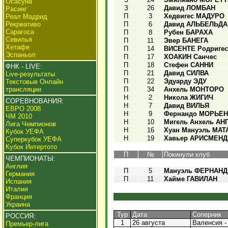
Осасуна
З
26
Давид ЛОМБАН
Расинг
П
3
Хедвигес МАДУРО
Реал Мадрид
Рекреативо
П
6
Давид АЛЬБЕЛЬДА
Сарагоса
П
8
Рубен БАРАХА
Севилья
П
11
Эвер БАНЕГА
Хетафе
П
14
ВИСЕНТЕ Родригес
Эспаньол
П
17
ХОАКИН Санчес
П
18
Стефен САННИ
ФНК - LIVE:
П
21
Давид СИЛВА
Live-результаты
П
22
Эдуарду ЭДУ
Текстовые Онлайн
трансляции
П
34
Анхель МОНТОРО
Н
2
Никола ЖИГИЧ
СОРЕВНОВАНИЯ:
Н
7
Давид ВИЛЬЯ
ЕВРО 2008
Н
9
Фернандо МОРЬЕ
ЧМ 2010
Н
10
Мигель Анхель АН
Лига Чемпионов
Н
16
Хуан Мануэль МАТ
Кубок УЕФА
Н
19
Хавьер АРИСМЕНД
Суперкубок УЕФА
Кубок Интертото
П
№
Покинули клуб
ЧЕМПИОНАТЫ:
Англия
П
5
Мануэль ФЕРНАН
Германия
П
11
Хайме ГАВИЛАН
Испания
Италия
Франция
Украина
Тур
Дата
Соперник
РОССИЯ:
1
26 августа
Валенсия -
Премьер-лига