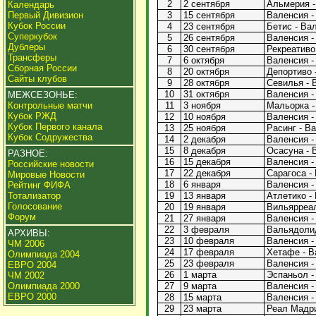
2
2 сентября
Альмерия -
Календарь
Первый Дивизион
3
15 сентября
Валенсия -
Кубок России
4
23 сентября
Бетис - Вал
Суперкубок
5
26 сентября
Валенсия -
Дублеры
6
30 сентября
Рекреативо 
Трансферы
7
6 октября
Валенсия -
Сборная России
8
20 октября
Депортиво -
Сайты клубов
9
28 октября
Севилья - 
10
31 октября
Валенсия -
МЕЖСЕЗОНЬЕ:
Контрольные матчи
11
3 ноября
Мальорка -
Кубок РЖД
12
10 ноября
Валенсия -
Кубок Первого канала
13
25 ноября
Расинг - Ва
Кубок Содружества
14
2 декабря
Валенсия - 
15
8 декабря
Осасуна - 
РАЗНОЕ:
16
15 декабря
Валенсия -
Российские новости
17
22 декабря
Сарагоса - 
Мировые Новости
18
6 января
Валенсия - 
Рейтинг ФИФА
Тотализатор
19
13 января
Атлетико - 
Голосование
20
19 января
Вильярреал
Форум
21
27 января
Валенсия -
22
3 февраля
Вальядолид
АРХИВЫ:
23
10 февраля
Валенсия - 
ЧМ 2006
24
17 февраля
Хетафе - В
Олимпиада 2004
25
23 февраля
Валенсия - 
ЕВРО 2004
26
1 марта
Эспаньол -
ЧМ 2002
Олимпиада 2000
27
9 марта
Валенсия - 
ЕВРО 2000
28
15 марта
Валенсия -
29
23 марта
Реал Мадри