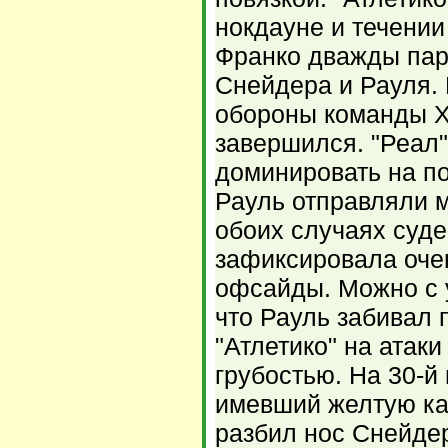
нокдауне и течении
Франко дважды пар
Снейдера и Рауля.
обороны команды Х
завершился. "Реал
доминировать на по
Рауль отправляли мя
обоих случаях суде
зафиксировала оче
офсайды. Можно с 
что Рауль забивал 
"Атлетико" на атак
грубостью. На 30-й
имевший желтую ка
разбил нос Снейдер