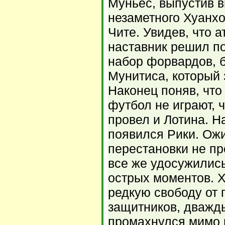
Муньес, выпустив 
незаметного Хуанх
Чите. Увидев, что а
наставник решил п
набор форвардов, 
Мунитиса, который 
Наконец поняв, что
футбол не играют, ч
провел и Лотина. Н
появился Рики. Ож
перестановки не пр
все же удосужились
острых моментов. Х
редкую свободу от
защитников, дважд
промахнулся мимо к