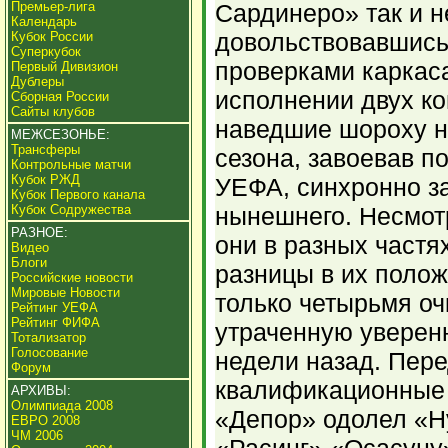
Премьер-лига
Сардинеро» так и н
Календарь
довольствовавшис
Кубок России
Суперкубок
проверками каркаса
Первый Дивизион
Дублеры
исполнении двух ко
Сборная России
Сайты клубов
наведшие шороху 
МЕЖСЕЗОНЬЕ:
Трансферы
сезона, завоевав по
Контрольные матчи
Кубок РЖД
УЕФА, синхронно з
Кубок Первого канала
Кубок Содружества
нынешнего. Несмотр
РАЗНОЕ:
они в разных частя
Видео
Блоги
разницы в их поло
Российские новости
Мировые Новости
только четырьмя оч
Рейтинг УЕФА
Рейтинг ФИФА
утраченную уверен
Тотализатор
Голосование
недели назад. Пер
Форум
квалификационные
АРХИВЫ:
Олимпиада 2008
«Депор» одолел «Н
ЕВРО 2008
ЧМ 2006