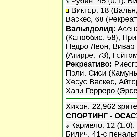
Рубен, 45 (0:1). Ви
Виктор, 18 (Валья
Васкес, 68 (Рекреат
Вальядолид:
Асенх
(Каноббио, 58), При
Педро Леон, Вивар
(Агирре, 73), Гойтом
Рекреативо:
Риесго
Поли, Сиси (Камунья
Хесус Васкес, Айтор
Хави Герреро (Эрсе
Хихон. 22,962 зрит
СПОРТИНГ - ОСАСУ
Кармело, 12 (1:0). 
Билич, 41-с пенальти