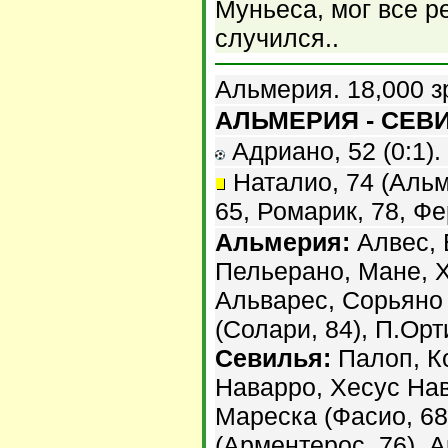
Муньеса, мог все ре
случился..
Альмерия. 18,000 з
АЛЬМЕРИЯ - СЕВИЛ
Адриано, 52 (0:1).
Наталио, 74 (Альм
65, Ромарик, 78, Фе
Альмерия:
Алвес, 
Пельерано, Мане, Х
Альварес, Сорьяно 
(Солари, 84), П.Орт
Севилья:
Палоп, Ко
Наварро, Хесус Нав
Мареска (Фасио, 68
(Арментерос, 76), А