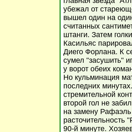
главная звезда "Ат
убежал от стареющ
вышел один на один
считанных сантиме
штанги. Затем голк
Касильяс парирова
Диего Форлана. К с
сумел "засушить" и
у ворот обеих кома
Но кульминация ма
последних минутах
стремительной конт
второй гол не заби
на замену Рафаэль 
расточительность "
90-й минуте. Хозяе