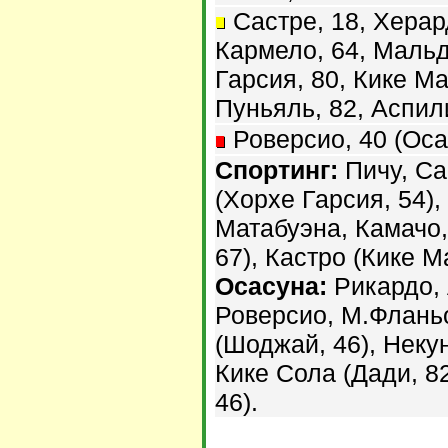
Састре, 18, Херард
Кармело, 64, Мальд
Гарсия, 80, Кике Ма
Пуньяль, 82, Аспили
Роверсио, 40 (Оса
Спортинг:
Пичу, Са
(Хорхе Гарсия, 54)
Матабуэна, Камачо
67), Кастро (Кике М
Осасуна:
Рикардо, 
Роверсио, М.Флань
(Шоджай, 46), Неку
Кике Сола (Дади, 82
46).