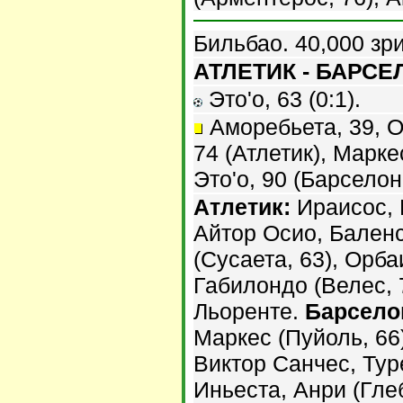
Бильбао. 40,000 зр
АТЛЕТИК - БАРСЕЛ
Это'о, 63 (0:1).
Аморебьета, 39, О
74 (Атлетик), Маркес
Это'о, 90 (Барселон
Атлетик:
Ираисос, 
Айтор Осио, Бален
(Сусаета, 63), Орба
Габилондо (Велес, 
Льоренте.
Барсело
Маркес (Пуйоль, 66
Виктор Санчес, Туре
Иньеста, Анри (Глеб