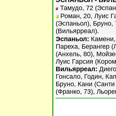
Тамудо, 72 (Эспан
Роман, 20, Луис Га
(Эспаньол), Бруно, 
(Вильярреал).
Эспаньол:
Камени,
Пареха, Берангер (
(Анхель, 80), Мойзе
Луис Гарсия (Кором
Вильярреал:
Диего
Гонсало, Годин, Ка
Бруно, Кани (Санти
(Франко, 73), Льоре