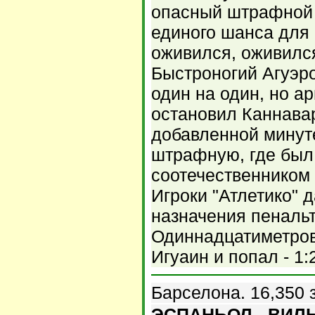
опасный штрафной 
единого шанса для
оживился, оживился
Быстроногий Агуэро
один на один, но ар
остановил Каннавар
добавленной минут
штрафную, где был
соотечественником
Игроки "Атлетико" 
назначения пенальт
Одиннадцатиметров
Игуаин и попал - 1:
Барселона. 16,350 
ЭСПАНЬОЛ - ВИЛЬ