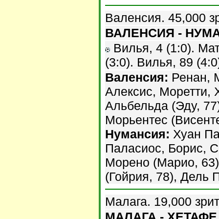
Валенсия. 45,000 з
ВАЛЕНСИЯ - НУМА
Вилья, 4 (1:0). Мат
(3:0). Вилья, 89 (4:0
Валенсия:
Ренан, М
Алексис, Моретти, Х
Альбельда (Эду, 77
Морьентес (Висенте
Нумансия:
Хуан Па
Паласиос, Борис, С
Морено (Марио, 63)
(Гойрия, 78), Дель П
Малага. 19,000 зри
МАЛАГА - ХЕТАФЕ -