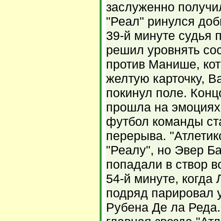
заслуженно получил
"Реал" ринулся доб
39-й минуте судья 
решил уровнять со
против Манише, ко
желтую карточку, В
покинул поле. Конц
прошла на эмоциях
футбол команды ст
перерыва. "Атлетик
"Реалу", но Эвер Б
попадали в створ во
54-й минуте, когда
подряд парировал у
Рубена Де ла Реда.