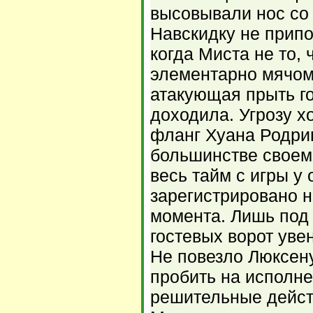
высовывали нос со
Навскидку не прип
когда Миста не то, 
элементарно мячом
атакующая прыть го
доходила. Угрозу х
фланг Хуана Родриг
большинстве своем
весь тайм с игры у
зарегистрировано н
момента. Лишь под
гостевых ворот уве
Не повезло Люксен
пробить на исполн
решительные дейст