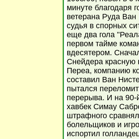
минуте благодаря г
ветерана Руда Ван
судья в спорных си
еще два гола "Реала
первом тайме кома
вдесятером. Сначал
Снейдера красную 
Переа, компанию к
составил Ван Нисте
пытался переломит
перерыва. И на 90-
хавбек Симау Сабр
штрафного сравнял 
болельщиков и игро
испортил голландец