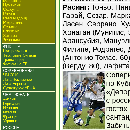
Мальорка
Нумансия
Расинг:
Тоньо, Пини
Осасуна
Гарай, Сезар, Марк
Расинг
Реал Мадрид
Ласен, Серрано, Хуа
Рекреативо
Севилья
Хонатан (Мунитис, 
Спортинг
Хетафе
Арансубия, Мануэль
Эспаньол
ФНК - LIVE:
Филипе, Родригес, 
Live-результаты
Текстовые Онлайн
(Антонио Томас, 60
трансляции
Футбол на ТВ
(Верду, 80), Лафита
СОРЕВНОВАНИЯ:
Соперн
ЧМ 2010
Лига Чемпионов
по Куб
Лига Европы
Суперкубок УЕФА
«Депор
ЧЕМПИОНАТЫ:
с росс
Англия
Германия
гостях
Испания
Италия
сантан
Франция
Украина
Забиты
РОССИЯ: