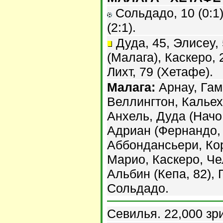
Сольдадо, 10 (0:1).
(2:1).
Дуда, 45, Элисеу, 
(Малага), Каскеро, 
Лихт, 79 (Хетафе).
Малага:
Арнау, Гам
Веллингтон, Кальех
Анхель, Дуда (Начо,
Адриан (Фернандо, 
Аббондансьери, Кор
Марио, Каскеро, Че
Альбин (Кепа, 82), 
Сольдадо.
Севилья. 22,000 зр