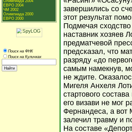
«Расинг» «Осасуну
Олимпиада 2004
ЕВРО 2004
завершились со сч
ЧМ 2002
Олимпиада 2000
этот результат помо
ЕВРО 2000
Подмечая сходство
наставник хозяев Л
предматчевой прес
предсказал, что ма
Поиск на ФНК
Поиск на Куличках
разряду «до первог
самым намекнув, мо
не ждите. Оказалос
Мигеля Анхеля Лот
стартового состава 
его визави не мог 
Фернандеса, а вот 
залечил травму и п
На составе «Депор