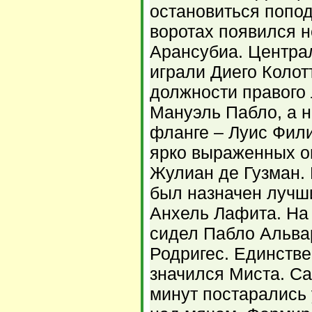
остановиться попод
воротах появился 
Арансубиа. Центра
играли Диего Колот
должности правого
Мануэль Пабло, а 
фланге – Луис Фил
ярко выраженных о
Жулиан де Гузман.
был назначен лучш
Анхель Лафита. На
сидел Пабло Альвар
Родригес. Единств
значился Миста. С
минут постарались 