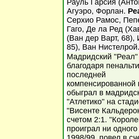
Рауль Гарсия (Антон
Агуэро, Форлан.
Ре
Серхио Рамос, Пеп
Гаго, Де ла Ред (Ха
(Ван дер Варт, 68),
85), Ван Нистелрой
Мадридский "Реал"
благодаря пенальти
последней
компенсированной 
обыграл в мадридс
"Атлетико" на стад
"Висенте Кальдерон
счетом 2:1. "Короле
проиграл ни одного
1998/99, повел в сч