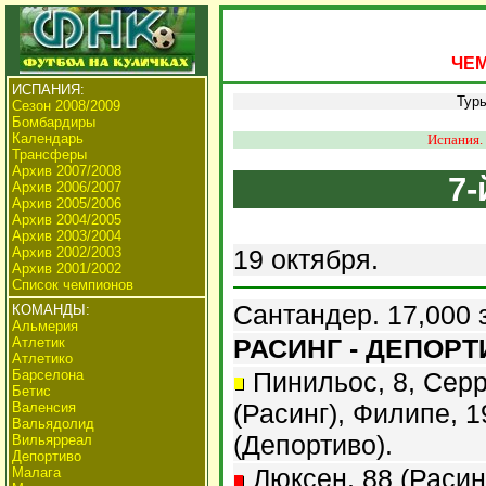
ЧЕМ
ИСПАНИЯ:
Тур
Сезон 2008/2009
Бомбардиры
Календарь
Испания.
Трансферы
Архив 2007/2008
7-
Архив 2006/2007
Архив 2005/2006
Архив 2004/2005
Архив 2003/2004
Архив 2002/2003
19 октября.
Архив 2001/2002
Список чемпионов
Сантандер. 17,000 
КОМАНДЫ:
Альмерия
РАСИНГ - ДЕПОРТИ
Атлетик
Атлетико
Барселона
Пинильос, 8, Серр
Бетис
(Расинг), Филипе, 
Валенсия
Вальядолид
(Депортиво).
Вильярреал
Депортиво
Люксен, 88 (Расинг
Малага