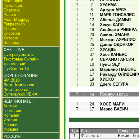
Мальорка
П
7
ХУАНМА
Нумансия
П
8
Артуро АРСУ
Осасуна
Расинг
П
11
МАРК ГОНСАЛЕС
Реал Мадрид
П
12
Абелья ДАМЬЯ
Рекреативо
П
14
Хесус КАПИ
Севилья
П
18
Альберто РИВЕРА
Спортинг
П
20
Ашиль ЭМАНА
Хетафе
П
21
Мехмет АУРЕЛИО
Эспаньол
П
25
Давид ОДОНКОР
П
27
ХУАНДЕ
ФНК - LIVE:
Live-результаты
П
37
Хосе КАНЬЯС
Текстовые Онлайн
Н
9
СЕРХИО ГАРСИЯ
трансляции
Н
10
Луиш ЭДУ
Футбол на ТВ
Н
16
Марьяно ПАВОНЕ
Н
17
Рикарду ОЛИВЕЙР
СОРЕВНОВАНИЯ:
Н
19
ХИСКО
ЧМ 2010
Н
33
Диего СЕГУРА
Лига Чемпионов
Лига Европы
Суперкубок УЕФА
П
№
Покинули клуб
ЧЕМПИОНАТЫ:
Н
24
ХОСЕ МАРИ
Англия
П
17
Марко БАБИЧ
Германия
Испания
Италия
Франция
Украина
Тур
Дата
Соперник
1
31 августа
Бетис - Рек
РОССИЯ: