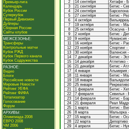
2
14 сентября
Хетафе - Б
Премьер-лига
Календарь
3
21 сентября
Бетис - Се
Кубок России
4
24 сентября
Барселона 
Суперкубок
5
27 сентября
Бетис - Ре
Первый Дивизион
6
4 октября
Вильярреал
Дублеры
7
19 октября
Бетис - Ма
Сборная России
8
25 октября
Осасуна - 
Сайты клубов
9
2 ноября
Бетис - Деп
10
9 ноября
Нумансия -
МЕЖСЕЗОНЬЕ:
Трансферы
11
16 ноября
Бетис - Рас
Контрольные матчи
12
23 ноября
Спортинг - 
Кубок РЖД
13
30 ноября
Валенсия -
Кубок Первого канала
14
7 декабря
Бетис - Эс
Кубок Содружества
15
14 декабря
Атлетико - 
16
21 декабря
Бетис - Атл
РАЗНОЕ:
17
4 января
Альмерия -
Видео
18
11 января
Бетис - Мал
Блоги
Российские новости
19
18 января
Вальядолид
Мировые Новости
20
25 января
Рекреативо 
Рейтинг УЕФА
21
1 февраля
Бетис - Хе
Рейтинг ФИФА
22
7 февраля
Севилья - 
Тотализатор
23
14 февраля
Бетис - Ба
Голосование
24
21 февраля
Реал Мадри
Форум
25
1 марта
Бетис - Ви
26
8 марта
Мальорка -
АРХИВЫ:
Олимпиада 2008
27
15 марта
Бетис - Ос
ЕВРО 2008
28
22 марта
Депортиво -
ЧМ 2006
29
4 апреля
Бетис - Ну