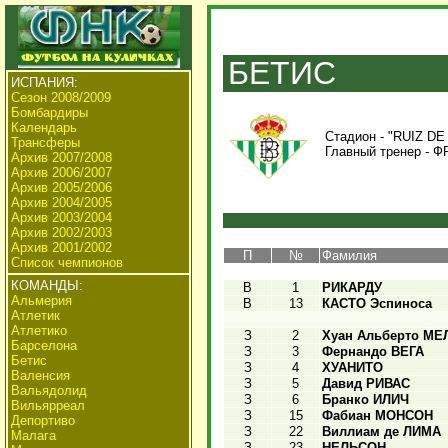
БЕТИС
ИСПАНИЯ:
Сезон 2008/2009
Бомбардиры
Календарь
Стадион - "RUIZ DE
Трансферы
Главный тренер -
Ф
Архив 2007/2008
Архив 2006/2007
Архив 2005/2006
Архив 2004/2005
Архив 2003/2004
Архив 2002/2003
Архив 2001/2002
П
№
Фамилия
Список чемпионов
КОМАНДЫ:
В
1
РИКАРДУ
Альмерия
В
13
КАСТО Эспиноса
Атлетик
Атлетико
З
2
Хуан Альберто МЕ
Барселона
З
3
Фернандо ВЕГА
Бетис
З
4
ХУАНИТО
Валенсия
З
5
Давид РИВАС
Вальядолид
З
6
Бранко ИЛИЧ
Вильярреал
З
15
Фабиан МОНСОН
Депортиво
З
22
Виллиам де ЛИМА
Малага
З
23
НЕЛЬСОН