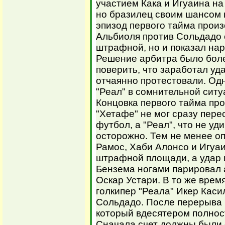
участием Кака и Игуаина н
но бразилец своим шансом 
эпизод первого тайма произ
Альбиоля против Сольдадо 
штрафной, но и показал на
Решение арбитра было боле
поверить, что заработал уд
отчаянно протестовали. Од
"Реал" в сомнительной ситу
Концовка первого тайма пр
"Хетафе" не мог сразу пер
футбол, а "Реал", что не уд
осторожно. Тем не менее о
Рамос, Хаби Алонсо и Игуа
штрафной площади, а удар 
Бензема ногами парировал 
Оскар Устари. В то же вре
голкипер "Реала" Икер Каси
Сольдадо. После перерыва 
который вдесятером полнос
Сначала счет должны были 