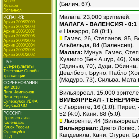
Херес
(Билич, 67).
Хетафе
Эспаньол
Малага. 23,000 зрителей.
ИСПАНИЯ:
Архив 2008/2009
МАЛАГА - ВАЛЕНСИЯ - 0:1
Архив 2007/2008
Наварро, 69 (0:1).
Архив 2006/2007
Архив 2005/2006
Гамес, 26, Степанов, 85, В
Архив 2004/2005
Альбельда, 84 (Валенсия).
Архив 2003/2004
Архив 2002/2003
Малага:
Мунуа, Гамес, Степ
Архив 2001/2002
Хуанито (Бен Ашур, 46), Хав
LIVE:
(Эдинью, 70), Дуда, Обинна
Live-результаты
Текстовые Онлайн
Деалберт, Бруно, Пабло (Хоа
трансляции
(Мадуро, 73), Сильва, Мата 
СОРЕВНОВАНИЯ:
ЧМ 2018
Вильярреал. 15,000 зрителе
Лига Чемпионов
Лига Европы
ВИЛЬЯРРЕАЛ - ТЕНЕРИФЕ 
Суперкубок УЕФА
Клубный ЧМ
Льоренте, 16 (1:0). Пирес, 4
52 (4:0). Кани, 88 (5:0).
РОССИЯ:
Премьер-лига
Льоренте, 44 (Вильярреал)
Календарь
Кубок России
Вильярреал:
Диего Лопес, 
Суперкубок
Капдевила, Кани, Эгурен, Бр
ФНЛ