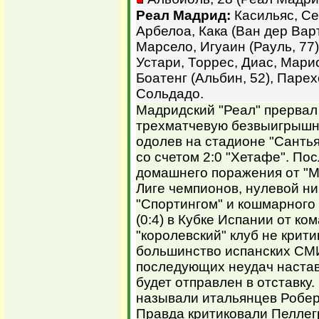
Реал Мадрид:
Касильяс, Се
Арбелоа, Кака (Ван дер Варт
Марсело, Игуаин (Рауль, 77)
Устари, Торрес, Диас, Мари
Боатенг (Альбин, 52), Парехо
Сольдадо.
Мадридский "Реал" прервал
трехматчевую безвыигрышн
одолев на стадионе "Санть
со счетом 2:0 "Хетафе". По
домашнего поражения от "М
Лиге чемпионов, нулевой ни
"Спортингом" и кошмарного
(0:4) в Кубке Испании от к
"королевский" клуб не крити
большинство испанских СМИ
последующих неудач настав
будет отправлен в отставк
называли итальянцев Робер
Правда критиковали Пеллег