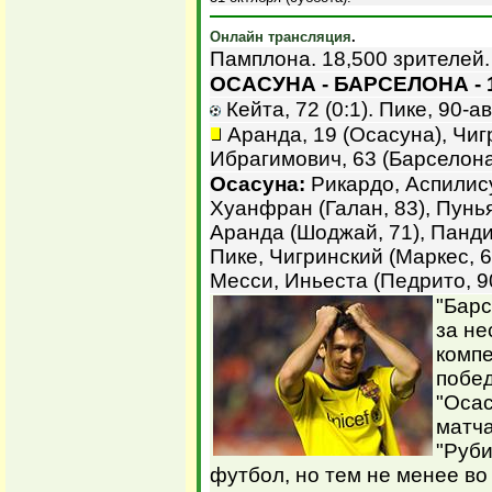
Онлайн трансляция
.
Памплона. 18,500 зрителей.
ОСАСУНА - БАРСЕЛОНА - 
Кейта, 72 (0:1). Пике, 90-ав
Аранда, 19 (Осасуна), Чигр
Ибрагимович, 63 (Барселона
Осасуна:
Рикардо, Аспилису
Хуанфран (Галан, 83), Пунья
Аранда (Шоджай, 71), Панд
Пике, Чигринский (Маркес, 6
Месси, Иньеста (Педрито, 9
"Барс
за не
компе
побед
"Осас
матча
"Руби
футбол, но тем не менее во