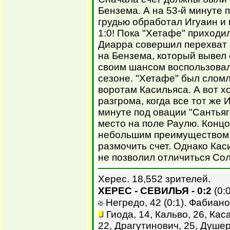
Бензема. А на 53-й минуте 
грудью обработал Игуаин и 
1:0! Пока "Хетафе" приходил
Диарра совершил перехват 
на Бензема, который вывел 
своим шансом воспользовалс
сезоне. "Хетафе" был сломл
воротам Касильяса. А вот х
разгрома, когда все тот же 
минуте под овации "Сантьяг
место на поле Раулю. Концо
небольшим преимуществом 
размочить счет. Однако Ка
не позволил отличиться Со
Херес. 18,552 зрителей.
ХЕРЕС - СЕВИЛЬЯ - 0:2
(0:0
Негредо, 42 (0:1). Фабиано,
Гиода, 14, Кальво, 26, Кас
22, Драгутинович, 25, Душер