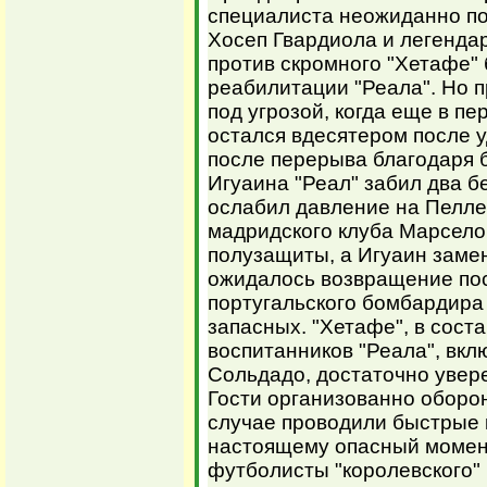
специалиста неожиданно по
Хосеп Гвардиола и легенд
против скромного "Хетафе"
реабилитации "Реала". Но 
под угрозой, когда еще в пе
остался вдесятером после 
после перерыва благодаря 
Игуаина "Реал" забил два б
ослабил давление на Пелле
мадридского клуба Марсело
полузащиты, а Игуаин замен
ожидалось возвращение пос
португальского бомбардира
запасных. "Хетафе", в сост
воспитанников "Реала", вк
Сольдадо, достаточно увер
Гости организованно оборо
случае проводили быстрые 
настоящему опасный момент
футболисты "королевского" 