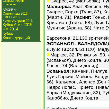
Суарес, 42 (Мальорка), Луи
Старый Форум
Контакты
Мальорка:
Ават, Фелипе, Н
АРХИВЫ:
Суарес, Борха (Туни, 87), Ка
Олимпиада 2016
(Марти, 71).
Расинг:
Тоньо, 
ЕВРО 2016
Кубок Америки 2016
Кристиан (Гейхо, 58), Луис 
Кубок Азии 2015
Мунитис (Арана, 58), Чите (Х
ЧМ 2014
Кубок
Барселона. 21,130 зрителей
Конфедераций
ЭСПАНЬОЛ - ВАЛЬЯДОЛИД 
Луис Гарсия, 51 (1:0). Меду
Маркес, 32, Ронкалья, 53, 
(Эспаньол), Диего Кошта, 30
Лопес, 74 (Вальядолид).
Эспаньол:
Камени, Пиллуд, 
Луис Гарсия, Мойзес, Верду 
66), Кальехон, Алонсо (Бен 
Педро Лопес, Прието, Нивал
Борха (Медунжанин, 83), Руб
Каноббио, Диего Кошта.
31 октября (суббота).