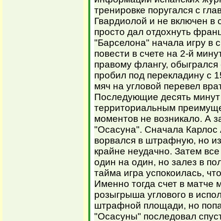
тренировке поругался с гл
Гвардиолой и не включен в 
просто дал отдохнуть франц
"Барселона" начала игру в
повести в счете на 2-й мин
правому флангу, обыгрался
пробил под перекладину с 1
мяч на угловой перевел вра
Последующие десять минут
территориальным преимуще
моментов не возникало. А з
"Осасуна". Сначала Карлос
ворвался в штрафную, но и
крайне неудачно. Затем все
один на один, но залез в п
тайма игра успокоилась, чт
Именно тогда счет в матче 
розыгрыша углового в испо
штрафной площади, но попа
"Осасуны" последовал спус