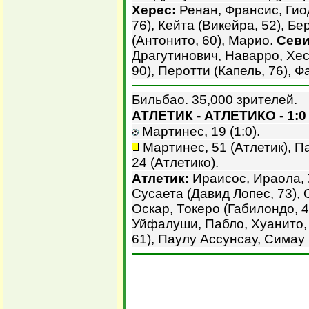
Херес:
Ренан, Франсис, Гио
76), Кейта (Викейра, 52), 
(Антонито, 60), Марио.
Севи
Драгутинович, Наварро, Хес
90), Перотти (Капель, 76), 
Бильбао. 35,000 зрителей.
АТЛЕТИК - АТЛЕТИКО - 1:0
Мартинес, 19 (1:0).
Мартинес, 51 (Атлетик), П
24 (Атлетико).
Атлетик:
Ираисос, Ираола, 
Сусаета (Давид Лопес, 73), 
Оскар, Токеро (Габилондо, 4
Уйфалуши, Пабло, Хуанито, 
61), Паулу Ассунсау, Симау 