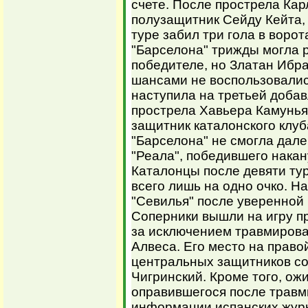
счете. После прострела Ка
полузащитник Сейду Кейта,
туре забил три гола в ворот
"Барселона" трижды могла 
победителе, но Златан Ибр
шансами не воспользовалис
наступила на третьей добав
прострела Хавьера Камуньяс
защитник каталонского клуб
"Барселона" не смогла дале
"Реала", победившего накан
Каталонцы после девяти ту
всего лишь на одно очко. Н
"Севилья" после уверенной 
Соперники вышли на игру пр
за исключением травмирова
Алвеса. Его место на право
центральных защитников со
Чигринский. Кроме того, о
оправившегося после травм
информации испанских жур