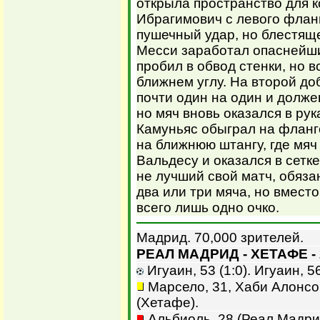
открыла пространство для 
Ибрагимович с левого флан
пушечный удар, но блестящ
Месси заработал опаснейш
пробил в обвод стенки, но в
ближнем углу. На второй д
почти один на один и долже
но мяч вновь оказался в рук
Камуньяс обыграл на фланг
на ближнюю штангу, где мяч 
Вальдесу и оказался в сетке
не лучший свой матч, обяза
два или три мяча, но вместо
всего лишь одно очко.
Мадрид. 70,000 зрителей.
РЕАЛ МАДРИД - ХЕТАФЕ - 
Игуаин, 53 (1:0). Игуаин, 56
Марсело, 31, Хаби Алонсо,
(Хетафе).
Альбиоль, 28 (Реал Мадри