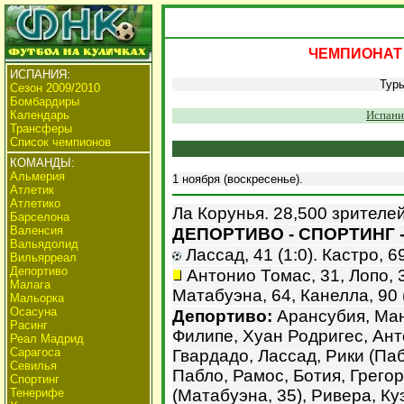
ЧЕМПИОНАТ 
ИСПАНИЯ:
Тур
Сезон 2009/2010
Бомбардиры
Календарь
Испани
Трансферы
Список чемпионов
КОМАНДЫ:
Альмерия
1 ноября (воскресенье).
Атлетик
Атлетико
Ла Корунья. 28,500 зрителей
Барселона
Валенсия
ДЕПОРТИВО - СПОРТИНГ -
Вальядолид
Лассад, 41 (1:0). Кастро, 69
Вильярреал
Депортиво
Антонио Томас, 31, Лопо, 3
Малага
Матабуэна, 64, Канелла, 90 
Мальорка
Осасуна
Депортиво:
Арансубия, Ман
Расинг
Филипе, Хуан Родригес, Ант
Реал Мадрид
Сарагоса
Гвардадо, Лассад, Рики (Па
Севилья
Пабло, Рамос, Ботия, Грего
Спортинг
Тенерифе
(Матабуэна, 35), Ривера, Ку