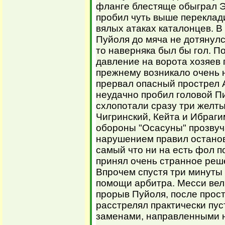
фланге блестяще обыграл Эр
пробил чуть выше переклад
вялых атаках каталонцев. В
Пуйоля до мяча не дотянулс
то наверняка был бы гол. 
давление на ворота хозяев 
прежнему возникало очень н
прервал опасный прострел 
неудачно пробил головой Пи
схлопотали сразу три желты
Чигринский, Кейта и Ибраги
обороны "Осасуны" прозвуча
нарушением правил останов
самый что ни на есть фол п
принял очень странное реш
Впрочем спустя три минуты
помощи арбитра. Месси вел
прорыв Пуйоля, после прос
расстрелял практически пус
заменами, направленными н