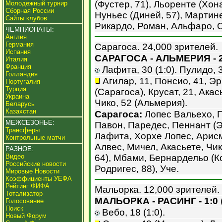
(Фустер, 71), Льоренте (Хон
Молодежный турнир
Сборная России
Нуньес (Диней, 57), Мартине
Сайты клубов
Рикардо, Роман, Альфаро, О
ЧЕМПИОНАТЫ:
Англия
Германия
Сарагоса. 24,000 зрителей.
Испания
САРАГОСА - АЛЬМЕРИЯ - 2
Италия
Франция
Лафита, 30 (1:0). Пулидо, 36
Голландия
Агилар, 11, Понсио, 41, Эр
Португалия
Турция
(Сарагоса), Крусат, 21, Акас
Украина
Чико, 52 (Альмерия).
Беларусь
Казахстан
Сарагоса:
Лопес Вальехо, П
МЕЖСЕЗОНЬЕ:
Павон, Паредес, Пеннант (Э
Трансферы
Лафита, Хорхе Лопес, Арисм
Контрольные матчи
Алвес, Мичел, Акасьете, Чи
РАЗНОЕ:
Видео
64), Мбами, Бернардельо (Ко
Российские новости
Родригес, 88), Уче.
Мировые Новости
Коэффициенты УЕФА
Рейтинг ФИФА
Мальорка. 12,000 зрителей.
Тотализатор
МАЛЬОРКА - РАСИНГ - 1:0
Голосование
Поиск
Вебо, 18 (1:0).
Новый Форум