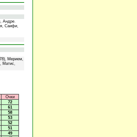
, Андре.
ья, Саифи,
78), Мерием,
, Матис,
Очки
72
61
58
53
52
51
49