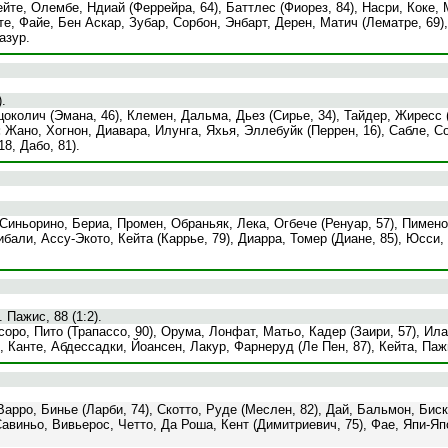
йте, Олембе, Ндиай (Феррейра, 64), Баттлес (Фиорез, 84), Насри, Коке,
е, Файе, Бен Аскар, Зубар, Сорбон, Энбарт, Дерен, Матич (Лематре, 69)
азур.
.
околич (Эмана, 46), Клемен, Дальма, Дьез (Сирье, 34), Тайдер, Жиресс 
:
Жано, Хогнон, Диавара, Илунга, Яхья, Эллебуйк (Перрен, 16), Сабле, С
8, Дабо, 81).
иньорино, Бериа, Промен, Обраньяк, Лека, Огбече (Ренуар, 57), Пимено
али, Ассу-Экото, Кейта (Каррье, 79), Диарра, Томер (Диане, 85), Юсси, 
. Пажис, 88 (1:2).
ро, Пито (Трапассо, 90), Орума, Лонфат, Матьо, Кадер (Заири, 57), Ила
Канте, Абдессадки, Йоансен, Лакур, Фарнеруд (Ле Пен, 87), Кейта, Пажи
Варро, Бинье (Ларби, 74), Скотто, Руде (Меслен, 82), Дай, Бальмон, Биск
виньо, Вивьерос, Четто, Да Роша, Кент (Димитриевич, 75), Фае, Япи-Япо