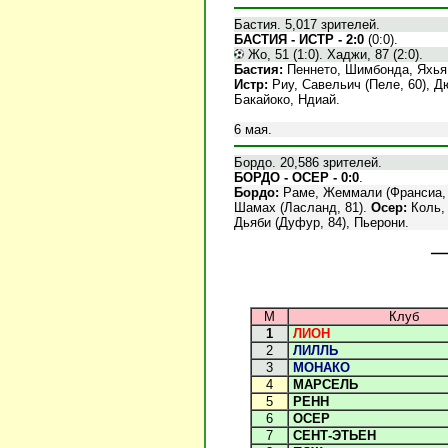
Бастия. 5,017 зрителей.
БАСТИЯ - ИСТР - 2:0
(0:0).
Жо, 51 (1:0). Хаджи, 87 (2:0).
Бастия:
Пеннето, Шимбонда, Яхья, 
Истр:
Риу, Савельич (Пеле, 60), Дю
Бакайоко, Ндиай.
6 мая.
Бордо. 20,586 зрителей.
БОРДО - ОСЕР - 0:0
.
Бордо:
Раме, Жеммали (Франсиа, 9
Шамах (Ласланд, 81).
Осер:
Коль, 
Дьяби (Дуфур, 84), Пьерони.
М
Клуб
1
ЛИОН
2
ЛИЛЛЬ
3
МОНАКО
4
МАРСЕЛЬ
5
РЕНН
6
ОСЕР
7
СЕНТ-ЭТЬЕН