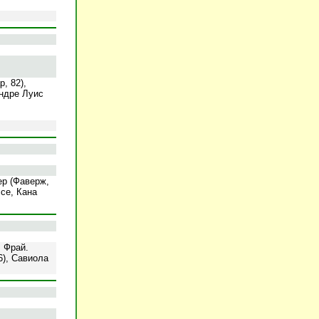
, 82),
Андре Луис
ер (Фаверж,
се, Кана
 Фрай.
6), Савиола