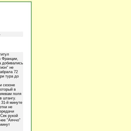
4
титул
в Франции,
а добивались
Лион" не
абрала 72
ри тура до
м сезоне
который в
зяевам поля
в штангу.
 31-й минуте
етки не
передачи
 Сек рукой
нее "Аяччо"
 минут