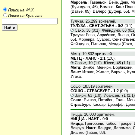
Марсель:
Гаваньон, Бейе, Дею, Ме
(Луиндула, 46), Бамого.
Кан:
Плант
Поиск на ФНК
(Ватье, 85), Валеро (Дуфер, 65), М
Поиск на Куличках
Тулуза. 26,299 зрителей.
ТУЛУЗА - СЕНТ-ЭТЬЕН - 0:2
(0:1).
Сахо, 36 (0:1). Фейндуно, 63 (0:2)
Тулуза:
Рево, Аррибаже, Льевр, Оц
65), Морейра, Суарес.
Сент-Этьен
Фейндуно, Пикьонн, Менди (Сахо, 1
Метц. 19,802 зрителей.
МЕТЦ - ЛАНС - 1:1
(1:0).
Сорье, 10 (1:0). Юсси, 48 (1:1).
Метц:
Вимбе, Менири, Борбикони, С
Ланс:
Итанж, Жилле, Баруль, Кулиб
Утака.
Сошо. 18,519 зрителей.
СОШО - СТРАСБУРГ - 1:2
(0:0).
Заири, 63 (1:0). Йоансен, 71 (1:1)
Сошо:
Ришар, Потийон, Таль, Монсо
Страсбург:
Кассар, Дерофф, Дево, 
Ницца. 16,000 зрителей.
НИЦЦА - НАНТ - 0:0
.
Ницца:
Грегорини, Кобос, Траоре, 
Ваируа.
Нант:
Ландро, Деломмо, Са
Диалло (Гийон, 88).