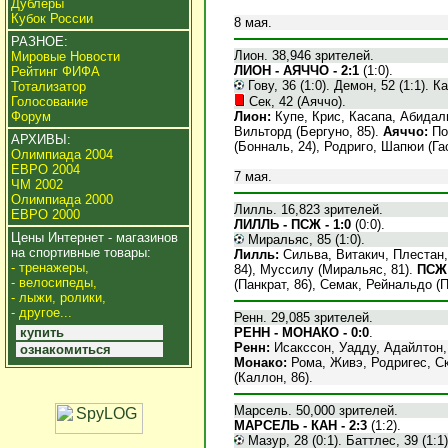
Дублеры
Кубок России
8 мая.
РАЗНОЕ:
Лион. 38,946 зрителей.
Мировые Новости
ЛИОН - АЯЧЧО - 2:1
(1:0).
Рейтинг ФИФА
Гову, 36 (1:0). Демон, 52 (1:1). Ка
Тотализатор
Сек, 42 (Аяччо).
Голосование
Лион:
Купе, Крис, Касапа, Абидаль
Форум
Вильторд (Бергуно, 85).
Аяччо:
Пор
АРХИВЫ:
(Бонналь, 24), Родриго, Шапюи (Гас
Олимпиада 2004
ЕВРО 2004
7 мая.
ЧМ 2002
Олимпиада 2000
Лилль. 16,823 зрителей.
ЕВРО 2000
ЛИЛЛЬ - ПСЖ - 1:0
(0:0).
Цены Интернет - магазинов
Миральяс, 85 (1:0).
на спортивные товары:
Лилль:
Сильва, Витакич, Плестан
- тренажеры,
84), Муссилу (Миральяс, 81).
ПСЖ
- велосипеды,
(Панкрат, 86), Семак, Рейнальдо (
- лыжи, ролики,
- другое...
Ренн. 29,085 зрителей.
РЕНН - МОНАКО - 0:0
.
купить
Ренн:
Исакссон, Уадду, Адайлтон,
ознакомиться
Монако:
Рома, Живэ, Родригес, Ск
(Каллон, 86).
Марсель. 50,000 зрителей.
МАРСЕЛЬ - КАН - 2:3
(1:2).
Мазур, 28 (0:1). Баттлес, 39 (1:1)