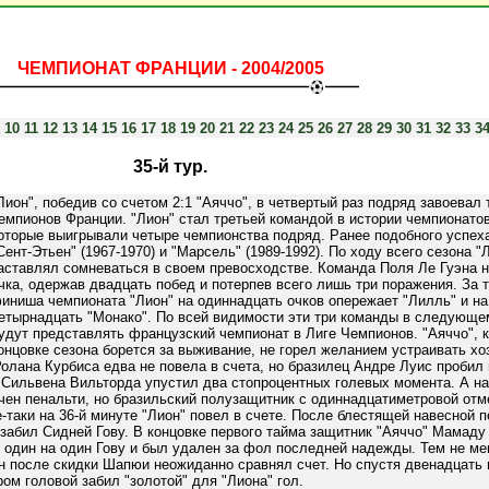
ЧЕМПИОНАТ ФРАНЦИИ - 2004/2005
10
11
12
13
14
15
16
17
18
19
20
21
22
23
24
25
26
27
28
29
30
31
32
33
3
35-й тур.
Лион", победив со счетом 2:1 "Аяччо", в четвертый раз подряд завоевал 
емпионов Франции. "Лион" стал третьей командой в истории чемпионато
оторые выигрывали четыре чемпионства подряд. Ранее подобного успех
Сент-Этьен" (1967-1970) и "Марсель" (1989-1992). По ходу всего сезона "
аставлял сомневаться в своем превосходстве. Команда Поля Ле Гуэна н
чка, одержав двадцать побед и потерпев всего лишь три поражения. За т
иниша чемпионата "Лион" на одиннадцать очков опережает "Лилль" и на
етырнадцать "Монако". По всей видимости эти три команды в следующе
удут представлять французский чемпионат в Лиге Чемпионов. "Аяччо", 
онцовке сезона борется за выживание, не горел желанием устраивать хо
Ролана Курбиса едва не повела в счета, но бразилец Андре Луис пробил 
 Сильвена Вильторда упустил два стопроцентных голевых момента. А на
чен пенальти, но бразильский полузащитник с одиннадцатиметровой отм
е-таки на 36-й минуте "Лион" повел в счете. После блестящей навесной 
забил Сидней Гову. В концовке первого тайма защитник "Аяччо" Мамаду
 один на один Гову и был удален за фол последней надежды. Тем не ме
н после скидки Шапюи неожиданно сравнял счет. Но спустя двенадцать
ом головой забил "золотой" для "Лиона" гол.