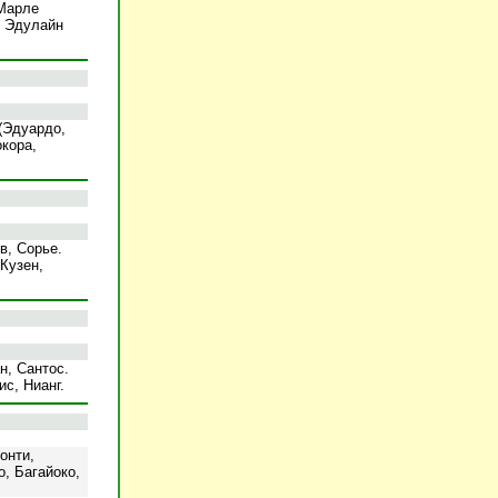
 Марле
, Эдулайн
(Эдуардо,
окора,
в, Сорье.
Кузен,
н, Сантос.
с, Нианг.
онти,
, Багайоко,