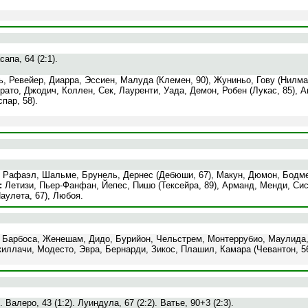
сапа, 64 (2:1).
, Ревейер, Диарра, Эссиен, Малуда (Клемен, 90), Жуниньо, Гову (Нилмар
ато, Джодич, Коллен, Сек, Лауренти, Уада, Демон, Робен (Лукас, 85), 
пар, 58).
, Рафаэл, Шальме, Брунель, Дернес (Дебюши, 67), Макун, Дюмон, Бодм
:
Летизи, Пьер-Фанфан, Йепес, Пишо (Тексейра, 89), Арманд, Менди, Сис
Паулета, 67), Любоя.
 Барбоса, Женешам, Дидо, Бурийон, Чельстрем, Монтеррубио, Маулида,
иллачи, Модесто, Эвра, Бернарди, Зикос, Плашил, Камара (Чевантон, 5
. Валеро, 43 (1:2). Луиндула, 67 (2:2). Ватье, 90+3 (2:3).