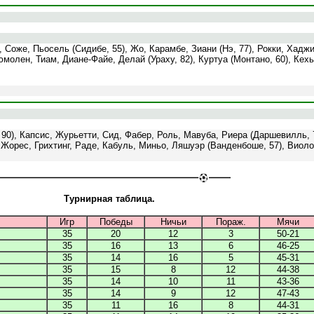
Соже, Пьосель (Сидибе, 55), Жо, Карамбе, Зиани (Нэ, 77), Рокки, Хаджи
молен, Тиам, Диане-Файе, Делай (Ураху, 82), Куртуа (Монтано, 60), Кех
0), Капсис, Журьетти, Сид, Фабер, Роль, Мавуба, Риера (Даршевилль, 
Жорес, Грихтинг, Раде, Кабуль, Миньо, Ляшуэр (Ванденбоше, 57), Виоло
Турнирная таблица.
Игр
Победы
Ничьи
Пораж.
Мячи
35
20
12
3
50-21
35
16
13
6
46-25
35
14
16
5
45-31
35
15
8
12
44-38
35
14
10
11
43-36
35
14
9
12
47-43
35
11
16
8
44-31