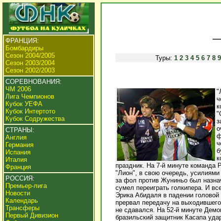
ФРАНЦИЯ:
Бомбардиры
Сезон 2004/2005
Туры:
1
2
3
4
5
6
7
8
9
Сезон 2003/2004
Сезон 2002/2003
СОРЕВНОВАНИЯ:
ЧМ 2006
"
Лига Чемпионов
ч
Кубок УЕФА
к
Кубок Интертото
"
Кубок Содружества
з
о
СТРАНЫ:
ф
Англия
ч
Германия
б
Испания
к
Италия
праздник. На 7-й минуте команда 
Франция
"Лион", в свою очередь, усилиями
РОССИЯ:
за фол против Жуниньо был назна
Премьер-лига
сумел переиграть голкипера. И вс
Новости
Эрика Абидаля в падении головой 
Календарь
прервал передачу на выходившего
Трансферы
не сдавался. На 52-й минуте Демо
Первый Дивизион
бразильский защитник Касапа удар