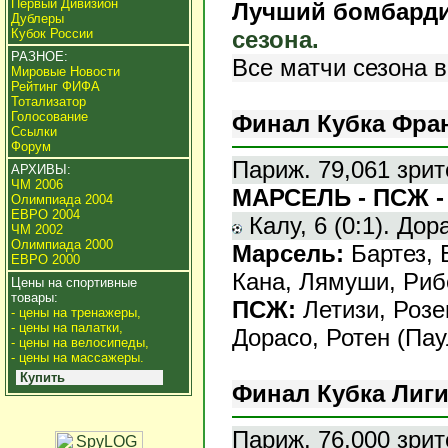
Первый Дивизион
Лучший бомбард
Дублеры
сезона.
Кубок России
РАЗНОЕ:
Все матчи сезона в
Мировые Новости
Рейтинг ФИФА
Тотализатор
Голосование
Финал Кубка Фра
Ссылки
Форум
Париж. 79,061 зрит
АРХИВЫ:
ЧМ 2006
МАРСЕЛЬ - ПСЖ - 
Олимпиада 2004
ЕВРО 2004
Калу, 6 (0:1). Дора
ЧМ 2002
Олимпиада 2000
Марсель:
Бартез, 
ЕВРО 2000
Кана, Лямуши, Рибе
Цены на спортивные
товары:
ПСЖ:
Летизи, Розе
- цены на тренажеры,
- цены на палатки,
Дорасо, Ротен (Пау
- цены на велосипеды,
- цены на массажеры.
Купить
Финал Кубка Лиг
Париж. 76,000 зрит