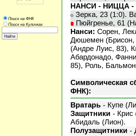
НАНСИ - НИЦЦА - 
Зерка, 23 (1:0). Ва
Поиск на ФНК
Пюйгренье, 61 (Н
Поиск на Куличках
Нанси:
Сорен, Лек
Дюшемен (Брисон, 
(Андре Луис, 83), 
Абардонадо, Фанни 
85), Роль, Бальмон
Символическая с
ФНК):
Вратарь
-
Купе (Ли
Защитники
- Крис 
Абидаль (Лион).
Полузащитники
- 