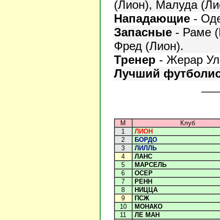
(Лион), Малуда (Ли
Нападающие
- Од
Запасные
- Раме (
Фред (Лион).
Тренер
- Жерар Ул
Лучший футболи
М
Клуб
1
ЛИОН
2
БОРДО
3
ЛИЛЛЬ
4
ЛАНС
5
МАРСЕЛЬ
6
ОСЕР
7
РЕНН
8
НИЦЦА
9
ПСЖ
10
МОНАКО
11
ЛЕ МАН