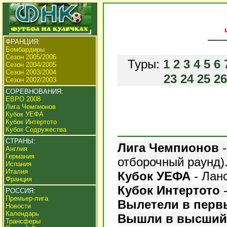
ФРАНЦИЯ:
Бомбардиры
Сезон 2005/2006
Туры:
1
2
3
4
5
6
Сезон 2004/2005
Сезон 2003/2004
23
24
25
26
Сезон 2002/2003
СОРЕВНОВАНИЯ:
ЕВРО 2008
Лига Чемпионов
Кубок УЕФА
Кубок Интертото
Кубок Содружества
СТРАНЫ:
Лига Чемпионов
-
Англия
Германия
отборочный раунд)
Испания
Италия
Кубок УЕФА
- Лан
Франция
Кубок Интертото
РОССИЯ:
Премьер-лига
Вылетели в перв
Новости
Календарь
Вышли в высший
Трансферы