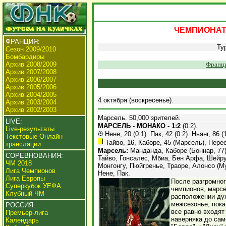
ЧЕМПИОНАТ 
ФРАНЦИЯ:
Ту
Сезон 2009/2010
Бомбардиры
Архив 2008/2009
Франци
Архив 2007/2008
Архив 2006/2007
Архив 2005/2006
Архив 2004/2005
4 октября (воскресенье).
Архив 2003/2004
Архив 2002/2003
Марсель. 50,000 зрителей.
LIVE:
МАРСЕЛЬ - МОНАКО - 1:2
(0:2).
Live-результаты
Нене, 20 (0:1). Пак, 42 (0:2). Ньянг, 86 (
Текстовые Онлайн
Тайво, 16, Каборе, 45 (Марсель), Перес
трансляции
Марсель:
Манданда, Каборе (Боннар, 77),
СОРЕВНОВАНИЯ:
Тайво, Гонсалес, Мбиа, Бен Арфа, Шейру
ЧМ 2018
Монгонгу, Пюйгренье, Траоре, Алонсо (Му
Лига Чемпионов
Нене, Пак.
Лига Европы
После разгромног
Суперкубок УЕФА
чемпионов, марсе
Клубный ЧМ
расположении ду
межсезонье, пока
РОССИЯ:
все равно входят
Премьер-лига
наверняка до сам
Календарь