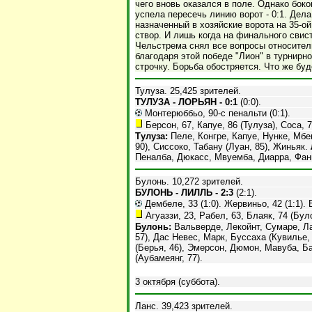
чего вновь оказался в поле. Однако бок
успела пересечь линию ворот - 0:1. Дела
назначенный в хозяйские ворота на 35-ой
створ. И лишь когда на финального свис
Чельстрема снял все вопросы относитель
благодаря этой победе "Лион" в турнирн
строчку. Борьба обостряется. Что же бу
Тулуза. 25,425 зрителей.
ТУЛУЗА - ЛОРЬЯН - 0:1
(0:0).
Монтерюббьо, 90-с пенальти (0:1).
Берсон, 67, Капуе, 86 (Тулуза), Соса, 7
Тулуза:
Пеле, Конгре, Капуе, Нунке, Мбен
90), Сиссоко, Табану (Луан, 85), Жиньяк.
Пеналба, Дюкасс, Мвуемба, Диарра, Фан
Булонь. 10,272 зрителей.
БУЛОНЬ - ЛИЛЛЬ - 2:3
(2:1).
Дембеле, 33 (1:0). Жервиньо, 42 (1:1). Бл
Агуаззи, 23, Рабел, 63, Блаяк, 74 (Бул
Булонь:
Вальверде, Лекойнт, Сумаре, Ла
57), Дас Невес, Марк, Буссаха (Кувилье,
(Берья, 46), Эмерсон, Дюмон, Мавуба, Б
(Аубамеянг, 77).
3 октября (суббота).
Ланс. 39,423 зрителей.