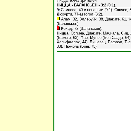
Ницца. 9,443 зрителей.
НИЦЦА - ВАЛАНСЬЕН - 3:2
(0:1).
Самасса, 40-с пенальти (0:1). Санчес, 51
Дюкурти, 77-автогол (3:2).
Апам, 32, Эллебуйк, 38, Диаките, 61, Ф
(Валансьен).
Кохад, 72 (Валансьен).
Ницца:
Оспина, Диаките, Мабиала, Сид, 
(Бамого, 63), Фае, Мунье (Бен Саада, 64
Хальфаллах, 44), Бишевац, Рафаэл, Тьен
33), Пюжоль (Бонг, 75).