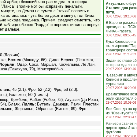
овой арбитр безошибочно разглядел, что сфера
Актуально о фут
 "Ланса" вполне мог бы исправить пенальти,
Италия: два раз
 минуте, но Демон не сумел с "точки" попасть в
пути.
тка оставалось чуть более десяти минут, гол Кима
30.07.2026 19:10:06
но исхода поединка. Причем, следует отметить, что
В Европе рассма
ой таблице обошел "Бордо" и переместился на первую
президента ПСЖ 
дет дальше.
ФИФА - газета.
30.07.2026 09:55:45
Лука Колеошо на
стал игроком "Па
трансфера состав
29.07.2026 21:19:33
0 (Лорьян).
ке, Бротен (Машаду, 66), Дидо, Берсон (Пентекот,
Зидан во главе с
Лорьян:
Одар, Соса, Маршал, Косчельны, Ле Лан,
которая ждала св
шон (Сакахува, 79), Монтерюббьо.
29.07.2026 13:09:40
"Бавария" в авгус
Кейном о продлен
журналист.
29.07.2026 10:20:06
аяк, 45 (2:1). Фро, 52 (2:2). Фро, 58 (2:3).
Драматичное воз
онь), Бальмон, 50 (Лилль).
роли спасителя с
шор, Дембеле, Рабел (Робер, 73), Агуаззи (Да Роша,
29.07.2026 10:09:06
 54), Блаяк.
Лилль:
Бутель, Дебюши, Рами, Плестан
альмон, Жервиньо, Обраньяк (Виттек, 89), Фро
Лои Опенда на п
из "Ювентуса" в "
28.07.2026 22:08:47
Раньери станет 
директором Итал
футбола.
28.07.2026 16:28:08