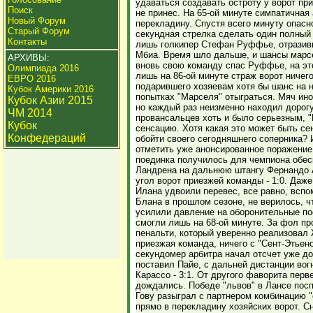
удаваться создавать остроту у ворот пр
Поиск
не принес. На 65-ой минуте симпатичная
Новый Форум
перекладину. Спустя всего минуту опасн
Старый Форум
секундная стрелка сделать один полный 
Контакты
лишь голкипер Стефан Руффье, отразив
Мбиа. Время шло дальше, и шансы марсел
АРХИВЫ:
вновь свою команду спас Руффье, на эт
Олимпиада 2016
лишь на 86-ой минуте страж ворот ничег
ЕВРО 2016
подарившего хозяевам хотя бы шанс на 
Кубок Америки 2016
попытках "Марселя" отыграться. Мяч ин
Кубок Азии 2015
но каждый раз неизменно находил дорогу 
ЧМ 2014
провансальцев хоть и было серьезным, 
Кубок
сенсацию. Хотя какая это может быть се
Конфедераций
обойти своего сегодняшнего соперника? 
отметить уже анонсированное поражение
поединка получилось для чемпиона обес
Ландрена на дальнюю штангу Фернандо А
угол ворот приезжей команды - 1:0. Даж
Илана удвоили перевес, все равно, всп
Блана в прошлом сезоне, не верилось, 
усилили давление на оборонительные пос
смогли лишь на 68-ой минуте. За фол пр
пенальти, который уверенно реализовал 
приезжая команда, ничего с "Сент-Этьено
секундомер арбитра начал отсчет уже д
поставил Пайе, с дальней дистанции во
Карассо - 3:1. От другого фаворита перв
дождались. Победе "львов" в Лансе посп
Гову разыграл с партнером комбинацию "
прямо в перекладину хозяйских ворот. Сн