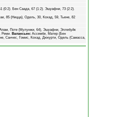
 (0:2). Бен Саада, 67 (1:2). Эшуафни, 73 (2:2).
ае, 85 (Ницца), Одель, 30, Кохад, 59, Тьене, 82
Апам, Поте (Мулунжи, 64), Эшуафни, Эллебуйк
), Реми.
Валансьен:
Ассембе, Матер (Бен
е, Санчес, Гомис, Кохад, Дюкурти, Одель (Самасса,