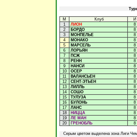
Тур
М
Клуб
И
1
ЛИОН
8
2
БОРДО
8
3
МОНПЕЛЬЕ
8
4
МОНАКО
8
5
МАРСЕЛЬ
8
6
ЛОРЬЯН
8
7
ПСЖ
8
8
РЕНН
8
9
НАНСИ
8
10
ОСЕР
8
11
ВАЛАНСЬЕН
8
12
СЕНТ-ЭТЬЕН
8
13
ЛИЛЛЬ
8
14
СОШО
8
15
ТУЛУЗА
8
16
БУЛОНЬ
8
17
ЛАНС
8
18
НИЦЦА
8
19
ЛЕ МАН
8
20
ГРЕНОБЛЬ
8
Серым цветом выделена зона Лиги Чем