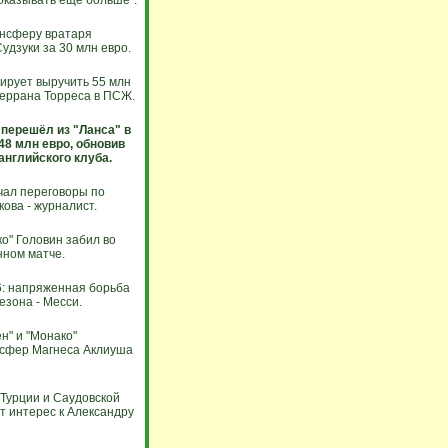
оказывать ещё больше".
ансферу вратаря
удзуки за 30 млн евро.
ирует выручить 55 млн
Феррана Торреса в ПСЖ.
перешёл из "Ланса" в
48 млн евро, обновив
английского клуба.
чал переговоры по
ова - журналист.
о" Головин забил во
нном матче.
6: напряженная борьба
езона - Месси.
н" и "Монако"
нсфер Магнеса Аклиуша
 Турции и Саудовской
т интерес к Александру