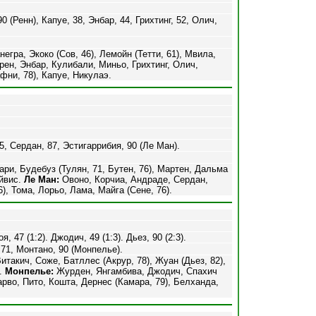
0 (Ренн), Капуе, 38, Энбар, 44, Грихтинг, 52, Олич,
гра, Экоко (Сов, 46), Лемойн (Тетти, 61), Мвила,
ен, Энбар, Кулибали, Миньо, Грихтинг, Олич,
фни, 78), Капуе, Никулаэ.
5, Сердан, 87, Эстигаррибия, 90 (Ле Ман).
ри, Будебуз (Тулян, 71, Бутен, 76), Мартен, Дальма
эйвис.
Ле Ман:
Овоно, Корчиа, Андраде, Сердан,
), Тома, Лорьо, Лама, Майга (Сене, 76).
, 47 (1:2). Джодич, 49 (1:3). Дьез, 90 (2:3).
 71, Монтано, 90 (Монпелье).
такич, Соже, Батллес (Акрур, 78), Жуан (Дьез, 82),
я.
Монпелье:
Журден, Янгамбива, Джодич, Спахич
арво, Пито, Кошта, Дернес (Камара, 79), Белханда,