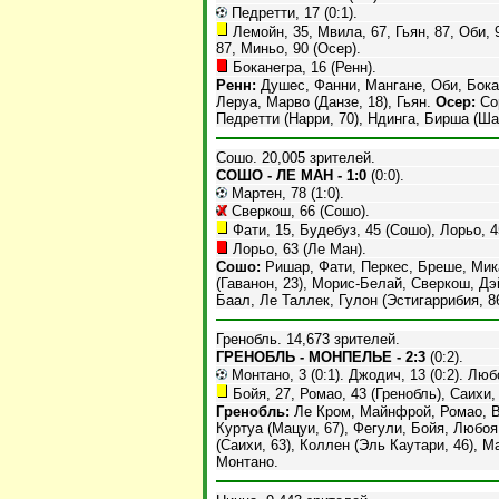
Педретти, 17 (0:1).
Лемойн, 35, Мвила, 67, Гьян, 87, Оби, 9
87, Миньо, 90 (Осер).
Боканегра, 16 (Ренн).
Ренн:
Душес, Фанни, Мангане, Оби, Бокане
Леруа, Марво (Данзе, 18), Гьян.
Осер:
Сор
Педретти (Нарри, 70), Ндинга, Бирша (Ша
Сошо. 20,005 зрителей.
СОШО - ЛЕ МАН - 1:0
(0:0).
Мартен, 78 (1:0).
Сверкош, 66 (Сошо).
Фати, 15, Будебуз, 45 (Сошо), Лорьо, 4
Лорьо, 63 (Ле Ман).
Сошо:
Ришар, Фати, Перкес, Бреше, Мика
(Гаванон, 23), Морис-Белай, Сверкош, Д
Баал, Ле Таллек, Гулон (Эстигаррибия, 86
Гренобль. 14,673 зрителей.
ГРЕНОБЛЬ - МОНПЕЛЬЕ - 2:3
(0:2).
Монтано, 3 (0:1). Джодич, 13 (0:2). Любоя
Бойя, 27, Ромао, 43 (Гренобль), Саихи,
Гренобль:
Ле Кром, Майнфрой, Ромао, Ви
Куртуа (Мацуи, 67), Фегули, Бойя, Любо
(Саихи, 63), Коллен (Эль Каутари, 46), М
Монтано.