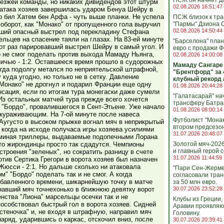
ПСЖ он начнёт д
иезжей команды, но никаких дивидендов этот штурм
02.08.2026 16:51:47
 атака хозяев завершилась ударом Бенуа Шейру в
о бил Хатем бен Арфа - чуть выше планки. Не успела
ПСЖ близок к тр
оборот, как "Монако" от пропущенного гола выручил
"Пармы" Дзиона С
02.08.2026 14:50:44
ший опасный выстрел под перекладину Стефана
ьцев на спасение таяли на глазах. На 83-ей минуте
"Барселона" план
от раз парировавший выстрел Шейру в самый угол. И
евро с продажи 
о не смог поделать против выхода Мамаду Ньянга,
02.08.2026 14:00:08
ничью - 1:2. Оставшееся время прошло в судорожных
Мамаду Сангаре 
огда подолгу метался по неприятельской штрафной,
"Брентфорд" за 
куда угодно, но только не в сетку. Давление
клубный рекорд 
"Монако" не дрогнул и подарил Франции еще одну
01.08.2026 20:44:28
нсация, если по итогам тура монегаски даже сумели
"Галатасарай" на
Из остальных матчей тура прежде всего хочется
трансферу Батрак
 "Бордо", провалившегося в Сент-Этьене. Уже начало
01.08.2026 08:00:14
кураживающим. На 7-ой минуте после навеса
Футболист "Монак
угусто в высоком прыжке вогнал мяч в неприкрытый
втором предсезо
е когда на исходе получаса игры хозяева усилиями
31.07.2026 20:48:07
оминая триллеры, выдаваемые подопечными Лорана
что жирондинцы просто так сдадутся. Чемпионы
Золотой мяч-202
и главный герой с
троения "зеленых", но сократить разницу в счете
31.07.2026 11:44:59
отив Сертика Грегори в ворота хозяев был назначен
Жюсси - 2:1. Но дальше сколько ни атаковала
"Пари Сен-Жерме
м" "Бордо" поделать так и не смог. А когда
согласовали тра
обавленного времени, шикарнейшую точку в матче
за 50 млн евро.
гнавший мяч точнехонько в ближнюю девятку ворот
30.07.2026 23:52:28
енства "Лиона" марсельцы осечки так и не
Клубы из Греции,
особствовал быстрый гол в ворота хозяев. Сидней
Аравии проявляю
стеночка" и, не входя в штрафную, направил мяч
Головину.
аряд, ударившись о каркас, отскочил вниз, после
30.07.2026 20:39:41