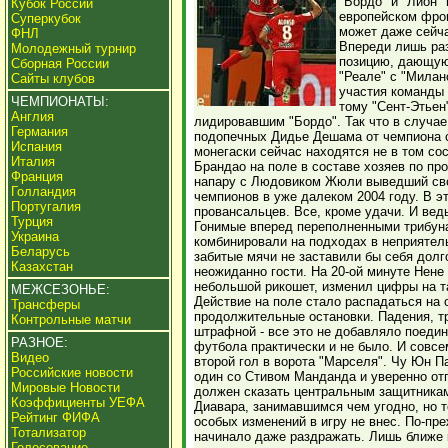
"Бордо" и "Лион"
Кубок России
европейском фрон
Суперкубок
может даже сейча
ФНЛ
Впереди лишь ра
Молодежный турнир
позицию, дающую 
Сборная России
"Реале" с "Милан
Сайты клубов
участия команды 
ЧЕМПИОНАТЫ:
тому "Сент-Этьен
Англия
лидировавшим "Бордо". Так что в случа
Германия
подопечных Дидье Дешама от чемпиона с
Испания
монегаски сейчас находятся не в том сос
Италия
Брандао на поле в составе хозяев по п
Франция
напару с Людовиком Жюли выведший сво
Голландия
чемпионов в уже далеком 2004 году. В эт
Португалия
провансальцев. Все, кроме удачи. И вед
Турция
Гонимые вперед переполненными трибун
Украина
комбинировали на подходах в неприятел
Беларусь
забитые мячи не заставили бы себя долго
Казахстан
неожиданно гости. На 20-ой минуте Нене
небольшой рикошет, изменил цифры на та
МЕЖСЕЗОНЬЕ:
Действие на поле стало распадаться на
Трансферы
продолжительные остановки. Падения, т
Контрольные матчи
штрафной - все это не добавляло поедин
РАЗНОЕ:
футбола практически и не было. И совсем
Видео
второй гол в ворота "Марселя". Чу Юн 
Российские новости
один со Стивом Манданда и уверенно отп
Мировые Новости
должен сказать центральным защитника
Коэффициенты УЕФА
Диавара, занимавшимся чем угодно, но 
Рейтинг ФИФА
особых изменений в игру не внес. По-пр
Тотализатор
начинало даже раздражать. Лишь ближе 
Голосование