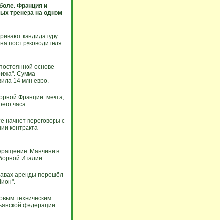
боле. Франция и
ных тренера на одном
тривают кандидатуру
на пост руководителя
 постоянной основе
рижа". Сумма
ила 14 млн евро.
борной Франции: мечта,
оего часа.
те начнет переговоры с
ии контракта -
вращение. Манчини в
борной Италии.
равах аренды перешёл
Лион".
новым техническим
ьянской федерации