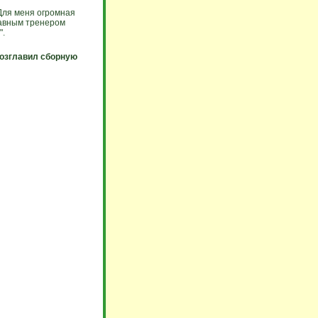
Для меня огромная
лавным тренером
".
возглавил сборную