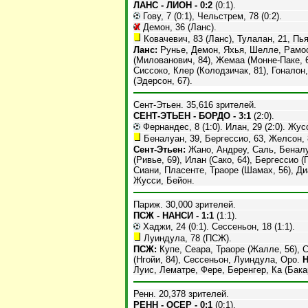
ЛАНС - ЛИОН - 0:2
(0:1).
Гову, 7 (0:1), Чельстрем, 78 (0:2).
Демон, 36 (Ланс).
Ковачевич, 83 (Ланс), Тулалан, 21, Пья
Ланс:
Рунье, Демон, Яхья, Шелле, Рамос,
(Милованович, 84), Жемаа (Монне-Паке, 
Сиссоко, Клер (Колодзичак, 81), Гоналон
(Эдерсон, 67).
Сент-Этьен. 35,616 зрителей.
СЕНТ-ЭТЬЕН - БОРДО - 3:1
(2:0).
Фернандес, 8 (1:0). Илан, 29 (2:0). Жусс
Беналуан, 39, Бергессио, 63, Желсон, 8
Сент-Этьен:
Жано, Андреу, Саль, Беналу
(Ривье, 69), Илан (Сако, 64), Бергессио (
Сиани, Пласенте, Траоре (Шамах, 56), Ди
Жусси, Бейон.
Париж. 30,000 зрителей.
ПСЖ - НАНСИ - 1:1
(1:1).
Хаджи, 24 (0:1). Сессеньон, 18 (1:1).
Луиндула, 78 (ПСЖ).
ПСЖ:
Купе, Сеара, Траоре (Жалле, 56), 
(Нгойи, 84), Сессеньон, Луиндула, Оро.
Н
Луис, Лематре, Фере, Беренгер, Ка (Бакар
Ренн. 20,378 зрителей.
РЕНН - ОСЕР - 0:1
(0:1).