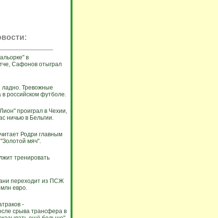
вости:
альорке" в
тче, Сафонов отыграл
 и ладно. Тревожные
 в российском футболе.
Лион" проиграл в Чехии,
ас ничью в Бельгии.
считает Родри главным
"Золотой мяч".
лжит тренировать
ани переходит из ПСЖ
 млн евро.
атраков -
осле срыва трансфера в