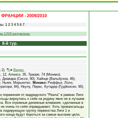
ФРАНЦИИ - 2009/2010
ры:
1
2
3
4
5
6
7
я. LIVE-результаты.
8-й тур.
1:2).
Видео.
, 12, Алонсо, 35, Траоре, 74 (Монако).
 Диавара (Сиссе, 90), Хайнце (Вальбуэна, 46),
, Ньянг, Морьентес.
Монако:
Рюффье, Лоло,
ратори, 84), Нкулу, Перес, Кутадер (Гудйонсен, 90),
о поражения от мадридского "Реала" в рамках Лиги
льцы вернулись к себе на родину явно не в лучшем
ха. Все огромные денежные вливания, сделанные в
 не очень-то себя оправдывают. Хоть провансальцы
 в лидирующую группу первенства Лиги 1 и
ого конца будут бороться за самые высокие цели,