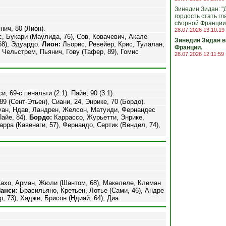
Зинедин Зидан: "
гордость стать г
сборной Франции
нич, 80 (Лион).
28.07.2026 13:10:19
 Букари (Маулида, 76), Сов, Ковачевич, Акале
Зинедин Зидан 
68), Эдуардо.
Лион:
Льорис, Ревейер, Крис, Тулалан,
Франции.
, Чельстрем, Пьянич, Гову (Тафер, 89), Гомис
28.07.2026 12:11:59
и, 69-с пенальти (2:1). Пайе, 90 (3:1).
9 (Сент-Этьен), Сиани, 24, Энрике, 70 (Бордо).
ан, Ндав, Ландрен, Желсон, Матуиди, Фернандес
Пайе, 84).
Бордо:
Каррассо, Журьетти, Энрике,
арра (Кавенаги, 57), Фернандо, Сертик (Вендел, 74),
Сахо, Арман, Жюли (Шантом, 68), Макелеле, Клеман
анси:
Брасильяно, Кретьен, Лотье (Сами, 46), Андре
, 73), Хаджи, Брисон (Ндиай, 64), Диа.