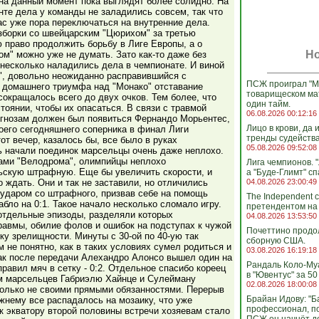
 на данный момент пока выглядят более солидно. На
те дела у команды не заладились совсем, так что
с уже пора переключаться на внутренние дела.
зборки со швейцарским "Цюрихом" за третью
право продолжить борьбу в Лиге Европы, а о
Но
ом" можно уже не думать. Зато как-то даже без
несколько наладились дела в чемпионате. И виной
", довольно неожиданно расправившийся с
ПСЖ проиграл "М
е домашнего триумфа над "Монако" отставание
товарищеском ма
окращалось всего до двух очков. Тем более, что
один тайм.
тоянии, чтобы их опасаться. В связи с травмой
06.08.2026 00:12:16
рогнозам должен был появиться Фернандо Морьентес,
Лицо в крови, да
его сегодняшнего соперника в финал Лиги
тренды судейства
от вечер, казалось бы, все было в руках
05.08.2026 09:52:08
ь начали поединок марсельцы очень даже неплохо.
ами "Велодрома", олимпийцы неплохо
Лига чемпионов. "
ьскую штрафную. Еще бы увеличить скорости, и
а "Буде-Глимт" сп
 ждать. Они и так не заставили, но отличились
04.08.2026 23:00:49
 ударом со штрафного, призвав себе на помощь
The Independent 
бло на 0:1. Такое начало несколько сломало игру.
претендентом на 
 отдельные эпизоды, разделяли которых
04.08.2026 13:53:50
равмы, обилие фолов и ошибок на подступах к чужой
Почеттино продо
ку зрелищности. Минуты с 30-ой по 40-ую так
сборную США.
 не понятно, как в таких условиях сумел родиться и
03.08.2026 16:19:18
Пак после передачи Алехандро Алонсо вышел один на
Рандаль Коло-Му
равил мяч в сетку - 0:2. Отдельное спасибо кореец
в "Ювентус" за 50
м марсельцев Габриэлю Хайнце и Сулейману
02.08.2026 18:00:08
только не своими прямыми обязанностями. Перерыв
Брайан Идову: "Б
ежнему все распадалось на мозаику, что уже
профессионал, п
к экватору второй половины встречи хозяевам стало