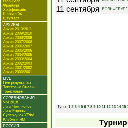
Нюрнберг
Фрайбург
11 сентября
ВОЛЬФСБУРГ
Хоффенхайм
Шальке 04
Штутгарт
АРХИВЫ:
Архив 2010/2011
Архив 2009/2010
Архив 2008/2009
Архив 2007/2008
Архив 2006/2007
Архив 2005/2006
Архив 2004/2005
Архив 2003/2004
Архив 2002/2003
Архив 2001/2002
Архив 2000/2001
LIVE:
Live-результаты
Текстовые Онлайн
трансляции
СОРЕВНОВАНИЯ:
ЧМ 2018
Лига Чемпионов
Туры:
1
2
3
4
5
6
7
8
9
10
11
12
13
14
15
Лига Европы
Суперкубок УЕФА
Клубный ЧМ
Турнир
РОССИЯ: