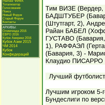
Рейтинг ФИФА
Тотализатор
Тим ВИЗЕ (Вердер, 
Голосование
Поиск
БАДШТУБЕР (Бавар
Новый Форум
Старый Форум
(Штутгарт, 2), Андр
Контакты
АРХИВЫ:
Райан БАБЕЛ (Хофф
Олимпиада 2016
ЕВРО 2016
ГУСТАВО (Бавария,
Кубок Америки 2016
Кубок Азии 2015
1), РАФФАЭЛ (Герта
ЧМ 2014
Кубок
(Бавария, 3) - Мар
Конфедераций
Клаудио ПИСАРРО (
Лучший футболист 
Лучшим игроком 5-г
Бундеслиги по вер