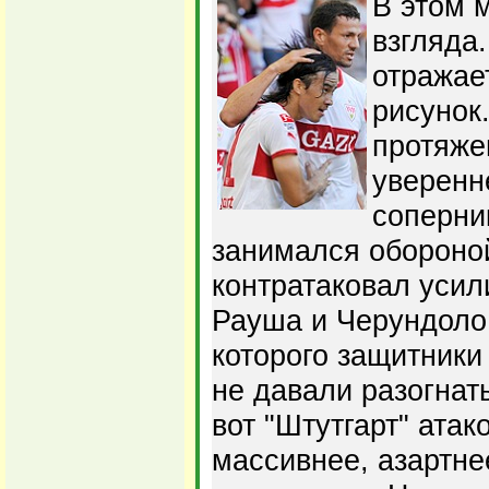
В этом м
взгляда.
отражае
рисунок.
протяже
уверенн
соперни
занимался обороной
контратаковал усил
Рауша и Черундоло,
которого защитники
не давали разогнать
вот "Штутгарт" атак
массивнее, азартне