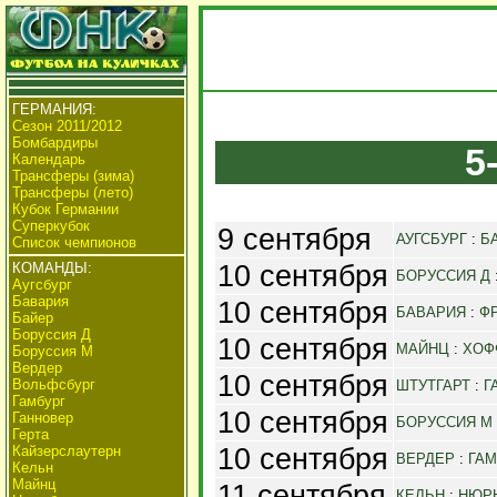
ГЕРМАНИЯ:
Сезон 2011/2012
Бомбардиры
5
Календарь
Трансферы (зима)
Трансферы (лето)
Кубок Германии
Суперкубок
9 сентября
АУГСБУРГ
:
Б
Список чемпионов
10 сентября
КОМАНДЫ:
БОРУССИЯ Д
Аугсбург
Бавария
10 сентября
БАВАРИЯ
:
Ф
Байер
Боруссия Д
10 сентября
МАЙНЦ
:
ХОФ
Боруссия М
Вердер
10 сентября
Вольфсбург
ШТУТГАРТ
:
Г
Гамбург
10 сентября
Ганновер
БОРУССИЯ М
Герта
10 сентября
Кайзерслаутерн
ВЕРДЕР
:
ГАМ
Кельн
Майнц
11 сентября
КЕЛЬН
:
НЮР