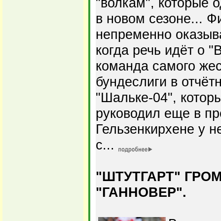
"волкам", которые 
в новом сезоне... 
непременно оказыва
когда речь идёт о 
команда самого жес
бундеслиги в отчёт
"Шальке-04", котор
руководил еще в пр
Гельзенкирхене у не
с...
"ШТУТГАРТ" ГРО
"ГАННОВЕР".