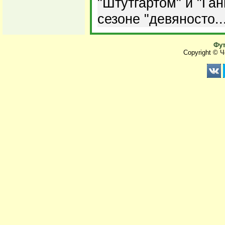
"Штутгартом" и "Га
сезоне "девяносто..
Фут
Copyright © 