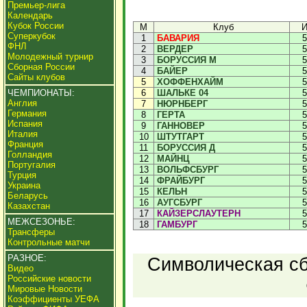
Премьер-лига
Календарь
Кубок России
М
Клуб
Суперкубок
1
БАВАРИЯ
5
ФНЛ
2
ВЕРДЕР
5
Молодежный турнир
3
БОРУССИЯ М
5
Сборная России
4
БАЙЕР
5
Сайты клубов
5
ХОФФЕНХАЙМ
5
ЧЕМПИОНАТЫ:
6
ШАЛЬКЕ 04
5
Англия
7
НЮРНБЕРГ
5
Германия
8
ГЕРТА
5
Испания
9
ГАННОВЕР
5
Италия
10
ШТУТГАРТ
5
Франция
11
БОРУССИЯ Д
5
Голландия
12
МАЙНЦ
5
Португалия
13
ВОЛЬФСБУРГ
5
Турция
14
ФРАЙБУРГ
5
Украина
15
КЕЛЬН
5
Беларусь
16
АУГСБУРГ
5
Казахстан
17
КАЙЗЕРСЛАУТЕРН
5
МЕЖСЕЗОНЬЕ:
18
ГАМБУРГ
5
Трансферы
Контрольные матчи
РАЗНОЕ:
Символическая сб
Видео
Российские новости
Мировые Новости
Коэффициенты УЕФА