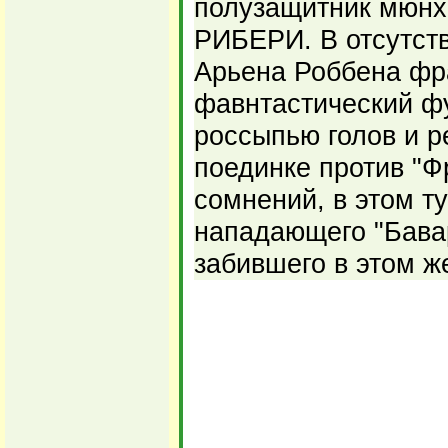
полузащитник мюнх
РИБЕРИ. В отсутст
Арьена Роббена фр
фавнтастический ф
россыпью голов и р
поединке против "Фр
сомнений, в этом т
нападающего "Бава
забившего в этом ж