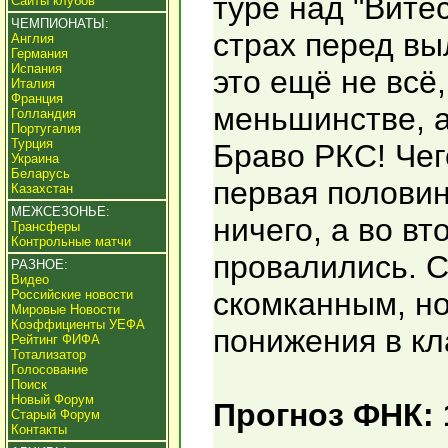
туре над "Вите
Сайты клубов
ЧЕМПИОНАТЫ:
страх перед вы
Англия
Германия
Испания
это ещё не всё
Италия
Франция
меньшинстве, а
Голландия
Португалия
Турция
Браво РКС! Чег
Украина
Беларусь
первая половин
Казахстан
МЕЖСЕЗОНЬЕ:
ничего, а во вт
Трансферы
Контрольные матчи
провалились. С
РАЗНОЕ:
Видео
скомканным, но
Российские новости
Мировые Новости
Коэффициенты УЕФА
понижения в кл
Рейтинг ФИФА
Тотализатор
Голосование
Поиск
Новый Форум
Прогноз ФНК: 
Старый Форум
Контакты