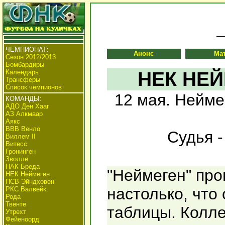
ЧЕМПИОНАТ:
Анонс
Ма
Сезон 2012/2013
Бомбардиры
Календарь
НЕК НЕЙ
Трансферы
Список чемпионов
12 мая. Нейме
КОМАНДЫ:
АДО Ден Хааг
АЗ Алкмаар
Аякс
ВВВ Венло
Судья -
Виллем II
Витесс
Гронинген
Зволле
НАК Бреда
"Неймеген" про
НЕК Неймеген
ПСВ Эйндховен
настолько, что
РКС Валвейк
Рода
Твенте
таблицы. Колле
Утрехт
Фейеноорд