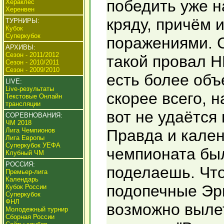
победить уже н
Хераклес
Херенвен
кряду, причём 
ТУРНИРЫ:
Кубок
Суперкубок
поражениями. С
АРХИВЫ:
Сезон - 2011/2012
такой провал Н
Сезон - 2010/2011
Сезон - 2009/2010
есть более объ
LIVE:
Live-результаты
скорее всего, 
Текстовые Онлайн
трансляции
вот не удаётся 
СОРЕВНОВАНИЯ:
ЧМ 2018
Лига Чемпионов
Правда и кален
Лига Европы
Суперкубок УЕФА
чемпионата был
Клубный ЧМ
РОССИЯ:
поделаешь. Что
Премьер-лига
Календарь
подопечные Эр
Кубок России
Суперкубок
ФНЛ
возможно выле
Молодежный турнир
Сборная России