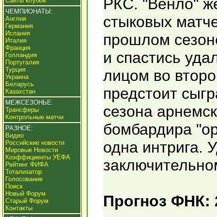
РКС. "Венло" ж
Сайты клубов
ЧЕМПИОНАТЫ:
стыковых матче
Англия
Германия
Испания
прошлом сезоне
Италия
Франция
и спастись уда
Голландия
Португалия
Турция
лицом во второ
Украина
Беларусь
предстоит сыгр
Казахстан
МЕЖСЕЗОНЬЕ:
сезона арнемск
Трансферы
Контрольные матчи
бомбардира "ор
РАЗНОЕ:
Видео
одна интрига. У
Российские новости
Мировые Новости
Коэффициенты УЕФА
заключительно
Рейтинг ФИФА
Тотализатор
Голосование
Поиск
Новый Форум
Прогноз ФНК: 
Старый Форум
Контакты