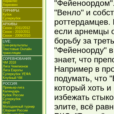
"Фейеноордом".
Хераклес
Херенвен
"Венло" и собс
ТУРНИРЫ:
Кубок
Суперкубок
роттердамцев. 
АРХИВЫ:
Сезон - 2011/2012
если арнемцы о
Сезон - 2010/2011
Сезон - 2009/2010
борьбу за трет
LIVE:
Live-результаты
"Фейеноорду" в
Текстовые Онлайн
трансляции
знает, что пре
СОРЕВНОВАНИЯ:
ЧМ 2018
Лига Чемпионов
Например в пр
Лига Европы
Суперкубок УЕФА
подумать, что "
Клубный ЧМ
РОССИЯ:
который хоть и
Премьер-лига
Календарь
избежать стыко
Кубок России
Суперкубок
ФНЛ
элите, всё рав
Молодежный турнир
Сборная России