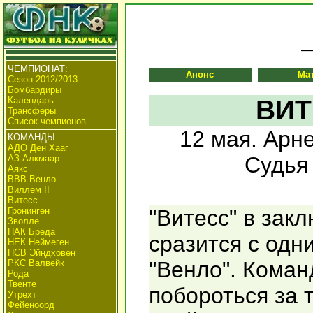
ЧЕМПИОНАТ:
Анонс
Ма
Сезон 2012/2013
Бомбардиры
Календарь
ВИТ
Трансферы
Список чемпионов
12 мая. Арне
КОМАНДЫ:
АДО Ден Хааг
Судья 
АЗ Алкмаар
Аякс
ВВВ Венло
Виллем II
Витесс
Гронинген
"Витесс" в зак
Зволле
НАК Бреда
сразится с одн
НЕК Неймеген
ПСВ Эйндховен
"Венло". Кома
РКС Валвейк
Рода
Твенте
побороться за 
Утрехт
Фейеноорд