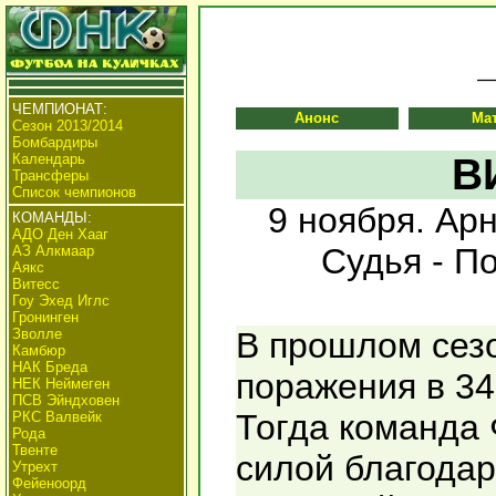
ЧЕМПИОНАТ:
Анонс
Ма
Сезон 2013/2014
Бомбардиры
Календарь
В
Трансферы
Список чемпионов
9 ноября. Арн
КОМАНДЫ:
АДО Ден Хааг
Судья - По
АЗ Алкмаар
Аякс
Витесс
Гоу Эхед Иглс
Гронинген
Зволле
В прошлом сезо
Камбюр
НАК Бреда
поражения в 34-
НЕК Неймеген
ПСВ Эйндховен
Тогда команда
РКС Валвейк
Рода
Твенте
силой благода
Утрехт
Фейеноорд