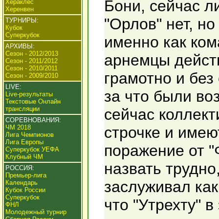
Бони, сейчас л
Хераклес
Херенвен
"Орлов" нет, н
ТУРНИРЫ:
Кубок
Суперкубок
именно как ком
АРХИВЫ:
Сезон - 2012/2013
арнемцы действ
Сезон - 2011/2012
Сезон - 2010/2011
грамотно и без
Сезон - 2009/2010
LIVE:
за что были во
Live-результаты
Текстовые Онлайн
трансляции
сейчас коллект
СОРЕВНОВАНИЯ:
ЧМ 2018
строчке и имею
Лига Чемпионов
Лига Европы
поражение от "
Суперкубок УЕФА
Клубный ЧМ
назвать трудно,
РОССИЯ:
Премьер-лига
заслуживал как
Календарь
Кубок России
Суперкубок
что "Утрехту" 
ФНЛ
Молодежный турнир