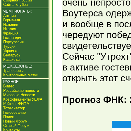
очень непросто
Сборная России
Сайты клубов
Воутерса одерж
ЧЕМПИОНАТЫ:
Англия
Германия
и вообще в пос
Испания
Италия
чередуют побед
Франция
Голландия
Португалия
свидетельствуе
Турция
Украина
Сейчас "Утрехт"
Беларусь
Казахстан
в активе госте
МЕЖСЕЗОНЬЕ:
Трансферы
Контрольные матчи
открыть этот с
РАЗНОЕ:
Видео
Российские новости
Мировые Новости
Прогноз ФНК: 
Коэффициенты УЕФА
Рейтинг ФИФА
Тотализатор
Голосование
Поиск
Новый Форум
Старый Форум
Контакты