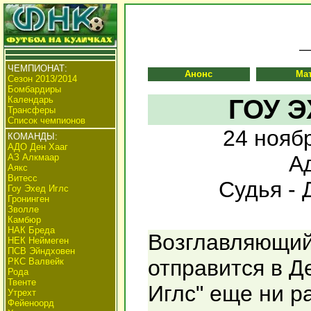
ЧЕМПИОНАТ:
Анонс
Ма
Сезон 2013/2014
Бомбардиры
Календарь
ГОУ Э
Трансферы
Список чемпионов
24 нояб
КОМАНДЫ:
АДО Ден Хааг
Ад
АЗ Алкмаар
Аякс
Витесс
Судья - 
Гоу Эхед Иглс
Гронинген
Зволле
Камбюр
НАК Бреда
Возглавляющий 
НЕК Неймеген
ПСВ Эйндховен
отправится в Д
РКС Валвейк
Рода
Твенте
Иглс" еще ни р
Утрехт
Фейеноорд