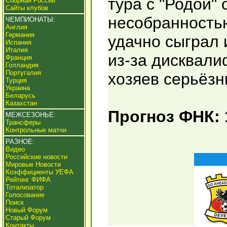
тура с "Родой" 
Сборная России
Сайты клубов
несобранностью
ЧЕМПИОНАТЫ:
Англия
Германия
удачно сыграл и
Испания
Италия
из-за дисквали
Франция
Голландия
Португалия
хозяев серьёзн
Турция
Украина
Беларусь
Казахстан
Прогноз ФНК: 
МЕЖСЕЗОНЬЕ:
Трансферы
Контрольные матчи
РАЗНОЕ:
Видео
Российские новости
Мировые Новости
Коэффициенты УЕФА
Рейтинг ФИФА
Тотализатор
Голосование
Поиск
Новый Форум
Старый Форум
Контакты