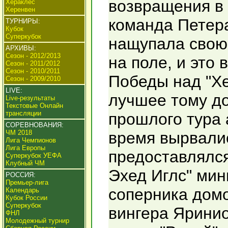
возвращения в 
Хераклес
Херенвен
команда Петера
ТУРНИРЫ:
Кубок
Суперкубок
нащупала свою 
АРХИВЫ:
Сезон - 2012/2013
на поле, и это 
Сезон - 2011/2012
Сезон - 2010/2011
Победы над "Хе
Сезон - 2009/2010
LIVE:
лучшее тому до
Live-результаты
Текстовые Онлайн
трансляции
прошлого тура 
СОРЕВНОВАНИЯ:
ЧМ 2018
время вырвалис
Лига Чемпионов
Лига Европы
предоставлялся
Суперкубок УЕФА
Клубный ЧМ
Эхед Иглс" ми
РОССИЯ:
Премьер-лига
соперника домо
Календарь
Кубок России
Суперкубок
вингера Яринио
ФНЛ
Молодежный турнир