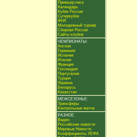
Премьер-лига
Календарь
Кубок России
Суперкубок
ФНЛ
Молодежный турнир
Сборная России
Сайты клубов
ЧЕМПИОНАТЫ:
Англия
Германия
Испания
Италия
Франция
Голландия
Португалия
Турция
Украина
Беларусь
Казахстан
МЕЖСЕЗОНЬЕ:
Трансферы
Контрольные матчи
РАЗНОЕ:
Видео
Российские новости
Мировые Новости
Коэффициенты УЕФА