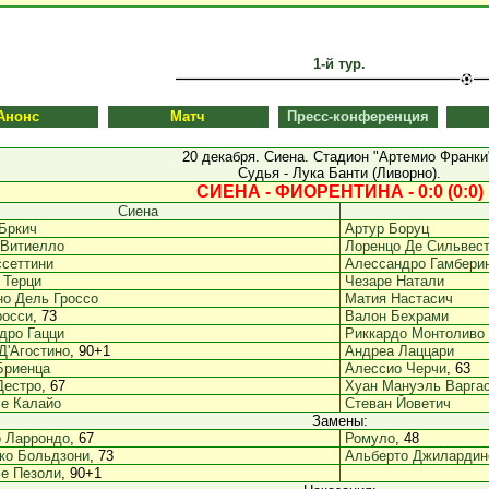
1-й тур.
Анонс
Матч
Пресс-конференция
20 декабря. Сиена. Стадион "Артемио Франки
Судья - Лука Банти (Ливорно).
СИЕНА - ФИОРЕНТИНА - 0:0 (0:0)
Сиена
Бркич
Артур Боруц
 Витиелло
Лоренцо Де Сильвес
ссеттини
Алессандро Гамбери
 Терци
Чезаре Натали
но Дель Гроссо
Матия Настасич
росси
, 73
Валон Бехрами
дро Гацци
Риккардо Монтоливо
Д'Агостино
, 90+1
Андреа Лаццари
Бриенца
Алессио Черчи
, 63
Дестро
, 67
Хуан Мануэль Варга
е Калайо
Стеван Йоветич
Замены:
 Ларрондо
, 67
Ромуло
, 48
ко Больдзони
, 73
Альберто Джилардин
е Пезоли
, 90+1