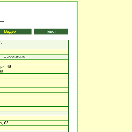
Видео
Текст
".
Фиорентина
три
, 48
ни
с
о
, 63