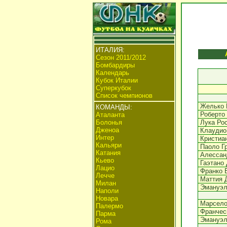
ИТАЛИЯ:
Сезон 2011/2012
Бомбардиры
Календарь
Кубок Италии
Суперкубок
Список чемпионов
Желько 
КОМАНДЫ:
Роберто
Аталанта
Болонья
Лука Ро
Дженоа
Клаудио
Интер
Кристиа
Кальяри
Паоло Г
Катания
Алессан
Кьево
Гаэтано 
Лацио
Франко 
Лечче
Маттия 
Милан
Эмануэл
Наполи
Новара
Марсело
Палермо
Франчес
Парма
Эмануэл
Рома