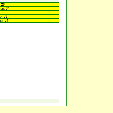
, 26
три
, 34
о
, 83
ни
, 84