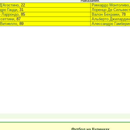
Наказания:
Д'Агостино
, 22
Риккардо Монтоливо
дро Гацци
, 31
Лоренцо Де Сильвес
 Ларрондо
, 85
Валон Бехрами
, 78
ссеттини
, 87
Альберто Джилардин
 Витиелло
, 89
Алессандро Гамбери
Футбол на Куличках