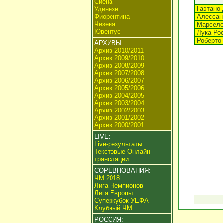
Сиена
Гаэтано 
Удинезе
Фиорентина
Алессан
Чезена
Марсело
Ювентус
Лука Ро
Роберто
АРХИВЫ:
Архив 2010/2011
Архив 2009/2010
Архив 2008/2009
Архив 2007/2008
Архив 2006/2007
Архив 2005/2006
Архив 2004/2005
Архив 2003/2004
Архив 2002/2003
Архив 2001/2002
Архив 2000/2001
LIVE:
Live-результаты
Текстовые Онлайн
трансляции
СОРЕВНОВАНИЯ:
ЧМ 2018
Лига Чемпионов
Лига Европы
Суперкубок УЕФА
Клубный ЧМ
РОССИЯ: