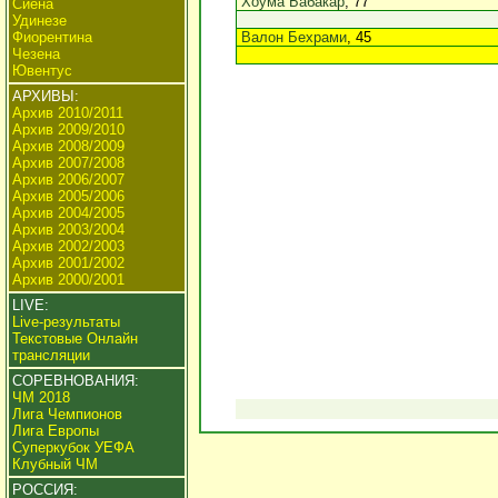
Хоума Бабакар
, 77
Сиена
Удинезе
Фиорентина
Валон Бехрами
, 45
Чезена
Ювентус
АРХИВЫ:
Архив 2010/2011
Архив 2009/2010
Архив 2008/2009
Архив 2007/2008
Архив 2006/2007
Архив 2005/2006
Архив 2004/2005
Архив 2003/2004
Архив 2002/2003
Архив 2001/2002
Архив 2000/2001
LIVE:
Live-результаты
Текстовые Онлайн
трансляции
СОРЕВНОВАНИЯ:
ЧМ 2018
Лига Чемпионов
Лига Европы
Суперкубок УЕФА
Клубный ЧМ
РОССИЯ: