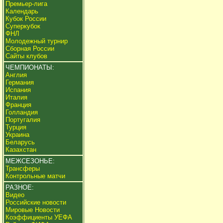
Премьер-лига
Календарь
Кубок России
Суперкубок
ФНЛ
Молодежный турнир
Сборная России
Сайты клубов
ЧЕМПИОНАТЫ:
Англия
Германия
Испания
Италия
Франция
Голландия
Португалия
Турция
Украина
Беларусь
Казахстан
МЕЖСЕЗОНЬЕ:
Трансферы
Контрольные матчи
РАЗНОЕ:
Видео
Российские новости
Мировые Новости
Коэффициенты УЕФА