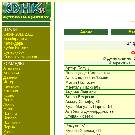
ИТАЛИЯ:
Анонс
Ма
Сезон 2011/2012
Бомбардиры
Календарь
17 
Кубок Италии
Суперкубок
Ф
Список чемпионов
Джилардино
, 
Фиорентина
КОМАНДЫ:
Артур Боруц
Аталанта
Болонья
Лоренцо Де Сильвестри
Дженоа
Алессандро Гамберини
Интер
Матия Настасич
Кальяри
Мануэль Паскуаль
Катания
Андреа Лаццари
Кьево
Валон Бехрами
Лацио
Амиду Салифу
, 66
Лечче
Хуан Мануэль Варгас
, 51
Милан
Альберто Джилардино
, 77
Наполи
Стеван Йоветич
Новара
Палермо
Ромуло
, 51
Парма
Хуссин Харджа
, 66
Рома