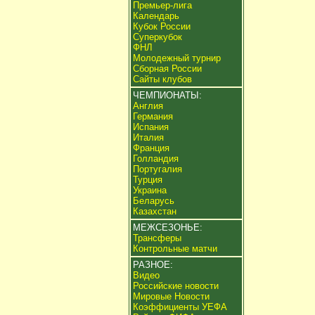
Премьер-лига
Календарь
Кубок России
Суперкубок
ФНЛ
Молодежный турнир
Сборная России
Сайты клубов
ЧЕМПИОНАТЫ:
Англия
Германия
Испания
Италия
Франция
Голландия
Португалия
Турция
Украина
Беларусь
Казахстан
МЕЖСЕЗОНЬЕ:
Трансферы
Контрольные матчи
РАЗНОЕ:
Видео
Российские новости
Мировые Новости
Коэффициенты УЕФА