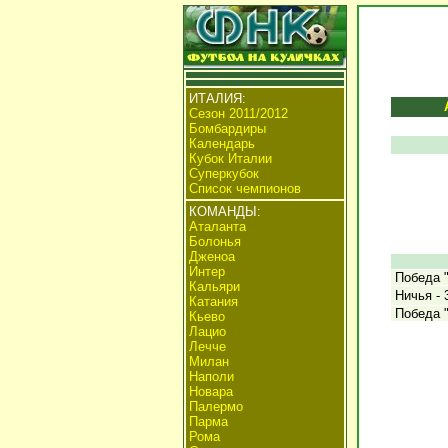
ИТАЛИЯ:
Сезон 2011/2012
Бомбардиры
Календарь
Кубок Италии
Суперкубок
Список чемпионов
КОМАНДЫ:
Аталанта
Болонья
Дженоа
Интер
Победа "
Кальяри
Ничья - 
Катания
Победа "
Кьево
Лацио
Лечче
Милан
Наполи
Новара
Палермо
Парма
Рома