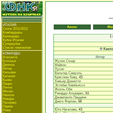
ИТАЛИЯ:
Анонс
Ма
Сезон 2011/2012
Бомбардиры
Календарь
1
Кубок Италии
Суперкубок
Список чемпионов
Камп
КОМАНДЫ:
Интер
Аталанта
Болонья
Жулио Сезар
Дженоа
Майкон
Интер
Лусио
Кальяри
Вальтер Самуэль
Катания
Кристиан Киву
, 43
Кьево
Хавьер Дзанетти
Лацио
Эстебан Камбьяссо
Лечче
Жоэль Оби
Милан
Рикардо Альварес
, 61
Наполи
Джампаоло Паццини
Новара
Диего Форлан
, 68
Палермо
Парма
Юто Нагатомо
, 43
Рома