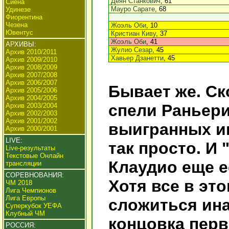
Деян Станкович
, 61
Сиена
Мауро Сарате
, 68
Удинезе
Фиорентина
Чезена
Жоэль Оби
, 10
Ювентус
Кристиан Киву
, 37
Жоэль Оби
, 41
АРХИВЫ:
Жулио Сезар
, 45
Архив 2010/2011
Хавьер Дзанетти
, 45
Архив 2009/2010
Архив 2008/2009
Архив 2007/2008
Архив 2006/2007
Бывает же. С
Архив 2005/2006
Архив 2004/2005
спели Раньери
Архив 2003/2004
Архив 2002/2003
Архив 2001/2002
выигранных им
Архив 2000/2001
LIVE:
так просто. И 
Live-результаты
Текстовые Онлайн
Клаудио еще е
трансляции
СОРЕВНОВАНИЯ:
Хотя все в эт
ЧМ 2018
Лига Чемпионов
Лига Европы
сложиться ина
Суперкубок УЕФА
Клубный ЧМ
концовка перв
РОССИЯ: