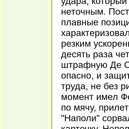
удара, который
неточным. Пост
плавные позици
характеризова
резким ускорен
десять раза че
штрафную Де Са
опасно, и защи
труда, не без 
момент имел Фо
по мячу, приле
"Наполи" сорв
карточку. Непо