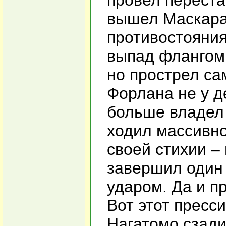
провел переста
вышел Маскара
противостояния
выпад флангом 
но прострел са
Форлана не у д
больше владел
ходил массивно
своей стихии –
завершил один
ударом. Да и п
Вот этот пресс
Нагатомо сзад