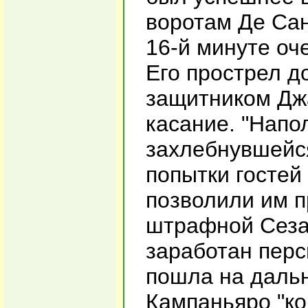
воротам Де Сан
16-й минуте оч
Его прострел д
защитником Дж
касание. "Напо
захлебнувшейся
попытки гостей
позволили им п
штрафной Сезар
заработан пер
пошла на дальн
Кампаньяро "ко