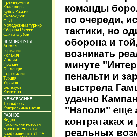
Премьер-лига
команды борол
Календарь
Кубок России
Суперкубок
по очереди, и
ФНЛ
Молодежный турнир
тактики, но о
Сборная России
Сайты клубов
оборона и той
ЧЕМПИОНАТЫ:
Англия
возникать реа
Германия
Испания
Италия
минуте "Интер
Франция
Голландия
пенальти и за
Португалия
Турция
Украина
выстрела Гам
Беларусь
Казахстан
удачно Кампан
МЕЖСЕЗОНЬЕ:
Трансферы
"Наполи" еще 
Контрольные матчи
РАЗНОЕ:
контратаках и 
Видео
Российские новости
Мировые Новости
реальных воз
Коэффициенты УЕФА