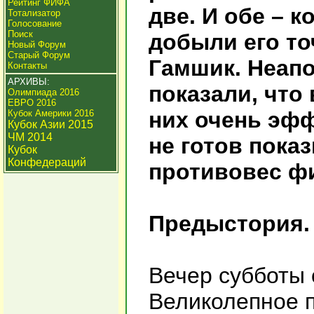
Рейтинг ФИФА
две. И обе – к
Тотализатор
Голосование
Поиск
добыли его т
Новый Форум
Старый Форум
Гамшик. Неапо
Контакты
АРХИВЫ:
показали, что 
Олимпиада 2016
ЕВРО 2016
них очень эфф
Кубок Америки 2016
Кубок Азии 2015
ЧМ 2014
не готов пока
Кубок
Конфедераций
противовес ф
Предыстория.
Вечер субботы 
Великолепное 