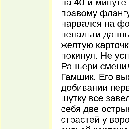
на 40-й минуте
правому фланг
нарвался на фо
пенальти данн
желтую карточк
покинул. Не ус
Раньери сменил
Гамшик. Его вы
добивании перв
шутку все заве
себя две остры
страстей у вор