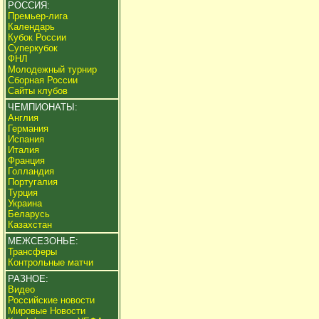
РОССИЯ:
Премьер-лига
Календарь
Кубок России
Суперкубок
ФНЛ
Молодежный турнир
Сборная России
Сайты клубов
ЧЕМПИОНАТЫ:
Англия
Германия
Испания
Италия
Франция
Голландия
Португалия
Турция
Украина
Беларусь
Казахстан
МЕЖСЕЗОНЬЕ:
Трансферы
Контрольные матчи
РАЗНОЕ:
Видео
Российские новости
Мировые Новости