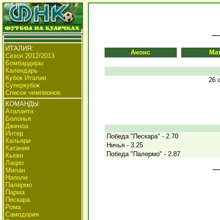
ИТАЛИЯ:
Анонс
Ма
Сезон 2012/2013
Бомбардиры
Календарь
Кубок Италии
26 
Суперкубок
Список чемпионов
КОМАНДЫ:
Аталанта
Болонья
Дженоа
Интер
Победа "Пескара" - 2.70
Кальяри
Ничья - 3.25
Катания
Победа "Палермо" - 2.87
Кьево
Лацио
Милан
Наполи
Палермо
Парма
Пескара
Рома
Сампдория