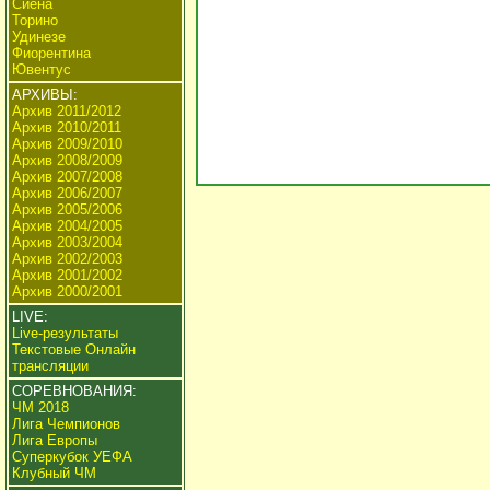
Сиена
Торино
Удинезе
Фиорентина
Ювентус
АРХИВЫ:
Архив 2011/2012
Архив 2010/2011
Архив 2009/2010
Архив 2008/2009
Архив 2007/2008
Архив 2006/2007
Архив 2005/2006
Архив 2004/2005
Архив 2003/2004
Архив 2002/2003
Архив 2001/2002
Архив 2000/2001
LIVE:
Live-результаты
Текстовые Онлайн
трансляции
СОРЕВНОВАНИЯ:
ЧМ 2018
Лига Чемпионов
Лига Европы
Суперкубок УЕФА
Клубный ЧМ