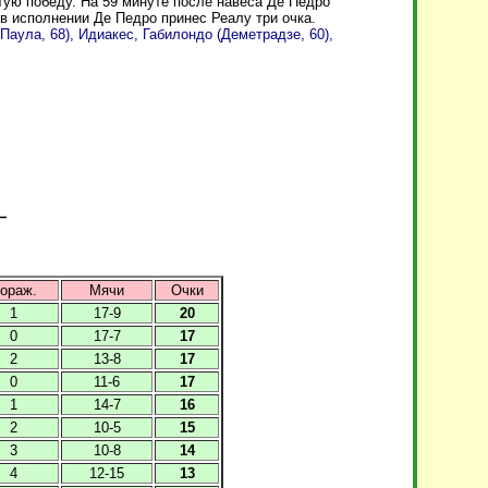
ую победу. На 59 минуте после навеса Де Педро
 в исполнении Де Педро принес Реалу три очка.
аула, 68), Идиакес, Габилондо (Деметрадзе, 60),
ораж.
Мячи
Очки
1
17-9
20
0
17-7
17
2
13-8
17
0
11-6
17
1
14-7
16
2
10-5
15
3
10-8
14
4
12-15
13