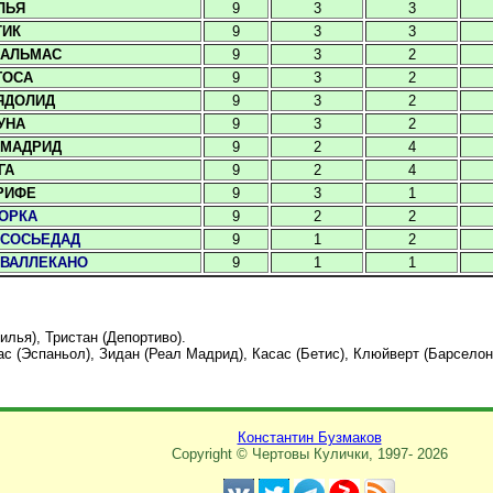
ЛЬЯ
9
3
3
ТИК
9
3
3
ПАЛЬМАС
9
3
2
ГОСА
9
3
2
ЯДОЛИД
9
3
2
УНА
9
3
2
 МАДРИД
9
2
4
ГА
9
2
4
РИФЕ
9
3
1
ОРКА
9
2
2
 СОСЬЕДАД
9
1
2
 ВАЛЛЕКАНО
9
1
1
илья), Тристан (Депортиво).
ас (Эспаньол), Зидан (Реал Мадрид), Касас (Бетис), Клюйверт (Барселон
Константин Бузмаков
Copyright © Чертовы Кулички, 1997-
2026