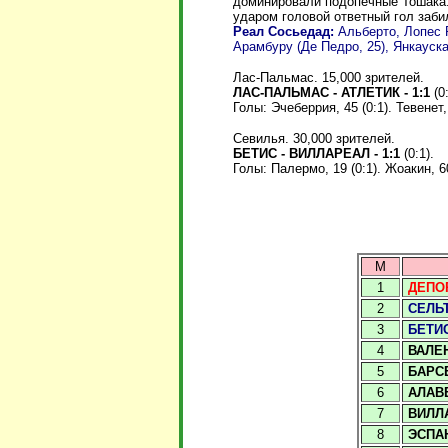
доминировали подопечные Тошака.
ударом головой ответный гол заби
Реал Сосьедад:
Альберто, Лопес 
Арамбуру (Де Педро, 25), Янкауска
Лас-Пальмас. 15,000 зрителей.
ЛАС-ПАЛЬМАС - АТЛЕТИК - 1:1
(0
Голы: Эчеберрия, 45 (0:1). Тевенет, 
Севилья. 30,000 зрителей.
БЕТИС - ВИЛЛАРЕАЛ - 1:1
(0:1).
Голы: Палермо, 19 (0:1). Жоакин, 60
М
1
ДЕПО
2
СЕЛЬ
3
БЕТИ
4
ВАЛЕ
5
БАРС
6
АЛАВ
7
ВИЛЛ
8
ЭСПА