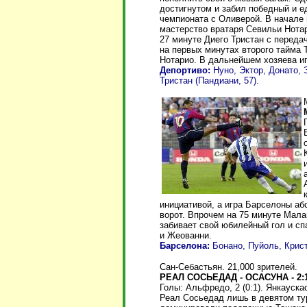
достигнутом и забил победный и е
чемпионата с Оливерой. В начале
мастерство вратаря Севильи Нота
27 минуте Диего Тристан с переда
на первых минутах второго тайма 
Нотарио. В дальнейшем хозяева иг
Депортиво:
Нуно, Эктор, Донато,
Тристан (Пандиани, 57).
инициативой, а игра Барселоны аб
ворот. Впрочем на 75 минуте Мала
забивает свой юбилейный гол и сп
и Жеованни.
Барселона:
Бонано, Пуйоль, Крист
Сан-Себастьян. 21,000 зрителей.
РЕАЛ СОСЬЕДАД - ОСАСУНА - 2:
Голы: Альфредо, 2 (0:1). Янкаускас,
Реал Сосьедад лишь в девятом тур