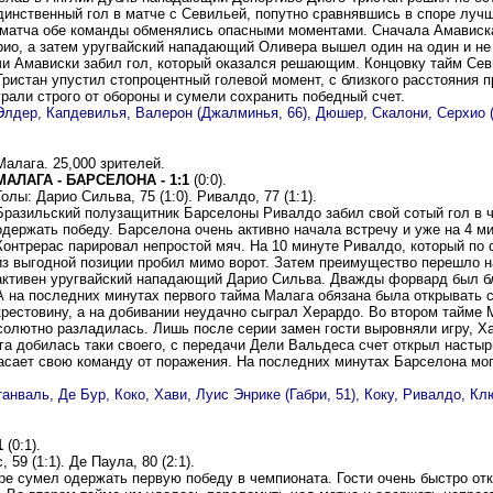
динственный гол в матче с Севильей, попутно сравнявшись в споре луч
 матча обе команды обменялись опасными моментами. Сначала Амависка
рио, а затем уругвайский нападающий Оливера вышел один на один и не
чи Амависки забил гол, который оказался решающим. Концовку тайм Севи
Тристан упустил стопроцентный голевой момент, с близкого расстояния п
рали строго от обороны и сумели сохранить победный счет.
 Элдер, Капдевилья, Валерон (Джалминья, 66), Дюшер, Скалони, Серхио (
Малага. 25,000 зрителей.
МАЛАГА - БАРСЕЛОНА - 1:1
(0:0).
Голы: Дарио Сильва, 75 (1:0). Ривалдо, 77 (1:1).
Бразильский полузащитник Барселоны Ривалдо забил свой сотый гол в ч
одержать победу. Барселона очень активно начала встречу и уже на 4 м
Контрерас парировал непростой мяч. На 10 минуте Ривалдо, который по 
из выгодной позиции пробил мимо ворот. Затем преимущество перешло на
активен уругвайский нападающий Дарио Сильва. Дважды форвард был бл
А на последних минутах первого тайма Малага обязана была открывать
крестовину, а на добивании неудачно сыграл Херардо. Во втором тайме
солютно разладилась. Лишь после серии замен гости выровняли игру, Х
га добилась таки своего, с передачи Дели Вальдеса счет открыл насты
асает свою команду от поражения. На последних минутах Барселона мо
анваль, Де Бур, Коко, Хави, Луис Энрике (Габри, 51), Коку, Ривалдо, Кл
1
(0:1).
 59 (1:1). Де Паула, 80 (2:1).
е сумел одержать первую победу в чемпионата. Гости очень быстро отк