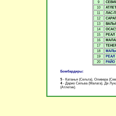
9
СЕВИ
10
АТЛЕ
11
ЛАС-
12
САРА
13
ВАЛЬ
14
ОСАС
15
РЕАЛ
16
МАЛА
17
ТЕНЕ
18
МАЛЬ
19
РЕАЛ
20
РАЙО
Бомбардиры:
5
- Катанья (Сельта), Оливера (Сев
4
- Дарио Сильва (Малага), Де Лук
(Атлетик).