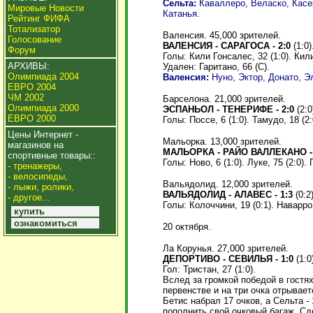
Сельта:
Каваллеро, Веласко, Касер
Мировые Новости
Катанья.
Рейтинг ФИФА
Тотализатор
Валенсия. 45,000 зрителей.
Голосование
ВАЛЕНСИЯ - САРАГОСА - 2:0
(1:0)
Форум
Голы: Кили Гонсалес, 32 (1:0). Кили
АРХИВЫ:
Удален: Гаритано, 66 (С).
Олимпиада 2004
Валенсия:
Нуно, Эктор, Донато, Э
ЕВРО 2004
ЧМ 2002
Барселона. 21,000 зрителей.
Олимпиада 2000
ЭСПАНЬОЛ - ТЕНЕРИФЕ - 2:0
(2:0
ЕВРО 2000
Голы: Поссе, 6 (1:0). Тамудо, 18 (2:
Цены Интернет -
Мальорка. 13,000 зрителей.
магазинов на
МАЛЬОРКА - РАЙО ВАЛЛЕКАНО -
спортивные товары::
Голы: Ново, 6 (1:0). Луке, 75 (2:0). 
- тренажеры,
- велосипеды,
Вальядолид. 12,000 зрителей.
- лыжи, ролики,
ВАЛЬЯДОЛИД - АЛАВЕС - 1:3
(0:2)
- другое...
Голы: Колоччини, 19 (0:1). Наварро, 
купить
ознакомиться
20 октября.
Ла Корунья. 27,000 зрителей.
ДЕПОРТИВО - СЕВИЛЬЯ - 1:0
(1:0
Гол: Тристан, 27 (1:0).
Вслед за громкой победой в гост
первенстве и на три очка отрывае
Бетис набрал 17 очков, а Сельта 
пополнить свой очковый багаж. С