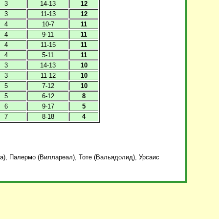
3
14-13
12
3
11-13
12
4
10-7
11
4
9-11
11
4
11-15
11
4
5-11
11
3
14-13
10
3
11-12
10
5
7-12
10
5
6-12
8
6
9-17
5
7
8-18
4
а), Палермо (Виллареал), Тоте (Вальядолид), Урсаис