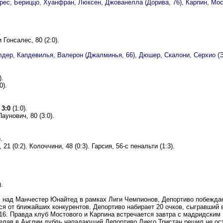
ес, Бериццо, Хуанфран, Люксен, Джованелла (Дорива, 76), Карпин, Мосто
.
 Гонсалес, 80 (2:0).
лдер, Капдевилья, Валерон (Джалминья, 66), Дюшер, Скалони, Серхио (Эм
).
0).
 3:0
(1:0).
Паунович, 80 (3:0).
.
21 (0:2). Колоччини, 48 (0:3). Гарсия, 56-с пенальти (1:3).
).
ях над Манчестер Юнайтед в рамках Лиги Чемпионов, Депортиво побежда
тся от ближайших конкурентов. Депортиво набирает 20 очков, сыгравши
- 16. Правда клуб Мостового и Карпина встречается завтра с мадридским
делав в Англии дубль нападающий Депортиво Диего Тристан решил не ос