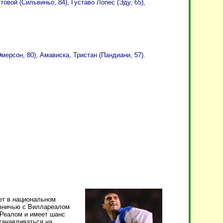
вой (Сильвиньо, 84), Густаво Лопес (Эду, 65),
ерсон, 80), Амависка, Тристан (Пандиани, 57).
ет в национальном
й вничью с Виллареалом
 Реалом и имеет шанс
танавливаться на