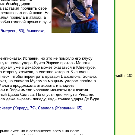
ших бомбардиров
 заставил проявить свое
 реализовал свой шанс. На
лья провела в атаках, а
робив головой прямо в руки
Эмерсон, 80), Амависка,
емпионатах Испании, но это не помогло его клубу
инуте после удара Луиса Энрике вратарь Малаги
слухам уже в декабре может оказаться в Ювентусе,
 сторону хозяева, в составе которых был очень
width=10>
изок, чтобы переиграть вратаря Барселоны Бонано.
 счет, но сначала Мусампа мощным ударом пробил в
 Малага продолжала атаковать и владеть
ави и Габри имели хорошие моменты для взятия
рный Дарио Сильва. Но спустя две минуты Ривалдо
гла даже вырвать победу, будь точнее удары Де Бура
юйверт (Херард, 79), Савиола (Жеованни, 65).
рыли счет, но в оставшееся время на поле