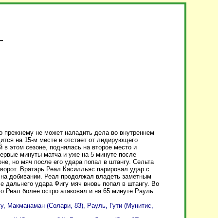
о прежнему не может наладить дела во внутреннем
ится на 15-м месте и отстает от лидирующего
й в этом сезоне, поднялась на второе место и
 первые минуты матча и уже на 5 минуте после
не, но мяч после его удара попал в штангу. Сельта
 ворот. Вратарь Реал Касилльяс парировал удар с
л на добивании. Реал продолжал владеть заметным
е дальнего удара Фигу мяч вновь попал в штангу. Во
о Реал более остро атаковал и на 65 минуте Рауль
у, Макманаман (Солари, 83), Рауль, Гути (Мунитис,