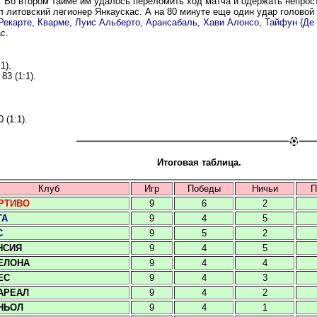
 Во втором тайме им удалось переломить ход матча и одержать непрост
л литовский легионер Янкаускас. А на 80 минуте еще один удар головой
Рекарте, Кварме, Луис Альберто, Арансабаль, Хави Алонсо, Тайфун (Де П
с.
:1).
83 (1:1).
 (1:1).
Итоговая таблица.
Клуб
Игр
Победы
Ничьи
П
РТИВО
9
6
2
ТА
9
4
5
С
9
5
2
НСИЯ
9
4
5
ЕЛОНА
9
4
4
ЕС
9
4
3
АРЕАЛ
9
4
2
НЬОЛ
9
4
1