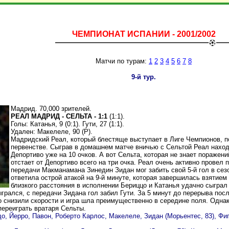
ЧЕМПИОНАТ ИСПАНИИ - 2001/2002
Матчи по турам:
1
2
3
4
5
6
7
8
9-й тур.
Мадрид. 70,000 зрителей.
РЕАЛ МАДРИД - СЕЛЬТА - 1:1
(1:1).
Голы: Катанья, 9 (0:1). Гути, 27 (1:1).
Удален: Макелеле, 90 (Р).
Мадридский Реал, который блестяще выступает в Лиге Чемпионов, п
первенстве. Сыграв в домашнем матче вничью с Сельтой Реал наход
Депортиво уже на 10 очков. А вот Сельта, которая не знает поражени
отстает от Депортиво всего на три очка. Реал очень активно провел
передачи Макманамана Зинедин Зидан мог забить свой 5-й гол в сезо
ответила острой атакой на 9-й минуте, которая завершилась взятием
близкого расстояния в исполнении Бериццо и Катанья удачно сыгра
грался, с передачи Зидана гол забил Гути. За 5 минут до перерыва посл
 снизили скорости и игра шла преимущественно в середине поля. Однак
переиграть вратаря Сельты.
о, Йерро, Павон, Роберто Карлос, Макелеле, Зидан (Морьентес, 83), Фиг