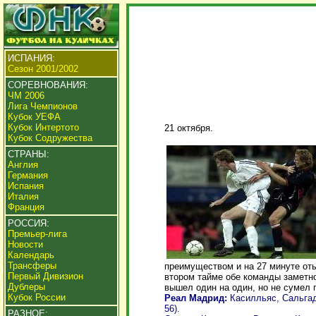
ИСПАНИЯ:
Сезон 2001/2002
СОРЕВНОВАНИЯ:
ЧМ 2006
Лига Чемпионов
Кубок УЕФА
Кубок Интертото
21 октября.
Кубок Содружества
СТРАНЫ:
Англия
Германия
Испания
Италия
Франция
РОССИЯ:
Премьер-лига
Новости
Календарь
Трансферы
преимуществом и на 27 минуте оты
Первый Дивизион
втором тайме обе команды заметно
Дублеры
вышел один на один, но не сумел 
Кубок России
Реал Мадрид:
Касилльяс, Сальгад
56).
РАЗНОЕ: