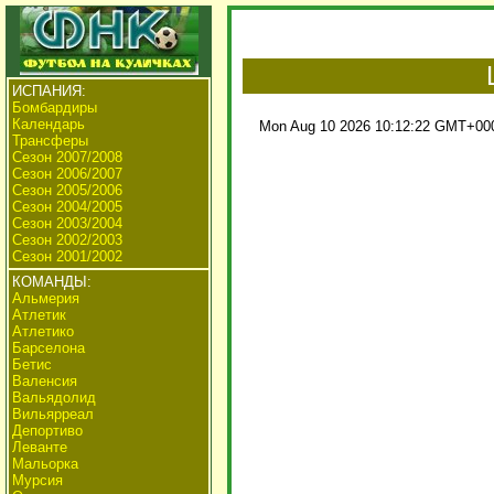
ИСПАНИЯ:
Бомбардиры
Календарь
Mon Aug 10 2026 10:12:22 GMT+0000
Трансферы
Сезон 2007/2008
Сезон 2006/2007
Сезон 2005/2006
Сезон 2004/2005
Сезон 2003/2004
Сезон 2002/2003
Сезон 2001/2002
КОМАНДЫ:
Альмерия
Атлетик
Атлетико
Барселона
Бетис
Валенсия
Вальядолид
Вильярреал
Депортиво
Леванте
Мальорка
Мурсия