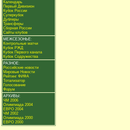
Календарь
Первый Дивизион
Кубок России
Суперкубок
Дублеры
Трансферы
Сборная России
Сайты клубов
МЕЖСЕЗОНЬЕ:
Контрольные матчи
Кубок РЖД
Кубок Первого канала
Кубок Содружества
РАЗНОЕ:
Российские новости
Мировые Новости
Рейтинг ФИФА
Тотализатор
Голосование
Форум
АРХИВЫ:
ЧМ 2006
Олимпиада 2004
ЕВРО 2004
ЧМ 2002
Олимпиада 2000
ЕВРО 2000