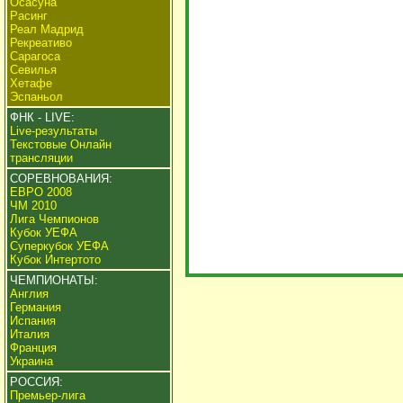
Осасуна
Расинг
Реал Мадрид
Рекреативо
Сарагоса
Севилья
Хетафе
Эспаньол
ФНК - LIVE:
Live-результаты
Текстовые Онлайн
трансляции
СОРЕВНОВАНИЯ:
ЕВРО 2008
ЧМ 2010
Лига Чемпионов
Кубок УЕФА
Суперкубок УЕФА
Кубок Интертото
ЧЕМПИОНАТЫ:
Англия
Германия
Испания
Италия
Франция
Украина
РОССИЯ:
Премьер-лига