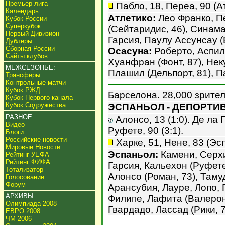
Премьер-лига
Пабло, 18, Переа, 90 (А
Календарь
Атлетико:
Лео Франко, П
Кубок России
Суперкубок
(Сейтаридис, 46), Синама
Первый Дивизион
Гарсия, Паулу Ассунсау (
Дублеры
Сборная России
Осасуна:
Роберто, Аспил
Сайты клубов
Хуанфран (Фонт, 87), Нек
МЕЖСЕЗОНЬЕ:
Плашил (Дельпорт, 81), 
Трансферы
Контрольные матчи
Кубок РЖД
Барселона. 28,000 зрител
Кубок Первого канала
Кубок Содружества
ЭСПАНЬОЛ - ДЕПОРТИВО
РАЗНОЕ:
Алонсо, 13 (1:0). Де ла П
Видео
Руфете, 90 (3:1).
Блоги
Российские новости
Харке, 51, Нене, 83 (Эсп
Мировые Новости
Эспаньол:
Камени, Серхи
Рейтинг УЕФА
Рейтинг ФИФА
Гарсия, Кальехон (Руфете
Тотализатор
Алонсо (Роман, 73), Тамуд
Голосование
Форум
Арансубия, Лауре, Лопо, 
АРХИВЫ:
Филипе, Лафита (Валерон,
Олимпиада 2008
Гвардадо, Лассад (Рики, 7
ЕВРО 2008
ЧМ 2006