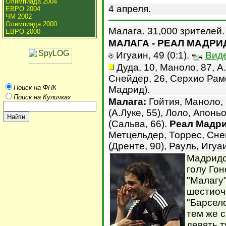
Олимпиада 2004
4 апреля.
ЕВРО 2004
ЧМ 2002
Олимпиада 2000
Малага. 31,000 зрителей.
ЕВРО 2000
МАЛАГА - РЕАЛ МАДРИД 
Игуаин, 49 (0:1).
Вид
Дуда, 10, Маноло, 87, А.
Снейдер, 26, Серхио Рамос
Поиск на ФНК
Мадрид).
Поиск на Куличках
Малага:
Гойтия, Маноло, 
(А.Луке, 55), Лоло, Апонь
(Сальва, 66).
Реал Мадри
Метцельдер, Торрес, Сней
(Дренте, 90), Рауль, Игуа
Мадридс
голу Гон
"Малагу"
шестиоч
"Барсел
тем же 
девять 