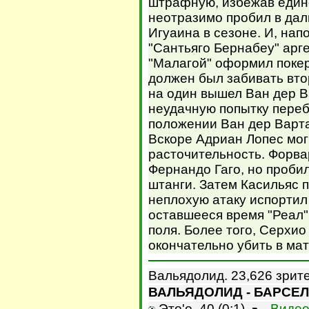
штрафную, избежав едино
неотразимо пробил в даль
Игуаина в сезоне. И, нап
"Сантьяго Бернабеу" арг
"Малагой" оформил покер
должен был забивать вто
на один вышел Ван дер В
неудачную попытку переб
положении Ван дер Варта
Вскоре Адриан Лопес мог
расточительность. Форва
Фернандо Гаго, но проби
штанги. Затем Касильяс 
неплохую атаку испортил
оставшееся время "Реал"
поля. Более того, Серхи
окончательно убить в мат
Вальядолид. 23,626 зрит
ВАЛЬЯДОЛИД - БАРСЕЛО
Это'о, 40 (0:1).
Видео