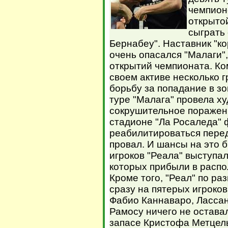
чемпион
открытой
сыграть
Бернабеу". Наставник "к
очень опасался "Малаги"
открытий чемпионата. Ко
своем активе несколько 
борьбу за попадание в з
туре "Малага" провела ху
сокрушительное поражени
стадионе "Ла Росаледа" 
реабилитироваться пере
провал. И шансы на это 
игроков "Реала" выступа
которых прибыли в распо
Кроме того, "Реал" по р
сразу на пятерых игроко
Фабио Каннаваро, Лассан
Рамосу ничего не оставал
запасе Кристофа Метцель