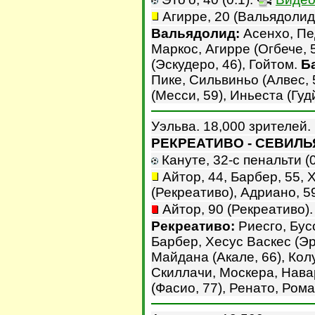
Агирре, 20 (Вальядолид
Вальядолид:
Асенхо, Пед
Маркос, Агирре (Огбече, 
(Эскудеро, 46), Гойтом.
Б
Пике, Сильвиньо (Алвес, 
(Месси, 59), Иньеста (Гуд
Уэльва. 18,000 зрителей.
РЕКРЕАТИВО - СЕВИЛЬЯ 
Кануте, 32-с пенальти (0
Айтор, 44, Барбер, 55, Х
(Рекреативо), Адриано, 59
Айтор, 90 (Рекреативо).
Рекреативо:
Риесго, Бусо
Барбер, Хесус Васкес (Эр
Майдана (Акале, 66), Кол
Скиллачи, Москера, Навар
(Фасио, 77), Ренато, Рома