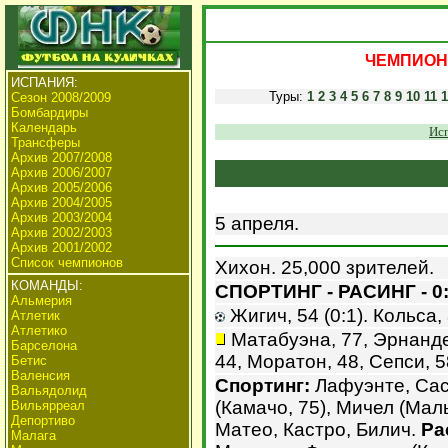
ЧЕМПИОНА
ИСПАНИЯ:
Туры:
1
2
3
4
5
6
7
8
9
10
11
1
Сезон 2008/2009
Бомбардиры
Календарь
Исп
Трансферы
Архив 2007/2008
Архив 2006/2007
Архив 2005/2006
Архив 2004/2005
Архив 2003/2004
5 апреля.
Архив 2002/2003
Архив 2001/2002
Список чемпионов
Хихон. 25,000 зрителей.
КОМАНДЫ:
СПОРТИНГ - РАСИНГ - 0
Альмерия
Жигич, 54 (0:1). Кольса, 
Атлетик
Атлетико
Матабуэна, 77, Эрнандес
Барселона
44, Моратон, 48, Сепси, 5
Бетис
Валенсия
Спортинг:
Лафуэнте, Сас
Вальядолид
(Камачо, 75), Мичел (Мал
Вильярреал
Депортиво
Матео, Кастро, Билич.
Ра
Малага