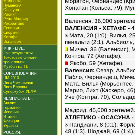
Моратон, Фернандес (Крис
Мальорка
Нумансия
Хонатан (Кольса, 79), Мун
Осасуна
Расинг
Реал Мадрид
Валенсия. 36,000 зрителе
Рекреативо
ВАЛЕНСИЯ - ХЕТАФЕ - 4
Севилья
Спортинг
Мата, 20 (1:0). Вилья, 25
Хетафе
пенальти (2:1). Альбиоль, 
Эспаньол
ФНК - LIVE:
Мичел, 36 (Валенсия), М
Live-результаты
Контра, 72 (Хетафе).
Текстовые Онлайн
трансляции
Якобо, 59 (Хетафе).
Футбол на ТВ
Валенсия:
Сезар, Альбио
СОРЕВНОВАНИЯ:
Пабло, Фернандеш, Мичел 
ЧМ 2010
Лига Чемпионов
Мата, Вилья (Морьентес, 
Лига Европы
Марио, Лихт (Каскеро, 46
Суперкубок УЕФА
Уче (Контра, 70), Сольдад
ЧЕМПИОНАТЫ:
Англия
Германия
Мадрид. 45,000 зрителей
Испания
Италия
АТЛЕТИКО - ОСАСУНА - 
Франция
Пандиани, 8 (0:1). Форла
Украина
48 (1:3). Шоджай, 69 (1:4).
РОССИЯ: