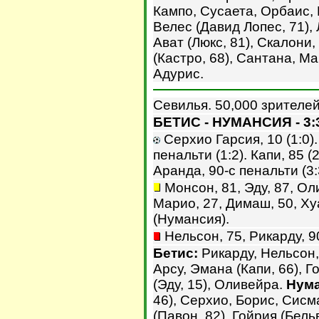
Кампо, Сусаета, Орбаис, 
Велес (Давид Лопес, 71), 
Ават (Люкс, 81), Скалони
(Кастро, 68), Сантана, Ма
Адурис.
Севилья. 50,000 зрителей
БЕТИС - НУМАНСИЯ - 3:
Серхио Гарсия, 10 (1:0).
пенальти (1:2). Капи, 85 (
Аранда, 90-с пенальти (3:
Монсон, 81, Эду, 87, Оли
Марио, 27, Димаш, 50, Ху
(Нумансия).
Нельсон, 75, Рикарду, 9
Бетис:
Рикарду, Нельсон,
Арсу, Эмана (Капи, 66), 
(Эду, 15), Оливейра.
Нума
46), Серхио, Борис, Сисм
(Павон, 82), Гойрия (Бель