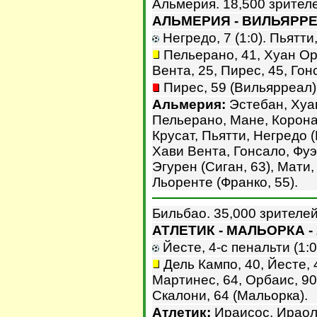
Альмерия. 18,500 зрител
АЛЬМЕРИЯ - ВИЛЬЯРРЕА
Негредо, 7 (1:0). Пьятти, 
Пельерано, 41, Хуан Орт
Вента, 25, Пирес, 45, Гон
Пирес, 59 (Вильярреал)
Альмерия:
Эстебан, Хуан
Пельерано, Мане, Корона 
Крусат, Пьятти, Негредо (
Хави Вента, Гонсало, Фуэ
Эгурен (Сиган, 63), Мати,
Льоренте (Франко, 55).
Бильбао. 35,000 зрителей
АТЛЕТИК - МАЛЬОРКА - 
Йесте, 4-с пенальти (1:0)
Дель Кампо, 40, Йесте, 
Мартинес, 64, Орбаис, 90 
Скалони, 64 (Мальорка).
Атлетик:
Ираисос, Ираол