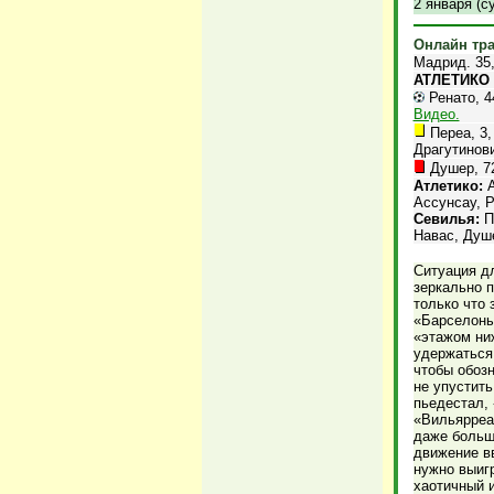
2 января (с
Онлайн тр
Мадрид. 35,
АТЛЕТИКО -
Ренато, 44
Видео.
Переа, 3,
Драгутинови
Душер, 72
Атлетико:
А
Ассунсау, Р
Севилья:
Па
Навас, Душе
Ситуация д
зеркально 
только что
«Барселоны
«этажом ни
удержаться
чтобы обозн
не упустить
пьедестал,
«Вильярреа
даже больш
движение вв
нужно выигр
хаотичный 