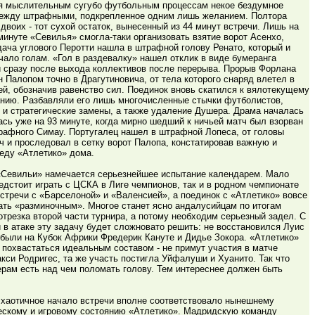
я мыслительным сугубо футбольным процессам некое бездумное
ежду штрафными, подкрепленное одним лишь желанием. Полтора
двоих - тот сухой остаток, вынесенный из 44 минут встречи. Лишь на
инуте «Севилья» смогла-таки организовать взятие ворот Асенхо,
ача углового Перотти нашла в штрафной голову Ренато, который и
ало голам. «Гол в раздевалку» нашел отклик в виде бумеранга
и сразу после выхода коллективов после перерыва. Прорыв Форлана
 Палопом точно в Драгутиновича, от тела которого снаряд влетел в
ей, обозначив равенство сил. Поединок вновь скатился к вялотекущему
нию. Разбавляли его лишь многочисленные стычки футболистов,
 и стратегические замены, а также удаление Душера. Драма началась
сь уже на 93 минуте, когда мирно шедший к ничьей матч был взорван
рафного Симау. Португалец нашел в штрафной Лопеса, от головы
ч и проследовал в сетку ворот Палопа, констатировав важную и
еду «Атлетико» дома.
«Севильи» намечается серьезнейшее испытание календарем. Мало
редстоит играть с ЦСКА в Лиге чемпионов, так и в родном чемпионате
стречи с «Барселоной» и «Валенсией», а поединок с «Атлетико» вовсе
ать «разминочным». Многое станет ясно андалусийцам по итогам
отрезка второй части турнира, а потому необходим серьезный задел. С
в атаке эту задачу будет сложновато решить: не восстановился Луис
тбыли на Кубок Африки Фредерик Кануте и Дидье Зокора. «Атлетико»
 похвастаться идеальным составом - не примут участия в матче
кси Родригес, та же участь постигла Уйфалуши и Хуанито. Так что
ерам есть над чем поломать голову. Тем интереснее должен быть
 хаотичное начало встречи вполне соответствовало нынешнему
ескому и игровому состоянию «Атлетико». Мадридскую команду