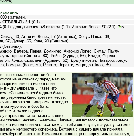
уббота).
ансляция
.
000 зрителей.
 СЕВИЛЬЯ - 2:1
(0:1).
 (0:1). Драгутинович, 48-автогол (1:1). Антонио Лопес, 90 (2:1).
 Симау, 30, Антонио Лопес, 87 (Атлетико), Хесус Навас, 39,
ч, 57, Душер, 65, Коне, 90 (Севилья).
 (Севилья).
сенхо, Валера, Переа, Домингес, Антонио Лопес, Симау, Паулу
ауль Гарсия (Сантана, 83), Рейес (Хурадо, 66), Балде, Форлан.
лоп, Конко, Скиллачи (Адриано, 62), Драгутинович, Наварро, Хесус
р, Ромарик (Коне, 70), Ренато, Перотти, Негредо (Лоло, 75).
ля нынешних оппонентов была
похожа на обстановку перед матчем
 завершившимся в исполнении
» и «Вильярреала». Разве что
же». «Севилье» необходимо было
 на утерянном было третьем месте,
ачить погоню за лидерами, а заодно
 и конкурентов в борьбе за
 «Атлетико» же подобно
лу» провалил старт сезона в еще
ей степени, нежели «желтые». Наконец, наметилось поступательное
ерх в исполнении «полосатых», а чтобы «не спугнуть» удачу, сегодня
ывать у непростого соперника. Встреча с самого начала приняла
и сумбурный характер. Команды словно еще не вернулись из каникул,