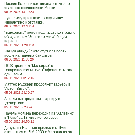
Пловец Колесников признался, что не
является поклонником Месси.
06.08.2026 13:19:33
Луиш Фигу призывает главу ФИФА
Инфантино к отставке.
06.08.2026 12:33:34
"Барселона" может подписать контракт с
обладателем "Золотого мяча" Родри -
портал.
06.08.2026 12:09:58
Звезда угандийского футбола погиб
после нападения бандитов.
06.08.2026 11:58:20
ПСЖ проиграл "Мальорке" в
товарищеском матче, Сафонов отыграл
один тайм.
06.08.2026 00:12:16
Маттео Руджери продолжит карьеру в
"Астон Вилле".
05.08.2026 23:30:27
Анхелиньо продолжит карьеру в
"Депортиво".
05.08.2026 22:36:41
Науэль Молина переходит из "Атлетико"
в "Рому" за 18 миллионов евро..
05.08.2026 20:58:12
Депутаты Испании призвали кабмин
отказаться от ЧМ-2030 с Марокко из-за