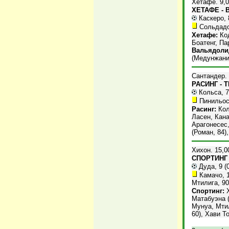
Хетафе. 9,0
ХЕТАФЕ - 
Каскеро, 8
Сольдадо,
Хетафе:
Код
Боатенг, Па
Вальядоли
(Медунжанин
Сантандер. 
РАСИНГ - Т
Кольса, 72
Пинильос,
Расинг:
Кол
Ласен, Кана
Арагонесес,
(Роман, 84)
Хихон. 15,0
СПОРТИНГ -
Дуда, 9 (0
Камачо, 1
Мтилига, 90
Спортинг:
Х
Матабуэна (
Мунуа, Мтил
60), Хави Т