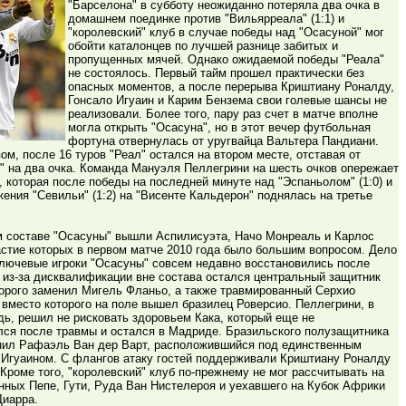
"Барселона" в субботу неожиданно потеряла два очка в
домашнем поединке против "Вильярреала" (1:1) и
"королевский" клуб в случае победы над "Осасуной" мог
обойти каталонцев по лучшей разнице забитых и
пропущенных мячей. Однако ожидаемой победы "Реала"
не состоялось. Первый тайм прошел практически без
опасных моментов, а после перерыва Криштиану Роналду,
Гонсало Игуаин и Карим Бензема свои голевые шансы не
реализовали. Более того, пару раз счет в матче вполне
могла открыть "Осасуна", но в этот вечер футбольная
фортуна отвернулась от уругвайца Вальтера Пандиани.
ом, после 16 туров "Реал" остался на втором месте, отставая от
" на два очка. Команда Мануэля Пеллегрини на шесть очков опережает
 которая после победы на последней минуте над "Эспаньолом" (1:0) и
ения "Севильи" (1:2) на "Висенте Кальдерон" поднялась на третье
м составе "Осасуны" вышли Аспилисуэта, Начо Монреаль и Карлос
астие которых в первом матче 2010 года было большим вопросом. Дело
ключевые игроки "Осасуны" совсем недавно восстановились после
 из-за дисквалификации вне состава остался центральный защитник
торого заменил Мигель Фланьо, а также травмированный Серхио
вместо которого на поле вышел бразилец Роверсио. Пеллегрини, в
ь, решил не рисковать здоровьем Кака, который еще не
лся после травмы и остался в Мадриде. Бразильского полузащитника
нил Рафаэль Ван дер Варт, расположившийся под единственным
Игуаином. С флангов атаку гостей поддерживали Криштиану Роналду
Кроме того, "королевский" клуб по-прежнему не мог рассчитывать на
нных Пепе, Гути, Руда Ван Нистелероя и уехавшего на Кубок Африки
иарра.