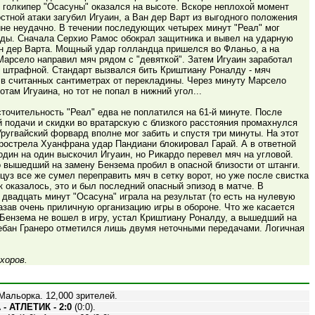
 голкипер "Осасуны" оказался на высоте. Вскоре неплохой момент
стной атаки загубил Игуаин, а Ван дер Варт из выгодного положения
йне неудачно. В течении последующих четырех минут "Реал" мог
жды. Сначала Серхио Рамос обокрал защитника и вывел на ударную
н дер Варта. Мощный удар голландца пришелся во Фланьо, а на
Марсело направил мяч рядом с "девяткой". Затем Игуаин заработал
 штрафной. Стандарт вызвался бить Криштиану Роналду - мяч
 в считанных сантиметрах от перекладины. Через минуту Марсело
отам Игуаина, но тот не попал в нижний угол...
точительность "Реал" едва не поплатился на 61-й минуте. После
 подачи и скидки во вратарскую с близкого расстояния промахнулся
ругвайский форвард вполне мог забить и спустя три минуты. На этот
рострела Хуанфрана удар Пандиани блокировал Гарай. А в ответной
один на один выскочил Игуаин, но Рикардо перевел мяч на угловой.
 вышедший на замену Бензема пробил в опасной близости от штанги.
уз все же сумел переправить мяч в сетку ворот, но уже после свистка
к оказалось, это и был последний опасный эпизод в матче. В
двадцать минут "Осасуна" играла на результат (то есть на нулевую
азав очень приличную организацию игры в обороне. Что же касается
 Бензема не вошел в игру, устал Криштиану Роналду, а вышедший на
ебан Гранеро отметился лишь двумя неточными передачами. Логичная
хоров.
альорка. 12,000 зрителей.
 АТЛЕТИК - 2:0
(0:0).