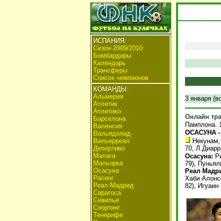
ИСПАНИЯ:
Сезон 2009/2010
Бомбардиры
Календарь
Трансферы
Список чемпионов
КОМАНДЫ:
Альмерия
3 января (в
Атлетик
Атлетико
Онлайн тр
Барселона
Памплона. 1
Валенсия
ОСАСУНА -
Вальядолид
Вильярреал
Некунам, 
Депортиво
70, Л.Диарр
Малага
Осасуна:
Ри
Мальорка
79), Пуньял
Осасуна
Реал Мадр
Расинг
Хаби Алонсо
Реал Мадрид
82), Игуаин 
Сарагоса
Севилья
Спортинг
Тенерифе