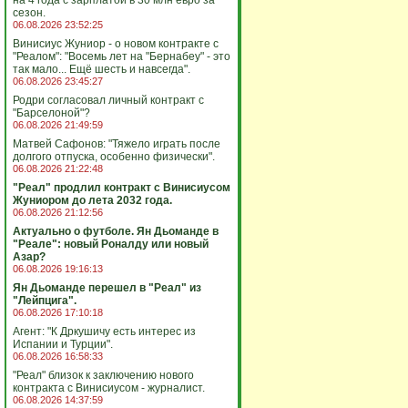
на 4 года с зарплатой в 30 млн евро за
сезон.
06.08.2026 23:52:25
Винисиус Жуниор - о новом контракте с
"Реалом": "Восемь лет на "Бернабеу" - это
так мало... Ещё шесть и навсегда".
06.08.2026 23:45:27
Родри согласовал личный контракт с
"Барселоной"?
06.08.2026 21:49:59
Матвей Сафонов: "Тяжело играть после
долгого отпуска, особенно физически".
06.08.2026 21:22:48
"Реал" продлил контракт с Винисиусом
Жуниором до лета 2032 года.
06.08.2026 21:12:56
Актуально о футболе. Ян Дьоманде в
"Реале": новый Роналду или новый
Азар?
06.08.2026 19:16:13
Ян Дьоманде перешел в "Реал" из
"Лейпцига".
06.08.2026 17:10:18
Агент: "К Дркушичу есть интерес из
Испании и Турции".
06.08.2026 16:58:33
"Реал" близок к заключению нового
контракта с Винисиусом - журналист.
06.08.2026 14:37:59