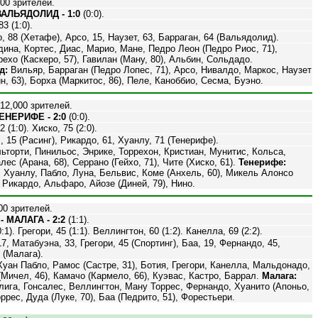
00 зрителей.
ВАЛЬЯДОЛИД - 1:0
(0:0).
3 (1:0).
 88 (Хетафе), Арсо, 15, Наузет, 63, Барраган, 64 (Вальядолид).
ина, Кортес, Диас, Марио, Мане, Педро Леон (Педро Риос, 71),
рехо (Каскеро, 57), Гавилан (Ману, 80), Альбин, Сольдадо.
д:
Вильяр, Барраган (Педро Лопес, 71), Арсо, Нивалдо, Маркос, Наузет
, 63), Борха (Маркитос, 86), Пеле, Каноббио, Сесма, Буэно.
12,000 зрителей.
ЕНЕРИФЕ - 2:0
(0:0).
 (1:0). Хиско, 75 (2:0).
 15 (Расинг), Рикардо, 61, Хуанлу, 71 (Тенерифе).
ьторти, Пинильос, Энрике, Торрехон, Кристиан, Мунитис, Кольса,
лес (Арана, 68), Серрано (Гейхо, 71), Чите (Хиско, 61).
Тенерифе:
 Хуанлу, Пабло, Луна, Бельвис, Коме (Анхель, 60), Микель Алонсо
, Рикардо, Альфаро, Айозе (Диней, 79), Нино.
00 зрителей.
 МАЛАГА - 2:2
(1:1).
:1). Грегори, 45 (1:1). Веллингтон, 60 (1:2). Канелла, 69 (2:2).
7, Матабуэна, 33, Грегори, 45 (Спортинг), Баа, 19, Фернандо, 45,
 (Малага).
уан Пабло, Рамос (Састре, 31), Ботия, Грегори, Канелла, Мальдонадо,
Мичел, 46), Камачо (Кармело, 66), Куэвас, Кастро, Баррал.
Малага:
ига, Гонсалес, Веллингтон, Ману Торрес, Фернандо, Хуанито (Апоньо,
оррес, Дуда (Луке, 70), Баа (Педрито, 51), Форестьери.