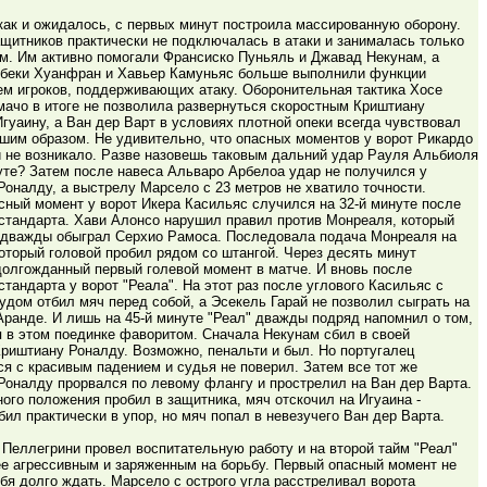
как и ожидалось, с первых минут построила массированную оборону.
щитников практически не подключалась в атаки и занималась только
м. Им активно помогали Франсиско Пуньяль и Джавад Некунам, а
вбеки Хуанфран и Хавьер Камуньяс больше выполнили функции
ем игроков, поддерживающих атаку. Оборонительная тактика Хосе
мачо в итоге не позволила развернуться скоростным Криштиану
гуаину, а Ван дер Варт в условиях плотной опеки всегда чувствовал
чшим образом. Не удивительно, что опасных моментов у ворот Рикардо
и не возникало. Разве назовешь таковым дальний удар Рауля Альбиоля
уте? Затем после навеса Альваро Арбелоа удар не получился у
оналду, а выстрелу Марсело с 23 метров не хватило точности.
сный момент у ворот Икера Касильяс случился на 32-й минуте после
стандарта. Хави Алонсо нарушил правил против Монреаля, который
 дважды обыграл Серхио Рамоса. Последовала подача Монреаля на
оторый головой пробил рядом со штангой. Через десять минут
долгожданный первый голевой момент в матче. И вновь после
тандарта у ворот "Реала". На этот раз после углового Касильяс с
дом отбил мяч перед собой, а Эсекель Гарай не позволил сыграть на
Аранде. И лишь на 45-й минуте "Реал" дважды подряд напомнил о том,
я в этом поединке фаворитом. Сначала Некунам сбил в своей
риштиану Роналду. Возможно, пенальти и был. Но португалец
я с красивым падением и судья не поверил. Затем все тот же
Роналду прорвался по левому флангу и прострелил на Ван дер Варта.
ного положения пробил в защитника, мяч отскочил на Игуаина -
бил практически в упор, но мяч попал в невезучего Ван дер Варта.
Пеллегрини провел воспитательную работу и на второй тайм "Реал"
е агрессивным и заряженным на борьбу. Первый опасный момент не
бя долго ждать. Марсело с острого угла расстреливал ворота