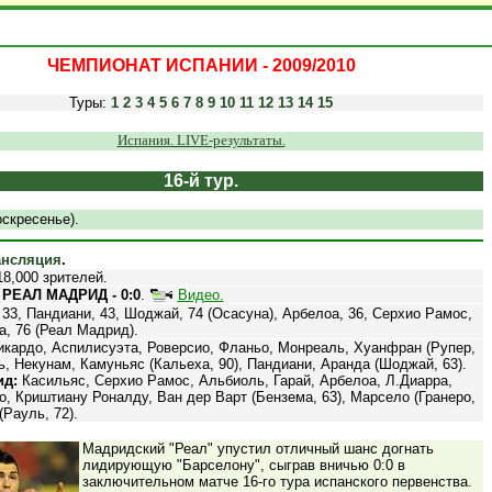
ЧЕМПИОНАТ ИСПАНИИ - 2009/2010
Туры:
1
2
3
4
5
6
7
8
9
10
11
12
13
14
15
Испания. LIVE-результаты.
16-й тур.
оскресенье).
ансляция
.
8,000 зрителей.
 РЕАЛ МАДРИД - 0:0
.
Видео.
33, Пандиани, 43, Шоджай, 74 (Осасуна), Арбелоа, 36, Серхио Рамос,
а, 76 (Реал Мадрид).
кардо, Аспилисуэта, Роверсио, Фланьо, Монреаль, Хуанфран (Рупер,
ь, Некунам, Камуньяс (Кальеха, 90), Пандиани, Аранда (Шоджай, 63).
ид:
Касильяс, Серхио Рамос, Альбиоль, Гарай, Арбелоа, Л.Диарра,
, Криштиану Роналду, Ван дер Варт (Бензема, 63), Марсело (Гранеро,
(Рауль, 72).
Мадридский "Реал" упустил отличный шанс догнать
лидирующую "Барселону", сыграв вничью 0:0 в
заключительном матче 16-го тура испанского первенства.