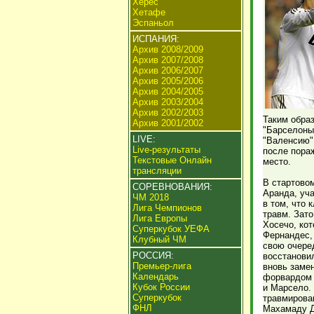
Херес
Хетафе
Эспаньол
ИСПАНИЯ:
Архив 2008/2009
Архив 2007/2008
Архив 2006/2007
Архив 2005/2006
Архив 2004/2005
Архив 2003/2004
Архив 2002/2003
Таким образ
Архив 2001/2002
"Барселоны
LIVE:
"Валенсию",
Live-результаты
после пораж
Текстовые Онлайн
место.
трансляции
В стартово
СОРЕВНОВАНИЯ:
Аранда, уч
ЧМ 2018
в том, что 
Лига Чемпионов
травм. Зато
Лига Европы
Хосечо, ко
Суперкубок УЕФА
Фернандес, 
Клубный ЧМ
свою очеред
РОССИЯ:
восстанови
Премьер-лига
вновь заме
Календарь
форвардом 
Кубок России
и Марсело. 
Суперкубок
травмирова
ФНЛ
Махамаду Д