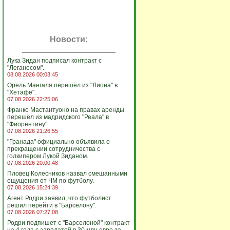
Новости:
Лука Зидан подписал контракт с
"Леганесом".
08.08.2026 00:03:45
Орель Мангаля перешёл из "Лиона" в
"Хетафе".
07.08.2026 22:25:06
Франко Мастантуоно на правах аренды
перешёл из мадридского "Реала" в
"Фиорентину".
07.08.2026 21:26:55
"Гранада" официально объявила о
прекращении сотрудничества с
голкипером Лукой Зиданом.
07.08.2026 20:00:48
Пловец Колесников назвал смешанными
ощущения от ЧМ по футболу.
07.08.2026 15:24:39
Агент Родри заявил, что футболист
решил перейти в "Барселону".
07.08.2026 07:27:08
Родри подпишет с "Барселоной" контракт