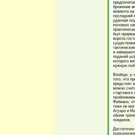
предпочита
брожение м
момента на 
последней м
удачная под
положил нач
практическ
был прерван
ворота гост
существова
тактические
и завершила
подачей шт
которого мя
нужную поб
Вообще, у 
того, что п
предстоят в
можно счит
стартового 
проблемами 
Фабиано, о
тоже не мог
Агуэро и Ма
обоим трен
поединок.
Достаточно
психологич