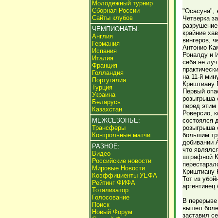
Молодежный турнир
Сборная России
"Осасуна", 
Сайты клубов
Четверка за
разрушение
ЧЕМПИОНАТЫ:
крайние ха
Англия
вингеров, ч
Германия
Антонио Ка
Испания
Роналду и И
Италия
себя не лу
Франция
практическ
Голландия
на 11-й мин
Португалия
Криштиану Р
Турция
Первый опа
Украина
розыгрыша 
Беларусь
перед этим
Казахстан
Роверсио, к
МЕЖСЕЗОНЬЕ:
состоялся 
Трансферы
розыгрыша с
Контрольные матчи
большим тру
добивании 
РАЗНОЕ:
что являлс
Видео
штрафной К
Российские новости
перестаралс
Мировые Новости
Криштиану 
Коэффициенты УЕФА
Тот из убой
Рейтинг ФИФА
аргентинец 
Тотализатор
Голосование
В перерыве 
Поиск
вышел боле
Новый Форум
заставил се