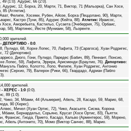
49 (1:0). Адурис, 66 (2:0).
, Адурис, 12, Борха, 20, Марти, 71, Виктор, 71 (Мальорка), Сан Хосе,
, 85 (Атлетик).
Ават, Фелипе, Хосеми, Рубен, Айозе, Борха (Пеццолано, 90), Марти,
варес, Кастро (Туни, 85), Адурис (Кейта, 88).
Атлетик:
Ираисос,
 Хосе, Аморебьета, Кастильо, Сусаета (Эчеберрия, 75), Орбаис,
кар, 58), Мартинес, Йесте (Муниаин, 58), Льоренте.
0,000 зрителей.
- ДЕПОРТИВО - 0:0
.
8, Пулидо, 68, Хорхе Лопес, 70, Лафита, 73 (Сарагоса), Хуан Родригес,
с, 72 (Депортиво).
аррисо, Диого, Гони, Пулидо, Паредес (Бабич, 89), Пеннант, Понсио,
хе Лопес, 59), Лафита, Эррера, Арисменди (Браулио, 76).
Депортиво:
Мануэль Пабло, Колотто, Лопо, Филипе, Хуан Родригес, Антонио
нгес (Серхио, 79), Валерон (Рики, 66), Гвардадо, Адриан (Пабло
3).
4,000 зрителей.
 ХЕРЕС - 1:0
(0:0).
, 89 (1:0).
2, Чико, 34, Мбами, 44 (Альмерия), Абель, 28, Касадо, 59, Марио, 68,
иода, 90 (Херес).
Алвес, Мичел (Хуан Ортис, 72), Чико, Акасьете, Сисма, Корона
), Мбами, Бернардельо, Сорьяно, Крусат (Хосе Ортис, 83), Пьятти.
н, Франсис, Гиода, Прието, Касадо, Кальво (Арментерос, 59), Морено,
с, Абель (Антонито, 70), Момо (Виктор Санчес, 88), Марио.