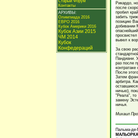
Старый Форум
Рикардо, но
Контакты
после скоро
пробил кра
АРХИВЫ:
забить три
Олимпиада 2016
позицию Ва
ЕВРО 2016
добивании 
Кубок Америки 2016
опаснейший
Кубок Азии 2015
просвистел
ЧМ 2014
вывел к вор
Кубок
Конфедераций
За свою рас
стандартной
Пандиани. У
раз после п
контратаке 
После этого
Затем франц
арбитра. Ка
оставшиеся 
ничью), пок
"Реала", то
замену Эст
ничья.
Михаил Про
Пальма-де-М
МАЛЬОРКА -