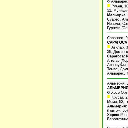
Альварес, 
Рубен, 10
31, Муниаин
Мальорка:
Суарес, Аль
Ираола, Сан
Гурпеги (Ос
Сарагоса. 2
САРАГОСА 
Агилар, 3
38, Доминге
Сарагоса:
К
Агилар (Хор
Арансубия, 
Томас, Доми
Альварес, 7
Альмерия. 1
АЛЬМЕРИЯ -
Хосе Ортис
Крусат, 2
Момо, 82, Г
Альмерия:
(Гойтом, 65
Херес:
Рена
Бергантиньо