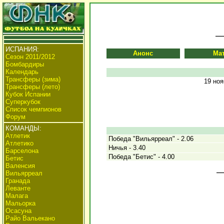
ИСПАНИЯ:
Анонс
Ма
Сезон 2011/2012
Бомбардиры
Календарь
Трансферы (зима)
19 ноя
Трансферы (лето)
Кубок Испании
Суперкубок
Список чемпионов
Форум
КОМАНДЫ:
Атлетик
Победа "Вильярреал" - 2.06
Атлетико
Ничья - 3.40
Барселона
Победа "Бетис" - 4.00
Бетис
Валенсия
Вильярреал
Гранада
Леванте
Малага
Мальорка
Осасуна
Райо Вальекано