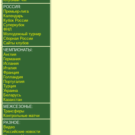
РОССИЯ:
Премьер-лига
Календарь
Кубок России
Суперкубок
ФНЛ
Молодежный турнир
Сборная России
Сайты клубов
ЧЕМПИОНАТЫ:
Англия
Германия
Испания
Италия
Франция
Голландия
Португалия
Турция
Украина
Беларусь
Казахстан
МЕЖСЕЗОНЬЕ:
Трансферы
Контрольные матчи
РАЗНОЕ:
Видео
Российские новости