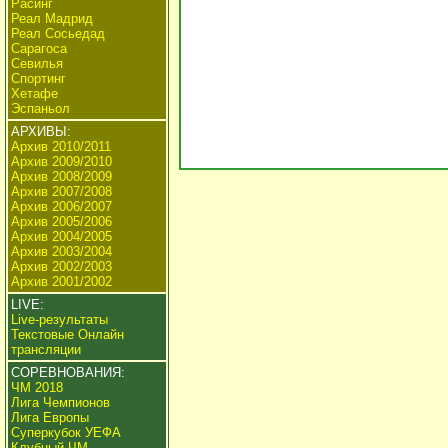
Расинг
Реал Мадрид
Реал Сосьедад
Сарагоса
Севилья
Спортинг
Хетафе
Эспаньол
АРХИВЫ:
Архив 2010/2011
Архив 2009/2010
Архив 2008/2009
Архив 2007/2008
Архив 2006/2007
Архив 2005/2006
Архив 2004/2005
Архив 2003/2004
Архив 2002/2003
Архив 2001/2002
LIVE:
Live-результаты
Текстовые Онлайн
трансляции
СОРЕВНОВАНИЯ:
ЧМ 2018
Лига Чемпионов
Лига Европы
Суперкубок УЕФА
Клубный ЧМ