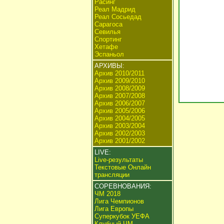
Расинг
Реал Мадрид
Реал Сосьедад
Сарагоса
Севилья
Спортинг
Хетафе
Эспаньол
АРХИВЫ:
Архив 2010/2011
Архив 2009/2010
Архив 2008/2009
Архив 2007/2008
Архив 2006/2007
Архив 2005/2006
Архив 2004/2005
Архив 2003/2004
Архив 2002/2003
Архив 2001/2002
LIVE:
Live-результаты
Текстовые Онлайн
трансляции
СОРЕВНОВАНИЯ:
ЧМ 2018
Лига Чемпионов
Лига Европы
Суперкубок УЕФА
Клубный ЧМ