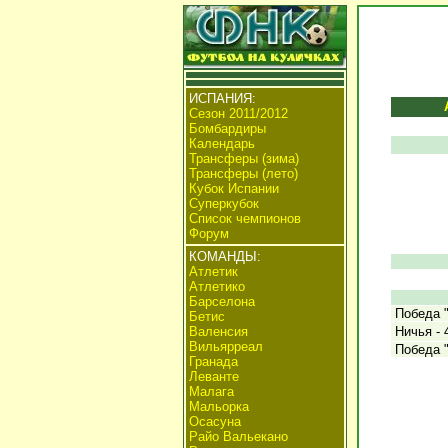
ИСПАНИЯ:
Сезон 2011/2012
Бомбардиры
Календарь
Трансферы (зима)
Трансферы (лето)
Кубок Испании
Суперкубок
Список чемпионов
Форум
КОМАНДЫ:
Атлетик
Атлетико
Барселона
Победа "
Бетис
Валенсия
Ничья - 
Вильярреал
Победа "
Гранада
Леванте
Малага
Мальорка
Осасуна
Райо Вальекано