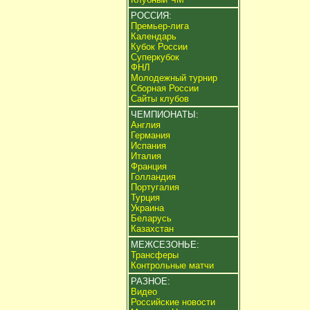
РОССИЯ:
Премьер-лига
Календарь
Кубок России
Суперкубок
ФНЛ
Молодежный турнир
Сборная России
Сайты клубов
ЧЕМПИОНАТЫ:
Англия
Германия
Испания
Италия
Франция
Голландия
Португалия
Турция
Украина
Беларусь
Казахстан
МЕЖСЕЗОНЬЕ:
Трансферы
Контрольные матчи
РАЗНОЕ:
Видео
Российские новости