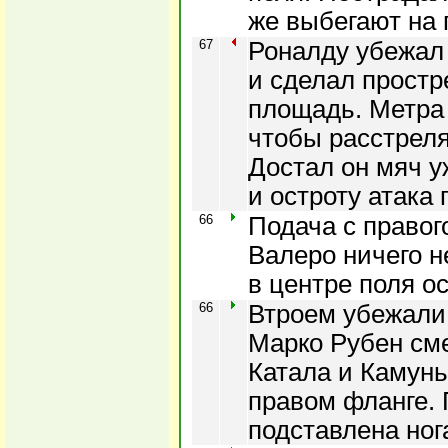
же выбегают на
67
Роналду убежал 
и сделал прост
площадь. Метра
чтобы расстреля
Достал он мяч у
и остроту атака 
66
Подача с правог
Валеро ничего н
в центре поля ос
66
Втроем убежали 
Марко Рубен сме
Катала и Камун
правом фланге. 
подставлена ног