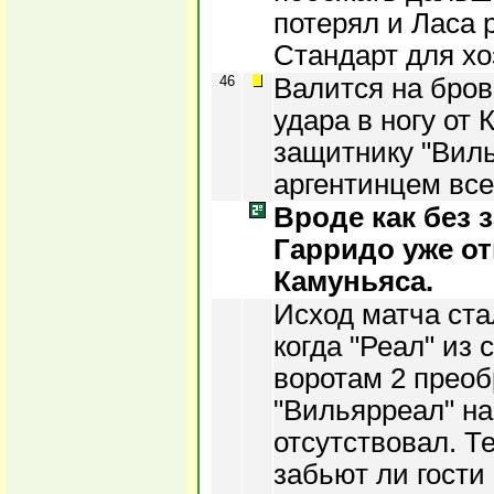
потерял и Ласа 
Стандарт для хо
46
Валится на бро
удара в ногу от 
защитнику "Виль
аргентинцем все
Вроде как без 
Гарридо уже о
Камуньяса.
Исход матча стал
когда "Реал" из 
воротам 2 преоб
"Вильярреал" на
отсутствовал. Т
забьют ли гости 