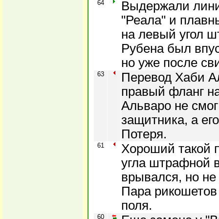
64
Выдержали лини
"Реала" и плавн
на левый угол 
Рубена был впу
но уже после св
63
Перевод Хаби Ал
правый фланг на
Альваро не смо
защитника, а ег
Потеря.
61
Хороший такой п
угла штрафной в
врывался, но не
Пара рикошетов
поля.
60