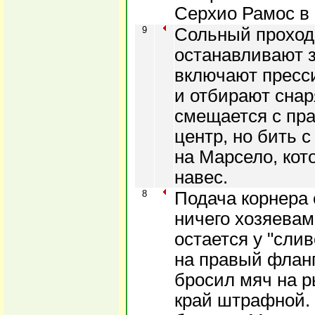
Серхио Рамос в 
9
Сольный проход 
останавливают з
включают пресс
и отбирают снар
смещается с пра
центр, но бить 
на Марсело, кот
навес.
8
Подача корнера 
ничего хозяевам
остается у "сли
на правый флан
бросил мяч на р
край штрафной. 