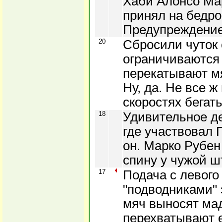
Хаби Алонсо Ма
принял на бедро
Предупреждение
20
Сбросили чуток 
ограничиваются 
перекатывают мя
Ну, да. Не все 
скоростях бегать
18
Удивительное де
где участвовал 
он. Марко Рубен 
спину у чужой 
17
Подача с левого
"подводниками" 
мяч выносят ма
перехватывают ег