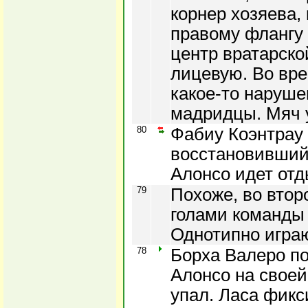
корнер хозяева,
правому флангу 
центр вратарско
лицевую. Во вре
какое-то наруше
мадридцы. Мяч у
80
Фабиу Коэнтрау 
восстановивший
Алонсо идет отд
79
Похоже, во втор
голами команды
Однотипно играю
78
Борха Валеро по
Алонсо на своей
упал. Ласа фикс