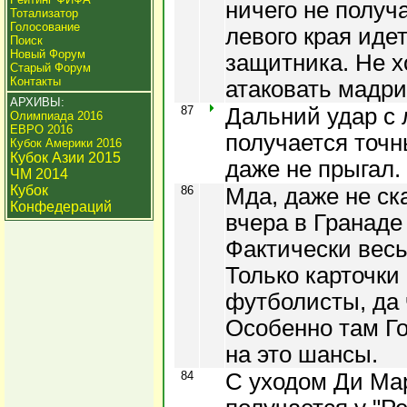
ничего не получа
Тотализатор
Голосование
левого края идет
Поиск
Новый Форум
защитника. Не хо
Старый Форум
Контакты
атаковать мадр
АРХИВЫ:
87
Дальний удар с 
Олимпиада 2016
ЕВРО 2016
получается точн
Кубок Америки 2016
Кубок Азии 2015
даже не прыгал.
ЧМ 2014
Кубок
86
Мда, даже не ск
Конфедераций
вчера в Гранаде
Фактически весь
Только карточки
футболисты, да 
Особенно там Г
на это шансы.
84
С уходом Ди Мар