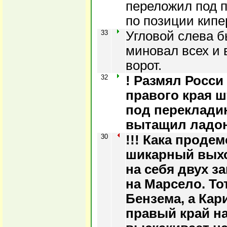
переложил под п
по позиции кипе
33
Угловой слева б
миновал всех и 
ворот.
32
! Размял Росси
правого края 
под перекладин
вытащил ладон
30
!!! Кака проде
шикарный выхо
на себя двух з
на Марсело. То
Бензема, а Кар
правый край н