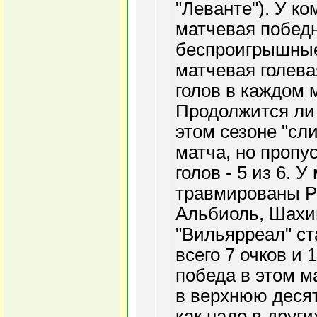
"Леванте"). У к
матчевая победн
беспроигрышные 
матчевая голева
голов в каждом 
Продолжится ли 
этом сезоне "сл
матча, но проп
голов - 5 из 6. 
травмированы Р
Альбиоль, Шахин
"Вильярреал" ст
всего 7 очков и 
победа в этом м
в верхнюю десятк
как надо в други