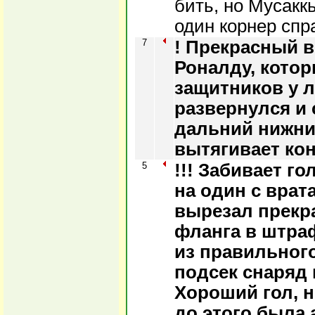
бить, но Мусакк
один корнер спр
7
! Прекрасный в
Роналду, котор
защитников у л
развернулся и 
дальний нижни
вытягивает ко
5
!!! Забивает г
на один с врат
вырезал прекр
фланга в штра
из правильног
подсек снаряд 
Хороший гол, н
до этого была 