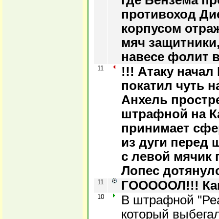
где Бензема пр
противоход Дие
корпусом отра
мяч защитники
навесе фолит в
11
!!! Атаку нача
покатил чуть н
Анхель простр
штрафной на К
принимает сфер
из дуги перед
с левой мячик 
Лопес дотянулс
11
ГОООООЛ!!! Как
10
В штрафной "Реа
который выбегал