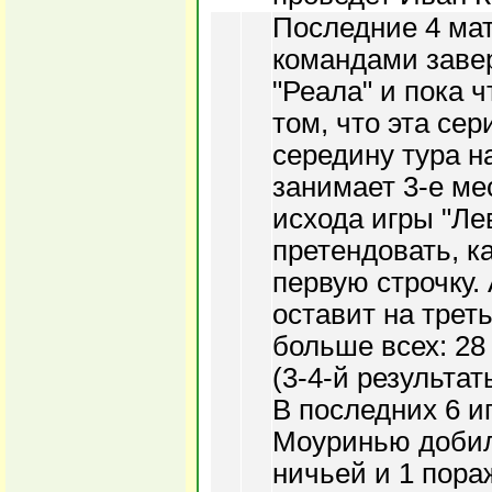
Последние 4 ма
командами заве
"Реала" и пока ч
том, что эта сер
середину тура н
занимает 3-е ме
исхода игры "Ле
претендовать, ка
первую строчку.
оставит на трет
больше всех: 28 
(3-4-й результат
В последних 6 и
Моуринью добил
ничьей и 1 пораж