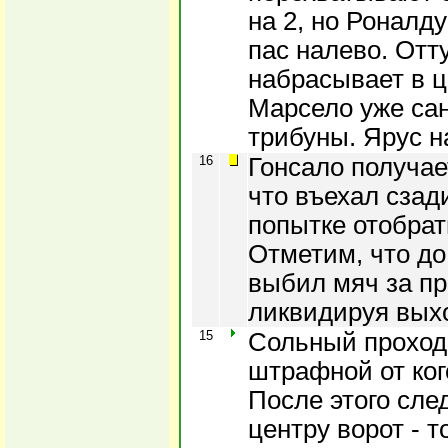
на 2, но Роналд
пас налево. Отт
набрасывает в 
Марсело уже сан
трибуны. Ярус н
16
Гонсало получае
что въехал сзад
попытке отобрат
Отметим, что до
выбил мяч за п
ликвидируя выхо
15
Сольный проход 
штрафной от кого
После этого сле
центру ворот - 