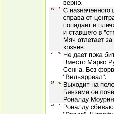
верно.
76
С назначенного 
справа от центр
попадает в плеч
и ставшего в "с
Мяч отлетает за
хозяев.
76
Не дает пока би
Вместо Марко Р
Сенна. Без форв
"Вильярреал".
75
Выходит на поле
Бензема он появ
Роналду Моурин
74
Роналду сбивают