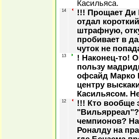
Касильяса.
14
!!! Прощает Ди
отдал короткий
штрафную, отк
пробивает в д
чуток не попад
13
! Наконец-то! 
пользу мадрид
офсайд Марко 
центру выскаки
Касильясом. Не
12
!!! Кто вообще 
"Вильярреал"?
чемпионов? Нав
Роналду на пра