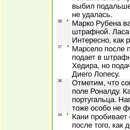
выбил подальше
не удалась.
38
Марко Рубена вал
штрафной. Ласа 
Интересно, как 
37
Марсело после п
подает в штраф
Хедира, но подач
Диего Лопесу.
36
Отметим, что с
поле Роналду. Ка
португальца. На
тоже особо не ф
34
Кани пробивает 
после того, как 