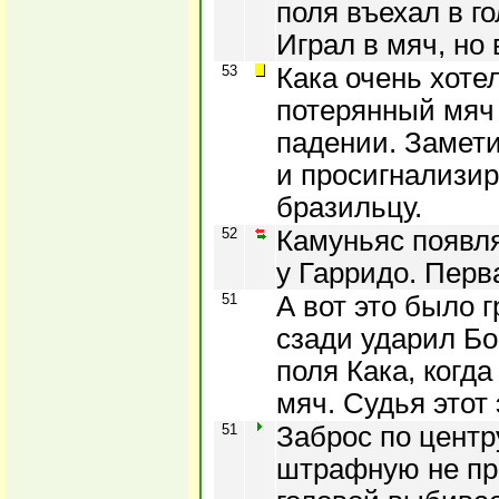
поля въехал в г
Играл в мяч, но
53
Кака очень хоте
потерянный мяч 
падении. Замети
и просигнализир
бразильцу.
52
Камуньяс появля
у Гарридо. Перв
51
А вот это было г
сзади ударил Бо
поля Кака, когд
мяч. Судья этот
51
Заброс по центр
штрафную не про