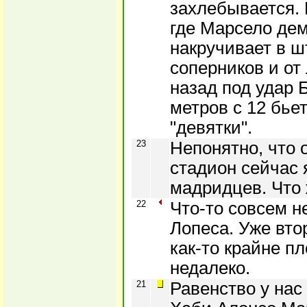
захлебывается. 
где Марсело дем
накручивает в 
соперников и от
назад под удар 
метров с 12 бье
"девятки".
23
Непонятно, что 
стадион сейчас я
мадридцев. Что 
22
Что-то совсем н
Лопеса. Уже вто
как-то крайне пл
недалеко.
21
Равенство у нас