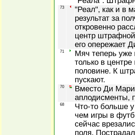
"Реала". Штрафн
73
"Реал", как и в 
результат за пол
откровенно расс
центр штрафной 
его опережает Д
71
Мяч теперь уже 
только в центре 
половине. К штр
пускают.
70
Вместо Ди Марии
аплодисменты, 
68
Что-то больше у
чем игры в футб
сейчас врезались
поля. Пострадал