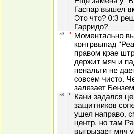
Еще замена у "
Гаспар вышел вм
Это что? 0:3 ре
Гарридо?
59
Моментально в
контрвыпад "Реа
правом крае шт
держит мяч и па
пенальти не дает
совсем чисто. Ч
залезает Бензем
58
Кани задался це
защитников сопе
ушел направо, с
центр, но там Р
выгрызает мяч у