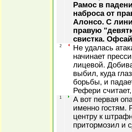
Рамос в паден
наброса от пра
Алонсо. С лини
правую "девятк
свистка. Офсай
2
Не удалась атак
начинает пресси
лицевой. Добива
выбил, куда глаз
борьбы, и падае
Рефери считает, 
1
А вот первая оп
именно гостям. 
центру к штрафн
притормозил и 