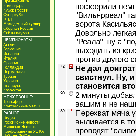
Премьер-лига
пофеерили немно
Календарь
Кубок России
"Вильярреал" та
Суперкубок
ФНЛ
ворота Касильяс
Молодежный турнир
Сборная России
Довольно легкая
Сайты клубов
"Реала", ну а "п
ЧЕМПИОНАТЫ:
Англия
выходить из кри
Германия
Испания
против другого 
Италия
Франция
+2
Не дал доиграт
Голландия
Португалия
свистнул. Ну, 
Турция
Украина
становится вт
Беларусь
Казахстан
90
2 минуты добавл
МЕЖСЕЗОНЬЕ:
Трансферы
вашим и не наш
Контрольные матчи
89
Перехват мяча 
РАЗНОЕ:
Видео
выливается в то,
Российские новости
Мировые Новости
проводят "сливо
Коэффициенты УЕФА
Рейтинг ФИФА