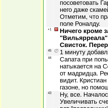
посоветовать Га
него даже скаме
Отметим, что пр
поле Роналду.
+1
Ничего кроме 
"Вильярреала"
Свисток. Пере
45
1 минуту добавл
44
Сапата при поп
натыкается на С
от мадридца. Ре
видит. Кристиан
газоне, но помо
43
Ну, все. Началос
Увеличивать счет