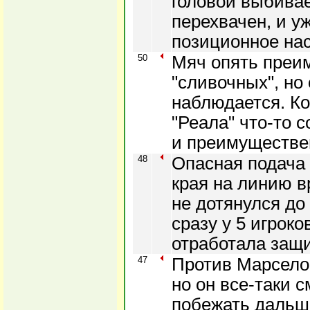
головой выбива
перехвачен, и у
позиционное на
50
Мяч опять преи
"сливочных", но 
наблюдается. Ко
"Реала" что-то с
и преимуществен
48
Опасная подача 
края на линию в
не дотянулся до
сразу у 5 игроко
отработала защи
47
Против Марсело
но он все-таки с
побежать дальш