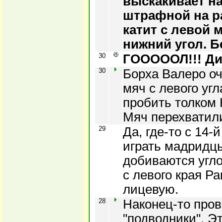
выскакивает н
штрафной на р
катит с левой 
нижний угол. Б
30
ГОООООЛ!!! Ди 
30
Борха Валеро о
мяч с левого угл
пробить толком 
Мяч перехватил
29
Да, где-то с 14
играть мадридцы
добиваются угло
с левого края Р
лицевую.
28
Наконец-то пров
"подводники". Э