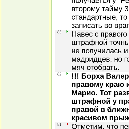
получается у "Ре
второму тайму 
стандартные, то
записать во вра
83
Навес с правого
штрафной точны
не получилась и
мадридцев, но г
мяч отобрать.
82
!!! Борха Вале
правому краю 
Марио. Тот раз
штрафной у пра
правой в ближн
красивом прыжк
81
Отметим, что пе