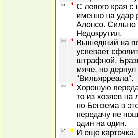
57
С левого края с
именно на удар 
Алонсо. Сильно 
Недокрутил.
56
Вышедший на по
успевает сфолит
штрафной. Браз
мяче, но дернул
"Вильярреала".
56
Хорошую переда
то из хозяев на
но Бензема в эт
передачу не пош
один на один.
54
И еще карточка.