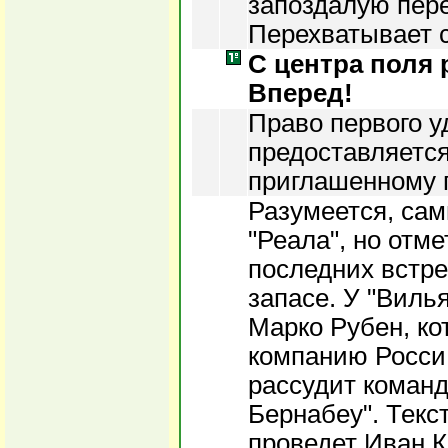
запоздалую пере
Перехватывает 
С центра поля
Вперед!
Право первого у
предоставляется
приглашенному 
Разумеется, сам
"Реала", но отме
последних встреч
запасе. У "Виль
Марко Рубен, ко
компанию Росси 
рассудит команд
Бернабеу". Тек
проведет Иван К