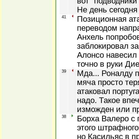
вот "подводники"
Не день сегодня
41
Позиционная ат
переводом напр
Анхель попробов
заблокировал за
Алонсо навесил 
точно в руки Дие
39
Мда... Роналду 
мяча просто теря
атаковал португ
надо. Такое впеч
изможден или п
38
Борха Валеро с 
этого штрафного
но Касильяс в п