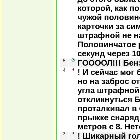
которой, как п
чужой половине
карточки за си
штрафной не н
Половинчатое 
секунд через 10
5
ГООООЛ!!! Бенз
4
! И сейчас мог
но на заброс о
угла штрафной
откликнуться 
проталкивал в 
прыжке снаряд
метров с 8. Нет
3
! Шикарный го