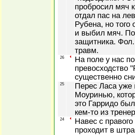
пробросил мяч к
отдал пас на ле
Рубена, но того
и выбил мяч. П
защитника. Фол.
травм.
26
На поле у нас п
превосходство "
существенно сн
25
Перес Ласа уже 
Моуринью, котор
это Гарридо бы
кем-то из тренер
24
Навес с правого
проходит в штра