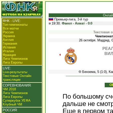
Онлай
Премьер-лига, 3-й тур
ФНК - LIVE:
19:30.
Факел - Ахмат - 0:0
Топ-чемпионаты
Все матчи
Россия
Текстовая 
Украина
Чемпионат 
Англия
26 октября. Мадрид. 
Германия
Испания
РЕАЛ
Италия
ВИЛ
Франция
Лига Чемпионов
Лига Европы
LIVE:
Бензема, 5 (1:0), Как
Live-результаты
Текстовые Онлайн
трансляции
О
СОРЕВНОВАНИЯ:
ЧМ 2018
Лига Чемпионов
По большому сче
Лига Европы
Суперкубок УЕФА
дальше не смотр
Клубный ЧМ
Еще в первом т
РОССИЯ: