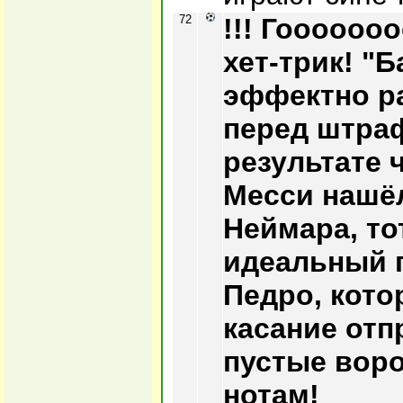
72
!!! Гооооооо
хет-трик! "
эффектно р
перед штраф
результате 
Месси нашё
Неймара, то
идеальный 
Педро, кото
касание отп
пустые воро
нотам!