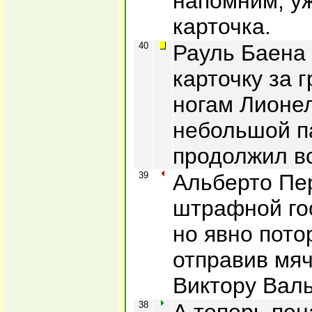
напомним, уж
карточка.
40
Рауль Баена
карточку за 
ногам Лионе
небольшой п
продолжил вс
39
Альберто Пе
штрафной го
но явно пото
отправив мяч
Виктору Валь
38