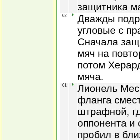
защитника м
62
Дважды подр
угловые с пр
Сначала защ
мяч на повто
потом Херард
мяча.
61
Лионель Месс
фланга смест
штрафной, гд
оппонента и 
пробил в бли