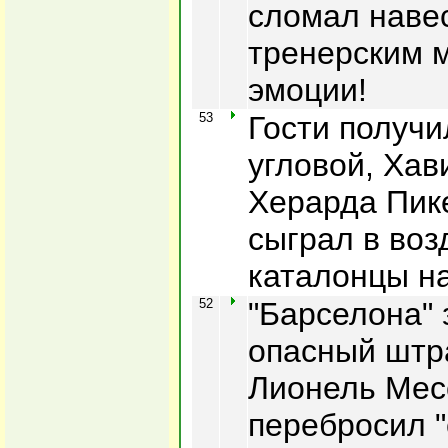
сломал наве
тренерским м
эмоции!
53
Гости получи
угловой, Хав
Херарда Пике
сыграл в воз
каталонцы н
52
"Барселона"
опасный штр
Лионель Мес
перебросил "