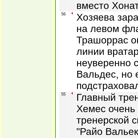
вместо Хона
56
Хозяева зар
на левом фла
Трашоррас о
линии вратар
неуверенно 
Вальдес, но 
подстрахова
55
Главный тре
Хемес очень
тренерской с
"Райо Вальек