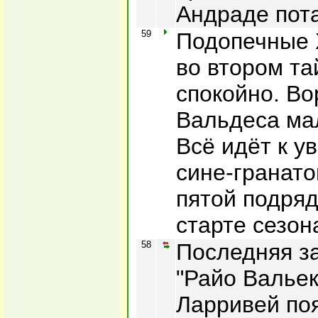
Андраде пота
59
Подопечные 
во втором та
спокойно. Во
Вальдеса мал
Всё идёт к у
сине-гранато
пятой подряд
старте сезон
58
Последняя з
"Райо Вальек
Ларривей по