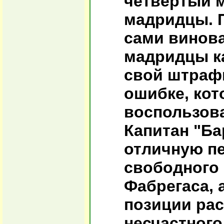
четвёртый 
мадридцы. 
сами винова
мадридцы к
свой штрафн
ошибке, кот
воспользова
Капитан "Б
отличную пе
свободного
Фабрегаса, 
позиции ра
несчастного