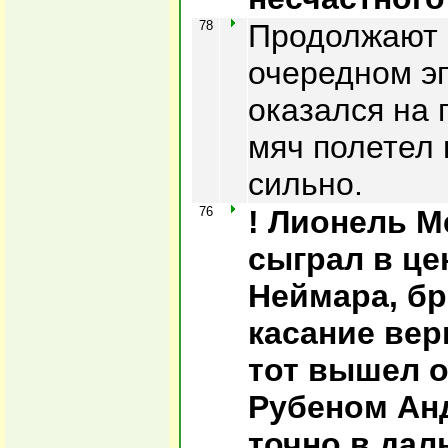
78
Продолжают а
очередном э
оказался на 
мяч полетел 
сильно.
76
! Лионель М
сыграл в це
Неймара, бр
касание вер
тот вышел о
Рубеном Ан
точно в дал