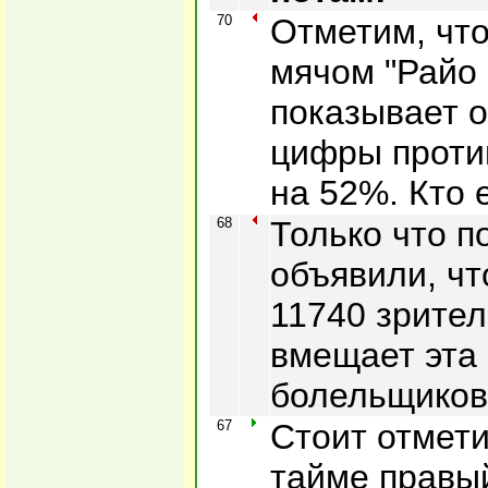
70
Отметим, чт
мячом "Райо
показывает 
цифры проти
на 52%. Кто 
68
Только что п
объявили, чт
11740 зрител
вмещает эта
болельщиков
67
Стоит отмети
тайме правы