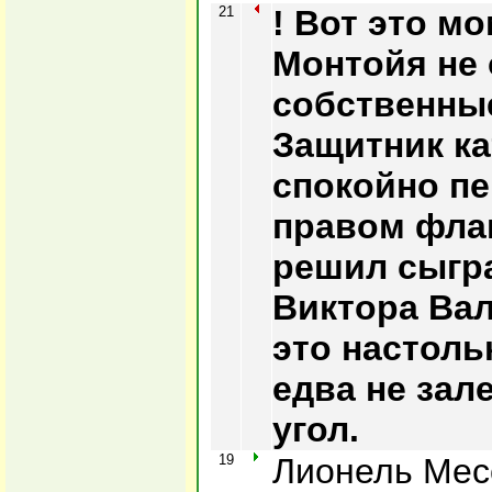
21
! Вот это м
Монтойя не 
собственны
Защитник к
спокойно пе
правом фла
решил сыгра
Виктора Вал
это настоль
едва не зал
угол.
19
Лионель Мес