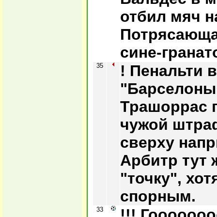
отбил мяч н
Потрясающа
сине-гранат
35
! Пенальти 
"Барселоны
Трашоррас 
чужой штраф
сверху напр
Арбитр тут 
"точку", хо
спорным.
33
!!! Гооооооо