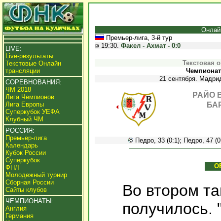
Онлай
Премьер-лига, 3-й тур
19:30.
Факел - Ахмат - 0:0
LIVE:
Live-результаты
Текстовая 
Текстовые Онлайн
трансляции
Чемпионат 
21 сентября. Мадрид
СОРЕВНОВАНИЯ:
ЧМ 2018
РАЙО 
Лига Чемпионов
Лига Европы
БА
Суперкубок УЕФА
Клубный ЧМ
РОССИЯ:
Премьер-лига
Педро, 33 (0:1); Педро, 47 (0:
Календарь
Кубок России
Суперкубок
О
ФНЛ
Молодежный турнир
Сборная России
Во втором т
Сайты клубов
ЧЕМПИОНАТЫ:
получилось. 
Англия
Германия