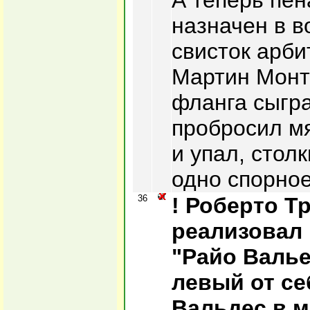
А теперь пен
назначен в в
свисток арби
Мартин Монт
фланга сыгра
пробросил м
и упал, стол
одно спорно
36
! Роберто Т
реализовал 
"Райо Валье
левый от се
Вальдес в 