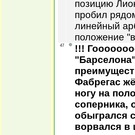
позицию Лио
пробил рядом
линейный ар
положение "в
47
!!! Гооооооо
"Барселона"
преимущест
Фабрегас жё
ногу на пол
соперника, 
обыгрался с
ворвался в