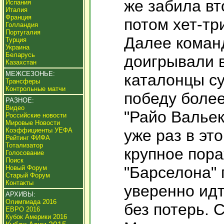
же забила вт
Испания
Италия
Франция
потом хет-тр
Голландия
Португалия
Далее коман
Турция
Украина
Беларусь
доигрывали в
Казахстан
МЕЖСЕЗОНЬЕ:
каталонцы с
Трансферы
Контрольные матчи
победу более
РАЗНОЕ:
Видео
"Райо Вальек
Российские новости
Мировые Новости
Коэффициенты УЕФА
уже раз в эт
Рейтинг ФИФА
Тотализатор
крупное пора
Голосование
Поиск
"Барселона"
Новый Форум
Старый Форум
Контакты
уверенно идт
АРХИВЫ:
Олимпиада 2016
без потерь. 
ЕВРО 2016
Кубок Америки 2016