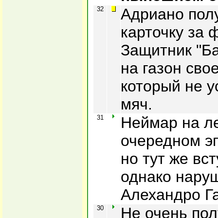
32
Адриано пол
карточку за 
Защитник "Б
на газон сво
который не у
мяч.
31
Неймар на л
очередном эп
но тут же вст
однако нару
Алехандро Г
30
Не очень пол