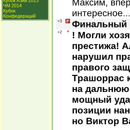
Максим, впе
Кубок Азии 2015
ЧМ 2014
интересное..
Кубок
Конфедераций
+3
Финальный 
+2
! Могли хоз
престижа! А
нарушил пра
правого защ
Трашоррас 
на дальнюю 
мощный уда
позиции нан
но Виктор В