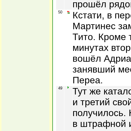
прошёл рядо
50
Кстати, в пе
Мартинес за
Тито. Кроме 
минутах втор
вошёл Адриа
занявший ме
Переа.
49
Тут же катал
и третий сво
получилось.
в штрафной 