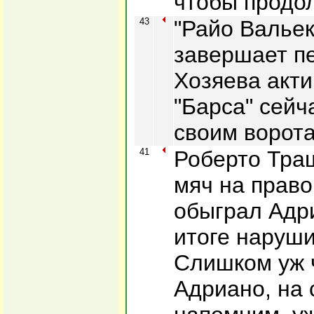
чтобы продол
43
"Райо Вальек
завершает п
Хозяева акти
"Барса" сейч
своим ворот
41
Роберто Тра
мяч на право
обыграл Адри
итоге наруши
Слишком уж 
Адриано, на 