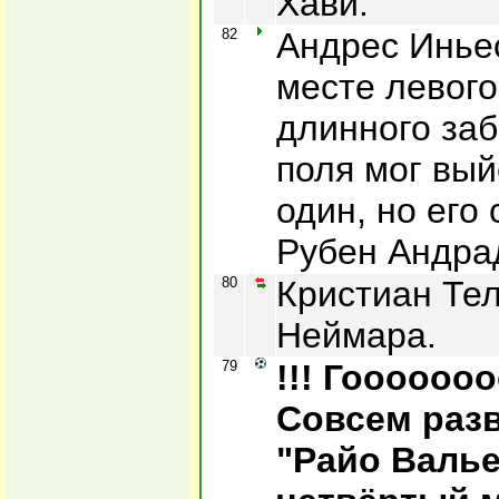
Хави.
82
Андрес Инье
месте левого
длинного заб
поля мог вый
один, но его
Рубен Андра
80
Кристиан Те
Неймара.
79
!!! Гооооооо
Совсем раз
"Райо Валье