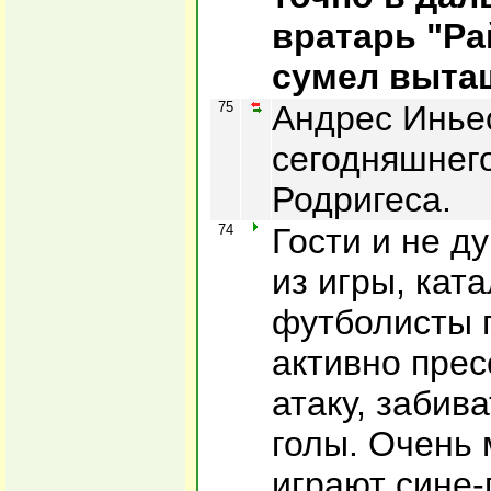
вратарь "Ра
сумел вытащ
75
Андрес Инье
сегодняшнег
Родригеса.
74
Гости и не д
из игры, кат
футболисты 
активно прес
атаку, забив
голы. Очень
играют сине-