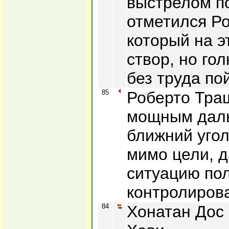
выстрелом п
отметился Р
который на э
створ, но го
без труда по
85
Роберто Тра
мощным даль
ближний угол
мимо цели, д
ситуацию по
контролиров
84
Хонатан Дос