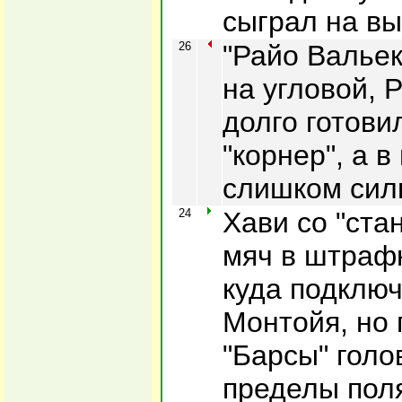
сыграл на вы
26
"Райо Вальек
на угловой, 
долго готови
"корнер", а в
слишком сил
24
Хави со "ста
мяч в штраф
куда подклю
Монтойя, но
"Барсы" голо
пределы поля