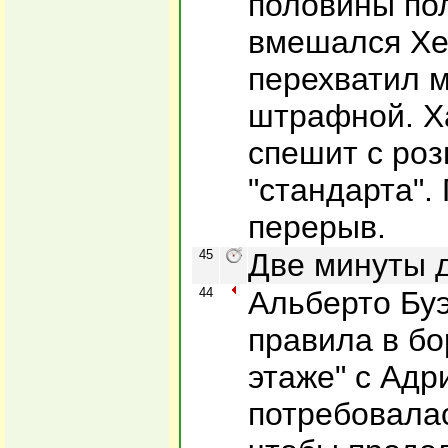
половины пол
вмешался Хе
перехватил м
штрафной. Х
спешит с ро
"стандарта".
перерыв.
45
Две минуты 
44
Альберто Бу
правила в бо
этаже" с Адр
потребовала