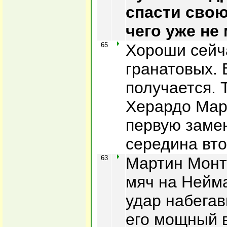
спасти свою
чего уже не 
65
Хороши сейча
гранатовых. 
получается. 
Херардо Мар
первую замен
середина вто
63
Мартин Монт
мяч на Нейма
удар набега
его мощный 