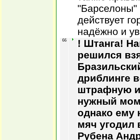
"Барселоны"
действует го
надёжно и ув
66
! Штанга! Н
решился взя
Бразильски
дриблинге в
штрафную и
нужный моме
однако ему н
мяч угодил 
Рубена Андр