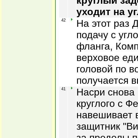
круглый зад
уходит на у
42
На этот раз 
подачу с угл
фланга, Ком
верховое еди
головой по в
получается 
41
Насри снова
круглого с Ф
навешивает 
защитник "В
за пределы п