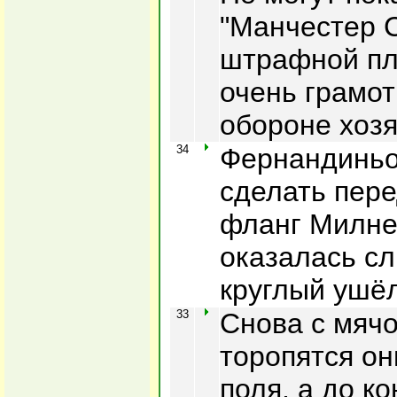
"Манчестер С
штрафной пл
очень грамот
обороне хозя
34
Фернандиньо
сделать пере
фланг Милнер
оказалась с
круглый ушёл
33
Снова с мячо
торопятся он
поля, а до к