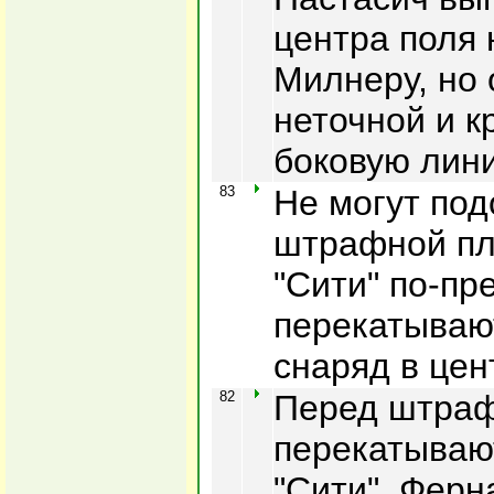
центра поля
Милнеру, но 
неточной и к
боковую лин
83
Не могут под
штрафной пл
"Сити" по-пр
перекатываю
снаряд в цен
82
Перед штра
перекатываю
"Сити", Фер