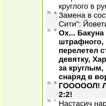
круглого в ру
73
Замена в со
Сити": Йовет
72
Ох... Бакуна
штрафного,
перелетел с
девятку, Ха
за круглым,
снаряд в во
72
ГОООООЛ! Л
2:2!
70
Настасич на