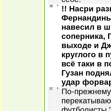
38
!! Насри ра
Фернандинь
навесил в 
соперника, 
выходе и Д
круглого в 
всё таки в 
Гузан подня
удар форва
37
По-прежнему
перекатывают
футболисты 