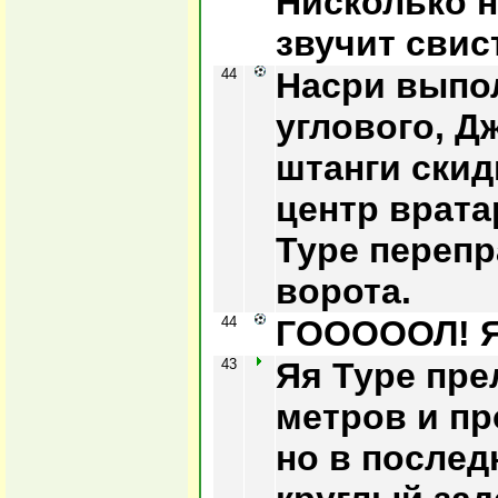
Нисколько н
звучит свис
44
Насри выпол
углового, Д
штанги скид
центр врата
Туре перепр
ворота.
44
ГОООООЛ! Яя
43
Яя Туре пре
метров и пр
но в послед