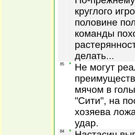
По-прежнему
круглого игр
половине пол
команды пох
растерянност
делать...
85
Не могут реа
преимуществ
мячом в гол
"Сити", на п
хозяева лож
удар.
84
Настасич вы