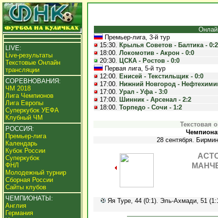
Онлай
Премьер-лига, 3-й тур
15:30.
Крылья Советов - Балтика - 0:2
LIVE:
18:00.
Локомотив - Акрон - 0:0
Live-результаты
20:30.
ЦСКА - Ростов - 0:0
Текстовые Онлайн
Первая лига, 5-й тур
трансляции
12:00.
Енисей - Текстильщик - 0:0
СОРЕВНОВАНИЯ:
17:00.
Нижний Новгород - Нефтехимик 
ЧМ 2018
17:00.
Урал - Уфа - 3:0
Лига Чемпионов
17:00.
Шинник - Арсенал - 2:2
Лига Европы
18:00.
Торпедо - Сочи - 1:2
Суперкубок УЕФА
Клубный ЧМ
Текстовая 
РОССИЯ:
Чемпионат
Премьер-лига
28 сентября. Бирмин
Календарь
Кубок России
АСТО
Суперкубок
ФНЛ
МАНЧ
Молодежный турнир
Сборная России
Сайты клубов
ЧЕМПИОНАТЫ:
Яя Туре, 44 (0:1). Эль-Ахмади, 51 (1:1
Англия
Германия