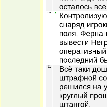
осталось все
32
Контролирую
снаряд игрок
поля, Ферна
вывести Нег
оперативный 
последний б
31
Всё таки дош
штрафной со
решился на у
круглый про
штангой.