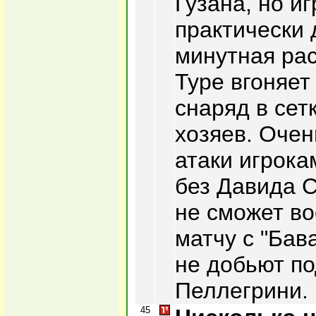
Гузана, но и
практически 
минутная ра
Туре вгоняе
снаряд в сет
хозяев. Очен
атаки игрока
без Давида С
не сможет во
матчу с "Бав
не добьют п
Пеллегрини.
45