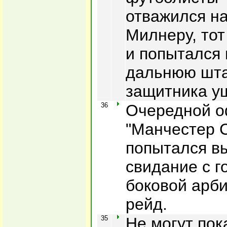
отважился н
Милнеру, тот
и попытался 
дальнюю штан
защитника уш
36
Очередной о
"Манчестер С
попытался в
свидание с г
боковой арби
рейд.
35
Не могут по