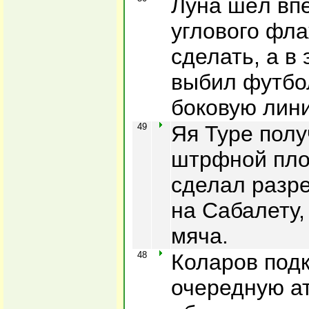
Луна шёл впе
углового фла
сделать, а в
выбил футбо
боковую лин
49
Яя Туре полу
штрфной пло
сделал разр
на Сабалету,
мяча.
48
Коларов под
очередную ат