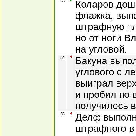
55
Коларов дош
флажка, вып
штрафную пл
но от ноги В
на угловой.
54
Бакуна выпол
углового с л
выиграл вер
и пробил по 
получилось 
53
Делф выполн
штрафного 