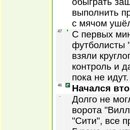
обыграть за
выполнить пр
с мячом ушёл
47
С первых мин
футболисты 
взяли кругло
контроль и д
пока не идут.
46
Начался вто
-
Долго не мог
ворота "Вил
"Сити", все 