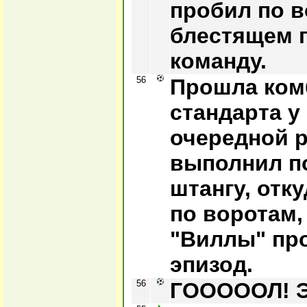
пробил по в
блестящем 
команду.
56
Прошла ком
стандарта у
очередной р
выполнил п
штангу, отк
по воротам,
"Виллы" про
эпизод.
56
ГОООООЛ! Эд