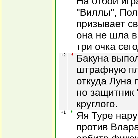
На отбой иг
"Виллы", По
призывает св
она не шла в
три очка сего
+2
Бакуна выпо
штрафную пл
откуда Луна 
но защитник 
круглого.
+1
Яя Туре нар
против Влара