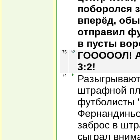
поборолся з
вперёд, обы
отправил ф
в пусты вор
75
ГОООООЛ! А
3:2!
74
Разыгрывают
штрафной п
футболисты "
Фернандиньо
заброс в штр
сыграл вним