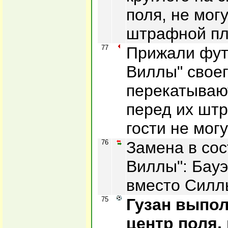
поля, не мог
штрафной пл
77
Прижали фут
Виллы" своег
перекатывают
перед их шт
гости не мог
76
Замена в сос
Виллы": Бауэ
вместо Силл
75
Гузан выпол
центр поля,