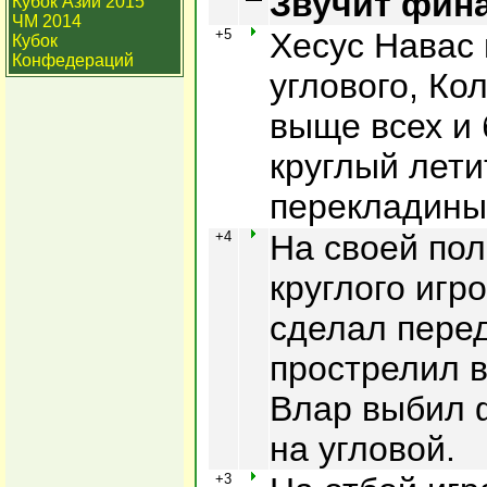
Звучит фин
Кубок Азии 2015
ЧМ 2014
+5
Хесус Навас 
Кубок
Конфедераций
углового, Ко
выще всех и 
круглый лет
перекладины
+4
На своей пол
круглого игр
сделал перед
прострелил 
Влар выбил 
на угловой.
+3