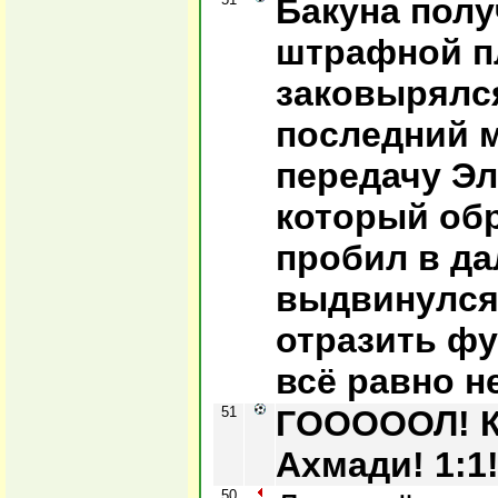
Бакуна полу
штрафной п
заковырялся
последний 
передачу Эл
который обр
пробил в да
выдвинулся
отразить ф
всё равно не
51
ГОООООЛ! К
Ахмади! 1:1
50