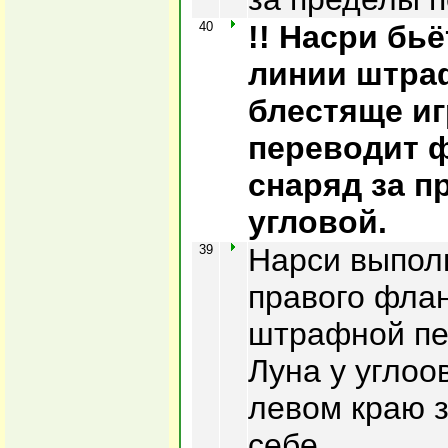
40
!! Насри бь
линии штраф
блестяще иг
переводит 
снаряд за п
угловой.
39
Нарси выполн
правого флан
штрафной пе
Луна у углоо
левом краю з
себе.