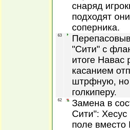
снаряд игрок
подходят они
соперника.
63
Перепасовыв
"Сити" с фла
итоге Навас
касанием отп
штрфную, но 
голкиперу.
62
Замена в со
Сити": Хесус
поле вместо 