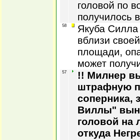
головой по в
получилось 
58
Якуба Силла
вблизи свое
площади, оп
может получи
57
!! Милнер в
штрафную 
соперника, 
Виллы" вын
головой на
откуда Негр