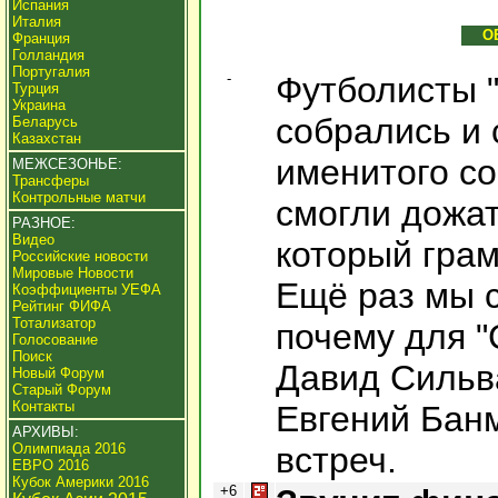
Испания
Италия
О
Франция
Голландия
Португалия
-
Футболисты 
Турция
Украина
собрались и 
Беларусь
Казахстан
именитого со
МЕЖСЕЗОНЬЕ:
Трансферы
Контрольные матчи
смогли дожат
РАЗНОЕ:
Видео
который грам
Российские новости
Мировые Новости
Ещё раз мы с
Коэффициенты УЕФА
Рейтинг ФИФА
Тотализатор
почему для "
Голосование
Поиск
Давид Сильв
Новый Форум
Старый Форум
Контакты
Евгений Бан
АРХИВЫ:
Олимпиада 2016
встреч.
ЕВРО 2016
Кубок Америки 2016
+6