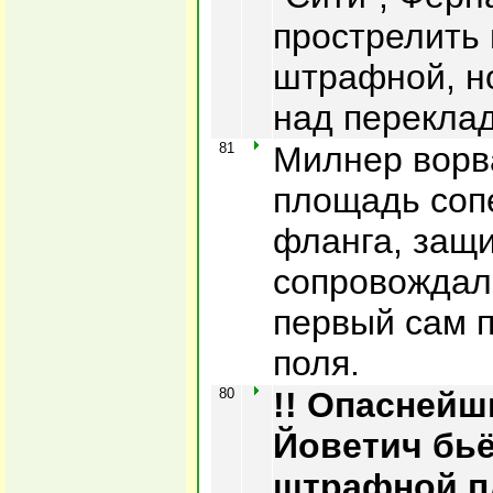
прострелить 
штрафной, н
над перекла
81
Милнер ворв
площадь соп
фланга, защи
сопровождал 
первый сам 
поля.
80
!! Опаснейш
Йоветич бьё
штрафной п