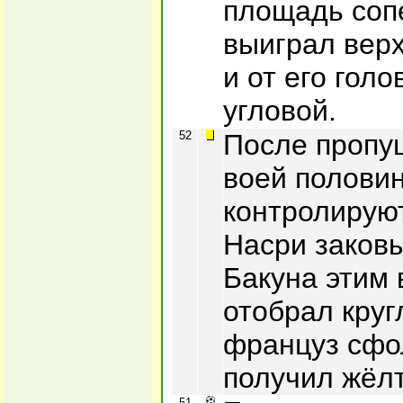
площадь соп
выиграл вер
и от его гол
угловой.
52
После пропу
воей полови
контролируют
Насри заков
Бакуна этим 
отобрал круг
француз сфол
получил жёлт
51