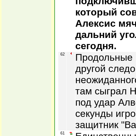
подключивш
который сов
Алексис мяч
дальний уг
сегодня.
62
Продольные 
другой следо
неожиданног
там сыграл Н
под удар Алв
секунды игр
защитник "В
61