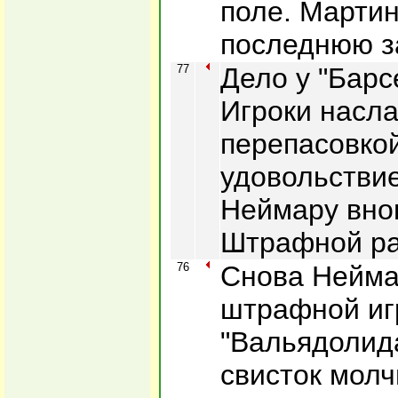
поле. Марти
последнюю з
77
Дело у "Барс
Игроки насл
перепасовкой
удовольствие
Неймару вно
Штрафной ра
76
Снова Нейма
штрафной иг
"Вальядолид
свисток молч