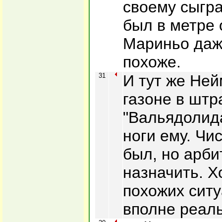
своему сыгра
был в метре 
Мариньо даж
похоже.
31
И тут же Ней
газоне в шт
"Вальядолида
ноги ему. Чи
был, но арби
назначить. Х
похожих ситу
вполне реаль