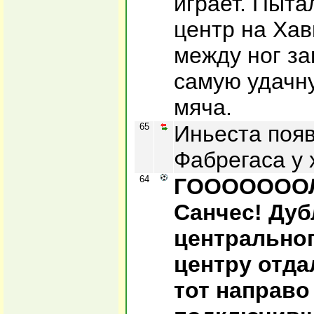
играет. Пыта
центр на Хав
между ног за
самую удачн
мяча.
65
Иньеста поя
Фабрегаса у 
64
ГОООООООЛ
Санчес! Дубл
центральног
центру отда
тот направо