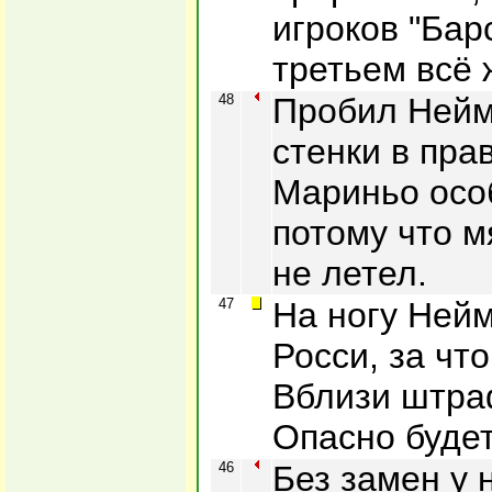
игроков "Бар
третьем всё 
48
Пробил Нейм
стенки в пра
Мариньо осо
потому что м
не летел.
47
На ногу Ней
Росси, за чт
Вблизи штра
Опасно будет
46
Без замен у 