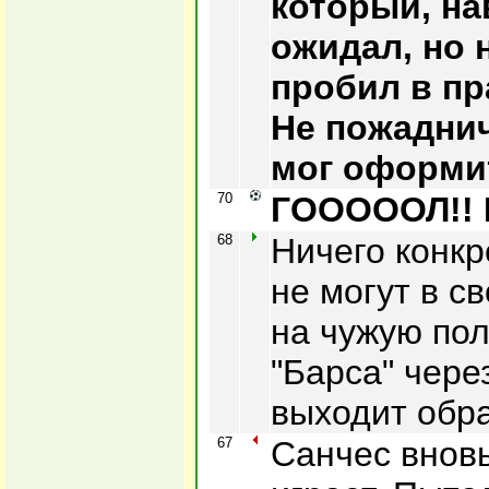
который, на
ожидал, но 
пробил в пр
Не пожаднич
мог оформит
70
ГОООООЛ!! 
68
Ничего конкр
не могут в с
на чужую пол
"Барса" чере
выходит обра
67
Санчес внов