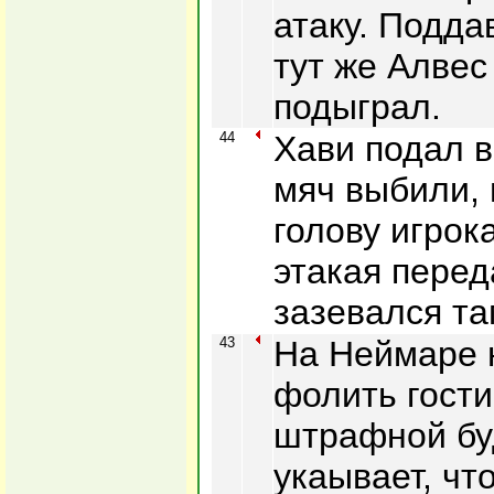
атаку. Подда
тут же Алвес
подыграл.
44
Хави подал в
мяч выбили,
голову игрок
этакая перед
зазевался т
43
На Неймаре 
фолить гости
штрафной бу
укаывает, что