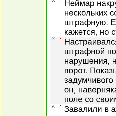
30
Неймар накр
нескольких с
штрафную. Е
кажется, но с
29
Настраивалс
штрафной по
нарушения, 
ворот. Пока
задумчивого 
он, наверняк
поле со свои
28
Завалили в а