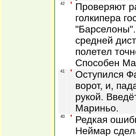
42
Проверяют р
голкипера го
"Барселоны".
средней дист
полетел точн
Способен Ма
41
Оступился Фа
ворот, и, па
рукой. Введё
Мариньо.
40
Редкая ошибк
Неймар сдел