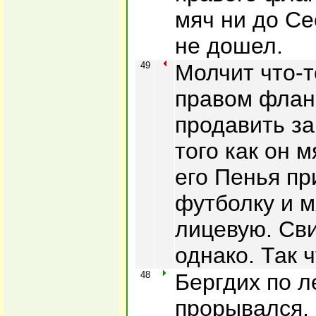
мяч ни до Се
не дошел.
49
Молчит что-т
правом флан
продавить за
того как он 
его Пенья пр
футболку и м
лицевую. Св
однако. Так ч
48
Бергдих по 
прорывался,