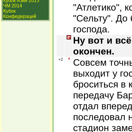
Кубок Азии 2015
"Атлетико", 
ЧМ 2014
Кубок
"Сельту". До
Конфедераций
господа.
Ну вот и всё
окончен.
+2
Совсем точн
выходит у го
броситься в 
передачу Бар
отдал вперед
последовал н
стадион заме