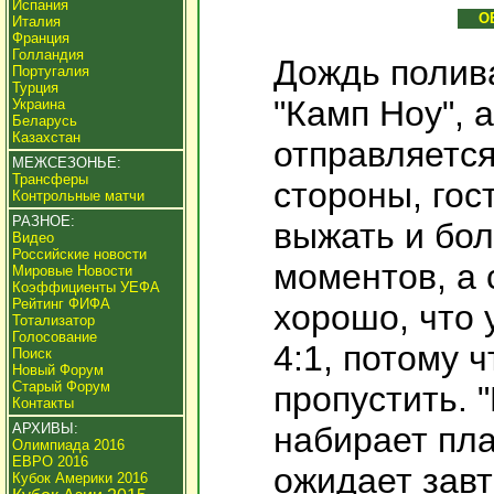
Испания
О
Италия
Франция
Голландия
Дождь полив
Португалия
Турция
"Камп Ноу", 
Украина
Беларусь
Казахстан
отправляется
МЕЖСЕЗОНЬЕ:
Трансферы
стороны, гос
Контрольные матчи
РАЗНОЕ:
выжать и бол
Видео
Российские новости
моментов, а 
Мировые Новости
Коэффициенты УЕФА
Рейтинг ФИФА
хорошо, что 
Тотализатор
Голосование
4:1, потому 
Поиск
Новый Форум
Старый Форум
пропустить. 
Контакты
АРХИВЫ:
набирает пла
Олимпиада 2016
ЕВРО 2016
ожидает зав
Кубок Америки 2016