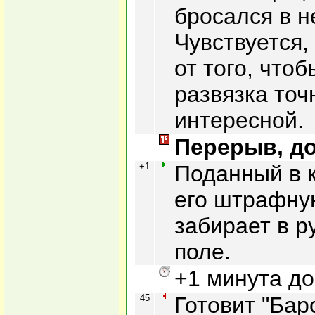
бросался в н
Чувствуется,
от того, что
развязка точ
интересной.
Перерыв, до
+1
Поданный в к
его штрафну
забирает в р
поле.
+1 минута до
45
Готовит "Ба