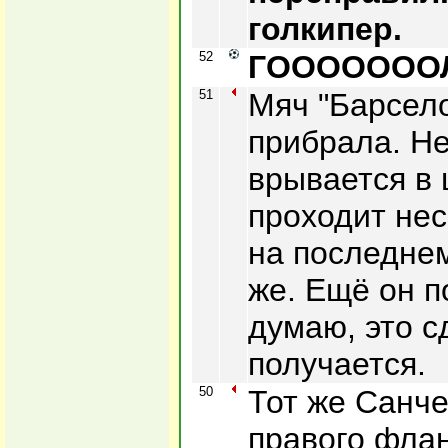
голкипер.
52
ГОООООООЛ!
51
Мяч "Барсело
прибрала. Н
врывается в
проходит нес
на последнем
же. Ещё он п
думаю, это с
получается.
50
Тот же Санче
правого фла