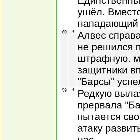
Единственны
ушёл. Вместо
нападающий 
60
Алвес справа
не решился 
штрафную. м
защитники в
"Барсы" успе
59
Редкую выла
прервала "Ба
пытается св
атаку развит
нас.