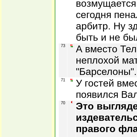
возмущается
сегодня пена
арбитр. Ну з
быть и не бы
73
А вместо Тел
неплохой мат
"Барселоны".
71
У гостей вме
появился Ва
70
Это выгляде
издевательс
правого фла