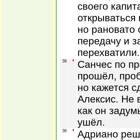
своего капит
открываться 
но рановато 
передачу и з
перехватили.
39
Санчес по п
прошёл, проб
но кажется 
Алексис. Не 
как он задум
ушёл.
38
Адриано реш