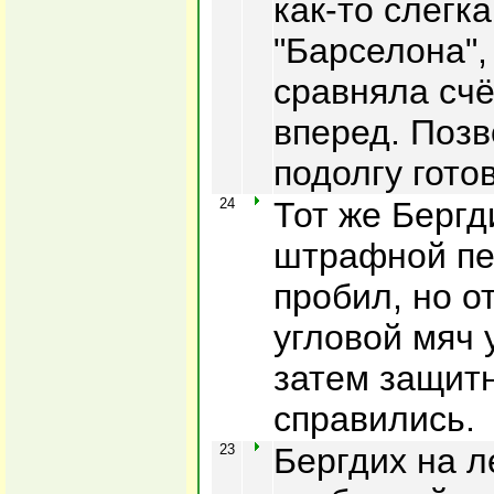
как-то слегк
"Барселона",
сравняла счё
вперед. Поз
подолгу гото
24
Тот же Бергд
штрафной пе
пробил, но о
угловой мяч 
затем защит
справились.
23
Бергдих на л