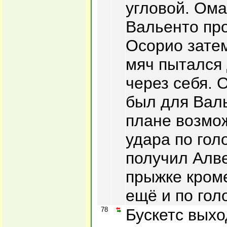
угловой. Ома
Вальенто про
Осорио зате
мяч пытался
через себя. 
был для Валь
плане возмо
удара по гол
получил Алве
прыжке кроме
ещё и по гол
78
Бускетс выхо