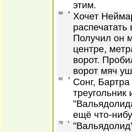
этим.
84
Хочет Нейма
распечатать 
Получил он м
центре, метр
ворот. Проби
ворот мяч уш
82
Сонг, Бартра
треугольник 
"Вальядолид
ещё что-нибу
79
"Вальядолид