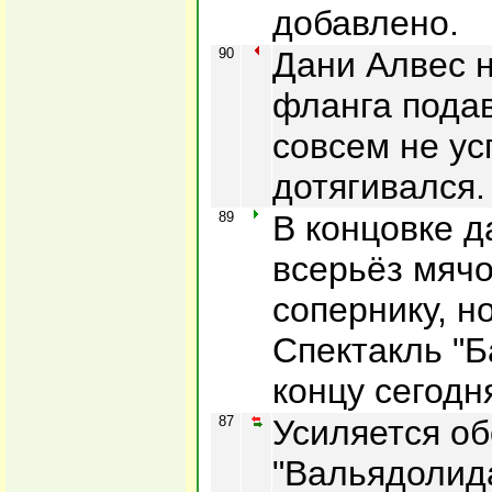
добавлено.
90
Дани Алвес н
фланга подав
совсем не ус
дотягивался.
89
В концовке д
всерьёз мячо
сопернику, н
Спектакль "Б
концу сегодн
87
Усиляется о
"Вальядолида