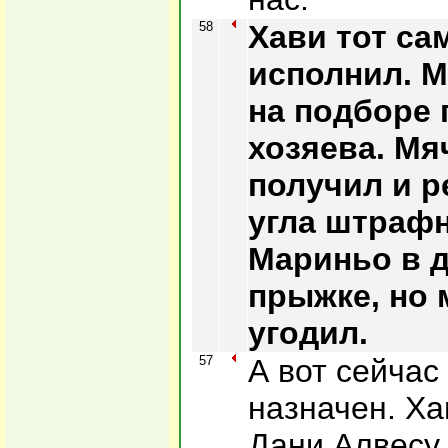
58
Хави тот са
исполнил. М
на подборе
хозяева. Мя
получил и р
угла штрафн
Мариньо в 
прыжке, но 
угодил.
57
А вот сейча
назначен. Ха
Дани Алвесу,