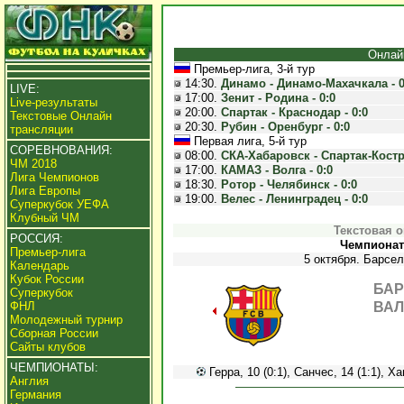
Онлай
Премьер-лига, 3-й тур
14:30.
Динамо - Динамо-Махачкала - 0
LIVE:
17:00.
Зенит - Родина - 0:0
Live-результаты
20:00.
Спартак - Краснодар - 0:0
Текстовые Онлайн
20:30.
Рубин - Оренбург - 0:0
трансляции
Первая лига, 5-й тур
СОРЕВНОВАНИЯ:
08:00.
СКА-Хабаровск - Спартак-Костр
ЧМ 2018
17:00.
КАМАЗ - Волга - 0:0
Лига Чемпионов
18:30.
Ротор - Челябинск - 0:0
Лига Европы
19:00.
Велес - Ленинградец - 0:0
Суперкубок УЕФА
Клубный ЧМ
Текстовая 
РОССИЯ:
Чемпионат 
Премьер-лига
5 октября. Барсел
Календарь
Кубок России
БАР
Суперкубок
ФНЛ
ВАЛ
Молодежный турнир
Сборная России
Сайты клубов
ЧЕМПИОНАТЫ:
Герра, 10 (0:1), Санчес, 14 (1:1), Ха
Англия
Германия