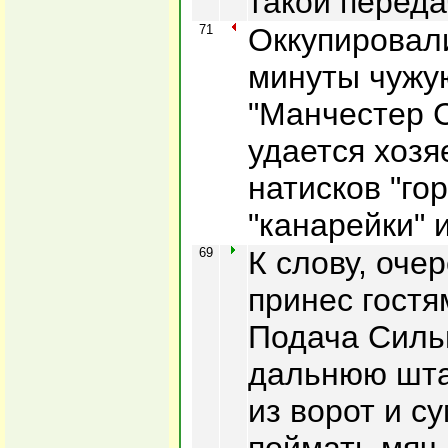
такой переда
71
Оккупировал
минуты чужу
"Манчестер С
удается хозя
натисков "го
"канарейки" 
69
К слову, оче
принес гостя
Подача Силь
дальнюю шта
из ворот и с