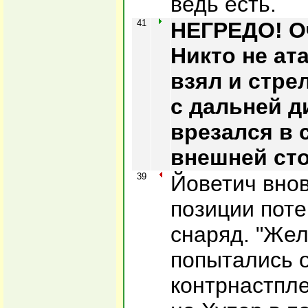
ведь есть.
41
НЕГРЕДО! О
Никто не ата
взял и стре
с дальней д
врезался в с
внешней ст
39
Йоветич внов
позиции пот
снаряд. "Же
попытались 
контрнастпле