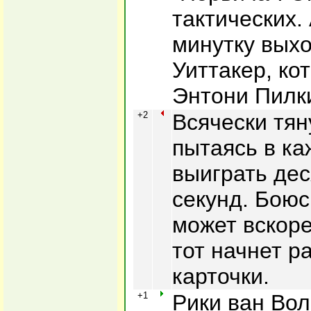
тактических.
минутку вых
Уиттакер, ко
Энтони Пилк
+2
Всячески тян
пытаясь в ка
выиграть дес
секунд. Боюс
может вскоре
тот начнет р
карточки.
+1
Рики ван Во