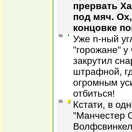
прервать Х
под мяч. Ох,
концовке п
86
Уже n-ный уг
"горожане" у
закрутил сна
штрафной, гд
огромным ус
отбиться!
85
Кстати, в одн
"Манчестер 
Волфсвинкел