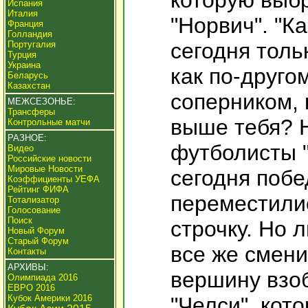
которую выб
Испания
Италия
"Норвич". "К
Франция
Голландия
сегодня толь
Португалия
Турция
Украина
как по-другом
Беларусь
Казахстан
соперником, 
МЕЖСЕЗОНЬЕ:
Трансферы
выше тебя? 
Контрольные матчи
РАЗНОЕ:
футболисты 
Видео
Российские новости
Мировые Новости
сегодня побе
Коэффициенты УЕФА
Рейтинг ФИФА
переместили
Тотализатор
Голосование
Поиск
строчку. Но 
Новый Форум
Старый Форум
все же смени
Контакты
АРХИВЫ:
вершину взо
Олимпиада 2016
ЕВРО 2016
Кубок Америки 2016
"Челси", кот