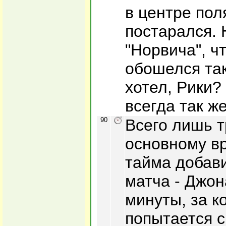
в центре пол
постарался. 
"Норвича", ч
обошелся так 
хотел, Рики?
всегда так ж
90
Всего лишь т
основному в
тайма добав
матча - Джон
минуты, за к
попытается с