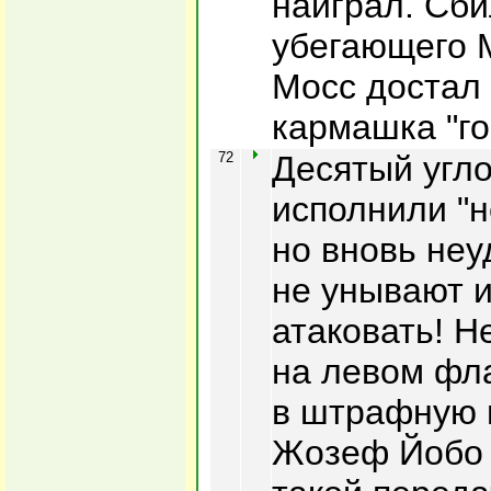
наиграл. Сби
убегающего 
Мосс достал
кармашка "го
72
Десятый угло
исполнили "н
но вновь неу
не унывают 
атаковать! Н
на левом фл
в штрафную 
Жозеф Йобо 