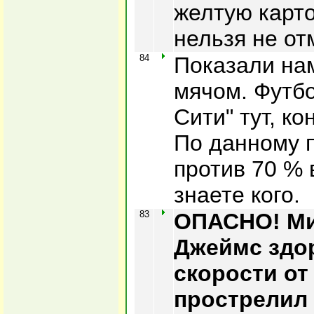
желтую карто
нельзя не от
84
Показали на
мячом. Футб
Сити" тут, ко
По данному 
против 70 % 
знаете кого.
83
ОПАСНО! Ми
Джеймс здо
скорости от
прострелил