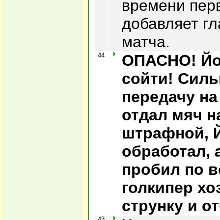
времени пер
добавляет г
матча.
44
ОПАСНО! Йо
сойти! Силь
передачу на
отдал мяч н
штрафной, 
обработал, 
пробил по в
голкипер хо
струнку и о
43