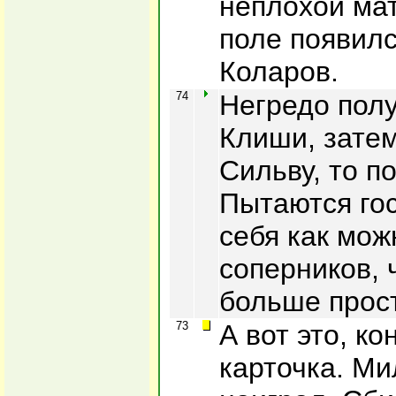
неплохой мат
поле появил
Коларов.
74
Негредо полу
Клиши, затем
Сильву, то п
Пытаются го
себя как мо
соперников, 
больше прос
73
А вот это, к
карточка. Ми