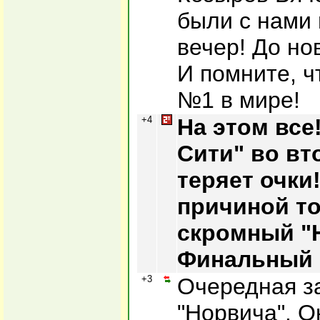
были с нами 
вечер! До но
И помните, ч
№1 в мире!
+4
На этом все
Сити" во вт
теряет очки!
причиной т
скромный "
Финальный с
+3
Очередная за
"Норвича". О