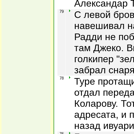
Александар Т
79
С левой бров
навешивал н
Радди не поб
там Джеко. 
голкипер "зе
забрал снаря
78
Туре протащи
отдал переда
Коларову. То
адресата, и 
назад ивуари
76