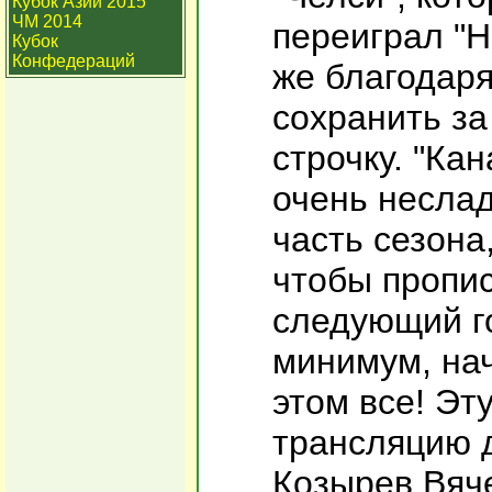
Кубок Азии 2015
ЧМ 2014
переиграл "Н
Кубок
Конфедераций
же благодаря
сохранить за
строчку. "Ка
очень несла
часть сезона,
чтобы пропис
следующий го
минимум, нач
этом все! Эт
трансляцию 
Козырев Вяче