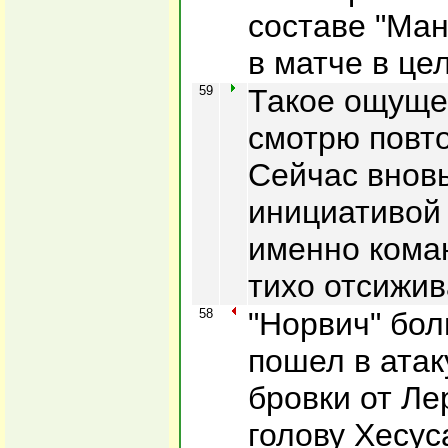
составе "Ман
в матче в це
59
Такое ощущен
смотрю повто
Сейчас внов
инициативой 
именно коман
тихо отсижив
58
"Норвич" бо
пошел в атак
бровки от Ле
голову Хесус