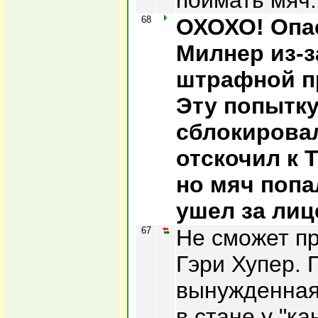
поймать мяч.
68
ОХОХО! Опа
Милнер из-з
штрафной п
Эту попытк
сблокирова
отскочил к 
но мяч попа
ушел за лиц
67
Не сможет п
Гэри Хупер. 
вынужденная
в стане у "ка