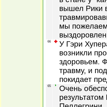
вышел Рики 
травмировав
мы пожелаем
выздоровлен
66
У Гэри Хупер
возникли пр
здоровьем. 
травму, и по
покидает пре
65
Очень обесп
результатом
Пеллегрини. 