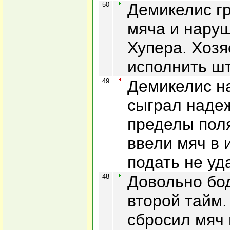
50
Демикелис гр
мяча и нару
Хупера. Хозя
исполнить ш
49
Демикелис н
сыграл надеж
пределы поля
ввели мяч в 
подать не уд
48
Довольно бод
второй тайм.
сбросил мяч 