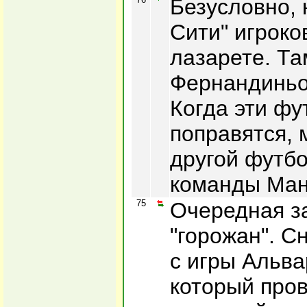
Безусловно, 
Сити" игроко
лазарете. Та
Фернандиньо,
Когда эти ф
поправятся,
другой футбо
команды Ман
75
Очередная за
"горожан". С
с игры Альва
который про