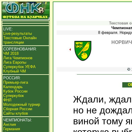
Текстовая 
Чемпионат 
LIVE:
8 февраля. Норидж
Live-результаты
Текстовые Онлайн
НОРВИЧ
трансляции
СОРЕВНОВАНИЯ:
ЧМ 2018
Лига Чемпионов
Лига Европы
Суперкубок УЕФА
Клубный ЧМ
РОССИЯ:
Премьер-лига
О
Календарь
Кубок России
Суперкубок
Ждали, ждал
ФНЛ
Молодежный турнир
но не дождал
Сборная России
Сайты клубов
виной тому я
ЧЕМПИОНАТЫ:
Англия
Германия