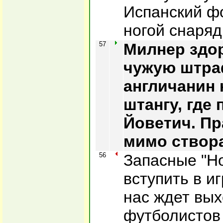
Испанский ф
ногой снаряд 
57
Милнер здо
чужую штра
англичанин
штангу, где
Йоветич. Пр
мимо створ
56
Запасные "Но
вступить в и
нас ждет вых
футболистов