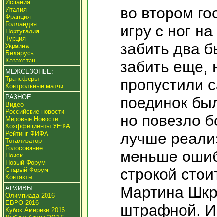
Испания
во втором го
Италия
Франция
Голландия
игру с ног на
Португалия
Турция
забить два б
Украина
Беларусь
Казахстан
забить еще, 
МЕЖСЕЗОНЬЕ:
Трансферы
пропустили с
Контрольные матчи
РАЗНОЕ:
поединок был
Видео
Российские новости
но повезло б
Мировые Новости
Коэффициенты УЕФА
Рейтинг ФИФА
лучше реали
Тотализатор
Голосование
меньше ошиб
Поиск
Новый Форум
строкой стои
Старый Форум
Контакты
Мартина Шкр
АРХИВЫ:
Олимпиада 2016
ЕВРО 2016
штрафной. И
Кубок Америки 2016