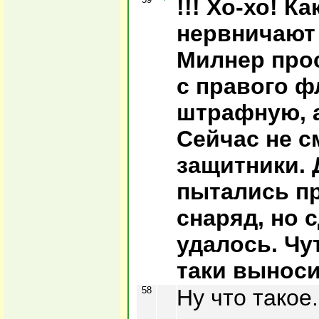
!!! Хо-хо! К
нервничают
Милнер про
с правого ф
штрафную, а
Сейчас не с
защитники. 
пытались п
снаряд, но 
удалось. Чу
таки выноси
58
Ну что такое