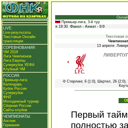
Онлай
Премьер-лига, 3-й тур
19:30.
Факел - Ахмат - 0:0
LIVE:
Live-результаты
Текстовая 
Текстовые Онлайн
трансляции
Чемпионат 
13 апреля. Ливер
СОРЕВНОВАНИЯ:
ЧМ 2018
ЛИВЕРПУЛ
Лига Чемпионов
Лига Европы
Суперкубок УЕФА
Клубный ЧМ
РОССИЯ:
Премьер-лига
Стерлинг, 6 (1:0), Шкртел, 26 (2:0),
Календарь
Коути
Кубок России
Суперкубок
ФНЛ
О
Молодежный турнир
Сборная России
Сайты клубов
Первый тайм
ЧЕМПИОНАТЫ:
Англия
полностью за
Германия