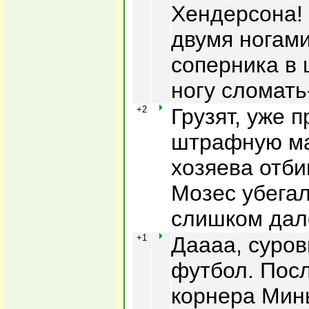
Хендерсона!
двумя ногами
соперника в 
ногу сломать-
+2
Грузят, уже п
штрафную ма
хозяева отби
Мозес убегал
слишком дале
+1
Даааа, суров
футбол. Посл
корнера Мин