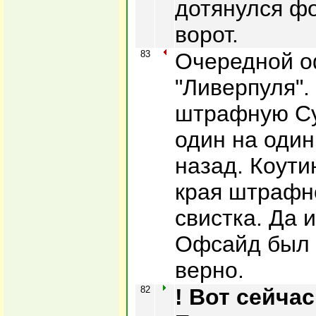
дотянулся фо
ворот.
83
Очередной о
"Ливерпуля".
штрафную Су
один на один
назад. Коути
края штрафно
свистка. Да 
Офсайд был 
верно.
82
! Вот сейча