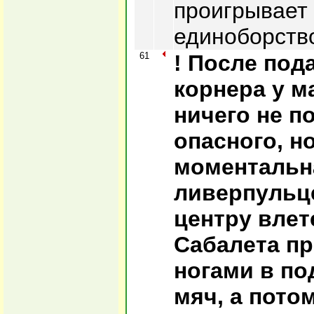
проигрывает
единоборств
61
! После под
корнера у м
ничего не п
опасного, н
моментальна
ливерпульц
центру влет
Сабалета п
ногами в по
мяч, а потом