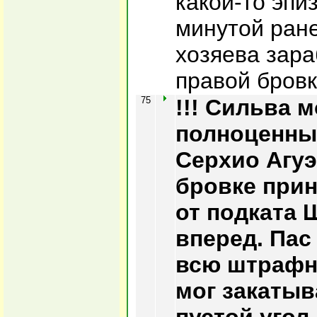
какой-то эпи
минутой ран
хозяева зара
правой бровк
75
!!! Сильва м
полноценны
Серхио Агуэ
бровке прин
от подката 
вперед. Пас
всю штрафн
мог закатыв