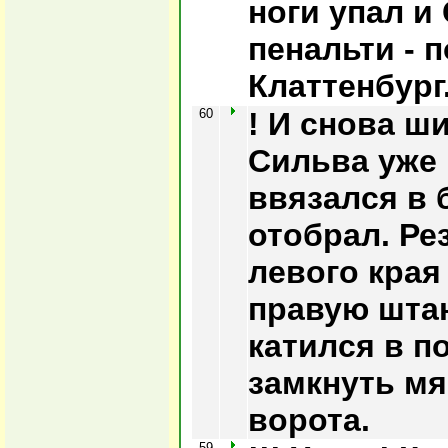
ноги упал и
пенальти - 
Клаттенбург
60
! И снова ш
Сильва уже 
ввязался в 
отобрал. Ре
левого края
правую штан
катился в по
замкнуть мя
ворота.
59