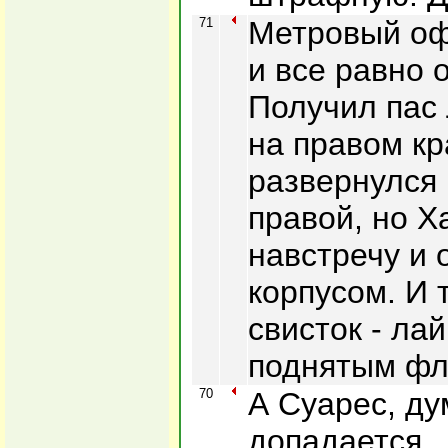
71
Метровый оф
и все равно 
Получил пас 
на правом к
развернулся 
правой, но Х
навстречу и 
корпусом. И 
свисток - ла
поднятым фл
70
А Суарес, ду
допадается...