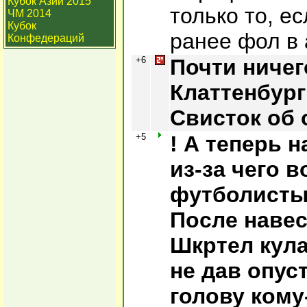
Кубок Азии 2015
только то, е
ЧМ 2014
Кубок
ранее фол в 
Конфедераций
+6
Почти ничег
Клаттенбург
Свисток об 
+5
! А теперь 
из-за чего 
футболисты
После наве
Шкртел кул
не дав опус
голову кому