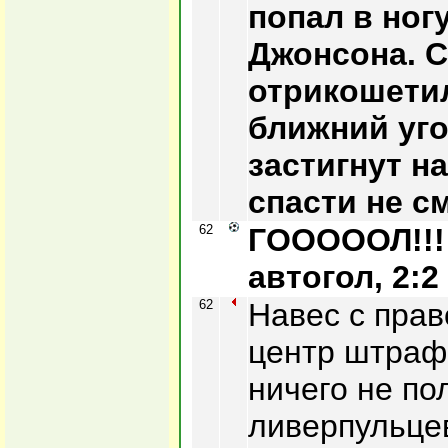
попал в ног
Джонсона. 
отрикошетил
ближний уг
застигнут н
спасти не см
62
ГОООООЛ!!!
автогол, 2:2
62
Навес с прав
центр штраф
ничего не по
ливерпульце