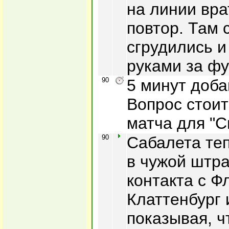
на линии вра
повтор. Там 
сгрудились и
руками за фу
90
5 минут доба
Вопрос стоит
матча для "С
90
Сабалета теп
в чужой штр
контакта с Ф
Клаттенбург и
показывая, ч