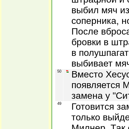
выбил мяч из
соперника, н
После вброса
бровки в шт
в полушпагат
выбивает мяч
50
Вместо Хесу
появляется 
замена у "Си
49
Готовится за
только выйде
Милнер. Так 