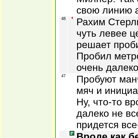
свою линию 
48
Рахим Стерли
чуть левее ц
решает проби
Пробил метро
очень далеко
47
Пробуют ман
мяч и инициа
Ну, что-то в
далеко не вс
придется все
Вроде как б