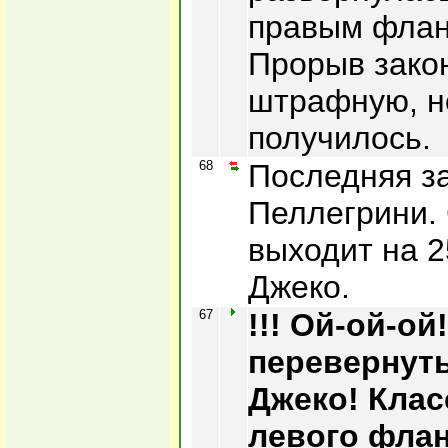
правым фланг
Прорыв зако
штрафную, н
получилось.
68
Последняя з
Пеллегрини.
выходит на 2
Джеко.
67
!!! Ой-ой-ой
перевернуть
Джеко! Клас
левого флан