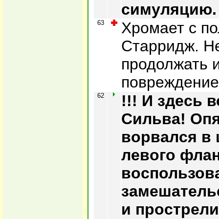
симуляцию.
63
Хромает с п
Старридж. Н
продолжать и
повреждение
62
!!! И здесь 
Сильва! Опя
ворвался в
левого флан
воспользов
замешатель
и прострели