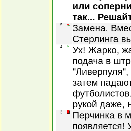
или соперник
так... Решай
+5
Замена. Вме
Стерлинга вы
+4
Ух! Жарко, ж
подача в шт
"Ливерпуля",
затем падают
футболистов
рукой даже, 
+3
Перчинка в м
появляется! 