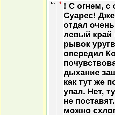
65
! С огнем, с
Суарес! Дже
отдал очень
левый край
рывок уругв
опередил Ко
почувствова
дыхание защ
как тут же 
упал. Нет, т
не поставят.
можно схлоп