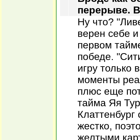
перерыве. В
Ну что? "Лив
верен себе и
первом тайме
победе. "Сит
игру только в
моменты реал
плюс еще по
тайма Яя Тур
Клаттенбург 
жестко, поэт
желтыми кар