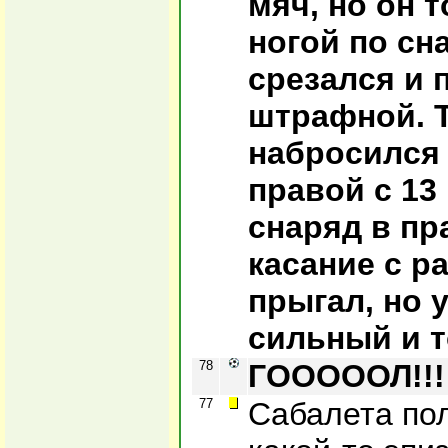
мяч, но он 
ногой по сна
срезался и 
штрафной. Т
набросился 
правой с 13
снаряд в пр
касание с р
прыгал, но 
сильный и 
78
ГОООООЛ!!! 
77
Сабалета по