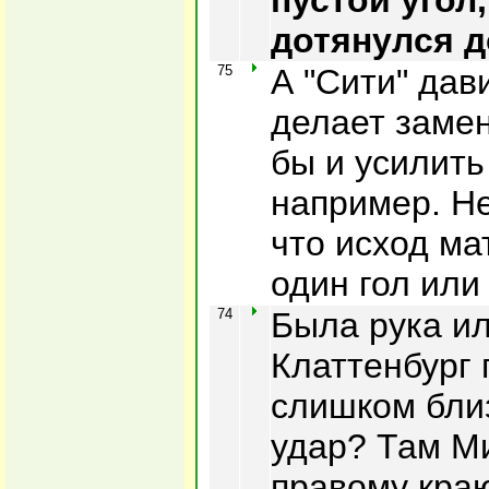
пустой угол,
дотянулся д
75
А "Сити" дав
делает замен
бы и усилить
например. Не
что исход ма
один гол или
74
Была рука и
Клаттенбург 
слишком бли
удар? Там М
правому кра