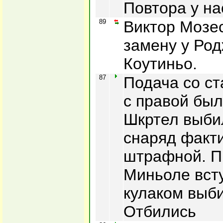
Повтора у нас
89
Виктор Мозе
замену у Род
Коутиньо.
87
Подача со с
с правой был
Шкртел выбил
снаряд факти
штрафной. П
Миньоле всту
кулаком выби
Отбились