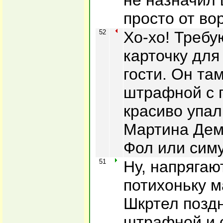
не назначил
просто от во
52
Хо-хо! Требу
карточку для
гости. Он та
штрафной с 
красиво упал
Мартина Дем
Фол или сим
51
Ну, напрягаю
потихоньку 
Шкртел поздн
штрафной и 