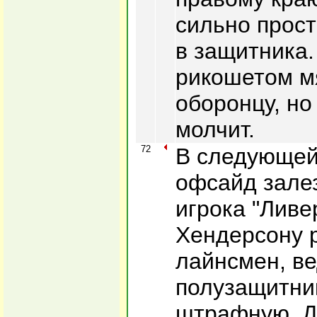
сильно прост
в защитника.
рикошетом мя
оборонцу, но
молчит.
72
В следующей 
офсайд залез
игрока "Ливе
Хендерсону 
лайнсмен, в
полузащитник
штрафную. Да