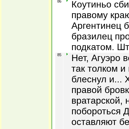
86
Коутиньо сби
правому краю
Аргентинец б
бразилец про
подкатом. Ш
85
Нет, Агуэро в
так толком и
блеснул и...
правой бровк
вратарской, 
побороться Д
оставляют бе