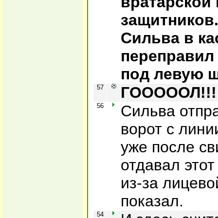
вратарской 
защитников.
Сильва в ка
переправил 
под левую ш
57
ГОООООЛ!!! 
56
Сильва отпра
ворот с лини
уже после св
отдавал этот
из-за лицево
показал.
54