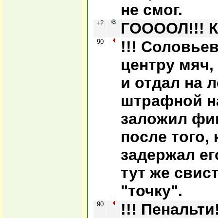
не смог.
+2
ГООООЛ!!! К
90
!!! Соловье
центру мяч,
и отдал на 
штрафной на
заложил фин
после того, 
задержал ег
тут же свис
"точку".
90
!!! Пенальти