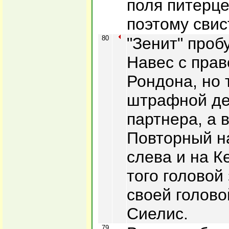
поля питерце
поэтому свис
80
"Зенит" проб
Навес с прав
Рондона, но 
штрафной де
партнера, а в
Повторный н
слева и на К
того головой
своей голов
Сиелис.
79