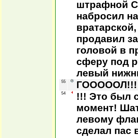
штрафной С
набросил н
вратарской,
продавил з
головой в п
сферу под р
левый нижни
55
ГОООООЛ!!! 
54
!!! Это был
момент! Ша
левому флан
сделал пас 