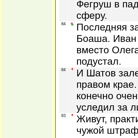
Фегруш в па
сферу.
84
Последняя з
Боаша. Иван
вместо Олега
подустал.
84
И Шатов зале
правом крае.
конечно очен
уследил за л
83
Живут, практ
чужой штраф