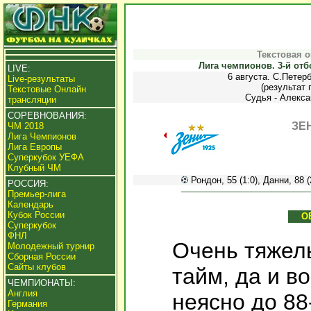
Текстовая 
Лига чемпионов. 3-й от
LIVE:
6 августа. С.Петерб
Live-результаты
(результат 
Текстовые Онлайн
Судья - Алекса
трансляции
СОРЕВНОВАНИЯ:
ЗЕН
ЧМ 2018
Лига Чемпионов
Лига Европы
Суперкубок УЕФА
Клубный ЧМ
Рондон, 55 (1:0), Данни, 88 (
РОССИЯ:
Премьер-лига
Календарь
Кубок России
О
Суперкубок
ФНЛ
Очень тяжел
Молодежный турнир
Сборная России
Сайты клубов
тайм, да и в
ЧЕМПИОНАТЫ:
Англия
неясно до 88
Германия