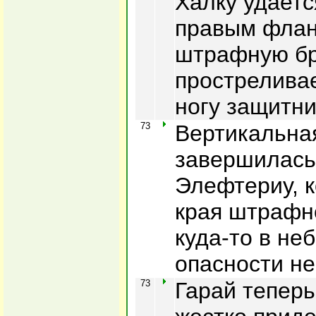
Халку удаетс
правым флан
штрафную бр
простреливае
ногу защитни
73
Вертикальна
завершилась
Элефтериу, к
края штрафн
куда-то в не
опасности не
73
Гарай тепер