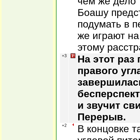
чем же дело
Боашу предс
подумать в 
же играют на
этому расстр
+3
На этот раз
правого угла
завершилась
бесперспект
и звучит св
Перерыв.
+2
В концовке 