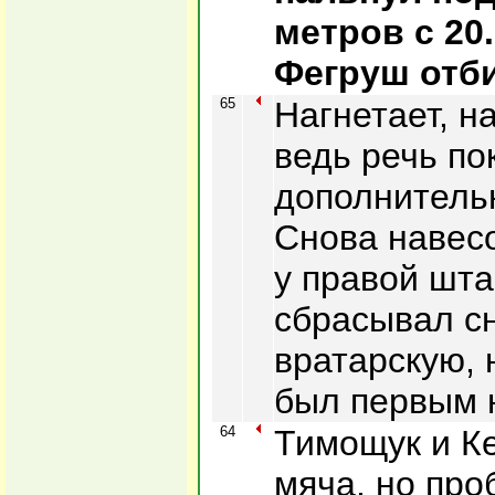
метров с 20
Фегруш отби
65
Нагнетает, на
ведь речь по
дополнитель
Снова навес
у правой шта
сбрасывал с
вратарскую, 
был первым 
64
Тимощук и Ке
мяча, но про