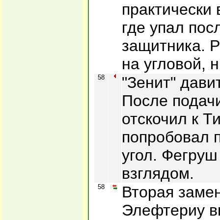
практически
где упал пос
защитника. 
на угловой, н
58
"Зенит" давит
После подачи
отскочил к Т
попробовал 
угол. Фегруш
взглядом.
58
Вторая замен
Элефтериу в