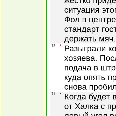
жестко приде
ситуация это
Фол в центре
стандарт гос
держать мяч.
72
Разыграли к
хозяева. Пос
подача в шт
куда опять п
снова проби
71
Когда будет 
от Халка с п
левый угол в