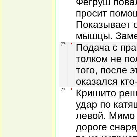
Фегруш повал
просит помо
Показывает 
мышцы. Замен
77
Подача с пра
толком не по
того, после 
оказался кто
77
Кришито реш
удар по катя
левой. Мимо 
дороге снаря