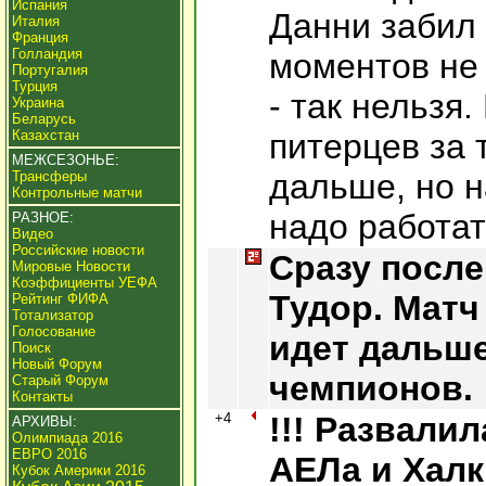
Испания
Данни забил 
Италия
Франция
Голландия
моментов не 
Португалия
Турция
- так нельзя
Украина
Беларусь
Казахстан
питерцев за 
МЕЖСЕЗОНЬЕ:
дальше, но 
Трансферы
Контрольные матчи
надо работат
РАЗНОЕ:
Видео
Российские новости
Сразу после
Мировые Новости
Коэффициенты УЕФА
Тудор. Матч
Рейтинг ФИФА
Тотализатор
Голосование
идет дальше
Поиск
Новый Форум
чемпионов.
Старый Форум
Контакты
+4
!!! Развали
АРХИВЫ:
Олимпиада 2016
ЕВРО 2016
АЕЛа и Халк
Кубок Америки 2016