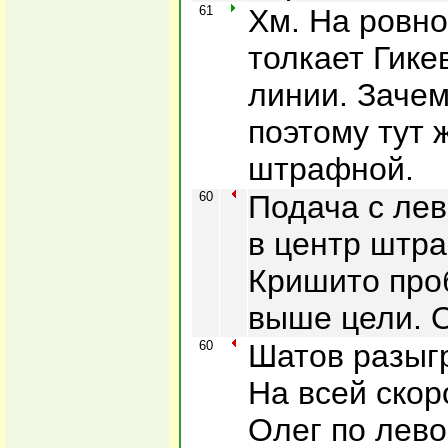
61
Хм. На ровн
толкает Гике
линии. Зачем
поэтому тут 
штрафной.
60
Подача с ле
в центр штра
Кришито проб
выше цели. О
60
Шатов разыгр
На всей скор
Олег по лево