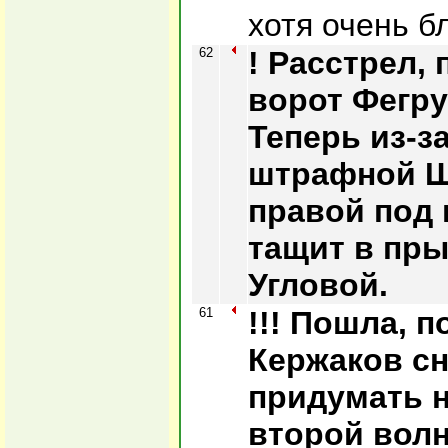
хотя очень б
62
! Расстрел,
ворот Фегру
Теперь из-з
штрафной Ш
правой под 
тащит в пры
Угловой.
61
!!! Пошла, п
Кержаков сн
придумать н
второй волн