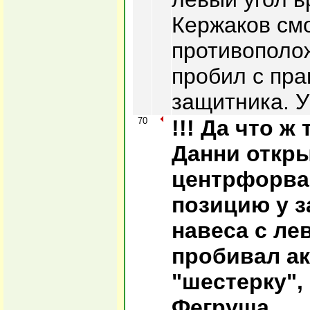
Кержаков смо
противополо
пробил с пра
защитника. У
70
!!! Да что ж
Данни откры
центрфорва
позицию у з
навеса с ле
пробивал ак
"шестерку",
Фегруша.