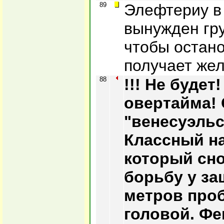
89
Элефтериу в
вынужден гр
чтобы остано
получает жел
88
!!! Не будет
овертайма!
"венесуэльс
Классный на
который сн
борьбу у за
метров про
головой. Фе