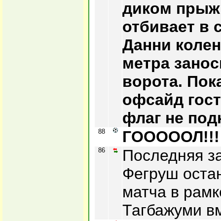
диком прыжк
отбивает в 
Данни колен
метра занос
ворота. Пок
офсайд гост
флаг не под
88
ГОООООЛ!!! 
86
Последняя за
Фегруш остан
матча в рамк
Тагбажуми вм