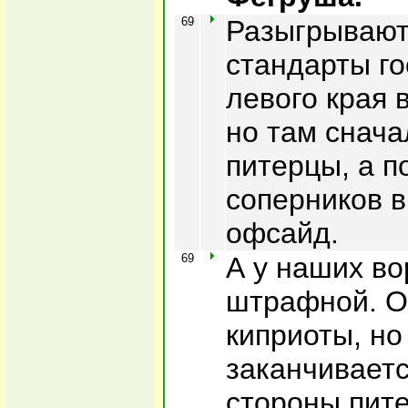
69
Разыгрывают,
стандарты го
левого края 
но там снач
питерцы, а п
соперников в
офсайд.
69
А у наших во
штрафной. О
киприоты, н
заканчивает
стороны пите