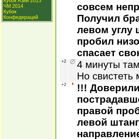
Кубок Азии 2015
совсем неп
ЧМ 2014
Кубок
Получил бра
Конфедераций
левом углу
пробил низо
спасает сво
+2
4 минуты там
Но свистеть 
+2
!!! Доверил
пострадавше
правой проб
левой штанг
направление