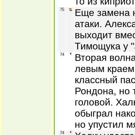
то из киприот
75
Еще замена 
атаки. Алекс
выходит вме
Тимощука у "
74
Вторая волна
левым краем.
классный пас
Рондона, но 
головой. Хал
обыграл нако
но упустил м
74