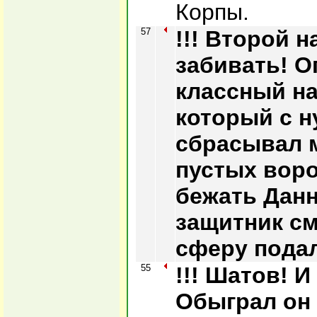
Корпы.
57
!!! Второй 
забивать! О
классный на
который с н
сбрасывал 
пустых воро
бежать Данн
защитник см
сферу пода
55
!!! Шатов! И
Обыграл он 