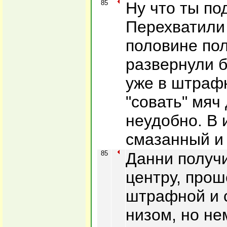
85
Ну что ты п
Перехватили
половине пол
развернули б
уже в штрафн
"совать" мяч 
неудобно. В 
смазанный и 
85
Данни получ
центру, прош
штрафной и 
низом, но не