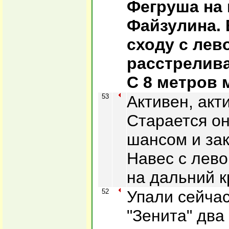
Фегруша на 
Файзулина.
сходу с лев
расстрелива
С 8 метров 
53
Активен, акт
Старается он
шансом и зак
Навес с лево
на дальний к
52
Упали сейча
"Зенита" два