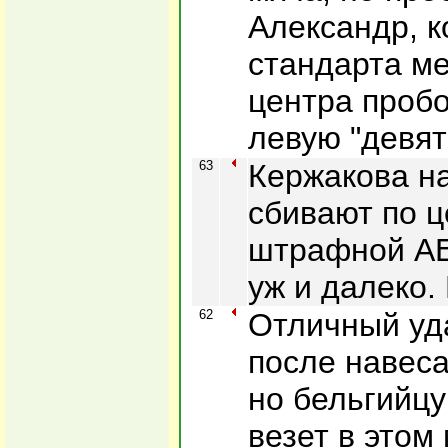
Александр, к
стандарта ме
центра пробо
левую "девят
63
Кержакова н
сбивают по ц
штрафной АЕЛ
уж и далеко.
62
Отличный уд
после навеса
но бельгийцу
везет в этом