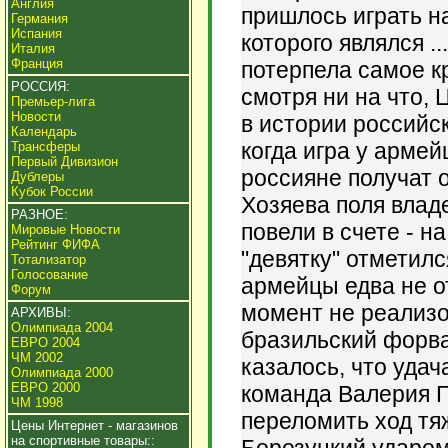
Англия
пришлось играть н
Германия
Испания
которого являлся .
Италия
Франция
потерпела самое к
РОССИЯ:
смотря ни на что,
Премьер-лига
Новости
в истории российск
Календарь
когда игра у армей
Трансферы
Первый Дивизион
россияне получат 
Дублеры
Кубок России
Хозяева поля вла
РАЗНОЕ:
повели в счете - н
Мировые Новости
Рейтинг ФИФА
"девятку" отметил
Тотализатор
Голосование
армейцы едва не о
Форум
момент не реализо
АРХИВЫ:
Олимпиада 2004
бразильский форва
ЕВРО 2004
ЧМ 2002
казалось, что удач
Олимпиада 2000
ЕВРО 2000
команда Валерия Г
ЧМ 1998
переломить ход тя
Цены Интернет - магазинов
на спортивные товары::