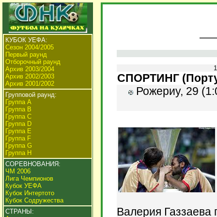
КУБОК УЕФА:
Сезон 2004/2005
Первый раунд
Отборочный раунд
1
Архив 2003/2004
СПОРТИНГ (Португа
Архив 2002/2003
Архив 2001/2002
Рожериу, 29 (1:0
Групповой раунд:
Группа А
Группа В
Группа C
Группа D
Группа E
Группа F
Группа G
Группа H
СОРЕВНОВАНИЯ:
ЧМ 2006
Лига Чемпионов
Кубок УЕФА
Кубок Интертото
Кубок Содружества
Валерия Газзаева 
СТРАНЫ: