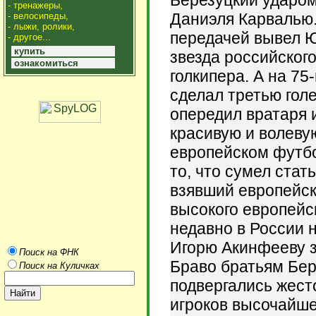
Березуцкий ударом
- тренажеры,
Даниэля Карвалью.
- велосипеды,
- лыжи, ролики,
передачей вывел Ю
- другое...
купить
звезда российског
ознакомиться
голкипера. А на 75
сделал третью голе
опередил вратаря 
красивую и волеву
европейском футбо
то, что сумел ста
взявший европейск
высокого европейс
недавно в России 
Игорю Акинфееву з
Поиск на ФНК
Браво братьям Бер
Поиск на Куличках
подвергались жест
игроков высочайше