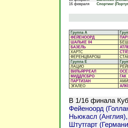
16 февраля
Спортинг (Португ
Группа A
Груп
ФЕЙЕНООРД
ПАР
ШАЛЬКЕ 04
БЕШ
БАЗЕЛЬ
АТЛ
ХАРТС
СТЯ
ФЕРЕНЦВАРОШ
СТА
Группа E
Груп
ЛАЦИО
РЕЙ
ВИЛЬЯРРЕАЛ
ОСЕ
МИДДЛСБРО
ГАК
ПАРТИЗАН
АМИ
ЭГАЛЕО
АЛК
В 1/16 финала Ку
Фейеноорд (Голлан
Ньюкасл (Англия),
Штутгарт (Германи