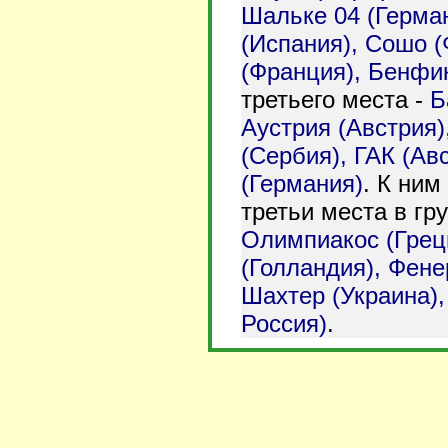
Шальке 04 (Герман
(Испания), Сошо (
(Франция), Бенфик
третьего места -
Б
Аустрия (Австрия)
(Сербия), ГАК (Ав
(Германия)
. К ним
третьи места в гр
Олимпиакос (Греци
(Голландия), Фене
Шахтер (Украина),
Россия)
.