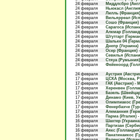
24 февраля
Миддлсбро (Англи
24 февраля
Ньюкасл (Англия)
24 февраля
Лилль (Франция) 
24 февраля
Вильярреал (Испа
24 февраля
Сошо (Франция) -
24 февраля
Сарагоса (Испани
24 февраля
Алкмар (Голланди
24 февраля
Штутгарт (Германи
24 февраля
Шальке 04 (Герма
24 февраля
Днепр (Украина) -
24 февраля
Осер (Франция) -
24 февраля
Севилья (Испания
24 февраля
Стяуа (Румыния) 
24 февраля
Фейеноорд (Голла
24 февраля
Аустрия (Австрия)
17 февраля
ЦСКА (Москва, Ро
17 февраля
ГАК (Австрия) - 
17 февраля
Херенвен (Голлан
17 февраля
Базель (Швейцари
17 февраля
Динамо (Киев, Ук
17 февраля
Олимпиакос (Грец
17 февраля
Фенербахче (Турц
17 февраля
Алеманния (Герма
16 февраля
Парма (Италия) - 
16 февраля
Шахтер (Украина)
16 февраля
Партизан (Сербия)
16 февраля
Аякс (Голландия)
16 февраля
Панатинаикос (Гр
16 февраля
Валенсия (Испани