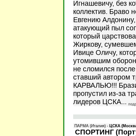
Игнашевичу, без к
коллектив. Браво 
Евгению Алдонину,
атакующий пыл соп
который царствова
Жиркову, сумевшем
Ивице Оличу, кото
утомившим оборону
не сломился после
ставший автором т
КАРВАЛЬЮ!!! Браз
пропустил из-за тр
лидеров ЦСКА...
ПАРМА (Италия) -
ЦСКА (Москва
СПОРТИНГ (Порт