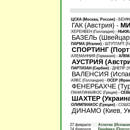
ЦСКА (Москва, Россия)
- БЕНФИК
ГАК (Австрия) -
МИ
ХЕРЕНВЕН (Голландия) -
НЬЮКА
БАЗЕЛЬ (Швейцари
ПАРМА (Италия)
- ШТУТГАРТ (Гер
СПОРТИНГ (Порт
АЛЕМАННИЯ (Германия) -
АЛКМА
АУСТРИЯ (Австри
ПАРТИЗАН (Сербия)
- ДНЕПР (Ук
ВАЛЕНСИЯ (Испан
АЯКС (Голландия) -
ОСЕР (Фран
ФЕНЕРБАХЧЕ (Тур
ПАНАТИНАИКОС (Греция) -
СЕВИ
ШАХТЕР (Украина
ОЛИМПИАКОС (Греция)
- СОШО (
ДИНАМО (Киев, Ук
27 февраля
Атлетик (Испания)
24 февраля
Бенфика (Португа