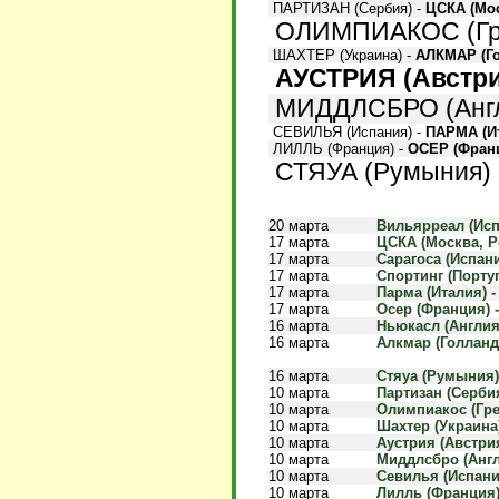
ПАРТИЗАН (Сербия) -
ЦСКА (Мос
ОЛИМПИАКОС (Гре
ШАХТЕР (Украина) -
АЛКМАР (Г
АУСТРИЯ (Австри
МИДДЛСБРО (Англ
СЕВИЛЬЯ (Испания) -
ПАРМА (И
ЛИЛЛЬ (Франция) -
ОСЕР (Фран
СТЯУА (Румыния) 
20 марта
Вильярреал (Испа
17 марта
ЦСКА (Москва, Ро
17 марта
Сарагоса (Испания
17 марта
Спортинг (Португ
17 марта
Парма (Италия) -
17 марта
Осер (Франция) -
16 марта
Ньюкасл (Англия)
16 марта
Алкмар (Голланди
16 марта
Стяуа (Румыния) 
10 марта
Партизан (Сербия
10 марта
Олимпиакос (Грец
10 марта
Шахтер (Украина)
10 марта
Аустрия (Австрия)
10 марта
Миддлсбро (Англи
10 марта
Севилья (Испания
10 марта
Лилль (Франция) 