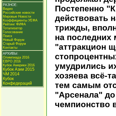
РАЗНОЕ:
Постепенно "К
Видео
Российские новости
действовать н
Мировые Новости
Коэффициенты УЕФА
Рейтинг ФИФА
трижды, вполн
Тотализатор
Голосование
на последних 
Поиск
Новый Форум
Старый Форум
"аттракцион щ
Контакты
АРХИВЫ:
стопроцентных
Олимпиада 2016
ЕВРО 2016
умудрились их
Кубок Америки 2016
Кубок Азии 2015
хозяева всё-т
ЧМ 2014
Кубок
тем самым от
Конфедераций
"Арсенала" до
чемпионство в