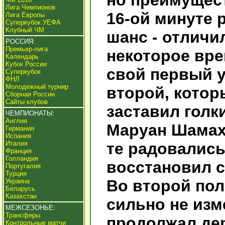
но преимущес
Лига Чемпионов
16-ой минуте 
Лига Европы
Суперкубок УЕФА
Клубный ЧМ
шанс - отличи
РОССИЯ:
Премьер-лига
некоторое вре
Календарь
Кубок России
свой первый у
Суперкубок
ФНЛ
Молодежный турнир
второй, котор
Сборная России
Сайты клубов
заставил голк
ЧЕМПИОНАТЫ:
Англия
Маруан Шамах 
Германия
Испания
Италия
те радовались
Франция
Голландия
восстановил с
Португалия
Турция
Во второй пол
Украина
Беларусь
Казахстан
сильно не изм
МЕЖСЕЗОНЬЕ:
Трансферы
продолжал дер
Контрольные матчи