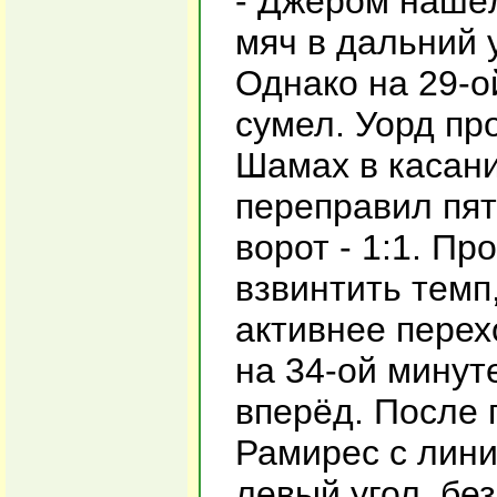
- Джером нашёл
мяч в дальний у
Однако на 29-о
сумел. Уорд пр
Шамах в касани
переправил пят
ворот - 1:1. Пр
взвинтить темп,
активнее перех
на 34-ой минут
вперёд. После 
Рамирес с лини
левый угол, без