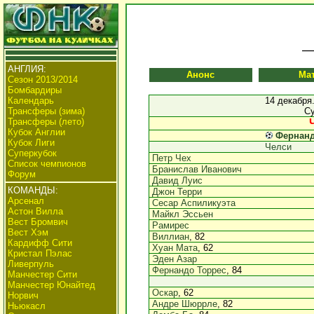
АНГЛИЯ:
Анонс
Ма
Сезон 2013/2014
Бомбардиры
Календарь
14 декабря
Трансферы (зима)
Су
Трансферы (лето)
Кубок Англии
Фернанд
Кубок Лиги
Челси
Суперкубок
Петр Чех
Список чемпионов
Бранислав Иванович
Форум
Давид Луис
КОМАНДЫ:
Джон Терри
Арсенал
Сесар Аспиликуэта
Астон Вилла
Майкл Эссьен
Вест Бромвич
Рамирес
Вест Хэм
Виллиан
, 82
Кардифф Сити
Хуан Мата
, 62
Кристал Пэлас
Эден Азар
Ливерпуль
Фернандо Торрес
, 84
Манчестер Сити
Манчестер Юнайтед
Оскар
, 62
Норвич
Андре Шюррле
, 82
Ньюкасл