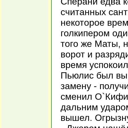
Сперани едва к
считанных сант
некоторое врем
голкипером оди
того же Маты, 
ворот и разряд
время успокоил
Пьюлис был вы
замену - получ
сменил О`Кифи.
дальним ударом
вышел. Огрызну