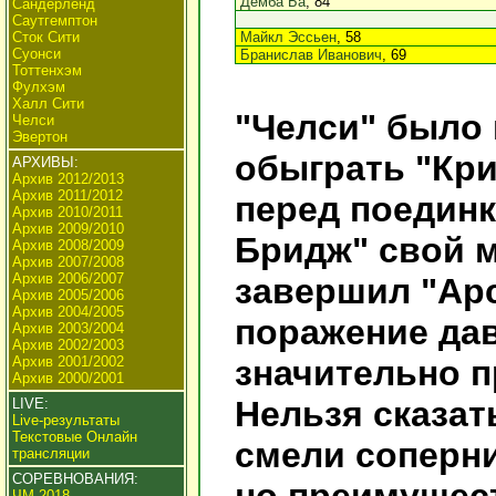
Демба Ба
, 84
Сандерленд
Саутгемптон
Сток Сити
Майкл Эссьен
, 58
Суонси
Бранислав Иванович
, 69
Тоттенхэм
Фулхэм
Халл Сити
"Челси" было 
Челси
Эвертон
обыграть "Кри
АРХИВЫ:
Архив 2012/2013
Архив 2011/2012
перед поедин
Архив 2010/2011
Архив 2009/2010
Бридж" свой м
Архив 2008/2009
Архив 2007/2008
Архив 2006/2007
завершил "Арс
Архив 2005/2006
Архив 2004/2005
поражение да
Архив 2003/2004
Архив 2002/2003
Архив 2001/2002
значительно п
Архив 2000/2001
Нельзя сказат
LIVE:
Live-результаты
Текстовые Онлайн
смели соперн
трансляции
СОРЕВНОВАНИЯ:
ЧМ 2018