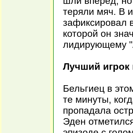
шли вперёд, но
теряли мяч. В 
зафиксировал в
которой он зна
лидирующему "
Лучший игрок 
Бельгиец в этом
те минуты, когд
пропадала остр
Эден отметился
эпизоде с голо