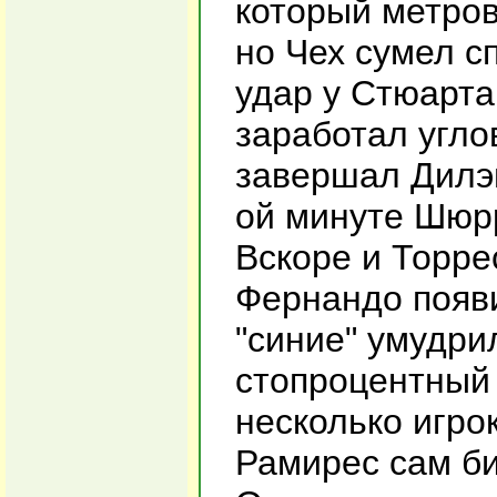
который метров
но Чех сумел с
удар у Стюарта
заработал угло
завершал Дилэй
ой минуте Шюрр
Вскоре и Торре
Фернандо появи
"синие" умудри
стопроцентный 
несколько игро
Рамирес сам би