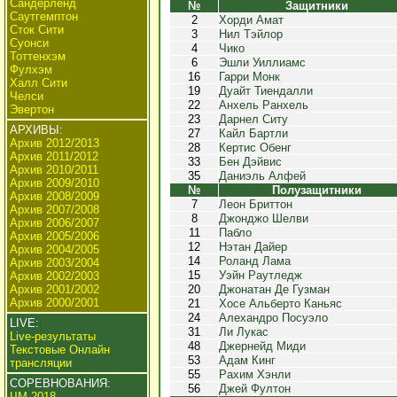
Сандерленд
№
Защитники
Саутгемптон
2
Хорди Амат
Сток Сити
3
Нил Тэйлор
Суонси
4
Чико
Тоттенхэм
6
Эшли Уиллиамс
Фулхэм
16
Гарри Монк
Халл Сити
19
Дуайт Тиендалли
Челси
22
Анхель Ранхель
Эвертон
23
Дарнел Ситу
АРХИВЫ:
27
Кайл Бартли
Архив 2012/2013
28
Кертис Обенг
Архив 2011/2012
33
Бен Дэйвис
Архив 2010/2011
35
Даниэль Алфей
Архив 2009/2010
№
Полузащитники
Архив 2008/2009
7
Леон Бриттон
Архив 2007/2008
8
Джонджо Шелви
Архив 2006/2007
11
Пабло
Архив 2005/2006
12
Нэтан Дайер
Архив 2004/2005
14
Роланд Лама
Архив 2003/2004
15
Уэйн Раутледж
Архив 2002/2003
Архив 2001/2002
20
Джонатан Де Гузман
Архив 2000/2001
21
Хосе Альберто Каньяс
24
Алехандро Посуэло
LIVE:
31
Ли Лукас
Live-результаты
48
Джернейд Миди
Текстовые Онлайн
53
Адам Кинг
трансляции
55
Рахим Хэнли
СОРЕВНОВАНИЯ:
56
Джей Фултон
ЧМ 2018