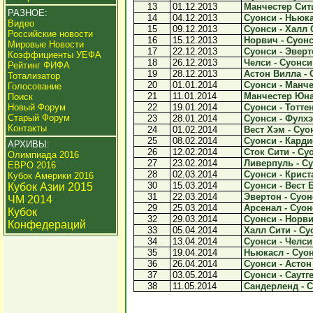
13
01.12.2013
Манчестер Сити
РАЗНОЕ:
14
04.12.2013
Суонси - Ньюка
Видео
15
09.12.2013
Суонси - Халл С
Российские новости
16
15.12.2013
Норвич - Суонси
Мировые Новости
17
22.12.2013
Суонси - Эверто
Коэффициенты УЕФА
18
26.12.2013
Челси - Суонси 
Рейтинг ФИФА
19
28.12.2013
Астон Вилла - С
Тотализатор
20
01.01.2014
Суонси - Манче
Голосование
21
11.01.2014
Манчестер Юнай
Поиск
Новый Форум
22
19.01.2014
Суонси - Тоттен
Старый Форум
23
28.01.2014
Суонси - Фулхэ
Контакты
24
01.02.2014
Вест Хэм - Суон
25
08.02.2014
Суонси - Карди
АРХИВЫ:
26
12.02.2014
Сток Сити - Суо
Олимпиада 2016
27
23.02.2014
Ливерпуль - Су
ЕВРО 2016
28
02.03.2014
Суонси - Криста
Кубок Америки 2016
30
15.03.2014
Суонси - Вест 
Кубок Азии 2015
31
22.03.2014
Эвертон - Суонс
ЧМ 2014
29
25.03.2014
Арсенал - Суонс
Кубок
32
29.03.2014
Суонси - Норвич
Конфедераций
33
05.04.2014
Халл Сити - Суо
34
13.04.2014
Суонси - Челси 
35
19.04.2014
Ньюкасл - Суон
36
26.04.2014
Суонси - Астон 
37
03.05.2014
Суонси - Саутге
38
11.05.2014
Сандерленд - С