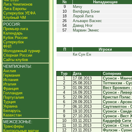
№
Нападающие
Лига Чемпионов
9
Мичу
Лига Европы
10
Вилфрид Бони
Суперкубок УЕФА
18
Лерой Лита
Клубный ЧМ
26
Альваро Васкес
РОССИЯ:
54
Давид Нгог
Премьер-лига
57
Марвин Эмнес
Календарь
Кубок России
Суперкубок
ФНЛ
П
Игроки
Молодежный турнир
Ки Сун Ен
Сборная России
Сайты клубов
ЧЕМПИОНАТЫ:
Англия
Тур
Дата
Соперник
Германия
1
17.08.2013
Суонси - Манче
Испания
2
25.08.2013
Тоттенхэм - Суо
Италия
3
01.09.2013
Вест Бромвич -
Франция
4
16.09.2013
Суонси - Ливер
Голландия
5
22.09.2013
Кристал Пэлас -
Португалия
Турция
6
28.09.2013
Суонси - Арсена
Украина
7
06.10.2013
Саутгемптон - С
Беларусь
8
19.10.2013
Суонси - Санде
Казахстан
9
27.10.2013
Суонси - Вест Х
10
03.11.2013
Кардифф Сити -
МЕЖСЕЗОНЬЕ:
11
10.11.2013
Суонси - Сток С
Трансферы
12
23.11.2013
Фулхэм - Суонс
Контрольные матчи