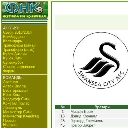
АНГЛИЯ:
Сезон 2013/2014
Бомбардиры
Календарь
Трансферы (зима)
Трансферы (лето)
Кубок Англии
Кубок Лиги
Суперкубок
Список чемпионов
Форум
КОМАНДЫ:
Арсенал
Астон Вилла
Вест Бромвич
Вест Хэм
Кардифф Сити
Кристал Пэлас
№
Вратари
Ливерпуль
1
Мишел Ворм
Манчестер Сити
Манчестер Юнайтед
13
Дэвид Корнелл
Норвич
25
Герхард Треммель
Ньюкасл
45
Грегор Забрет