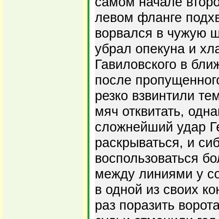
самом начале второ
левом фланге подхв
ворвался в чужую 
убрал опекуна и хл
Гавиловского в бли
после пропущенного
резко взвинтили тем
мяч отквитать, одн
сложнейший удар Г
раскрываться, и си
воспользоваться б
между линиями у с
в одной из своих ко
раз поразить ворота