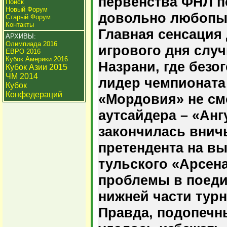
первенства ФНЛ п
Поиск
Новый Форум
довольно любопы
Старый Форум
Контакты
Главная сенсация
АРХИВЫ:
Олимпиада 2016
игрового дня случ
ЕВРО 2016
Кубок Америки 2016
Назрани, где без
Кубок Азии 2015
ЧМ 2014
лидер чемпионата
Кубок
Конфедераций
«Мордовия» не см
аутсайдера – «Анг
закончилась вничь
претендента на вы
тульского «Арсен
проблемы в поеди
нижней части тур
Правда, подопечн