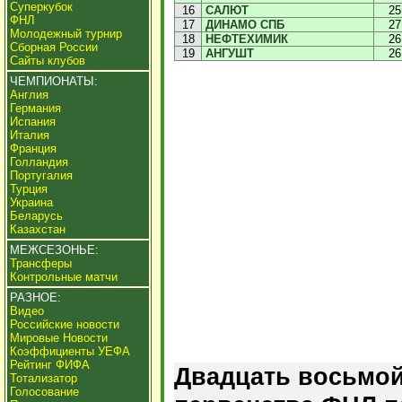
Суперкубок
16
САЛЮТ
25
ФНЛ
17
ДИНАМО СПБ
27
Молодежный турнир
18
НЕФТЕХИМИК
26
Сборная России
19
АНГУШТ
26
Сайты клубов
ЧЕМПИОНАТЫ:
Англия
Германия
Испания
Италия
Франция
Голландия
Португалия
Турция
Украина
Беларусь
Казахстан
МЕЖСЕЗОНЬЕ:
Трансферы
Контрольные матчи
РАЗНОЕ:
Видео
Российские новости
Мировые Новости
Коэффициенты УЕФА
Рейтинг ФИФА
Двадцать восьмой
Тотализатор
Голосование