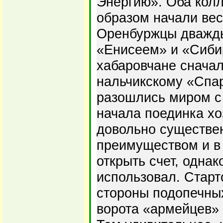
Энергию». Оба кол
образом начали вес
Оренбуржцы дважды
«Енисеем» и «Сибир
хабаровчане снача
нальчикскому «Спар
разошлись миром с
начала поединка хо
довольно существе
преимуществом и в
открыть счет, одна
использовал. Старт
стороны подопечны
ворота «армейцев» 