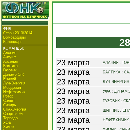
ФНЛ:
Сезон 2013/2014
Бомбардиры
28
Календарь
КОМАНДЫ:
Алания
Ангушт
23 марта
Арсенал
АЛАНИЯ
:
ТОР
Балтика
23 марта
Газовик
БАЛТИКА
:
СА
Динамо Спб
Енисей
23 марта
ЛУЧ-ЭНЕРГИЯ
Луч-Энергия
Мордовия
23 марта
УФА
:
ДИНАМО
Нефтехимик
Ротор
23 марта
Салют
ГАЗОВИК
:
СК
Сибирь
23 марта
СКА-Энергия
ШИННИК
:
ЕН
Спартак Нч
23 марта
Торпедо
НЕФТЕХИМИК
Уфа
Химик
23 марта
ХИМИК
:
СИБИ