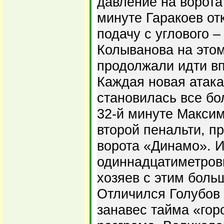
давление на ворота
минуте Гаракоев от
подачу с углового –
Колыванова на этом
продолжали идти в
Каждая новая атака
становилась все бо
32-й минуте Макси
второй пенальти, пр
ворота «Динамо». И
одиннадцатиметровы
хозяев с этим боль
Отличился Голубов 
занавес тайма «гор