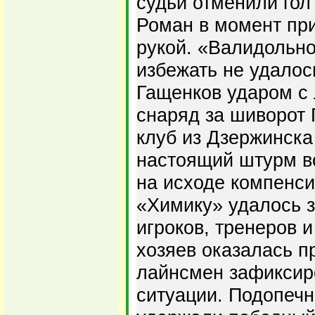
судьи отменили гол
Роман в момент пр
рукой. «Валидольн
избежать не удалось
Гащенков ударом с 
снаряд за шиворот П
клуб из Дзержинска
настоящий штурм во
на исходе компенс
«Химику» удалось з
игроков, тренеров 
хозяев оказалась п
лайнсмен зафиксир
ситуации. Подопеч