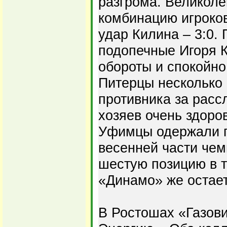
разгрома. Великол
комбинацию игроко
удар Килина – 3:0.
подопечные Игоря 
обороты и спокойно
Питерцы несколько 
противника за расс
хозяев очень здоро
Уфимцы одержали п
весенней части чем
шестую позицию в т
«Динамо» же остае
В Ростошах «Газов