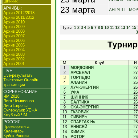
Шинник
23 марта
АРХИВЫ:
АНГУШТ
:
МОР
Архив 2012/2013
Архив 2011/2012
Архив 2010
Архив 2009
Туры:
1
2
3
4
5
6
7
8
9
10
11
12
13
14
15
Архив 2008
3
Архив 2007
Архив 2006
Турнир
Архив 2005
Архив 2004
Архив 2003
Архив 2002
М
Клуб
И
Архив 2001
1
МОРДОВИЯ
27
LIVE:
2
АРСЕНАЛ
27
Live-результаты
3
ТОРПЕДО
27
Текстовые Онлайн
4
АЛАНИЯ
25
трансляции
5
ЛУЧ-ЭНЕРГИЯ
26
СОРЕВНОВАНИЯ:
6
УФА
26
ЧМ 2018
7
ШИННИК
27
Лига Чемпионов
8
БАЛТИКА
26
Лига Европы
9
СКА-ЭНЕРГИЯ
27
Суперкубок УЕФА
10
ГАЗОВИК
27
Клубный ЧМ
11
СИБИРЬ
27
РОССИЯ:
12
СПАРТАК Нч
26
Премьер-лига
13
ЕНИСЕЙ
27
Календарь
14
ХИМИК
27
Кубок России
15
РОТОР
26