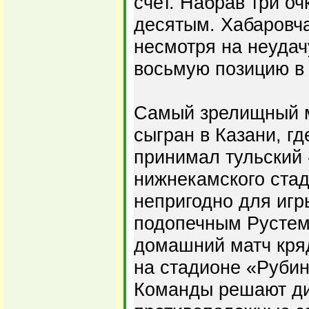
счет. Набрав три оч
десятым. Хабаровча
несмотря на неудач
восьмую позицию в 
Самый зрелищный м
сыгран в Казани, г
принимал тульский
нижнекамского ста
непригодно для игр
подопечным Рустем
домашний матч кря
на стадионе «Рубин
Команды решают д