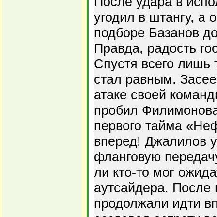
После удара в испо
угодил в штангу, а
подборе Базанов доб
Правда, радость го
Спустя всего лишь 
стал равным. Засее
атаке своей команд
пробил Филимонова 
первого тайма «Не
вперед! Джалилов у
фланговую передачу
ли кто-то мог ожид
аутсайдера. После
продолжали идти вп