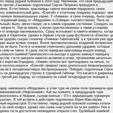
тч перед родной публикой в 2014 году. Напомним, что свой предыдущий
к против «Газовика» подопечные Сергея Петренко проводили в
неже. Естественно, красноярцы горели желанием порадовать своих
оль знаменательный день. «Енисей» к отчетному поединку подошел, им
тченвую безвыигрышную серию. У «Химика», в свою очередь, была сери
 поражений кряду от «Мордовии» и «Сибири» соответственно. Поле на
ьный» было, мягко говоря, не в самом хорошем состоянии. Созидать на
 непросто. Тем не менее, у более приспособленных к таким условиям
то-то впереди наклевывалось. Сразу всплывают в памяти моменты, кото
адов и Харитонов, однако в первом случае удар футболиста «Енисея» ц
ром здорово сыграл голкипер «Химика» Гавиловский, а в третьем уже оди
грал выше всяких похвал. Возле противоположных владений интересных
ски не было. Гости в основном отмечались дальними ударами, которые
в себе не таили. А сразу после перерыва красноярцы вышли вперед.
ьзовался ошибкой Гавиловского на выходе и удачно замкнул передачу
пустив, гости заиграли заметно активнее в атаке, организовав несколько
 к воротам Бородина. «Химик» вполне мог претендовать на ничью, но
е воспользовался. «Енисей» прервал свою длительную безвыигрышную
вав её в четырехматчевую беспроигрышную. Победив, подопечные Серге
ь на двенадцатую строчку в турнирной таблице. Что касается дзержинц
в третий раз подряд, но сохранили за собой четырнадцатую позицию в
идер чемпионата «Мордовия» в этом туре на своем поле принимала одн
 нижнекамский «Нефтехимик». Как вы помните, в предыдущем туре
оволосились в Назрани, сыграв вничью – 0:0 с замыкающим турнирную
уштом». В той встрече в действиях подопечных Юрия Максимова
ный недонастрой. Естественно, перед родной публикой хозяева хотели
 за свой конфуз, однако они снова «наступили на те же грабли» Уже в
динка гости достаточно неожиданно открыли счет. Грубейшей ошибкой