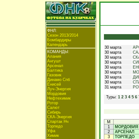
ФНЛ:
Сезон 2013/2014
Бомбардиры
Календарь
30 марта
АР
КОМАНДЫ:
30 марта
СА
Алания
30 марта
СК
Ангушт
30 марта
СИ
Арсенал
30 марта
ЕН
Балтика
30 марта
МО
Газовик
30 марта
ДИ
Динамо Спб
30 марта
СП
Енисей
31 марта
РО
Луч-Энергия
Мордовия
Туры:
1
2
3
4
5
6
Нефтехимик
Ротор
Салют
Сибирь
СКА-Энергия
Спартак Нч
М
Торпедо
1
МОРДОВИЯ
Уфа
2
АРСЕНАЛ
Химик
3
ТОРПЕДО