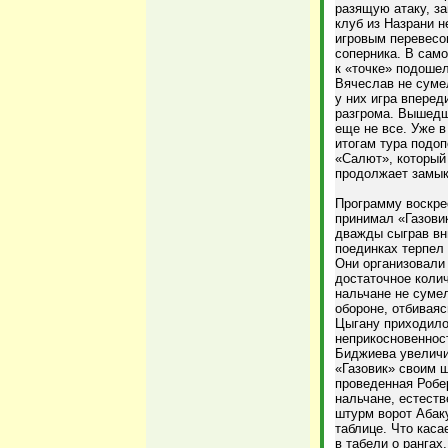
разящую атаку, з
клуб из Назрани н
игровым перевесо
соперника. В само
к «точке» подошел
Вячеслав не суме
у них игра вперед
разгрома. Вышедши
еще не все. Уже в
итогам тура подо
«Салют», который 
продолжает замык
Программу воскрес
принимал «Газови
дважды сыграв вни
поединках терпел
Они организовали
достаточное колич
нальчане не сумел
обороне, отбиваяс
Цыгану приходилос
неприкосновеннос
Биджиева увеличи
«Газовик» своим 
проведенная Робе
нальчане, естеств
штурм ворот Абаку
таблице. Что каса
в табели о рангах.