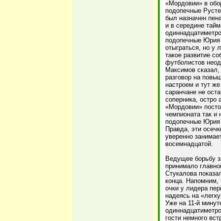
«Мордовии» в обор
подопечные Русте
был назначен пена
и в середине тайм
одиннадцатиметров
подопечные Юрия 
отыграться, но у
такое развитие со
футболистов неод
Максимов сказал,
разговор на повы
настроем и тут же
саранчане не ост
соперника, остро 
«Мордовии» посто
чемпионата так и 
подопечные Юрия 
Правда, эти осеч
уверенно занимает
восемнадцатой.
Ведущее борьбу з
принимало главно
Стукалова показал
конца. Напомним, 
очки у лидера пер
надеясь на «легк
Уже на 11-й минут
одиннадцатиметро
гости немного вст