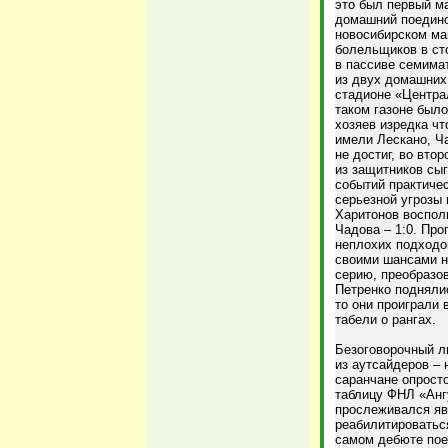
это был первый ма
домашний поедино
новосибирском ма
болельщиков в ст
в пассиве семима
из двух домашних
стадионе «Централ
таком газоне было
хозяев изредка ч
имели Лескано, Ч
не достиг, во вто
из защитников сы
событий практиче
серьезной угрозы 
Харитонов воспол
Чадова – 1:0. Про
неплохих подходов
своими шансами н
серию, преобразо
Петренко поднялис
то они проиграли 
табели о рангах.
Безоговорочный л
из аутсайдеров –
саранчане опрост
таблицу ФНЛ «Анг
прослеживался яв
реабилитироваться
самом дебюте пое