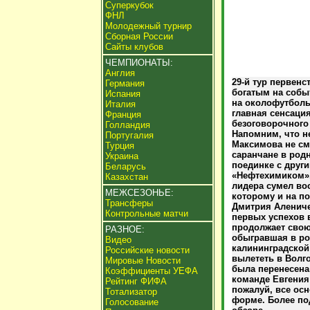
Суперкубок
ФНЛ
Молодежный турнир
Сборная России
Сайты клубов
ЧЕМПИОНАТЫ:
Англия
29-й тур первен
Германия
богатым на событ
Испания
на околофутболь
Италия
главная сенсация
Франция
безоговорочного
Голландия
Напомним, что н
Португалия
Максимова не см
Турция
саранчане в родн
Украина
поединке с друг
Беларусь
«Нефтехимиком».
Казахстан
лидера сумел во
МЕЖСЕЗОНЬЕ:
которому и на по
Трансферы
Дмитрия Аленичев
Контрольные матчи
первых успехов в
продолжает свою
РАЗНОЕ:
обыгравшая в ро
Видео
калининградской 
Российские новости
вылететь в Волго
Мировые Новости
была перенесена 
Коэффициенты УЕФА
команде Евгения 
Рейтинг ФИФА
пожалуй, все ос
Тотализатор
форме. Более по
Голосование