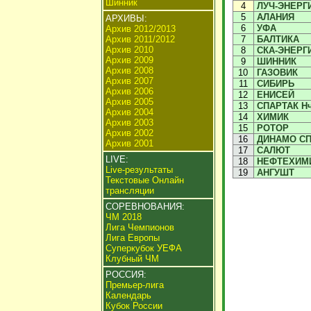
Шинник
4
ЛУЧ-ЭНЕРГ
5
АЛАНИЯ
АРХИВЫ:
6
УФА
Архив 2012/2013
Архив 2011/2012
7
БАЛТИКА
Архив 2010
8
СКА-ЭНЕРГ
Архив 2009
9
ШИННИК
Архив 2008
10
ГАЗОВИК
Архив 2007
11
СИБИРЬ
Архив 2006
12
ЕНИСЕЙ
Архив 2005
13
СПАРТАК Н
Архив 2004
14
ХИМИК
Архив 2003
15
РОТОР
Архив 2002
16
ДИНАМО С
Архив 2001
17
САЛЮТ
LIVE:
18
НЕФТЕХИМ
Live-результаты
19
АНГУШТ
Текстовые Онлайн
трансляции
СОРЕВНОВАНИЯ:
ЧМ 2018
Лига Чемпионов
Лига Европы
Суперкубок УЕФА
Клубный ЧМ
РОССИЯ:
Премьер-лига
Календарь
Кубок России