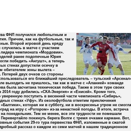
ства ФНЛ получился любопытным и
ия. Причем, как на футбольные, так и
ные. Второй игровой день кряду
 случилась в матче с участием
 лидера чемпионата «Мордовии».
еделей ранее подопечные Юрия
огли победить «Ангушт», а теперь
ых стенах допустили осечку в
им обитателем зоны вылета –
 Потерей двух очков со стороны
спользоваться его ближайший преследователь – тульский «Арсенал»
ле выходить не пришлось, так как в матче с «Аланией» команде
а была засчитана техническая победа. Также в этом туре своих
 2014 году добились «СКА-Энергия» и «Енисей». Кроме того,
 уверенную поступить в весенней части чемпионата «Сибирь»,
дных стенах «Уфу». Из околофутбола отметим приключения
«Балтики», которая ни в субботу, ни в воскресенье утром не смогл
град на игру с «Ротором» из-за ненастной погоды. В итоге, встреча
на понедельник. Тем не менее, все эти трудности не помешали
Перевертайло покинуть берега Волги с тремя очками кармане. Вот,
новные события 29-го тура первенства ФНЛ, изложенные в сжатой
дробный рассказ о каждом из семи матчей в нашем традиционном