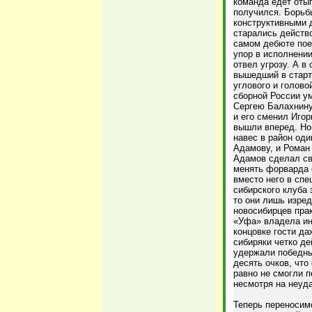
команда едет оты
получился. Борьбы
конструктивными д
старались действ
самом дебюте пое
упор в исполнени
отвел угрозу. А в
вышедший в старто
углового и голово
сборной России ум
Сергею Балахнину
и его сменил Игор
вышли вперед. Но
навес в район оди
Адамову, и Роман 
Адамов сделал св
менять форварда с
вместо него в спе
сибирского клуба 
то они лишь изред
новосибирцев прак
«Уфа» владела ини
концовке гости д
сибиряки четко де
удержали победны
десять очков, что
равно не смогли п
несмотря на неуда
Теперь переносим