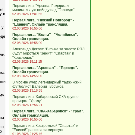
Первая лига. "Арсенал" одержал
ды
минимальную победу над "Торпедо".
у в
02.08.2026 17:01:56
Первая лига. "Нижний Новгород" -
"Шинник". Онлайн трансляция.
 у
02.08.2026 16:55:00
Первая лига. "Волга" - "Челябинск".
оде
Онлайн трансляция.
02.08.2026 15:55:00
Александр Дегтев: "В гонке за золото РПЛ
будут бороться "Зенит", "Спартак" и
ли.
"Краснодар".
02.08.2026 15:11:15
Первая лига. "Арсенал" - "Торпедо".
Онлайн трансляция.
ма.
02.08.2026 14:55:00
ели
В Москве умер легендарный таджикский
футболист Валерий Турсунов.
02.08.2026 13:18:55
ому
Первая лига. Хабаровский СКА крупно
проиграл "Уралу".
02.08.2026 12:56:21
Первая лига. "СКА-Хабаровск" - "Урал".
Онлайн трансляция.
ом
02.08.2026 10:55:00
Первая лига. Костромской "Спартак" и
со
"Енисей" расписали мировую.
о
01.08.2026 21:25:46