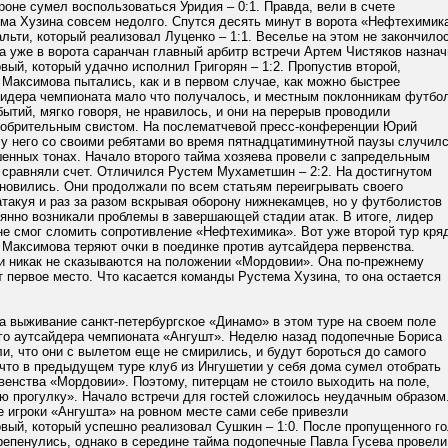
оне сумел воспользоваться Уридия – 0:1. Правда, вели в счете
ма Хузина совсем недолго. Спутся десять минут в ворота «Нефтехимик
льти, который реализовал Луценко – 1:1. Веселье на этом не закончилос
а уже в ворота саранчан главный арбитр встречи Артем Чистяков назна
ый, который удачно исполнил Григорян – 1:2. Пропустив второй,
Максимова пытались, как и в первом случае, как можно быстрее
 лидера чемпионата мало что получалось, и местным поклонникам футбо
бытий, мягко говоря, не нравилось, и они на перерыв проводили
обрительным свистом. На послематчевой пресс-конференции Юрий
 у него со своими ребятами во время пятнадцатиминутной паузы случил
шенных тонах. Начало второго тайма хозяева провели с запредельным
 сравняли счет. Отличился Рустем Мухаметшин – 2:2. На достигнутом
ановились. Они продолжали по всем статьям переигрывать своего
атакуя и раз за разом вскрывая оборону нижнекамцев, но у футболистов
янно возникали проблемы в завершающей стадии атак. В итоге, лидер
не смог сломить сопротивление «Нефтехимика». Вот уже второй тур кря
Максимова теряют очки в поединке против аутсайдера первенства.
ки никак не сказываются на положении «Мордовии». Она по-прежнему
 первое место. Что касается команды Рустема Хузина, то она остается
а выживание санкт-петербургское «Динамо» в этом туре на своем поле
го аутсайдера чемпионата «Ангушт». Неделю назад подопечные Бориса
и, что они с вылетом еще не смирились, и будут бороться до самого
что в предыдущем туре клуб из Ингушетии у себя дома сумел отобрать
венства «Мордовии». Поэтому, питерцам не стоило выходить на поле,
ую прогулку». Начало встречи для гостей сложилось неудачным образом
е игроки «Ангушта» на ровном месте сами себе привезли
вый, который успешно реализовал Сушкин – 1:0. После пропущенного го
репенулись, однако в середине тайма подопечные Павла Гусева провели