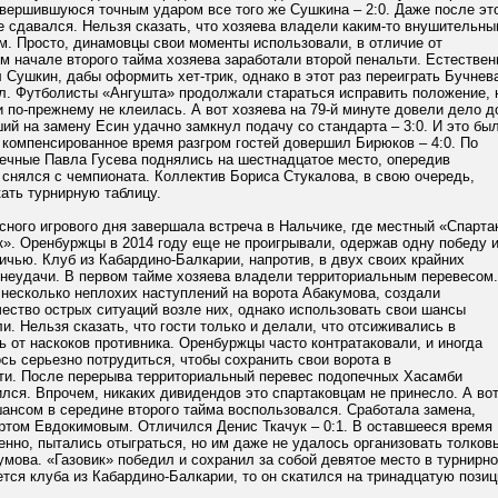
авершившуюся точным ударом все того же Сушкина – 2:0. Даже после эт
е сдавался. Нельзя сказать, что хозяева владели каким-то внушительны
м. Просто, динамовцы свои моменты использовали, в отличие от
м начале второго тайма хозяева заработали второй пенальти. Естествен
 Сушкин, дабы оформить хет-трик, однако в этот раз переиграть Бучнев
л. Футболисты «Ангушта» продолжали стараться исправить положение, 
и по-прежнему не клеилась. А вот хозяева на 79-й минуте довели дело д
й на замену Есин удачно замкнул подачу со стандарта – 3:0. И это бы
 компенсированное время разгром гостей довершил Бирюков – 4:0. По
печные Павла Гусева поднялись на шестнадцатое место, опередив
снялся с чемпионата. Коллектив Бориса Стукалова, в свою очередь,
ать турнирную таблицу.
ного игрового дня завершала встреча в Нальчике, где местный «Спарта
к». Оренбуржцы в 2014 году еще не проигрывали, одержав одну победу 
чью. Клуб из Кабардино-Балкарии, напротив, в двух своих крайних
 неудачи. В первом тайме хозяева владели территориальным перевесом.
 несколько неплохих наступлений на ворота Абакумова, создали
ество острых ситуаций возле них, однако использовать свои шансы
и. Нельзя сказать, что гости только и делали, что отсиживались в
ь от наскоков противника. Оренбуржцы часто контратаковали, и иногда
ь серьезно потрудиться, чтобы сохранить свои ворота в
ти. После перерыва территориальный перевес подопечных Хасамби
лся. Впрочем, никаких дивидендов это спартаковцам не принесло. А во
шансом в середине второго тайма воспользовался. Сработала замена,
ртом Евдокимовым. Отличился Денис Ткачук – 0:1. В оставшееся время
енно, пытались отыграться, но им даже не удалось организовать толков
мова. «Газовик» победил и сохранил за собой девятое место в турнирно
ется клуба из Кабардино-Балкарии, то он скатился на тринадцатую пози