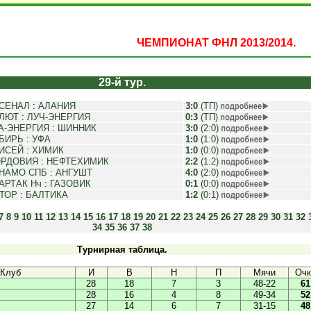
ЧЕМПИОНАТ ФНЛ 2013/2014.
29-й тур.
СЕНАЛ
:
АЛАНИЯ
3:0
(ТП)
ЛЮТ
:
ЛУЧ-ЭНЕРГИЯ
0:3
(ТП)
А-ЭНЕРГИЯ
:
ШИННИК
3:0
(2:0)
БИРЬ
:
УФА
1:0
(1:0)
ИСЕЙ
:
ХИМИК
1:0
(0:0)
РДОВИЯ
:
НЕФТЕХИМИК
2:2
(1:2)
НАМО СПБ
:
АНГУШТ
4:0
(2:0)
АРТАК Нч
:
ГАЗОВИК
0:1
(0:0)
ТОР
:
БАЛТИКА
1:2
(0:1)
7
8
9
10
11
12
13
14
15
16
17
18
19
20
21
22
23
24
25
26
27
28
29
30
31
32
34
35
36
37
38
Турнирная таблица.
Клуб
И
В
Н
П
Мячи
Очк
28
18
7
3
48-22
61
28
16
4
8
49-34
52
27
14
6
7
31-15
48