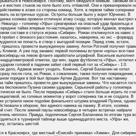
грываться в Новосибирск. Поэтому, матч ожидался боевым. Таковым он 
 и жестких стыков на поле было хоть отбавляй. Они и превалировали н
ействиями в атаке со стороны команд. Хотя, в первом тайме соперники
овать на встречных курсах. Остроты больше было у ворот Юрченко. В
динка хозяева провели отличную атаку сходу, которую венчал выстрел 
и Нивалдо – голкипер «Уфы» среагировал на опасный удар бразильца и
 середине тайма впервые по-настоящему проявил себя Адамов, впервые
вом составе в статусе игрока «Сибири». Роман откликнулся на навес с
й пробил с близкого расстояния, казалось, наверняка, но экс – форвард
удрился не попасть в створ с выгодной позиции. Перед этим, кстати,
 пришлось провести вынужденную замену. Антон Рогочий получил травм
ь Климов. А уже под занавес первой половины встречи «орлы» все-таки
восибирцы на левом фланге заработали штрафной. Васильев выполнил
ннадцатиметровой отметки, где мяч, задев футболиста «Уфы», отлетел 
ударом головой в падении забил свой первый гол за «Сибирь» - 1:0.
ое дело, Адамов может уходить. Конечно, Сергей Балахнин не хотел
разу после гола, но Роман, к сожалению, также получил повреждение, 
шном порядке в бой был брошен Артем Дудолев. Вот так наставнику
за тайм пришлось провести две вынужденные замены. Что касается гост
ка беспокоили Пузина своими ударами. Серьезной работы у голкипера
тически не было. После перерыва «Сибирь» стало больше играть по сче
циативой, но голевых моментов у ворот соперника так и не создала. В
аже устроили некое подобие финального штурма владений Пузина, однак
йствовали в обороне, без единого намека на панику. В итоге, хозяева
й счет. После зимней паузы новосибирцы в четырех встречах набрали
 очень неплохо. Правда, подопечные Сергея Балахнина по итогам тура в
одняться в турнирной таблице выше одиннадцатого места. «Уфа» же,
чу, осталась шестой.
ся в Красноярск, где местный «Енисей» принимал «Химик». Для сибиряк