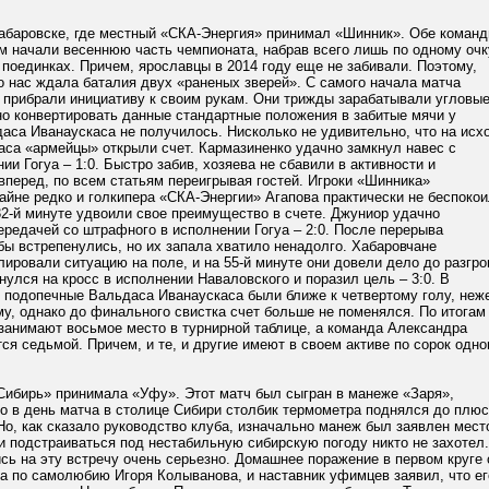
Хабаровске, где местный «СКА-Энергия» принимал «Шинник». Обе коман
м начали весеннюю часть чемпионата, набрав всего лишь по одному очк
поединках. Причем, ярославцы в 2014 году еще не забивали. Поэтому,
о нас ждала баталия двух «раненых зверей». С самого начала матча
 прибрали инициативу к своим рукам. Они трижды зарабатывали угловые
но конвертировать данные стандартные положения в забитые мячи у
аса Иванаускаса не получилось. Нисколько не удивительно, что на исх
аса «армейцы» открыли счет. Кармазиненко удачно замкнул навес с
ии Гогуа – 1:0. Быстро забив, хозяева не сбавили в активности и
перед, по всем статьям переигрывая гостей. Игроки «Шинника»
айне редко и голкипера «СКА-Энергии» Агапова практически не беспокои
32-й минуте удвоили свое преимущество в счете. Джуниор удачно
редачей со штрафного в исполнении Гогуа – 2:0. После перерыва
ы встрепенулись, но их запала хватило ненадолго. Хабаровчане
ировали ситуацию на поле, и на 55-й минуте они довели дело до разгро
улся на кросс в исполнении Наваловского и поразил цель – 3:0. В
 подопечные Вальдаса Иванаускаса были ближе к четвертому голу, неж
му, однако до финального свистка счет больше не поменялся. По итогам
 занимают восьмое место в турнирной таблице, а команда Александра
ся седьмой. Причем, и те, и другие имеют в своем активе по сорок одн
Сибирь» принимала «Уфу». Этот матч был сыгран в манеже «Заря»,
то в день матча в столице Сибири столбик термометра поднялся до плюс
Но, как сказало руководство клуба, изначально манеж был заявлен мест
и подстраиваться под нестабильную сибирскую погоду никто не захотел.
сь на эту встречу очень серьезно. Домашнее поражение в первом круге 
а по самолюбию Игоря Колыванова, и наставник уфимцев заявил, что ег