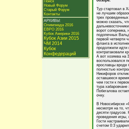
обзоре.
Поиск
Новый Форум
Тур стартовал в 
Старый Форум
не лучшим образо
Контакты
трех проведенных 
АРХИВЫ:
можно сказать, чт
Олимпиада 2016
дальневосточники
ЕВРО 2016
ворот соперника, 
Кубок Америки 2016
подопечных Вальд
Кубок Азии 2015
первой четверти ч
ЧМ 2014
фланга в исполнен
продолжили идти в
Кубок
контратаковали кр
Конфедераций
А вот хозяева на 
воспользовался пе
ярославцы вроде б
полностью контрол
Никифоров откликн
оставшееся время
чем гости к перво
тура хабаровчане
Побегалова остает
очку.
В Новосибирске «
несмотря на то, ч
десяти градусов. 
проведения игры, 
Гости настраивали
счетом 0:3 ударил