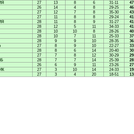
ИЯ
27
13
8
6
31-11
47
26
14
4
8
29-25
46
27
12
7
8
35-30
43
27
11
8
8
29-24
41
ИЯ
28
11
8
9
31-27
41
28
12
5
11
34-33
41
28
10
10
8
28-26
40
28
10
7
11
25-33
37
28
9
9
10
28-35
36
ч
27
8
9
10
22-27
33
28
8
6
14
20-40
30
27
7
8
12
30-29
29
ПБ
28
7
7
14
25-39
28
26
6
9
11
23-26
27
ИК
27
3
10
14
24-33
19
27
3
4
20
18-51
13