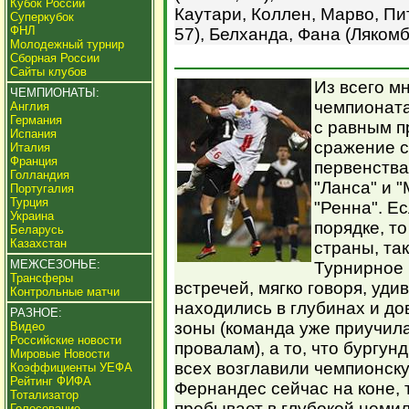
Кубок России
Каутари, Коллен, Марво, Пи
Суперкубок
ФНЛ
57), Белханда, Фана (Лякомб
Молодежный турнир
Сборная России
Сайты клубов
Из всего м
ЧЕМПИОНАТЫ:
чемпионата
Англия
Германия
с равным п
Испания
сражение 
Италия
Франция
первенства
Голландия
"Ланса" и "
Португалия
Турция
"Ренна". Е
Украина
порядке, т
Беларусь
Казахстан
страны, так
МЕЖСЕЗОНЬЕ:
Турнирное 
Трансферы
встречей, мягко говоря, уди
Контрольные матчи
находились в глубинах и до
РАЗНОЕ:
зоны (команда уже приучил
Видео
Российские новости
провалам), а то, что бургу
Мировые Новости
всех возглавили чемпионску
Коэффициенты УЕФА
Рейтинг ФИФА
Фернандес сейчас на коне, 
Тотализатор
пребывает в глубокой немило
Голосование