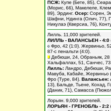
ПСЖ:
Купе (Бете, 85), Сеар
(Морис, 66), Макелеле, Кле
89), Эрдинг.
Осер:
Сорен, Эн
Шафни, Ндинга (Олич, 77), П
Никулаэ (Кверсиа, 76), Конту
Лилль. 11,000 зрителей.
ЛИЛЛЬ - ВАЛАНСЬЕН - 4:0
Фро, 42 (1:0). Жервиньо, 52
87-с пенальти (4:0).
Дебюши, 24, Обраньяк, 28 (
Хальфаллах, 51, Санчес, 73
Лилль:
Ландро, Дебюши, Ра
Мавуба, Кабайе, Жервиньо (В
Фро (Туре, 84).
Валансьен:
13), Бальде, Тьене, Кохад,
(Даник, 71), Самасса (Пюжол
Лорьян. 9,000 зрителей.
ЛОРЬЯН - ГРЕНОБЛЬ - 2:2