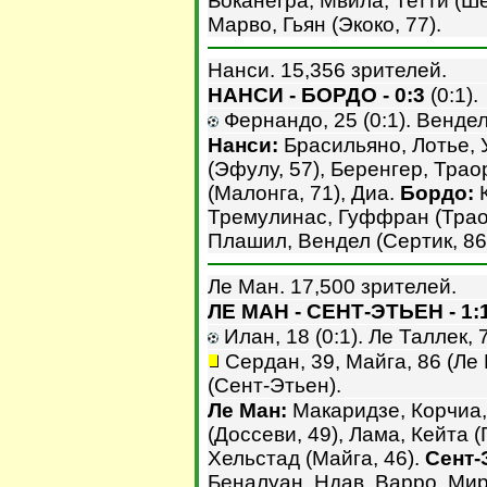
Боканегра, Мвила, Тетти (Ше
Марво, Гьян (Экоко, 77).
Нанси. 15,356 зрителей.
НАНСИ - БОРДО - 0:3
(0:1).
Фернандо, 25 (0:1). Вендел,
Нанси:
Брасильяно, Лотье, 
(Эфулу, 57), Беренгер, Трао
(Малонга, 71), Диа.
Бордо:
К
Тремулинас, Гуффран (Траор
Плашил, Вендел (Сертик, 86)
Ле Ман. 17,500 зрителей.
ЛЕ МАН - СЕНТ-ЭТЬЕН - 1:
Илан, 18 (0:1). Ле Таллек, 7
Сердан, 39, Майга, 86 (Ле 
(Сент-Этьен).
Ле Ман:
Макаридзе, Корчиа,
(Доссеви, 49), Лама, Кейта (
Хельстад (Майга, 46).
Сент-
Беналуан, Ндав, Варро, Мир