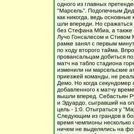
одного из главных претенд
"Марсель". Подопечным Ди
как никогда, ведь основные
шли впереди. Но сражаться
без Стефана Мбиа, а также
Лучо Гонсалесом и Стивом 
рамке занял с первым минут
по ходу второго тайма. Впро
провансальцам добиться по
матч на табло стадиона гор
изменили ни марсельские ат
приезжей команды, не реа
Демо. Но когда секундомер 
добавленного к матчу врем
вышли вперед. Себастьян Р
и Эдуардо, сыгравший на оп
цель - 1:0. Отыграться у "М
Следующим из грандов в бор
время чемпионы несколько с
ничем не выделялись на фо