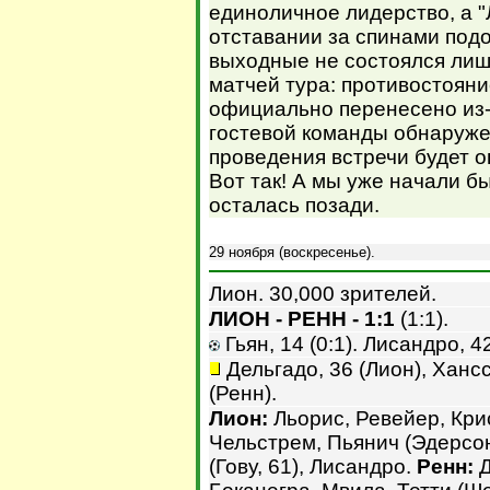
единоличное лидерство, а 
отставании за спинами под
выходные не состоялся лиш
матчей тура: противостояни
официально перенесено из-з
гостевой команды обнаруже
проведения встречи будет 
Вот так! А мы уже начали б
осталась позади.
29 ноября (воскресенье).
Лион. 30,000 зрителей.
ЛИОН - РЕНН - 1:1
(1:1).
Гьян, 14 (0:1). Лисандро, 42
Дельгадо, 36 (Лион), Хансс
(Ренн).
Лион:
Льорис, Ревейер, Крис
Чельстрем, Пьянич (Эдерсон,
(Гову, 61), Лисандро.
Ренн:
Д