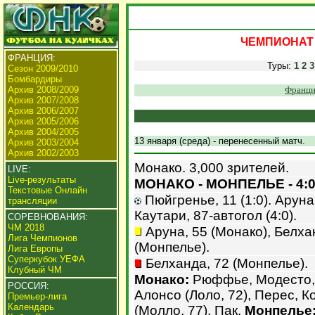
ЧЕМПИОНАТ 
ФРАНЦИЯ:
Туры:
1
2
3
Сезон 2009/2010
Бомбардиры
Архив 2008/2009
Франци
Архив 2007/2008
Архив 2006/2007
Архив 2005/2006
Архив 2004/2005
13 января (среда) - перенесенный матч.
Архив 2003/2004
Архив 2002/2003
Монако. 3,000 зрителей.
LIVE:
Live-результаты
МОНАКО - МОНПЕЛЬЕ - 4:
Текстовые Онлайн
Пюйгренье, 11 (1:0). Аруна, 
трансляции
Каутари, 87-автогол (4:0).
СОРЕВНОВАНИЯ:
ЧМ 2018
Аруна, 55 (Монако), Белхан
Лига Чемпионов
(Монпелье).
Лига Европы
Суперкубок УЕФА
Белханда, 72 (Монпелье).
Клубный ЧМ
Монако:
Рюффье, Модесто, 
РОССИЯ:
Алонсо (Лоло, 72), Перес, К
Премьер-лига
Календарь
(Молло, 77), Пак.
Монпелье