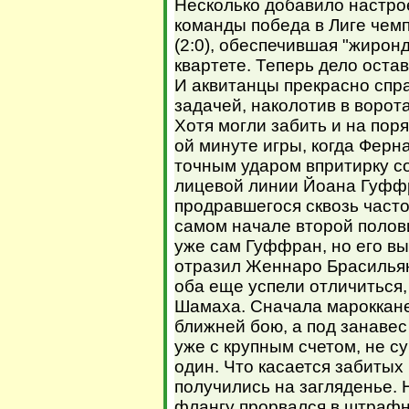
Несколько добавило настро
команды победа в Лиге чем
(2:0), обеспечившая "жирон
квартете. Теперь дело оста
И аквитанцы прекрасно спр
задачей, наколотив в ворот
Хотя могли забить и на пор
ой минуте игры, когда Фер
точным ударом впритирку с
лицевой линии Йоана Гуффр
продравшегося сквозь часток
самом начале второй полов
уже сам Гуффран, но его вы
отразил Женнаро Брасильян
оба еще успели отличиться,
Шамаха. Сначала мароккане
ближней бою, а под занавес
уже с крупным счетом, не с
один. Что касается забитых 
получились на загляденье. 
флангу прорвался в штрафн