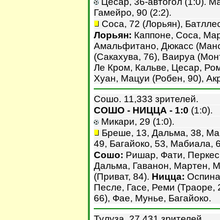
Цесар, 36-автогол (1:0). Мац
Гамейро, 90 (2:2).
Соса, 72 (Лорьян), Батллес
Лорьян:
Каппоне, Соса, Мар
Амальфитано, Дюкасс (Манс
(Сакахува, 76), Ваируа (Мо
Ле Кром, Кальве, Цесар, Ром
Хуан, Мацуи (Робен, 90), Акр
Сошо. 11,333 зрителей.
СОШО - НИЦЦА - 1:0
(1:0).
Микари, 29 (1:0).
Бреше, 13, Дальма, 38, Мар
49, Багайоко, 53, Мабиала, 
Сошо:
Ришар, Фати, Перкес
Дальма, Гаванон, Мартен, М
(Приват, 84).
Ницца:
Оспина,
Песле, Гасе, Реми (Траоре, 
66), Фае, Мунье, Багайоко.
Тулуза. 27,431 зрителей.