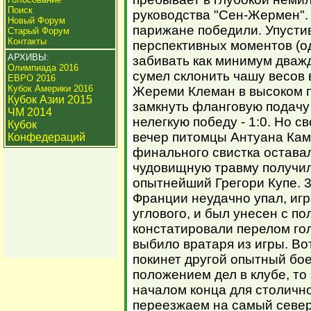
Поиск
руководства "Сен-Жермен". 
Новый Форум
парижане победили. Упустив
Старый Форум
Контакты
перспективных моментов (
АРХИВЫ:
забивать как минимум дваж
Олимпиада 2016
сумел склонить чашу весов 
ЕВРО 2016
Кубок Америки 2016
Жереми Клеман в высоком п
Кубок Азии 2015
замкнуть фланговую подачу
ЧМ 2014
нелегкую победу - 1:0. Но с
Кубок
вечер питомцы Антуана Кам
Конфедераций
финального свистка остава
чудовищную травму получил
опытнейший Грегори Купе. 3
Франции неудачно упал, игр
углового, и был унесен с по
констатировали перелом гол
выбило вратаря из игры. Во
покинет другой опытный бо
положением дел в клубе, то
началом конца для столичн
переезжаем на самый север