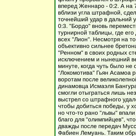
вперед Женнаро - 0:2. А на
вблизи угла штрафной, сдел
точнейший удар в дальний уг
0:3. "Бордо" вновь перемес
турнирной таблицы, где его
всех "Лион". Несмотря на то
объективно сильнее бретонц
"Ренном" в своих родных ст
исключением и нынешний ве
минуте, когда чуть было не
"Локомотива" Гьян Асамоа 
воротам после великолепно
динамовца Исмаэля Бангура
смогли отыграться лишь нез
выстрел со штрафного удалс
чтобы добиться победы, у х
но что-то рано "львы" впали
благо для "олимпийцев", чт
дважды после передач Мус
Фабиен Лемуань. Таким обр