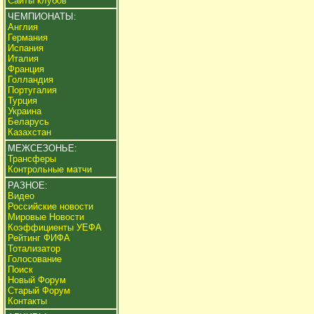
Сайты клубов
ЧЕМПИОНАТЫ:
Англия
Германия
Испания
Италия
Франция
Голландия
Португалия
Турция
Украина
Беларусь
Казахстан
МЕЖСЕЗОНЬЕ:
Трансферы
Контрольные матчи
РАЗНОЕ:
Видео
Российские новости
Мировые Новости
Коэффициенты УЕФА
Рейтинг ФИФА
Тотализатор
Голосование
Поиск
Новый Форум
Старый Форум
Контакты