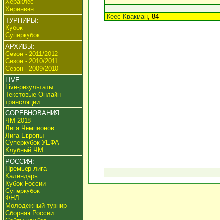
Хераклес
Херенвен
Кеес Квакман
, 84
ТУРНИРЫ:
Кубок
Суперкубок
АРХИВЫ:
Сезон - 2011/2012
Сезон - 2010/2011
Сезон - 2009/2010
LIVE:
Live-результаты
Текстовые Онлайн
трансляции
СОРЕВНОВАНИЯ:
ЧМ 2018
Лига Чемпионов
Лига Европы
Суперкубок УЕФА
Клубный ЧМ
РОССИЯ:
Премьер-лига
Календарь
Кубок России
Суперкубок
ФНЛ
Молодежный турнир
Сборная России