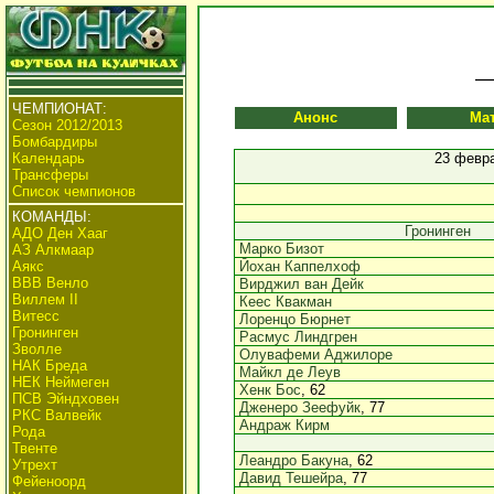
ЧЕМПИОНАТ:
Анонс
Ма
Сезон 2012/2013
Бомбардиры
Календарь
23 февра
Трансферы
Список чемпионов
КОМАНДЫ:
Гронинген
АДО Ден Хааг
Марко Бизот
АЗ Алкмаар
Аякс
Йохан Каппелхоф
ВВВ Венло
Вирджил ван Дейк
Виллем II
Кеес Квакман
Витесс
Лоренцо Бюрнет
Гронинген
Расмус Линдгрен
Зволле
Олувафеми Аджилоре
НАК Бреда
Майкл де Леув
НЕК Неймеген
Хенк Бос
, 62
ПСВ Эйндховен
Дженеро Зеефуйк
, 77
РКС Валвейк
Андраж Кирм
Рода
Твенте
Леандро Бакуна
, 62
Утрехт
Давид Тешейра
, 77
Фейеноорд