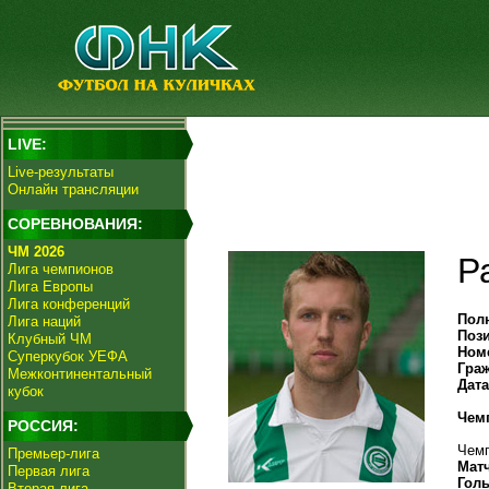
LIVE:
Live-результаты
Онлайн трансляции
СОРЕВНОВАНИЯ:
ЧМ 2026
Р
Лига чемпионов
Лига Европы
Лига конференций
Пол
Лига наций
Поз
Клубный ЧМ
Ном
Суперкубок УЕФА
Гра
Межконтинентальный
Дат
кубок
Чем
РОССИЯ:
Чемп
Премьер-лига
Мат
Первая лига
Гол
Вторая лига