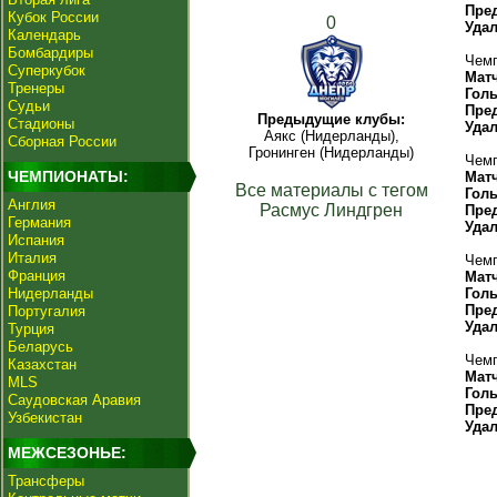
Пре
Кубок России
0
Уда
Календарь
Бомбардиры
Чемп
Суперкубок
Мат
Тренеры
Гол
Судьи
Пре
Предыдущие клубы:
Стадионы
Уда
Аякс (Нидерланды),
Сборная России
Гронинген (Нидерланды)
Чемп
ЧЕМПИОНАТЫ:
Мат
Все материалы с тегом
Гол
Англия
Расмус Линдгрен
Пре
Германия
Уда
Испания
Италия
Чемп
Франция
Мат
Нидерланды
Гол
Пре
Португалия
Уда
Турция
Беларусь
Чемп
Казахстан
Мат
MLS
Гол
Саудовская Аравия
Пре
Узбекистан
Уда
МЕЖСЕЗОНЬЕ:
Трансферы