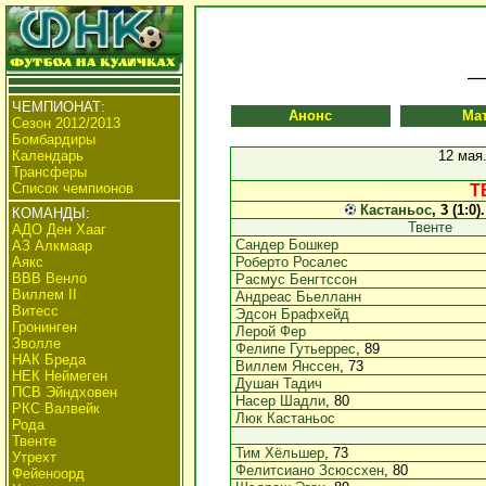
ЧЕМПИОНАТ:
Анонс
Ма
Сезон 2012/2013
Бомбардиры
Календарь
12 мая
Трансферы
Список чемпионов
Т
Кастаньос
, 3 (1:0)
КОМАНДЫ:
Твенте
АДО Ден Хааг
Сандер Бошкер
АЗ Алкмаар
Аякс
Роберто Росалес
ВВВ Венло
Расмус Бенгтссон
Виллем II
Андреас Бьелланн
Витесс
Эдсон Брафхейд
Гронинген
Лерой Фер
Зволле
Фелипе Гутьеррес
, 89
НАК Бреда
Виллем Янссен
, 73
НЕК Неймеген
Душан Тадич
ПСВ Эйндховен
Насер Шадли
, 80
РКС Валвейк
Люк Кастаньос
Рода
Твенте
Тим Хёльшер
, 73
Утрехт
Фелитсиано Зсюссхен
, 80
Фейеноорд