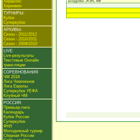
Шэдраш Эган
, 89
Хераклес
Херенвен
ТУРНИРЫ:
Кубок
Суперкубок
АРХИВЫ:
Сезон - 2011/2012
Сезон - 2010/2011
Сезон - 2009/2010
LIVE:
Live-результаты
Текстовые Онлайн
трансляции
СОРЕВНОВАНИЯ:
ЧМ 2018
Лига Чемпионов
Лига Европы
Суперкубок УЕФА
Клубный ЧМ
РОССИЯ:
Премьер-лига
Календарь
Кубок России
Суперкубок
ФНЛ
Молодежный турнир
Сборная России