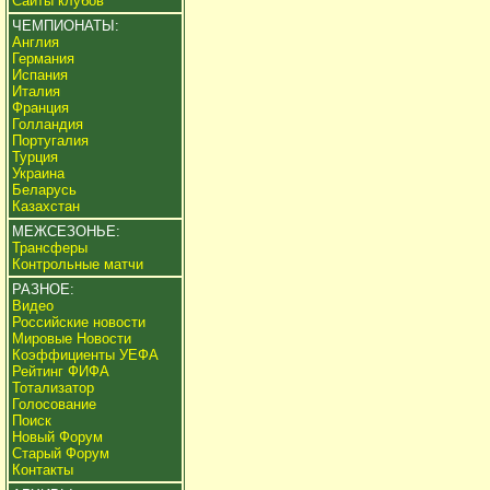
Сайты клубов
ЧЕМПИОНАТЫ:
Англия
Германия
Испания
Италия
Франция
Голландия
Португалия
Турция
Украина
Беларусь
Казахстан
МЕЖСЕЗОНЬЕ:
Трансферы
Контрольные матчи
РАЗНОЕ:
Видео
Российские новости
Мировые Новости
Коэффициенты УЕФА
Рейтинг ФИФА
Тотализатор
Голосование
Поиск
Новый Форум
Старый Форум
Контакты