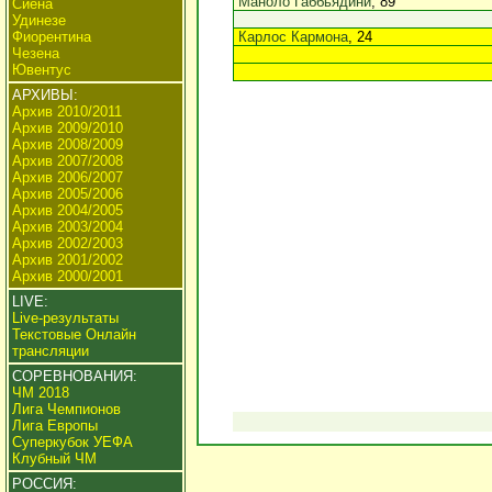
Маноло Габбьядини
, 89
Сиена
Удинезе
Фиорентина
Карлос Кармона
, 24
Чезена
Ювентус
АРХИВЫ:
Архив 2010/2011
Архив 2009/2010
Архив 2008/2009
Архив 2007/2008
Архив 2006/2007
Архив 2005/2006
Архив 2004/2005
Архив 2003/2004
Архив 2002/2003
Архив 2001/2002
Архив 2000/2001
LIVE:
Live-результаты
Текстовые Онлайн
трансляции
СОРЕВНОВАНИЯ:
ЧМ 2018
Лига Чемпионов
Лига Европы
Суперкубок УЕФА
Клубный ЧМ
РОССИЯ: