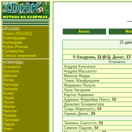
ИТАЛИЯ:
Анонс
Ма
Сезон 2011/2012
Бомбардиры
Календарь
21 дек
Кубок Италии
Суперкубок
Список чемпионов
Кандрева
, 12 (0:1).
Денис
, 17
Аталанта
КОМАНДЫ:
Андреа Консильи
Аталанта
Болонья
Андреа Масьелло
Дженоа
Микеле Ферри
Интер
Томас Манфредини
Кальяри
Федерико Пелузо
Катания
Лука Чигарини
Кьево
Карлос Кармона
Лацио
Адриано Феррейра Пинто
, 59
Лечче
Джакомо Бонавентура
Милан
Гуидо Марилунго
, 64
Наполи
Герман Денис
, 89
Новара
Палермо
Эзекиль Скелотто
, 59
Парма
Симоне Падоин
, 64
Рома