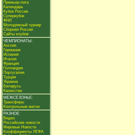
Премьер-лига
Календарь
Кубок России
Суперкубок
ФНЛ
Молодежный турнир
Сборная России
Сайты клубов
ЧЕМПИОНАТЫ:
Англия
Германия
Испания
Италия
Франция
Голландия
Португалия
Турция
Украина
Беларусь
Казахстан
МЕЖСЕЗОНЬЕ:
Трансферы
Контрольные матчи
РАЗНОЕ:
Видео
Российские новости
Мировые Новости
Коэффициенты УЕФА