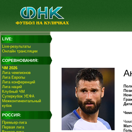
LIVE:
Live-результаты
Онлайн трансляции
СОРЕВНОВАНИЯ:
ЧМ 2026
А
Лига чемпионов
Лига Европы
Лига конференций
Пол
Лига наций
Поз
Клубный ЧМ
Ном
Суперкубок УЕФА
Гра
Межконтинентальный
Дат
кубок
Чем
РОССИЯ:
Чемп
Премьер-лига
Мат
Первая лига
Гол
Вторая лига