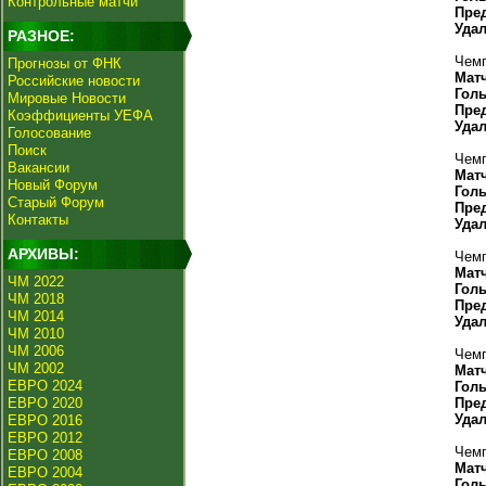
Контрольные матчи
Пре
Уда
РАЗНОЕ:
Чемп
Прогнозы от ФНК
Мат
Российские новости
Гол
Мировые Новости
Пре
Коэффициенты УЕФА
Уда
Голосование
Поиск
Чемп
Вакансии
Мат
Новый Форум
Гол
Старый Форум
Пре
Контакты
Уда
АРХИВЫ:
Чемп
Мат
ЧМ 2022
Гол
ЧМ 2018
Пре
ЧМ 2014
Уда
ЧМ 2010
ЧМ 2006
Чемп
ЧМ 2002
Мат
ЕВРО 2024
Гол
ЕВРО 2020
Пре
Уда
ЕВРО 2016
ЕВРО 2012
Чемп
ЕВРО 2008
Мат
ЕВРО 2004
Гол