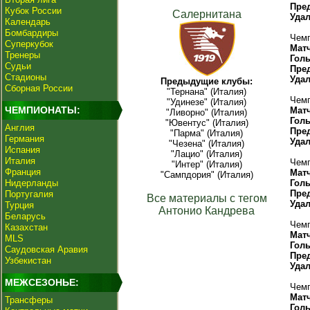
Пре
Кубок России
Салернитана
Уда
Календарь
Бомбардиры
Чемп
Суперкубок
Мат
Тренеры
Гол
Судьи
Пре
Стадионы
Уда
Предыдущие клубы:
Сборная России
"Тернана" (Италия)
Чемп
"Удинезе" (Италия)
ЧЕМПИОНАТЫ:
Мат
"Ливорно" (Италия)
Гол
"Ювентус" (Италия)
Англия
Пре
"Парма" (Италия)
Германия
Уда
"Чезена" (Италия)
Испания
"Лацио" (Италия)
Италия
Чемп
"Интер" (Италия)
Франция
Мат
"Сампдория" (Италия)
Нидерланды
Гол
Пре
Португалия
Все материалы с тегом
Уда
Турция
Антонио Кандрева
Беларусь
Чемп
Казахстан
Мат
MLS
Гол
Саудовская Аравия
Пре
Узбекистан
Уда
МЕЖСЕЗОНЬЕ:
Чемп
Мат
Трансферы
Гол