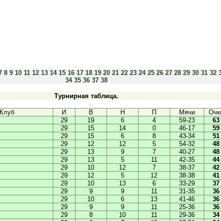
7
8
9
10
11
12
13
14
15
16
17
18
19
20
21
22
23
24
25
26
27
28
29
30
31
32
34
35
36
37
38
Турнирная таблица.
Клуб
И
В
Н
П
Мячи
Очк
29
19
6
4
59-23
63
29
15
14
0
46-17
59
29
15
6
8
43-34
51
29
12
12
5
54-32
48
29
13
9
7
40-27
48
29
13
5
11
42-35
44
29
10
12
7
38-37
42
29
12
5
12
38-38
41
29
10
13
6
33-29
37
29
9
9
11
31-35
36
29
10
6
13
41-46
36
29
9
9
11
25-36
36
29
8
10
11
29-36
34