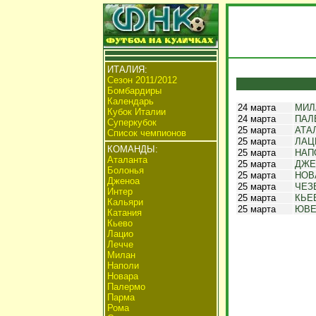
ИТАЛИЯ:
Сезон 2011/2012
Бомбардиры
Календарь
24 марта
МИЛ
Кубок Италии
24 марта
ПАЛ
Суперкубок
25 марта
АТА
Список чемпионов
25 марта
ЛАЦ
КОМАНДЫ:
25 марта
НАП
Аталанта
25 марта
ДЖЕ
Болонья
25 марта
НОВ
Дженоа
25 марта
ЧЕЗ
Интер
25 марта
КЬЕ
Кальяри
25 марта
ЮВЕ
Катания
Кьево
Лацио
Лечче
Милан
Наполи
Новара
Палермо
Парма
Рома