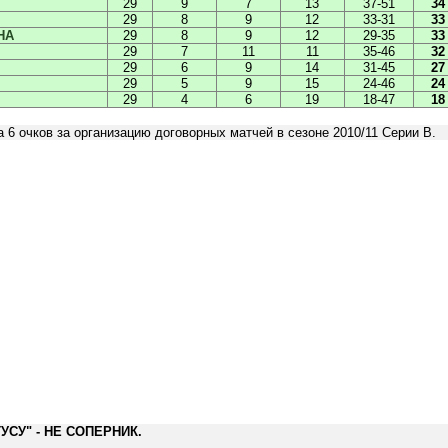
29
9
7
13
37-51
34
29
8
9
12
33-31
33
НА
29
8
9
12
29-35
33
29
7
11
11
35-46
32
29
6
9
14
31-45
27
29
5
9
15
24-46
24
29
4
6
19
18-47
18
 6 очков за организацию договорных матчей в сезоне 2010/11 Серии B.
УСУ" - НЕ СОПЕРНИК.