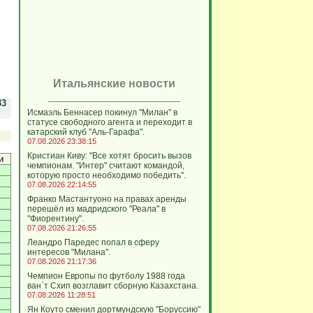
Итальянские новости
33
Исмаэль Беннасер покинул "Милан" в
статусе свободного агента и переходит в
катарский клуб "Аль-Гарафа".
07.08.2026 23:38:15
Кристиан Киву: "Все хотят бросить вызов
и
чемпионам. "Интер" считают командой,
которую просто необходимо победить".
07.08.2026 22:14:55
Франко Мастантуоно на правах аренды
перешёл из мадридского "Реала" в
"Фиорентину".
07.08.2026 21:26:55
Леандро Паредес попал в сферу
интересов "Милана".
07.08.2026 21:17:36
Чемпион Европы по футболу 1988 года
ван`т Схип возглавит сборную Казахстана.
07.08.2026 11:28:51
Ян Коуто сменил дортмундскую "Боруссию"