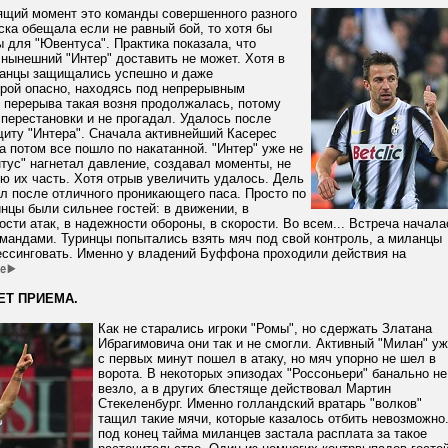
оящий момент это команды совершенного разного
ска обещала если не равный бой, то хотя бы
 для "Ювентуса". Практика показала, что
нынешний "Интер" доставить не может. Хотя в
анцы защищались успешно и даже
орой опасно, находясь под непрерывным
 перерыва такая возня продолжалась, потому
перестановки и не прогадал. Удалось после
щиту "Интера". Сначала активнейший Касерес
а потом все пошло по накатанной. "Интер" уже не
тус" нагнетал давление, создавал моменты, не
ю их часть. Хотя отрыв увеличить удалось. Дель
л после отличного проникающего паса. Просто по
нцы были сильнее гостей: в движении, в
ости атак, в надежности обороны, в скорости. Во всем... Встреча начала
омандами. Туринцы попытались взять мяч под свой контроль, а миланцы
ессинговать. Именно у владений Буффона проходили действия на
ЕТ ПРИЕМА.
Как не старались игроки "Ромы", но сдержать Златана
Ибрагимовича они так и не смогли. Активный "Милан" уж
с первых минут пошел в атаку, но мяч упорно не шел в
ворота. В некоторых эпизодах "Россоньери" банально не
везло, а в других блестяще действовал Мартин
Стекеленбург. Именно голландский вратарь "волков"
тащил такие мячи, которые казалось отбить невозможно
под конец тайма миланцев застала расплата за такое