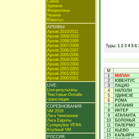
Сиена
Удинезе
Фиорентина
Чезена
Ювентус
АРХИВЫ:
Архив 2010/2011
Архив 2009/2010
Архив 2008/2009
Архив 2007/2008
Туры:
1
2
3
4
5
6
Архив 2006/2007
Архив 2005/2006
Архив 2004/2005
Архив 2003/2004
Архив 2002/2003
М
Архив 2001/2002
1
МИЛАН
Архив 2000/2001
2
ЮВЕНТУС
LIVE:
3
ЛАЦИО
Live-результаты
4
НАПОЛИ
Текстовые Онлайн
5
УДИНЕЗЕ
трансляции
6
РОМА
7
КАТАНИЯ
СОРЕВНОВАНИЯ:
8
ИНТЕР
ЧМ 2018
9
АТАЛАНТА
Лига Чемпионов
Лига Европы
10
БОЛОНЬЯ
Суперкубок УЕФА
11
ПАЛЕРМО
Клубный ЧМ
12
КЬЕВО
13
КАЛЬЯРИ
РОССИЯ: