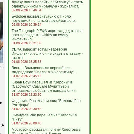
Лукаку может перейти в "Атланту" и стать
одноклубником Миранчука - журналист.
02.08.2026 13:46:54
Буффон назвал ситуацию с Пирло
неуклюжей попыткой заклеймить его.
02.08.2026 10:39:14
The Telegraph: УЕФА ищет кандидатов на
пост президента ФИФА на смену
Инфантино.
01.08.2026 19:21:32
УЕФА выразит вотум недоверия
Инфантино, если он не уйдет в отставку -
газета.
01.08.2026 15:25:58
сь
Виктор Вальдепеньяс перешёл из
мадридского "Реала" в "Фиорентину".
31.07.2026 23:45:11
Киран Боуи перешёл из "Вероны" в
"Сассуоло", Самуэле Мулаттьери
отправился в обратном направлении.
31.07.2026 23:23:50
Федерико Равалья сменил "Болонью" на
е
"Уотфорд".
31.07.2026 20:30:46
Эмануэле Рао перешёл из "Наполи" в
"Пизу".
31.07.2026 20:09:48
. А
Мостовой рассказал, почему Хлестова в
"Спартаке" прозвали Барези.