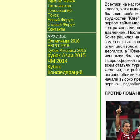
Рейтинг ФИФА
Все-таки на наст
Тотализатор
класса, хотя выве
Голосование
большие проблемы
Поиск
трудностей "Юве" 
Новый Форум
первом тайме мил
Старый Форум
контратаковали п
Контакты
давлением. После
АРХИВЫ:
Конте решился на 
Олимпиада 2016
замен вскрыть за
ЕВРО 2016
отличился голом, 
Кубок Америки 2016
дергался, а "Ювен
Кубок Азии 2015
используя большу
Пьеро оформил го
ЧМ 2014
всем статьям тури
Кубок
желании, в стройн
Конфедераций
активно обеими к
начали высоко пр
первых...
ПРОТИВ ЛОМА Н