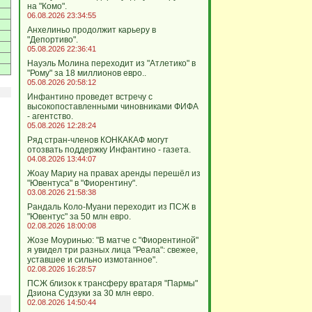
на "Комо".
06.08.2026 23:34:55
Анхелиньо продолжит карьеру в
"Депортиво".
05.08.2026 22:36:41
Науэль Молина переходит из "Атлетико" в
"Рому" за 18 миллионов евро..
05.08.2026 20:58:12
Инфантино проведет встречу с
высокопоставленными чиновниками ФИФА
- агентство.
05.08.2026 12:28:24
Ряд стран-членов КОНКАКАФ могут
отозвать поддержку Инфантино - газета.
04.08.2026 13:44:07
Жоау Мариу на правах аренды перешёл из
"Ювентуса" в "Фиорентину".
03.08.2026 21:58:38
Рандаль Коло-Муани переходит из ПСЖ в
"Ювентус" за 50 млн евро.
02.08.2026 18:00:08
Жозе Моуринью: "В матче с "Фиорентиной"
я увидел три разных лица "Реала": свежее,
уставшее и сильно измотанное".
02.08.2026 16:28:57
ПСЖ близок к трансферу вратаря "Пармы"
Дзиона Судзуки за 30 млн евро.
02.08.2026 14:50:44