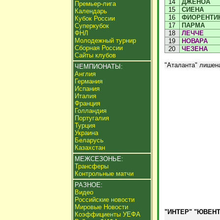
14
ДЖЕНОА
Премьер-лига
15
СИЕНА
Календарь
16
ФИОРЕНТИ
Кубок России
17
ПАРМА
Суперкубок
ФНЛ
18
ЛЕЧЧЕ
Молодежный турнир
19
НОВАРА
Сборная России
20
ЧЕЗЕНА
Сайты клубов
"Аталанта" лишена
ЧЕМПИОНАТЫ:
Англия
Германия
Испания
Италия
Франция
Голландия
Португалия
Турция
Украина
Беларусь
Казахстан
МЕЖСЕЗОНЬЕ:
Трансферы
Контрольные матчи
РАЗНОЕ:
Видео
Российские новости
Мировые Новости
"ИНТЕР" "ЮВЕНТ
Коэффициенты УЕФА